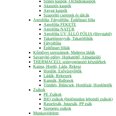
Színes kaspók, Orchideakaspók
Akasztós kaspók
Agyag kaspók
Szaporító cserepek és tálcák
Agrofólia, Fátyolfólia, Építőipari fólia
Agrofólia FEKETE
Agrofólia NATÚR
Agrofólia UV ÁLLÓ FÓLIA (fénystabil)
Takartóponyvák, Takarófóliák
Fátyolfólia
Építőipari fóliák
Kőműves szerszámok, Malteros ládák
Savanyító edény, Hurkatöltő, Almadaráló
THERMACELL szúnyogriasztó készülékek
Kanna, Hordó, Láda, Rekesz
Hordók, Esővízgyűjtők
Ládák, Rekeszek
Kannák, Ballonok
Tömítés, Bilincsek, Hordózár, Hordótetők
Zsákok
PE Zsákok
BIO zsákok (biológiailag lebomló zsákok)
Rasselzsák, Jutazsák, PP zsák
Szemetes zsákok
Munkavédelem