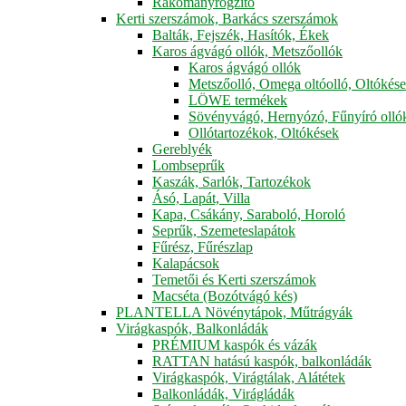
Rakományrögzítő
Kerti szerszámok, Barkács szerszámok
Balták, Fejszék, Hasítók, Ékek
Karos ágvágó ollók, Metszőollók
Karos ágvágó ollók
Metszőolló, Omega oltóolló, Oltókés
LÖWE termékek
Sövényvágó, Hernyózó, Fűnyíró olló
Ollótartozékok, Oltókések
Gereblyék
Lombseprűk
Kaszák, Sarlók, Tartozékok
Ásó, Lapát, Villa
Kapa, Csákány, Saraboló, Horoló
Seprűk, Szemeteslapátok
Fűrész, Fűrészlap
Kalapácsok
Temetői és Kerti szerszámok
Macséta (Bozótvágó kés)
PLANTELLA Növénytápok, Műtrágyák
Virágkaspók, Balkonládák
PRÉMIUM kaspók és vázák
RATTAN hatású kaspók, balkonládák
Virágkaspók, Virágtálak, Alátétek
Balkonládák, Virágládák