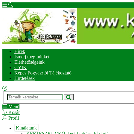
Hírek
Ismerj meg minket
Elérhetőségeink
GYIK
Képes Fogyasztói Tájékoztató
Hirdetések
Menü
Kosár
Profil
Kínálatunk
KERTÉSZKUCKÓ: kert, barkács, háztartás