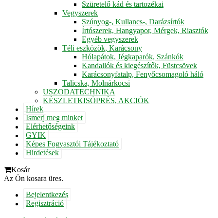
Szüretelő kád és tartozékai
Vegyszerek
Szúnyog-, Kullancs-, Darázsírtók
Írtószerek, Hangyapor, Mérgek, Riasztók
Egyéb vegyszerek
Téli eszközök, Karácsony
Hólapátok, Jégkaparók, Szánkók
Kandallók és kiegészítők, Füstcsövek
Karácsonyfatalp, Fenyőcsomagoló háló
Talicska, Molnárkocsi
USZODATECHNIKA
KÉSZLETKISÖPRÉS, AKCIÓK
Hírek
Ismerj meg minket
Elérhetőségeink
GYIK
Képes Fogyasztói Tájékoztató
Hirdetések
Kosár
Az Ön kosara üres.
Bejelentkezés
Regisztráció