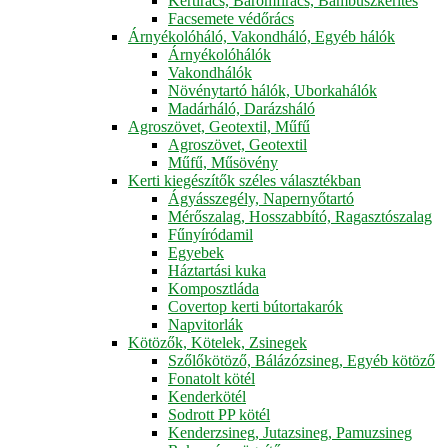
Kertirács, Baromfirács, Bambuszkerítés
Facsemete védőrács
Árnyékolóháló, Vakondháló, Egyéb hálók
Árnyékolóhálók
Vakondhálók
Növénytartó hálók, Uborkahálók
Madárháló, Darázsháló
Agroszövet, Geotextil, Műfű
Agroszövet, Geotextil
Műfű, Műsövény
Kerti kiegészítők széles választékban
Ágyásszegély, Napernyőtartó
Mérőszalag, Hosszabbító, Ragasztószalag
Fűnyíródamil
Egyebek
Háztartási kuka
Komposztláda
Covertop kerti bútortakarók
Napvitorlák
Kötözők, Kötelek, Zsinegek
Szőlőkötöző, Bálázózsineg, Egyéb kötöző
Fonatolt kötél
Kenderkötél
Sodrott PP kötél
Kenderzsineg, Jutazsineg, Pamuzsineg