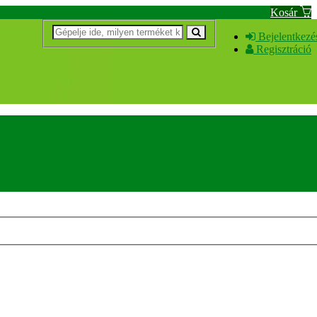
Kosár
Bejelentkezé
Regisztráció