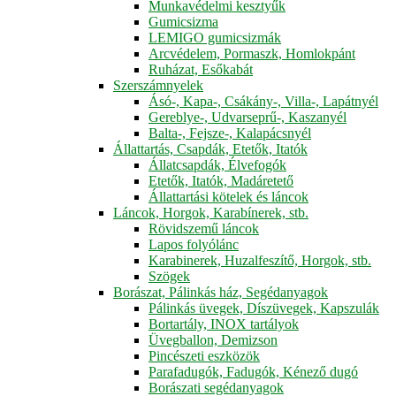
Munkavédelmi kesztyűk
Gumicsizma
LEMIGO gumicsizmák
Arcvédelem, Pormaszk, Homlokpánt
Ruházat, Esőkabát
Szerszámnyelek
Ásó-, Kapa-, Csákány-, Villa-, Lapátnyél
Gereblye-, Udvarseprű-, Kaszanyél
Balta-, Fejsze-, Kalapácsnyél
Állattartás, Csapdák, Etetők, Itatók
Állatcsapdák, Élvefogók
Etetők, Itatók, Madáretető
Állattartási kötelek és láncok
Láncok, Horgok, Karabínerek, stb.
Rövidszemű láncok
Lapos folyólánc
Karabinerek, Huzalfeszítő, Horgok, stb.
Szögek
Borászat, Pálinkás ház, Segédanyagok
Pálinkás üvegek, Díszüvegek, Kapszulák
Bortartály, INOX tartályok
Üvegballon, Demizson
Pincészeti eszközök
Parafadugók, Fadugók, Kénező dugó
Borászati segédanyagok