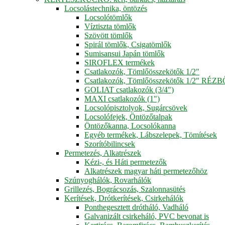
Locsolástechnika, öntözés
Locsolótömlők
Víztiszta tömlők
Szövött tömlők
Spirál tömlők, Csigatömlők
Sumisansui Japán tömlők
SIROFLEX termékek
Csatlakozók, Tömlőösszekötők 1/2"
Csatlakozók, Tömlőösszekötők 1/2" RÉZ
GOLIAT csatlakozók (3/4")
MAXI csatlakozók (1")
Locsolópisztolyok, Sugárcsövek
Locsolófejek, Öntözőtalpak
Öntözőkanna, Locsolókanna
Egyéb termékek, Lábszelepek, Tömítések
Szorítóbilincsek
Permetezés, Alkatrészek
Kézi-, és Háti permetezők
Alkatrészek magyar háti permetezőhöz
Szúnyoghálók, Rovarhálók
Grillezés, Bográcsozás, Szalonnasütés
Kerítések, Drótkerítések, Csirkehálók
Ponthegesztett drótháló, Vadháló
Galvanizált csirkeháló, PVC bevonat is