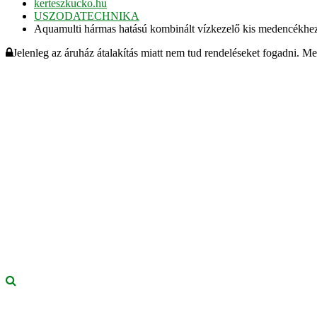
kerteszkucko.hu
USZODATECHNIKA
Aquamulti hármas hatású kombinált vízkezelő kis medencékhez
Jelenleg az áruház átalakítás miatt nem tud rendeléseket fogadni. M