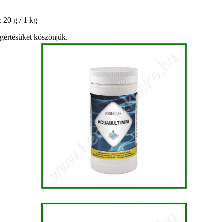
 20 g / 1 kg
egértésüket köszönjük.