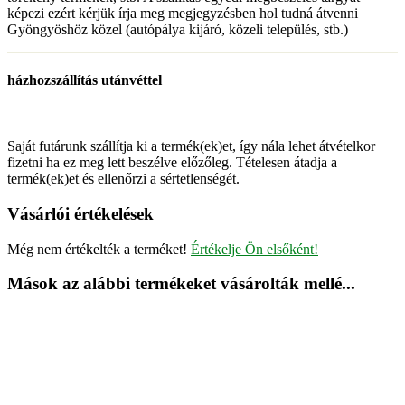
képezi ezért kérjük írja meg megjegyzésben hol tudná átvenni
Gyöngyöshöz közel (autópálya kijáró, közeli település, stb.)
házhozszállítás utánvéttel
Saját futárunk szállítja ki a termék(ek)et, így nála lehet átvételkor
fizetni ha ez meg lett beszélve előzőleg. Tételesen átadja a
termék(ek)et és ellenőrzi a sértetlenségét.
Vásárlói értékelések
Még nem értékelték a terméket!
Értékelje Ön elsőként!
Mások az alábbi termékeket vásárolták mellé...