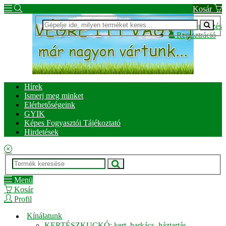
Kosár
Bejelentkezés
Regisztráció
Hírek
Ismerj meg minket
Elérhetőségeink
GYIK
Képes Fogyasztói Tájékoztató
Hirdetések
Menü
Kosár
Profil
Kínálatunk
KERTÉSZKUCKÓ: kert, barkács, háztartás