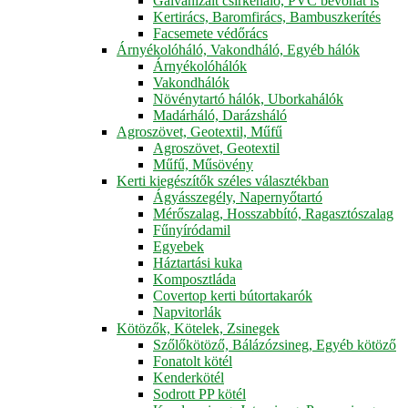
Galvanizált csirkeháló, PVC bevonat is
Kertirács, Baromfirács, Bambuszkerítés
Facsemete védőrács
Árnyékolóháló, Vakondháló, Egyéb hálók
Árnyékolóhálók
Vakondhálók
Növénytartó hálók, Uborkahálók
Madárháló, Darázsháló
Agroszövet, Geotextil, Műfű
Agroszövet, Geotextil
Műfű, Műsövény
Kerti kiegészítők széles választékban
Ágyásszegély, Napernyőtartó
Mérőszalag, Hosszabbító, Ragasztószalag
Fűnyíródamil
Egyebek
Háztartási kuka
Komposztláda
Covertop kerti bútortakarók
Napvitorlák
Kötözők, Kötelek, Zsinegek
Szőlőkötöző, Bálázózsineg, Egyéb kötöző
Fonatolt kötél
Kenderkötél
Sodrott PP kötél