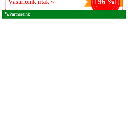
96 %
Vásárlóink írták »
Partnereink