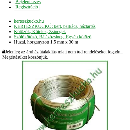
Bejelentkezés
Regisztráció
kerteszkucko.hu
KERTÉSZKUCKÓ: kert, barkács, háztartás
Kötözők, Kötelek, Zsinegek
Szőlőkötöző, Bálázózsineg, Egyéb kötöző
Huzal, horganyzott 1,5 mm x 30 m
Jelenleg az áruház átalakítás miatt nem tud rendeléseket fogadni.
Megértésüket köszönjük.