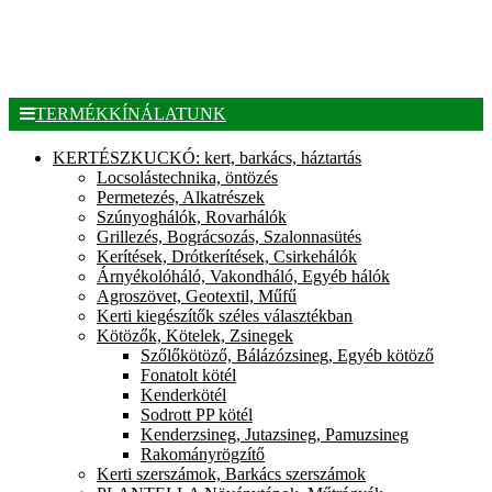
TERMÉKKÍNÁLATUNK
KERTÉSZKUCKÓ: kert, barkács, háztartás
Locsolástechnika, öntözés
Permetezés, Alkatrészek
Szúnyoghálók, Rovarhálók
Grillezés, Bográcsozás, Szalonnasütés
Kerítések, Drótkerítések, Csirkehálók
Árnyékolóháló, Vakondháló, Egyéb hálók
Agroszövet, Geotextil, Műfű
Kerti kiegészítők széles választékban
Kötözők, Kötelek, Zsinegek
Szőlőkötöző, Bálázózsineg, Egyéb kötöző
Fonatolt kötél
Kenderkötél
Sodrott PP kötél
Kenderzsineg, Jutazsineg, Pamuzsineg
Rakományrögzítő
Kerti szerszámok, Barkács szerszámok