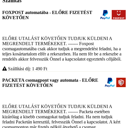
Szállítás
FOXPOST automatába - ELŐRE FIZETÉST
KÖVETŐEN
ELŐRE UTALÁST KÖVETŐEN TUDJUK KÜLDENI A
MEGRENDELT TERMÉKEKET. ------- Foxpost
csomagautomatába csak akkor tudjuk a megrendelést feladni, ha a
teljes kosártartalom elfér a rekeszeben. Ha nem fér be a rekeszbe a
rendelés akkor felvesszük Önnel a kapcsolatot egyeztetés céljából.
Szállítási díj: 1 490
Ft
PACKETA csomagpont vagy automata - ELŐRE
FIZETÉST KÖVETŐEN
ELŐRE UTALÁST KÖVETŐEN TUDJUK KÜLDENI A
MEGRENDELT TERMÉKEKET. ------- Packeta esetében
kizárólag a kisebb csomagokat tudjuk feladni. Ha nem tudjuk
feladni Packetán keresztül, felvesszük Önnel a kapcsolatot. A kért
csomagponton már fizetés nélkül átvehető a csomag.