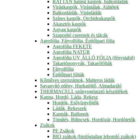
RATTAN hatású kaspók, balkonládák
Virágkaspók, Virágtálak, Alátétek
Balkonládák, Virágládák
Színes kaspók, Orchideakaspók
Akasztós kaspók
Agyag kaspók
Szaporító cserepek és tálcák
Agrofólia, Fátyolfólia, Építőipari fólia
Agrofólia FEKETE
Agrofólia NATÚR
Agrofólia UV ÁLLÓ FÓLIA (fénystabil)
Takartóponyvák, Takarófóliák
Fátyolfólia
Építőipari fóliák
Kőműves szerszámok, Malteros ládák
Savanyító edény, Hurkatöltő, Almadaráló
THERMACELL szúnyogriasztó készülékek
Kanna, Hordó, Láda, Rekesz
Hordók, Esővízgyűjtők
Ládák, Rekeszek
Kannák, Ballonok
Tömítés, Bilincsek, Hordózár, Hordótetők
Zsákok
PE Zsákok
BIO zsákok (biológiailag lebomló zsákok)