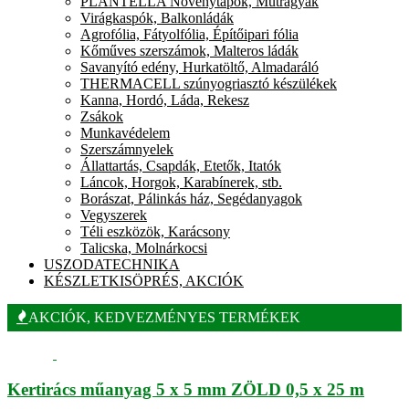
PLANTELLA Növénytápok, Műtrágyák
Virágkaspók, Balkonládák
Agrofólia, Fátyolfólia, Építőipari fólia
Kőműves szerszámok, Malteros ládák
Savanyító edény, Hurkatöltő, Almadaráló
THERMACELL szúnyogriasztó készülékek
Kanna, Hordó, Láda, Rekesz
Zsákok
Munkavédelem
Szerszámnyelek
Állattartás, Csapdák, Etetők, Itatók
Láncok, Horgok, Karabínerek, stb.
Borászat, Pálinkás ház, Segédanyagok
Vegyszerek
Téli eszközök, Karácsony
Talicska, Molnárkocsi
USZODATECHNIKA
KÉSZLETKISÖPRÉS, AKCIÓK
AKCIÓK, KEDVEZMÉNYES TERMÉKEK
Kertirács műanyag 5 x 5 mm ZÖLD 0,5 x 25 m