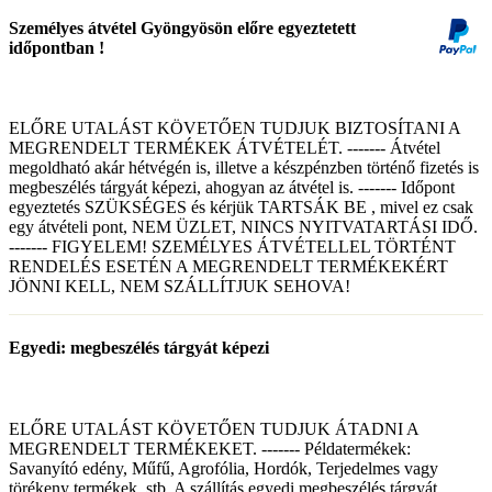
Személyes átvétel Gyöngyösön előre egyeztetett
időpontban !
ELŐRE UTALÁST KÖVETŐEN TUDJUK BIZTOSÍTANI A
MEGRENDELT TERMÉKEK ÁTVÉTELÉT. ------- Átvétel
megoldható akár hétvégén is, illetve a készpénzben történő fizetés is
megbeszélés tárgyát képezi, ahogyan az átvétel is. ------- Időpont
egyeztetés SZÜKSÉGES és kérjük TARTSÁK BE , mivel ez csak
egy átvételi pont, NEM ÜZLET, NINCS NYITVATARTÁSI IDŐ.
------- FIGYELEM! SZEMÉLYES ÁTVÉTELLEL TÖRTÉNT
RENDELÉS ESETÉN A MEGRENDELT TERMÉKEKÉRT
JÖNNI KELL, NEM SZÁLLÍTJUK SEHOVA!
Egyedi: megbeszélés tárgyát képezi
ELŐRE UTALÁST KÖVETŐEN TUDJUK ÁTADNI A
MEGRENDELT TERMÉKEKET. ------- Példatermékek:
Savanyító edény, Műfű, Agrofólia, Hordók, Terjedelmes vagy
törékeny termékek, stb. A szállítás egyedi megbeszélés tárgyát