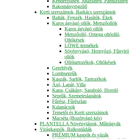
Kenderzsineg, Jutazsineg, Pamuzsineg
Rakományrögzítő
Kerti szerszámok, Barkács szerszámok
Balták, Fejszék, Hasítók, Ékek
Karos ágvágó ollók, Metszőollók
Karos ágvágó ollók
Metszőolló, Omega oltóolló,
Oltókések
LÖWE termékek
Sövényvágó, Hernyózó, Fűnyíró
ollók
Ollótartozékok, Oltókések
Gereblyék
Lombseprűk
Kaszák, Sarlók, Tartozékok
Ásó, Lapát, Villa
Kapa, Csákány, Saraboló, Horoló
Seprűk, Szemeteslapátok
Fűrész, Fűrészlap
Kalapácsok
Temetői és Kerti szerszámok
Macséta (Bozótvágó kés)
PLANTELLA Növénytápok, Műtrágyák
Virágkaspók, Balkonládák
PRÉMIUM kaspók és vázák