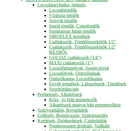
Locsolástechnika, öntözés
Locsolótömlők
Víztiszta tömlők
Szövött tömlők
Spirál tömlők, Csigatömlők
Sumisansui Japán tömlők
SIROFLEX termékek
Csatlakozók, Tömlőösszekötők 1/2"
Csatlakozók, Tömlőösszekötők 1/2"
RÉZBŐL
GOLIAT csatlakozók (3/4")
MAXI csatlakozók (1")
Locsolópisztolyok, Sugárcsövek
Locsolófejek, Öntözőtalpak
Öntözőkanna, Locsolókanna
Egyéb termékek, Lábszelepek, Tömítések
Szorítóbilincsek
Permetezés, Alkatrészek
Kézi-, és Háti permetezők
Alkatrészek magyar háti permetezőhöz
Szúnyoghálók, Rovarhálók
Grillezés, Bográcsozás, Szalonnasütés
Kerítések, Drótkerítések, Csirkehálók
Ponthegesztett drótháló, Vadháló