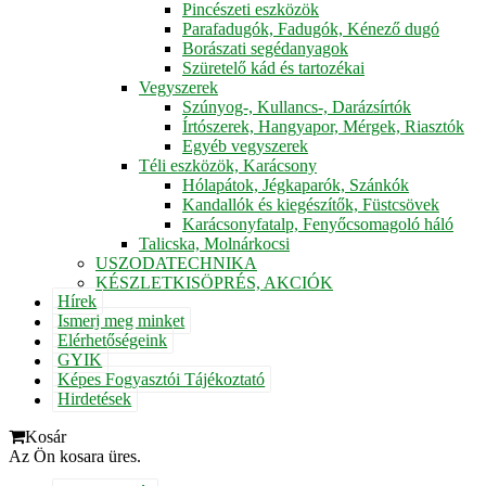
Pincészeti eszközök
Parafadugók, Fadugók, Kénező dugó
Borászati segédanyagok
Szüretelő kád és tartozékai
Vegyszerek
Szúnyog-, Kullancs-, Darázsírtók
Írtószerek, Hangyapor, Mérgek, Riasztók
Egyéb vegyszerek
Téli eszközök, Karácsony
Hólapátok, Jégkaparók, Szánkók
Kandallók és kiegészítők, Füstcsövek
Karácsonyfatalp, Fenyőcsomagoló háló
Talicska, Molnárkocsi
USZODATECHNIKA
KÉSZLETKISÖPRÉS, AKCIÓK
Hírek
Ismerj meg minket
Elérhetőségeink
GYIK
Képes Fogyasztói Tájékoztató
Hirdetések
Kosár
Az Ön kosara üres.