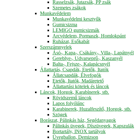
Rasselzsák, Jutazsák, PP zsák
Szemetes zsákok
Munkavédelem
Munkavédelmi kesztyűk
Gumicsizma
LEMIGO gumicsizmák
Arcvédelem, Pormaszk, Homlokpánt
Ruházat, Esőkabát
Szerszámnyelek
Ásó-, Kapa-, Csákány-, Villa-, Lapátnyél
Gereblye-, Udvarseprű-, Kaszanyél
Balta-, Fejsze-, Kalapácsnyél
Állattartás, Csapdák, Etetők, Itatók
Állatcsapdák, Élvefogók
Etetők, Itatók, Madáretető
Állattartási kötelek és láncok
Láncok, Horgok, Karabínerek, stb.
Rövidszemű láncok
Lapos folyólánc
Karabinerek, Huzalfeszítő, Horgok, stb.
Szögek
Borászat, Pálinkás ház, Segédanyagok
Pálinkás üvegek, Díszüvegek, Kapszulák
Bortartály, INOX tartályok
Üvegballon, Demizson