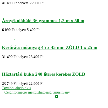
41 490
Ft
helyett
33 900
Ft
Árnyékolóháló 36 grammos 1,2 m x 50 m
6 090
Ft
helyett
5 490
Ft
Kertirács műanyag 45 x 45 mm ZÖLD 1 x 25 m
31 490
Ft
helyett
28 490
Ft
Háztartási kuka 240 literes kerekes ZÖLD
23 749
Ft
helyett
22 900
Ft
További akcióink »
Ceginformáció megbizhatósági tanusitvány
Üzemeltető
Online elállás