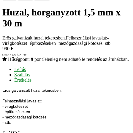
Huzal, horganyzott 1,5 mm x
30 m
Erős galvanizált huzal tekercsben.Felhasználási javaslat:-
virágkötészet- építkezéseken- mezőgazdasági kötözés- stb.
990
Ft
(780
Ft
+ 27% ÁFA) / db
Hűségpont:
9
pont
Jelenleg nem adható le rendelés az áruházban.
Leírás
Szállítás
Értékelés
Erős galvanizált huzal tekercsben.
Felhasználási javaslat:
- virágkötészet
- építkezéseken
- mezőgazdasági kötözés
- stb.