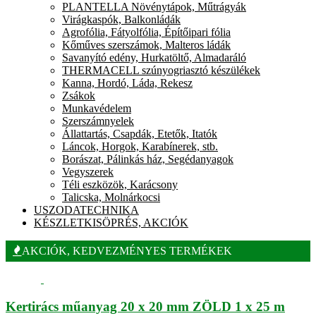
PLANTELLA Növénytápok, Műtrágyák
Virágkaspók, Balkonládák
Agrofólia, Fátyolfólia, Építőipari fólia
Kőműves szerszámok, Malteros ládák
Savanyító edény, Hurkatöltő, Almadaráló
THERMACELL szúnyogriasztó készülékek
Kanna, Hordó, Láda, Rekesz
Zsákok
Munkavédelem
Szerszámnyelek
Állattartás, Csapdák, Etetők, Itatók
Láncok, Horgok, Karabínerek, stb.
Borászat, Pálinkás ház, Segédanyagok
Vegyszerek
Téli eszközök, Karácsony
Talicska, Molnárkocsi
USZODATECHNIKA
KÉSZLETKISÖPRÉS, AKCIÓK
AKCIÓK, KEDVEZMÉNYES TERMÉKEK
Kertirács műanyag 20 x 20 mm ZÖLD 1 x 25 m