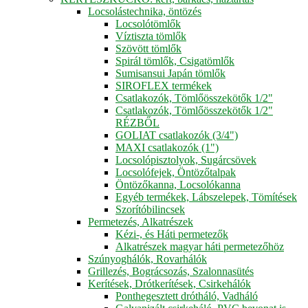
Locsolástechnika, öntözés
Locsolótömlők
Víztiszta tömlők
Szövött tömlők
Spirál tömlők, Csigatömlők
Sumisansui Japán tömlők
SIROFLEX termékek
Csatlakozók, Tömlőösszekötők 1/2"
Csatlakozók, Tömlőösszekötők 1/2"
RÉZBŐL
GOLIAT csatlakozók (3/4")
MAXI csatlakozók (1")
Locsolópisztolyok, Sugárcsövek
Locsolófejek, Öntözőtalpak
Öntözőkanna, Locsolókanna
Egyéb termékek, Lábszelepek, Tömítések
Szorítóbilincsek
Permetezés, Alkatrészek
Kézi-, és Háti permetezők
Alkatrészek magyar háti permetezőhöz
Szúnyoghálók, Rovarhálók
Grillezés, Bográcsozás, Szalonnasütés
Kerítések, Drótkerítések, Csirkehálók
Ponthegesztett drótháló, Vadháló