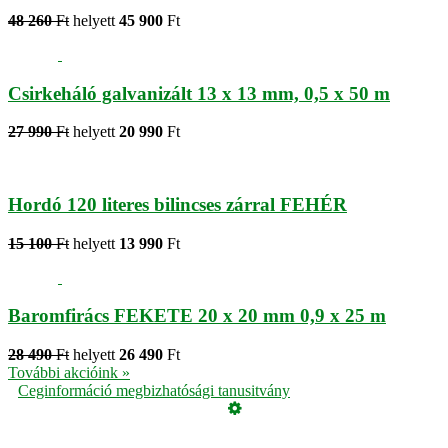
48 260
Ft
helyett
45 900
Ft
Csirkeháló galvanizált 13 x 13 mm, 0,5 x 50 m
27 990
Ft
helyett
20 990
Ft
Hordó 120 literes bilincses zárral FEHÉR
15 100
Ft
helyett
13 990
Ft
Baromfirács FEKETE 20 x 20 mm 0,9 x 25 m
28 490
Ft
helyett
26 490
Ft
További akcióink »
Ceginformáció megbizhatósági tanusitvány
Üzemeltető
Online elállás