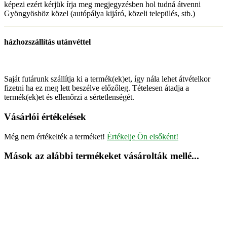
képezi ezért kérjük írja meg megjegyzésben hol tudná átvenni
Gyöngyöshöz közel (autópálya kijáró, közeli település, stb.)
házhozszállítás utánvéttel
Saját futárunk szállítja ki a termék(ek)et, így nála lehet átvételkor
fizetni ha ez meg lett beszélve előzőleg. Tételesen átadja a
termék(ek)et és ellenőrzi a sértetlenségét.
Vásárlói értékelések
Még nem értékelték a terméket!
Értékelje Ön elsőként!
Mások az alábbi termékeket vásárolták mellé...