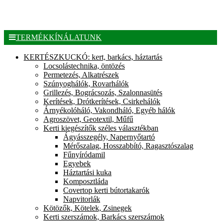
TERMÉKKÍNÁLATUNK
KERTÉSZKUCKÓ: kert, barkács, háztartás
Locsolástechnika, öntözés
Permetezés, Alkatrészek
Szúnyoghálók, Rovarhálók
Grillezés, Bográcsozás, Szalonnasütés
Kerítések, Drótkerítések, Csirkehálók
Árnyékolóháló, Vakondháló, Egyéb hálók
Agroszövet, Geotextil, Műfű
Kerti kiegészítők széles választékban
Ágyásszegély, Napernyőtartó
Mérőszalag, Hosszabbító, Ragasztószalag
Fűnyíródamil
Egyebek
Háztartási kuka
Komposztláda
Covertop kerti bútortakarók
Napvitorlák
Kötözők, Kötelek, Zsinegek
Kerti szerszámok, Barkács szerszámok