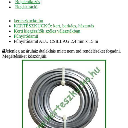
Bejelentkezés
Regisztráció
kerteszkucko.hu
KERTÉSZKUCKÓ: kert, barkács, háztartás
Kerti kiegészítők széles választékban
Fűnyíródamil
Fűnyíródamil ALU CSILLAG 2,4 mm x 15 m
Jelenleg az áruház átalakítás miatt nem tud rendeléseket fogadni.
Megértésüket köszönjük.