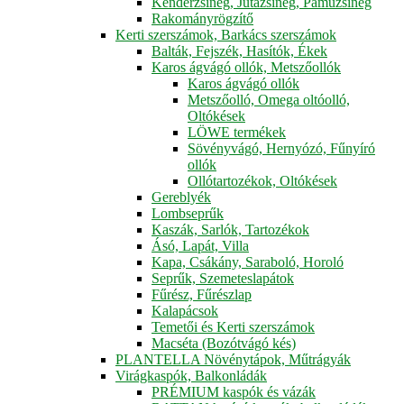
Kenderzsineg, Jutazsineg, Pamuzsineg
Rakományrögzítő
Kerti szerszámok, Barkács szerszámok
Balták, Fejszék, Hasítók, Ékek
Karos ágvágó ollók, Metszőollók
Karos ágvágó ollók
Metszőolló, Omega oltóolló,
Oltókések
LÖWE termékek
Sövényvágó, Hernyózó, Fűnyíró
ollók
Ollótartozékok, Oltókések
Gereblyék
Lombseprűk
Kaszák, Sarlók, Tartozékok
Ásó, Lapát, Villa
Kapa, Csákány, Saraboló, Horoló
Seprűk, Szemeteslapátok
Fűrész, Fűrészlap
Kalapácsok
Temetői és Kerti szerszámok
Macséta (Bozótvágó kés)
PLANTELLA Növénytápok, Műtrágyák
Virágkaspók, Balkonládák
PRÉMIUM kaspók és vázák