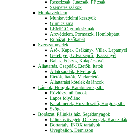
Rasselzsák, Jutazsák, PP zsák
Szemetes zsákok
Munkavédelem
Munkavédelmi kesztyűk
Gumicsizma
LEMIGO gumicsizmák
Arcvédelem, Pormaszk, Homlokpánt
Ruházat, Esőkabát
Szerszámnyelek
Ásó-, Kapa-, Csákány-, Villa-, Lapátnyél
Gereblye-, Udvarseprű-, Kaszanyél
Balta-, Fejsze-, Kalapácsnyél
Állattartás, Csapdák, Etetők, Itatók
Állatcsapdák, Élvefogók
Etetők, Itatók, Madáretető
Állattartási kötelek és láncok
Láncok, Horgok, Karabínerek, stb.
Rövidszemű láncok
Lapos folyólánc
Karabinerek, Huzalfeszítő, Horgok, stb.
Szögek
Borászat, Pálinkás ház, Segédanyagok
Pálinkás üvegek, Díszüvegek, Kapszulák
Bortartály, INOX tartályok
Üvegballon, Demizson