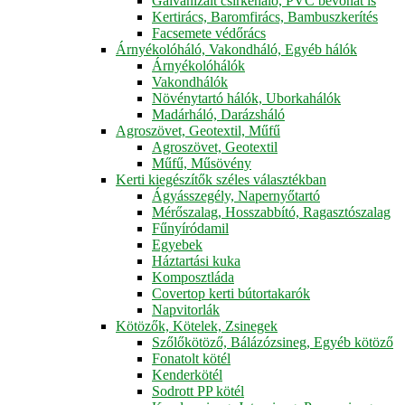
Galvanizált csirkeháló, PVC bevonat is
Kertirács, Baromfirács, Bambuszkerítés
Facsemete védőrács
Árnyékolóháló, Vakondháló, Egyéb hálók
Árnyékolóhálók
Vakondhálók
Növénytartó hálók, Uborkahálók
Madárháló, Darázsháló
Agroszövet, Geotextil, Műfű
Agroszövet, Geotextil
Műfű, Műsövény
Kerti kiegészítők széles választékban
Ágyásszegély, Napernyőtartó
Mérőszalag, Hosszabbító, Ragasztószalag
Fűnyíródamil
Egyebek
Háztartási kuka
Komposztláda
Covertop kerti bútortakarók
Napvitorlák
Kötözők, Kötelek, Zsinegek
Szőlőkötöző, Bálázózsineg, Egyéb kötöző
Fonatolt kötél
Kenderkötél
Sodrott PP kötél