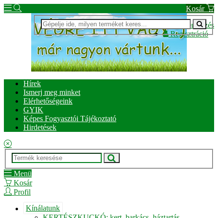
Kosár
Bejelentkezés
Regisztráció
Hírek
Ismerj meg minket
Elérhetőségeink
GYIK
Képes Fogyasztói Tájékoztató
Hirdetések
Menü
Kosár
Profil
Kínálatunk
KERTÉSZKUCKÓ: kert, barkács, háztartás