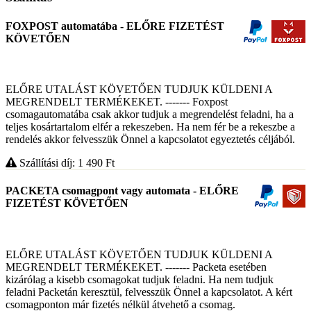
FOXPOST automatába - ELŐRE FIZETÉST
KÖVETŐEN
ELŐRE UTALÁST KÖVETŐEN TUDJUK KÜLDENI A
MEGRENDELT TERMÉKEKET. ------- Foxpost
csomagautomatába csak akkor tudjuk a megrendelést feladni, ha a
teljes kosártartalom elfér a rekeszeben. Ha nem fér be a rekeszbe a
rendelés akkor felvesszük Önnel a kapcsolatot egyeztetés céljából.
Szállítási díj: 1 490
Ft
PACKETA csomagpont vagy automata - ELŐRE
FIZETÉST KÖVETŐEN
ELŐRE UTALÁST KÖVETŐEN TUDJUK KÜLDENI A
MEGRENDELT TERMÉKEKET. ------- Packeta esetében
kizárólag a kisebb csomagokat tudjuk feladni. Ha nem tudjuk
feladni Packetán keresztül, felvesszük Önnel a kapcsolatot. A kért
csomagponton már fizetés nélkül átvehető a csomag.