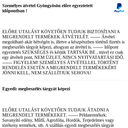
Személyes átvétel Gyöngyösön előre egyeztetett
időpontban !
ELŐRE UTALÁST KÖVETŐEN TUDJUK BIZTOSÍTANI A
MEGRENDELT TERMÉKEK ÁTVÉTELÉT. ------- Átvétel
megoldható akár hétvégén is, illetve a készpénzben történő fizetés is
megbeszélés tárgyát képezi, ahogyan az átvétel is. ------- Időpont
egyeztetés SZÜKSÉGES és kérjük TARTSÁK BE , mivel ez csak
egy átvételi pont, NEM ÜZLET, NINCS NYITVATARTÁSI IDŐ.
------- FIGYELEM! SZEMÉLYES ÁTVÉTELLEL TÖRTÉNT
RENDELÉS ESETÉN A MEGRENDELT TERMÉKEKÉRT
JÖNNI KELL, NEM SZÁLLÍTJUK SEHOVA!
Egyedi: megbeszélés tárgyát képezi
ELŐRE UTALÁST KÖVETŐEN TUDJUK ÁTADNI A
MEGRENDELT TERMÉKEKET. ------- Példatermékek:
Savanyító edény, Műfű, Agrofólia, Hordók, Terjedelmes vagy
törékeny termékek, stb. A szállítás egyedi megbeszélés tárgyát