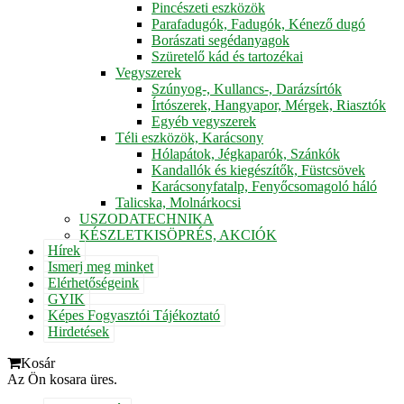
Pincészeti eszközök
Parafadugók, Fadugók, Kénező dugó
Borászati segédanyagok
Szüretelő kád és tartozékai
Vegyszerek
Szúnyog-, Kullancs-, Darázsírtók
Írtószerek, Hangyapor, Mérgek, Riasztók
Egyéb vegyszerek
Téli eszközök, Karácsony
Hólapátok, Jégkaparók, Szánkók
Kandallók és kiegészítők, Füstcsövek
Karácsonyfatalp, Fenyőcsomagoló háló
Talicska, Molnárkocsi
USZODATECHNIKA
KÉSZLETKISÖPRÉS, AKCIÓK
Hírek
Ismerj meg minket
Elérhetőségeink
GYIK
Képes Fogyasztói Tájékoztató
Hirdetések
Kosár
Az Ön kosara üres.