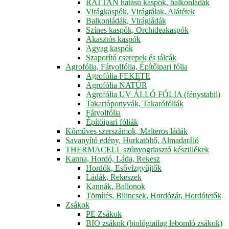
RATTAN hatású kaspók, balkonládák
Virágkaspók, Virágtálak, Alátétek
Balkonládák, Virágládák
Színes kaspók, Orchideakaspók
Akasztós kaspók
Agyag kaspók
Szaporító cserepek és tálcák
Agrofólia, Fátyolfólia, Építőipari fólia
Agrofólia FEKETE
Agrofólia NATÚR
Agrofólia UV ÁLLÓ FÓLIA (fénystabil)
Takartóponyvák, Takarófóliák
Fátyolfólia
Építőipari fóliák
Kőműves szerszámok, Malteros ládák
Savanyító edény, Hurkatöltő, Almadaráló
THERMACELL szúnyogriasztó készülékek
Kanna, Hordó, Láda, Rekesz
Hordók, Esővízgyűjtők
Ládák, Rekeszek
Kannák, Ballonok
Tömítés, Bilincsek, Hordózár, Hordótetők
Zsákok
PE Zsákok
BIO zsákok (biológiailag lebomló zsákok)