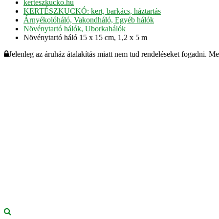
kerteszkucko.hu
KERTÉSZKUCKÓ: kert, barkács, háztartás
Árnyékolóháló, Vakondháló, Egyéb hálók
Növénytartó hálók, Uborkahálók
Növénytartó háló 15 x 15 cm, 1,2 x 5 m
Jelenleg az áruház átalakítás miatt nem tud rendeléseket fogadni. M