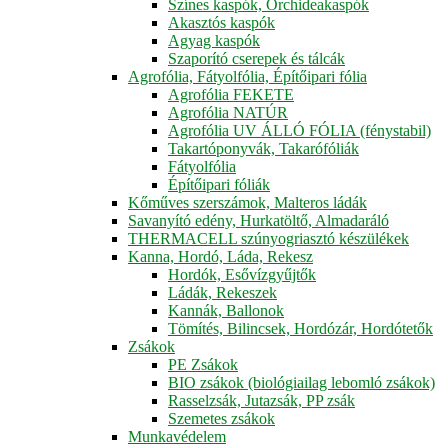
Színes kaspók, Orchideakaspók
Akasztós kaspók
Agyag kaspók
Szaporító cserepek és tálcák
Agrofólia, Fátyolfólia, Építőipari fólia
Agrofólia FEKETE
Agrofólia NATÚR
Agrofólia UV ÁLLÓ FÓLIA (fénystabil)
Takartóponyvák, Takarófóliák
Fátyolfólia
Építőipari fóliák
Kőműves szerszámok, Malteros ládák
Savanyító edény, Hurkatöltő, Almadaráló
THERMACELL szúnyogriasztó készülékek
Kanna, Hordó, Láda, Rekesz
Hordók, Esővízgyűjtők
Ládák, Rekeszek
Kannák, Ballonok
Tömítés, Bilincsek, Hordózár, Hordótetők
Zsákok
PE Zsákok
BIO zsákok (biológiailag lebomló zsákok)
Rasselzsák, Jutazsák, PP zsák
Szemetes zsákok
Munkavédelem