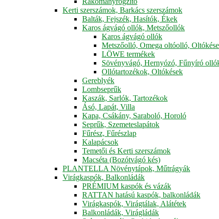
Rakományrögzítő
Kerti szerszámok, Barkács szerszámok
Balták, Fejszék, Hasítók, Ékek
Karos ágvágó ollók, Metszőollók
Karos ágvágó ollók
Metszőolló, Omega oltóolló, Oltókés
LÖWE termékek
Sövényvágó, Hernyózó, Fűnyíró olló
Ollótartozékok, Oltókések
Gereblyék
Lombseprűk
Kaszák, Sarlók, Tartozékok
Ásó, Lapát, Villa
Kapa, Csákány, Saraboló, Horoló
Seprűk, Szemeteslapátok
Fűrész, Fűrészlap
Kalapácsok
Temetői és Kerti szerszámok
Macséta (Bozótvágó kés)
PLANTELLA Növénytápok, Műtrágyák
Virágkaspók, Balkonládák
PRÉMIUM kaspók és vázák
RATTAN hatású kaspók, balkonládák
Virágkaspók, Virágtálak, Alátétek
Balkonládák, Virágládák