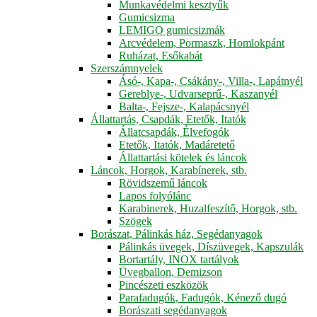
Munkavédelmi kesztyűk
Gumicsizma
LEMIGO gumicsizmák
Arcvédelem, Pormaszk, Homlokpánt
Ruházat, Esőkabát
Szerszámnyelek
Ásó-, Kapa-, Csákány-, Villa-, Lapátnyél
Gereblye-, Udvarseprű-, Kaszanyél
Balta-, Fejsze-, Kalapácsnyél
Állattartás, Csapdák, Etetők, Itatók
Állatcsapdák, Élvefogók
Etetők, Itatók, Madáretető
Állattartási kötelek és láncok
Láncok, Horgok, Karabínerek, stb.
Rövidszemű láncok
Lapos folyólánc
Karabinerek, Huzalfeszítő, Horgok, stb.
Szögek
Borászat, Pálinkás ház, Segédanyagok
Pálinkás üvegek, Díszüvegek, Kapszulák
Bortartály, INOX tartályok
Üvegballon, Demizson
Pincészeti eszközök
Parafadugók, Fadugók, Kénező dugó
Borászati segédanyagok