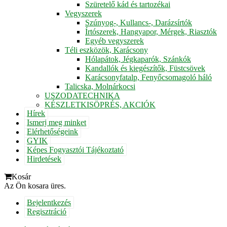
Szüretelő kád és tartozékai
Vegyszerek
Szúnyog-, Kullancs-, Darázsírtók
Írtószerek, Hangyapor, Mérgek, Riasztók
Egyéb vegyszerek
Téli eszközök, Karácsony
Hólapátok, Jégkaparók, Szánkók
Kandallók és kiegészítők, Füstcsövek
Karácsonyfatalp, Fenyőcsomagoló háló
Talicska, Molnárkocsi
USZODATECHNIKA
KÉSZLETKISÖPRÉS, AKCIÓK
Hírek
Ismerj meg minket
Elérhetőségeink
GYIK
Képes Fogyasztói Tájékoztató
Hirdetések
Kosár
Az Ön kosara üres.
Bejelentkezés
Regisztráció