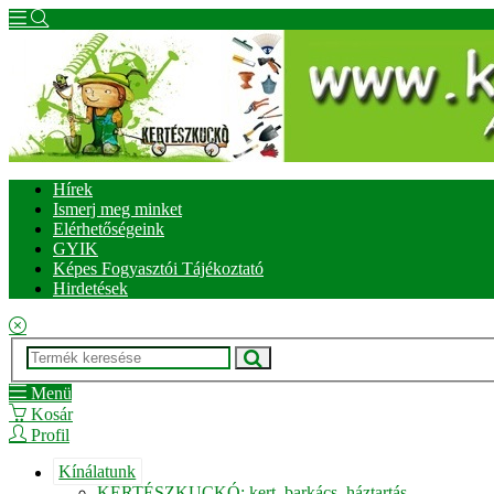
Hírek
Ismerj meg minket
Elérhetőségeink
GYIK
Képes Fogyasztói Tájékoztató
Hirdetések
Menü
Kosár
Profil
Kínálatunk
KERTÉSZKUCKÓ: kert, barkács, háztartás