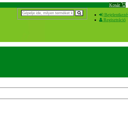
Kosár
Bejelentkezé
Regisztráció