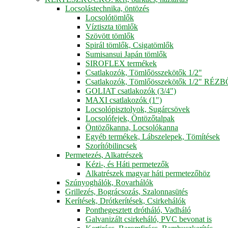
Locsolástechnika, öntözés
Locsolótömlők
Víztiszta tömlők
Szövött tömlők
Spirál tömlők, Csigatömlők
Sumisansui Japán tömlők
SIROFLEX termékek
Csatlakozók, Tömlőösszekötők 1/2"
Csatlakozók, Tömlőösszekötők 1/2" RÉZ
GOLIAT csatlakozók (3/4")
MAXI csatlakozók (1")
Locsolópisztolyok, Sugárcsövek
Locsolófejek, Öntözőtalpak
Öntözőkanna, Locsolókanna
Egyéb termékek, Lábszelepek, Tömítések
Szorítóbilincsek
Permetezés, Alkatrészek
Kézi-, és Háti permetezők
Alkatrészek magyar háti permetezőhöz
Szúnyoghálók, Rovarhálók
Grillezés, Bográcsozás, Szalonnasütés
Kerítések, Drótkerítések, Csirkehálók
Ponthegesztett drótháló, Vadháló
Galvanizált csirkeháló, PVC bevonat is