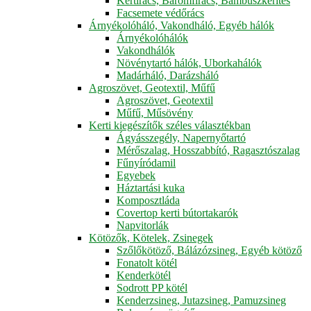
Kertirács, Baromfirács, Bambuszkerítés
Facsemete védőrács
Árnyékolóháló, Vakondháló, Egyéb hálók
Árnyékolóhálók
Vakondhálók
Növénytartó hálók, Uborkahálók
Madárháló, Darázsháló
Agroszövet, Geotextil, Műfű
Agroszövet, Geotextil
Műfű, Műsövény
Kerti kiegészítők széles választékban
Ágyásszegély, Napernyőtartó
Mérőszalag, Hosszabbító, Ragasztószalag
Fűnyíródamil
Egyebek
Háztartási kuka
Komposztláda
Covertop kerti bútortakarók
Napvitorlák
Kötözők, Kötelek, Zsinegek
Szőlőkötöző, Bálázózsineg, Egyéb kötöző
Fonatolt kötél
Kenderkötél
Sodrott PP kötél
Kenderzsineg, Jutazsineg, Pamuzsineg