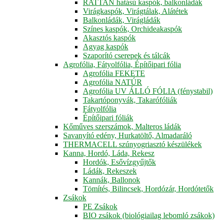
RATTAN hatású kaspók, balkonládák
Virágkaspók, Virágtálak, Alátétek
Balkonládák, Virágládák
Színes kaspók, Orchideakaspók
Akasztós kaspók
Agyag kaspók
Szaporító cserepek és tálcák
Agrofólia, Fátyolfólia, Építőipari fólia
Agrofólia FEKETE
Agrofólia NATÚR
Agrofólia UV ÁLLÓ FÓLIA (fénystabil)
Takartóponyvák, Takarófóliák
Fátyolfólia
Építőipari fóliák
Kőműves szerszámok, Malteros ládák
Savanyító edény, Hurkatöltő, Almadaráló
THERMACELL szúnyogriasztó készülékek
Kanna, Hordó, Láda, Rekesz
Hordók, Esővízgyűjtők
Ládák, Rekeszek
Kannák, Ballonok
Tömítés, Bilincsek, Hordózár, Hordótetők
Zsákok
PE Zsákok
BIO zsákok (biológiailag lebomló zsákok)