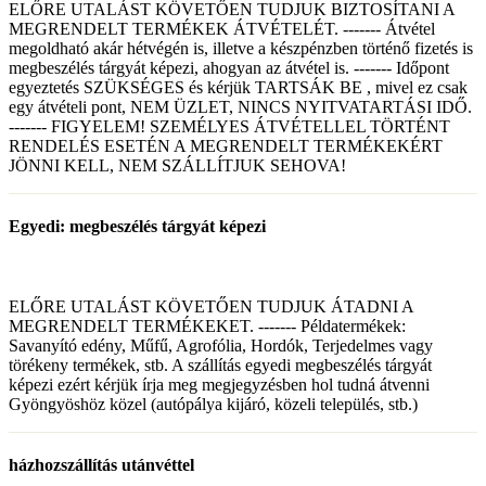
ELŐRE UTALÁST KÖVETŐEN TUDJUK BIZTOSÍTANI A
MEGRENDELT TERMÉKEK ÁTVÉTELÉT. ------- Átvétel
megoldható akár hétvégén is, illetve a készpénzben történő fizetés is
megbeszélés tárgyát képezi, ahogyan az átvétel is. ------- Időpont
egyeztetés SZÜKSÉGES és kérjük TARTSÁK BE , mivel ez csak
egy átvételi pont, NEM ÜZLET, NINCS NYITVATARTÁSI IDŐ.
------- FIGYELEM! SZEMÉLYES ÁTVÉTELLEL TÖRTÉNT
RENDELÉS ESETÉN A MEGRENDELT TERMÉKEKÉRT
JÖNNI KELL, NEM SZÁLLÍTJUK SEHOVA!
Egyedi: megbeszélés tárgyát képezi
ELŐRE UTALÁST KÖVETŐEN TUDJUK ÁTADNI A
MEGRENDELT TERMÉKEKET. ------- Példatermékek:
Savanyító edény, Műfű, Agrofólia, Hordók, Terjedelmes vagy
törékeny termékek, stb. A szállítás egyedi megbeszélés tárgyát
képezi ezért kérjük írja meg megjegyzésben hol tudná átvenni
Gyöngyöshöz közel (autópálya kijáró, közeli település, stb.)
házhozszállítás utánvéttel