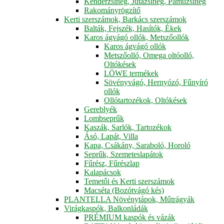
Kenderzsineg, Jutazsineg, Pamuzsineg
Rakományrögzítő
Kerti szerszámok, Barkács szerszámok
Balták, Fejszék, Hasítók, Ékek
Karos ágvágó ollók, Metszőollók
Karos ágvágó ollók
Metszőolló, Omega oltóolló,
Oltókések
LÖWE termékek
Sövényvágó, Hernyózó, Fűnyíró
ollók
Ollótartozékok, Oltókések
Gereblyék
Lombseprűk
Kaszák, Sarlók, Tartozékok
Ásó, Lapát, Villa
Kapa, Csákány, Saraboló, Horoló
Seprűk, Szemeteslapátok
Fűrész, Fűrészlap
Kalapácsok
Temetői és Kerti szerszámok
Macséta (Bozótvágó kés)
PLANTELLA Növénytápok, Műtrágyák
Virágkaspók, Balkonládák
PRÉMIUM kaspók és vázák