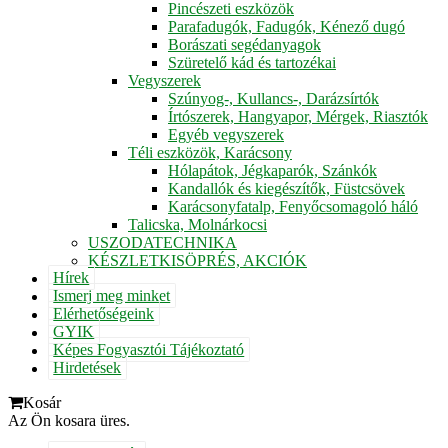
Pincészeti eszközök
Parafadugók, Fadugók, Kénező dugó
Borászati segédanyagok
Szüretelő kád és tartozékai
Vegyszerek
Szúnyog-, Kullancs-, Darázsírtók
Írtószerek, Hangyapor, Mérgek, Riasztók
Egyéb vegyszerek
Téli eszközök, Karácsony
Hólapátok, Jégkaparók, Szánkók
Kandallók és kiegészítők, Füstcsövek
Karácsonyfatalp, Fenyőcsomagoló háló
Talicska, Molnárkocsi
USZODATECHNIKA
KÉSZLETKISÖPRÉS, AKCIÓK
Hírek
Ismerj meg minket
Elérhetőségeink
GYIK
Képes Fogyasztói Tájékoztató
Hirdetések
Kosár
Az Ön kosara üres.