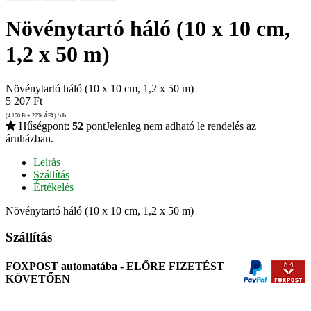
Növénytartó háló (10 x 10 cm,
1,2 x 50 m)
Növénytartó háló (10 x 10 cm, 1,2 x 50 m)
5 207
Ft
(4 100
Ft
+ 27% ÁFA) / db
Hűségpont:
52
pont
Jelenleg nem adható le rendelés az
áruházban.
Leírás
Szállítás
Értékelés
Növénytartó háló (10 x 10 cm, 1,2 x 50 m)
Szállítás
FOXPOST automatába - ELŐRE FIZETÉST
KÖVETŐEN