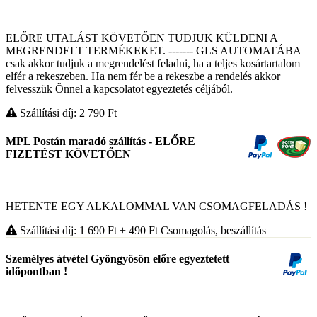
ELŐRE UTALÁST KÖVETŐEN TUDJUK KÜLDENI A
MEGRENDELT TERMÉKEKET. ------- GLS AUTOMATÁBA
csak akkor tudjuk a megrendelést feladni, ha a teljes kosártartalom
elfér a rekeszeben. Ha nem fér be a rekeszbe a rendelés akkor
felvesszük Önnel a kapcsolatot egyeztetés céljából.
Szállítási díj: 2 790
Ft
MPL Postán maradó szállítás - ELŐRE
FIZETÉST KÖVETŐEN
HETENTE EGY ALKALOMMAL VAN CSOMAGFELADÁS !
Szállítási díj: 1 690
Ft
+ 490
Ft
Csomagolás, beszállítás
Személyes átvétel Gyöngyösön előre egyeztetett
időpontban !