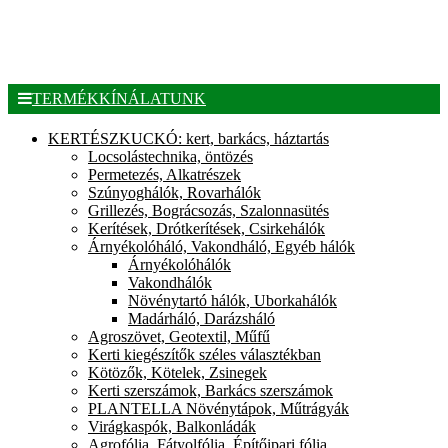
TERMÉKKÍNÁLATUNK
KERTÉSZKUCKÓ: kert, barkács, háztartás
Locsolástechnika, öntözés
Permetezés, Alkatrészek
Szúnyoghálók, Rovarhálók
Grillezés, Bográcsozás, Szalonnasütés
Kerítések, Drótkerítések, Csirkehálók
Árnyékolóháló, Vakondháló, Egyéb hálók
Árnyékolóhálók
Vakondhálók
Növénytartó hálók, Uborkahálók
Madárháló, Darázsháló
Agroszövet, Geotextil, Műfű
Kerti kiegészítők széles választékban
Kötözők, Kötelek, Zsinegek
Kerti szerszámok, Barkács szerszámok
PLANTELLA Növénytápok, Műtrágyák
Virágkaspók, Balkonládák
Agrofólia, Fátyolfólia, Építőipari fólia