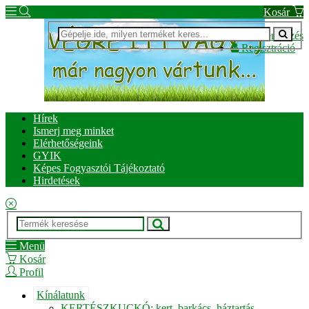
Kosár
Bejelentkezés
Regisztráció
Hírek
Ismerj meg minket
Elérhetőségeink
GYIK
Képes Fogyasztói Tájékoztató
Hirdetések
Menü
Kosár
Profil
Kínálatunk
KERTÉSZKUCKÓ: kert, barkács, háztartás