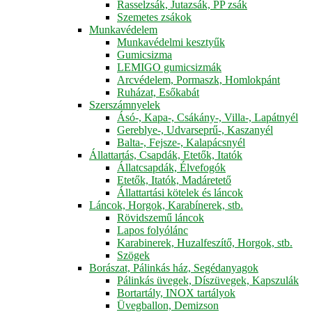
Rasselzsák, Jutazsák, PP zsák
Szemetes zsákok
Munkavédelem
Munkavédelmi kesztyűk
Gumicsizma
LEMIGO gumicsizmák
Arcvédelem, Pormaszk, Homlokpánt
Ruházat, Esőkabát
Szerszámnyelek
Ásó-, Kapa-, Csákány-, Villa-, Lapátnyél
Gereblye-, Udvarseprű-, Kaszanyél
Balta-, Fejsze-, Kalapácsnyél
Állattartás, Csapdák, Etetők, Itatók
Állatcsapdák, Élvefogók
Etetők, Itatók, Madáretető
Állattartási kötelek és láncok
Láncok, Horgok, Karabínerek, stb.
Rövidszemű láncok
Lapos folyólánc
Karabinerek, Huzalfeszítő, Horgok, stb.
Szögek
Borászat, Pálinkás ház, Segédanyagok
Pálinkás üvegek, Díszüvegek, Kapszulák
Bortartály, INOX tartályok
Üvegballon, Demizson