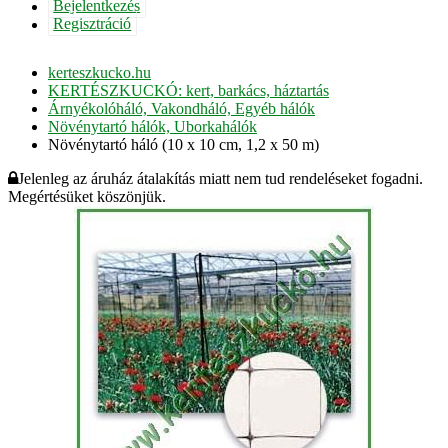
Bejelentkezés
Regisztráció
kerteszkucko.hu
KERTÉSZKUCKÓ: kert, barkács, háztartás
Árnyékolóháló, Vakondháló, Egyéb hálók
Növénytartó hálók, Uborkahálók
Növénytartó háló (10 x 10 cm, 1,2 x 50 m)
Jelenleg az áruház átalakítás miatt nem tud rendeléseket fogadni.
Megértésüket köszönjük.