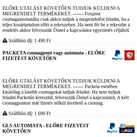
ELŐRE UTALÁST KÖVETŐEN TUDJUK KÜLDENI A
MEGRENDELT TERMÉKEKET. ------- Foxpost
csomagautomatába csak akkor tudjuk a megrendelést feladni, ha a
teljes kosártartalom elfér a rekeszeben. Ha nem fér be a rekeszbe a
rendelés akkor felvesszük Önnel a kapcsolatot egyeztetés céljából.
Szállítási díj: 1 490
Ft
PACKETA csomagpont vagy automata - ELŐRE
FIZETÉST KÖVETŐEN
ELŐRE UTALÁST KÖVETŐEN TUDJUK KÜLDENI A
MEGRENDELT TERMÉKEKET. ------- Packeta esetében
kizárólag a kisebb csomagokat tudjuk feladni. Ha nem tudjuk
feladni Packetán keresztül, felvesszük Önnel a kapcsolatot. A kért
csomagponton már fizetés nélkül átvehető a csomag.
Szállítási díj: 1 690
Ft
GLS AUTOMATA - ELŐRE FIZETÉST
KÖVETŐEN