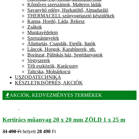
Kőműves szerszámok, Malteros ládák
Savanyító edény, Hurkatöltő, Almadaráló
THERMACELL szúnyogriasztó készülékek
Kanna, Hordó, Láda, Rekesz
Zsákok
Munkavédelem
Szerszámnyelek
Állattartás, Csapdák, Etetők, Itatók
Láncok, Horgok, Karabínerek, stb.
Borászat, Pálinkás ház, Segédanyagok
Vegyszerek
Téli eszközök, Karácsony
Talicska, Molnárkocsi
USZODATECHNIKA
KÉSZLETKISÖPRÉS, AKCIÓK
AKCIÓK, KEDVEZMÉNYES TERMÉKEK
Kertirács műanyag 20 x 20 mm ZÖLD 1 x 25 m
31 490
Ft
helyett
28 490
Ft