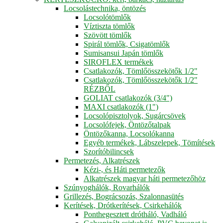
Locsolástechnika, öntözés
Locsolótömlők
Víztiszta tömlők
Szövött tömlők
Spirál tömlők, Csigatömlők
Sumisansui Japán tömlők
SIROFLEX termékek
Csatlakozók, Tömlőösszekötők 1/2"
Csatlakozók, Tömlőösszekötők 1/2"
RÉZBŐL
GOLIAT csatlakozók (3/4")
MAXI csatlakozók (1")
Locsolópisztolyok, Sugárcsövek
Locsolófejek, Öntözőtalpak
Öntözőkanna, Locsolókanna
Egyéb termékek, Lábszelepek, Tömítések
Szorítóbilincsek
Permetezés, Alkatrészek
Kézi-, és Háti permetezők
Alkatrészek magyar háti permetezőhöz
Szúnyoghálók, Rovarhálók
Grillezés, Bográcsozás, Szalonnasütés
Kerítések, Drótkerítések, Csirkehálók
Ponthegesztett drótháló, Vadháló