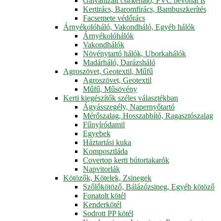
Galvanizált csirkeháló, PVC bevonat is
Kertirács, Baromfirács, Bambuszkerítés
Facsemete védőrács
Árnyékolóháló, Vakondháló, Egyéb hálók
Árnyékolóhálók
Vakondhálók
Növénytartó hálók, Uborkahálók
Madárháló, Darázsháló
Agroszövet, Geotextil, Műfű
Agroszövet, Geotextil
Műfű, Műsövény
Kerti kiegészítők széles választékban
Ágyásszegély, Napernyőtartó
Mérőszalag, Hosszabbító, Ragasztószalag
Fűnyíródamil
Egyebek
Háztartási kuka
Komposztláda
Covertop kerti bútortakarók
Napvitorlák
Kötözők, Kötelek, Zsinegek
Szőlőkötöző, Bálázózsineg, Egyéb kötöző
Fonatolt kötél
Kenderkötél
Sodrott PP kötél