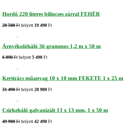
Hordó 220 literes bilincses zárral FEHÉR
20 500
Ft
helyett
19 490
Ft
Árnyékolóháló 36 grammos 1,2 m x 50 m
6 090
Ft
helyett
5 490
Ft
Kertirács műanyag 10 x 10 mm FEKETE 1 x 25 m
31 490
Ft
helyett
28 900
Ft
Csirkeháló galvanizált 13 x 13 mm, 1 x 50 m
49 900
Ft
helyett
42 490
Ft