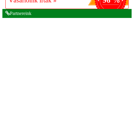
96 %
Vásárlóink írták »
Partnereink