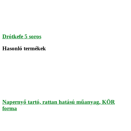
Drótkefe 5 soros
Hasonló termékek
Napernyő tartó, rattan hatású műanyag, KÖR
forma