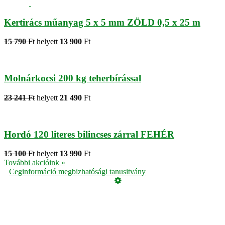
Kertirács műanyag 5 x 5 mm ZÖLD 0,5 x 25 m
15 790
Ft
helyett
13 900
Ft
Molnárkocsi 200 kg teherbírással
23 241
Ft
helyett
21 490
Ft
Hordó 120 literes bilincses zárral FEHÉR
15 100
Ft
helyett
13 990
Ft
További akcióink »
Ceginformáció megbizhatósági tanusitvány
Üzemeltető
Online elállás
Teljes katalógus
Vásárlói értékelések
Adatvédelmi tájékoztató