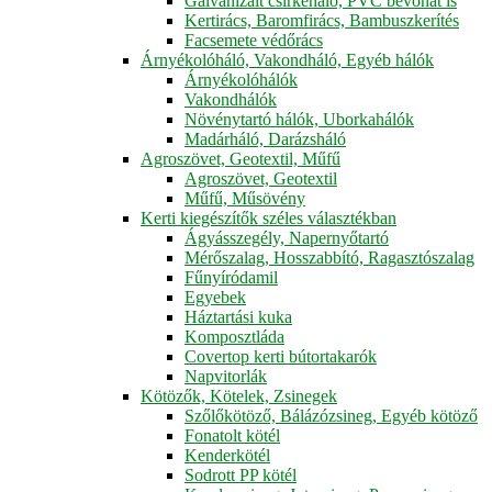
Galvanizált csirkeháló, PVC bevonat is
Kertirács, Baromfirács, Bambuszkerítés
Facsemete védőrács
Árnyékolóháló, Vakondháló, Egyéb hálók
Árnyékolóhálók
Vakondhálók
Növénytartó hálók, Uborkahálók
Madárháló, Darázsháló
Agroszövet, Geotextil, Műfű
Agroszövet, Geotextil
Műfű, Műsövény
Kerti kiegészítők széles választékban
Ágyásszegély, Napernyőtartó
Mérőszalag, Hosszabbító, Ragasztószalag
Fűnyíródamil
Egyebek
Háztartási kuka
Komposztláda
Covertop kerti bútortakarók
Napvitorlák
Kötözők, Kötelek, Zsinegek
Szőlőkötöző, Bálázózsineg, Egyéb kötöző
Fonatolt kötél
Kenderkötél
Sodrott PP kötél