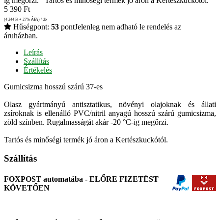
ig megőrzi. Tartós és minőségi termék jó áron a Kertészkuckótól.
5 390
Ft
(4 244
Ft
+ 27% ÁFA) / db
Hűségpont:
53
pont
Jelenleg nem adható le rendelés az
áruházban.
Leírás
Szállítás
Értékelés
Gumicsizma hosszú szárú 37-es
Olasz gyártmányú antisztatikus, növényi olajoknak és állati
zsíroknak is ellenálló PVC/nitril anyagú hosszú szárú gumicsizma,
zöld színben. Rugalmasságát akár -20 °C-ig megőrzi.
Tartós és minőségi termék jó áron a Kertészkuckótól.
Szállítás
FOXPOST automatába - ELŐRE FIZETÉST
KÖVETŐEN