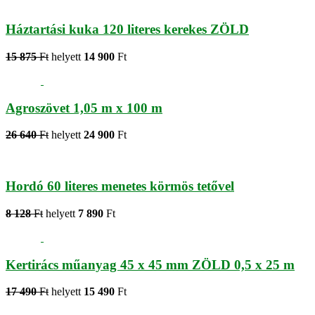
Háztartási kuka 120 literes kerekes ZÖLD
15 875
Ft
helyett
14 900
Ft
Agroszövet 1,05 m x 100 m
26 640
Ft
helyett
24 900
Ft
Hordó 60 literes menetes körmös tetővel
8 128
Ft
helyett
7 890
Ft
Kertirács műanyag 45 x 45 mm ZÖLD 0,5 x 25 m
17 490
Ft
helyett
15 490
Ft