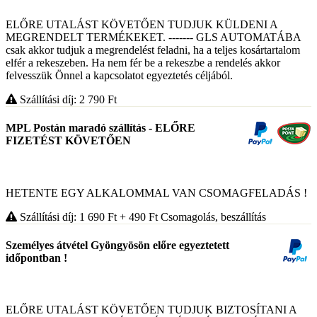
ELŐRE UTALÁST KÖVETŐEN TUDJUK KÜLDENI A
MEGRENDELT TERMÉKEKET. ------- GLS AUTOMATÁBA
csak akkor tudjuk a megrendelést feladni, ha a teljes kosártartalom
elfér a rekeszeben. Ha nem fér be a rekeszbe a rendelés akkor
felvesszük Önnel a kapcsolatot egyeztetés céljából.
Szállítási díj: 2 790
Ft
MPL Postán maradó szállítás - ELŐRE
FIZETÉST KÖVETŐEN
HETENTE EGY ALKALOMMAL VAN CSOMAGFELADÁS !
Szállítási díj: 1 690
Ft
+ 490
Ft
Csomagolás, beszállítás
Személyes átvétel Gyöngyösön előre egyeztetett
időpontban !
ELŐRE UTALÁST KÖVETŐEN TUDJUK BIZTOSÍTANI A