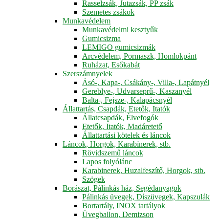
Rasselzsák, Jutazsák, PP zsák
Szemetes zsákok
Munkavédelem
Munkavédelmi kesztyűk
Gumicsizma
LEMIGO gumicsizmák
Arcvédelem, Pormaszk, Homlokpánt
Ruházat, Esőkabát
Szerszámnyelek
Ásó-, Kapa-, Csákány-, Villa-, Lapátnyél
Gereblye-, Udvarseprű-, Kaszanyél
Balta-, Fejsze-, Kalapácsnyél
Állattartás, Csapdák, Etetők, Itatók
Állatcsapdák, Élvefogók
Etetők, Itatók, Madáretető
Állattartási kötelek és láncok
Láncok, Horgok, Karabínerek, stb.
Rövidszemű láncok
Lapos folyólánc
Karabinerek, Huzalfeszítő, Horgok, stb.
Szögek
Borászat, Pálinkás ház, Segédanyagok
Pálinkás üvegek, Díszüvegek, Kapszulák
Bortartály, INOX tartályok
Üvegballon, Demizson