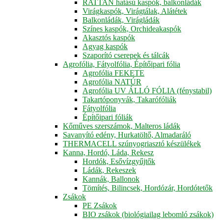
RATTAN hatású kaspók, balkonládák
Virágkaspók, Virágtálak, Alátétek
Balkonládák, Virágládák
Színes kaspók, Orchideakaspók
Akasztós kaspók
Agyag kaspók
Szaporító cserepek és tálcák
Agrofólia, Fátyolfólia, Építőipari fólia
Agrofólia FEKETE
Agrofólia NATÚR
Agrofólia UV ÁLLÓ FÓLIA (fénystabil)
Takartóponyvák, Takarófóliák
Fátyolfólia
Építőipari fóliák
Kőműves szerszámok, Malteros ládák
Savanyító edény, Hurkatöltő, Almadaráló
THERMACELL szúnyogriasztó készülékek
Kanna, Hordó, Láda, Rekesz
Hordók, Esővízgyűjtők
Ládák, Rekeszek
Kannák, Ballonok
Tömítés, Bilincsek, Hordózár, Hordótetők
Zsákok
PE Zsákok
BIO zsákok (biológiailag lebomló zsákok)