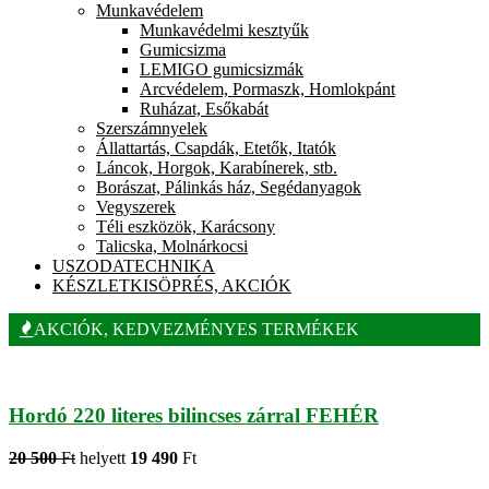
Munkavédelem
Munkavédelmi kesztyűk
Gumicsizma
LEMIGO gumicsizmák
Arcvédelem, Pormaszk, Homlokpánt
Ruházat, Esőkabát
Szerszámnyelek
Állattartás, Csapdák, Etetők, Itatók
Láncok, Horgok, Karabínerek, stb.
Borászat, Pálinkás ház, Segédanyagok
Vegyszerek
Téli eszközök, Karácsony
Talicska, Molnárkocsi
USZODATECHNIKA
KÉSZLETKISÖPRÉS, AKCIÓK
AKCIÓK, KEDVEZMÉNYES TERMÉKEK
Hordó 220 literes bilincses zárral FEHÉR
20 500
Ft
helyett
19 490
Ft