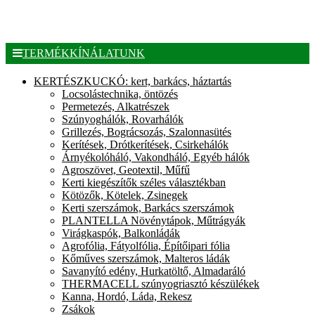
TERMÉKKÍNÁLATUNK
KERTÉSZKUCKÓ: kert, barkács, háztartás
Locsolástechnika, öntözés
Permetezés, Alkatrészek
Szúnyoghálók, Rovarhálók
Grillezés, Bográcsozás, Szalonnasütés
Kerítések, Drótkerítések, Csirkehálók
Árnyékolóháló, Vakondháló, Egyéb hálók
Agroszövet, Geotextil, Műfű
Kerti kiegészítők széles választékban
Kötözők, Kötelek, Zsinegek
Kerti szerszámok, Barkács szerszámok
PLANTELLA Növénytápok, Műtrágyák
Virágkaspók, Balkonládák
Agrofólia, Fátyolfólia, Építőipari fólia
Kőműves szerszámok, Malteros ládák
Savanyító edény, Hurkatöltő, Almadaráló
THERMACELL szúnyogriasztó készülékek
Kanna, Hordó, Láda, Rekesz
Zsákok