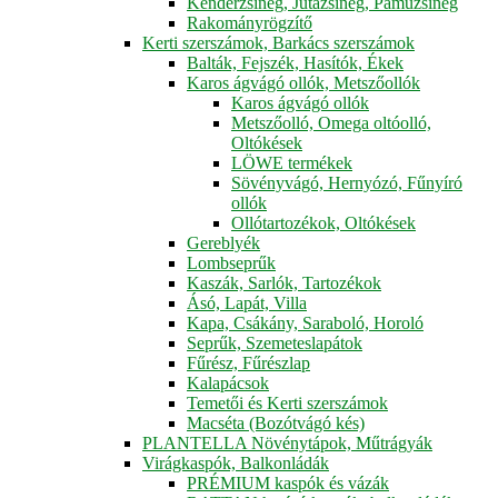
Kenderzsineg, Jutazsineg, Pamuzsineg
Rakományrögzítő
Kerti szerszámok, Barkács szerszámok
Balták, Fejszék, Hasítók, Ékek
Karos ágvágó ollók, Metszőollók
Karos ágvágó ollók
Metszőolló, Omega oltóolló,
Oltókések
LÖWE termékek
Sövényvágó, Hernyózó, Fűnyíró
ollók
Ollótartozékok, Oltókések
Gereblyék
Lombseprűk
Kaszák, Sarlók, Tartozékok
Ásó, Lapát, Villa
Kapa, Csákány, Saraboló, Horoló
Seprűk, Szemeteslapátok
Fűrész, Fűrészlap
Kalapácsok
Temetői és Kerti szerszámok
Macséta (Bozótvágó kés)
PLANTELLA Növénytápok, Műtrágyák
Virágkaspók, Balkonládák
PRÉMIUM kaspók és vázák