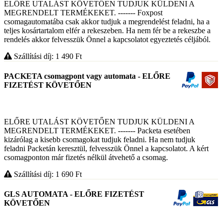
ELŐRE UTALÁST KÖVETŐEN TUDJUK KÜLDENI A
MEGRENDELT TERMÉKEKET. ------- Foxpost
csomagautomatába csak akkor tudjuk a megrendelést feladni, ha a
teljes kosártartalom elfér a rekeszeben. Ha nem fér be a rekeszbe a
rendelés akkor felvesszük Önnel a kapcsolatot egyeztetés céljából.
Szállítási díj: 1 490
Ft
PACKETA csomagpont vagy automata - ELŐRE
FIZETÉST KÖVETŐEN
ELŐRE UTALÁST KÖVETŐEN TUDJUK KÜLDENI A
MEGRENDELT TERMÉKEKET. ------- Packeta esetében
kizárólag a kisebb csomagokat tudjuk feladni. Ha nem tudjuk
feladni Packetán keresztül, felvesszük Önnel a kapcsolatot. A kért
csomagponton már fizetés nélkül átvehető a csomag.
Szállítási díj: 1 690
Ft
GLS AUTOMATA - ELŐRE FIZETÉST
KÖVETŐEN