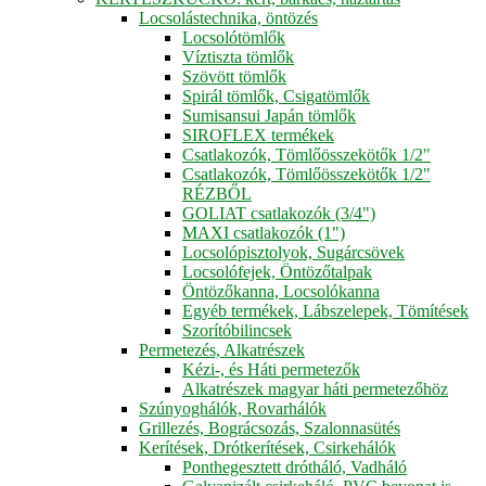
Locsolástechnika, öntözés
Locsolótömlők
Víztiszta tömlők
Szövött tömlők
Spirál tömlők, Csigatömlők
Sumisansui Japán tömlők
SIROFLEX termékek
Csatlakozók, Tömlőösszekötők 1/2"
Csatlakozók, Tömlőösszekötők 1/2"
RÉZBŐL
GOLIAT csatlakozók (3/4")
MAXI csatlakozók (1")
Locsolópisztolyok, Sugárcsövek
Locsolófejek, Öntözőtalpak
Öntözőkanna, Locsolókanna
Egyéb termékek, Lábszelepek, Tömítések
Szorítóbilincsek
Permetezés, Alkatrészek
Kézi-, és Háti permetezők
Alkatrészek magyar háti permetezőhöz
Szúnyoghálók, Rovarhálók
Grillezés, Bográcsozás, Szalonnasütés
Kerítések, Drótkerítések, Csirkehálók
Ponthegesztett drótháló, Vadháló