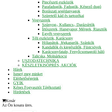
Pincészeti eszközök
Parafadugók, Fadugók, Kénező dugó
Borászati segédanyagok
Szüretelő kád és tartozékai
Vegyszerek
Szúnyog-, Kullancs-, Darázsírtók
Írtószerek, Hangyapor, Mérgek, Riasztók
Egyéb vegyszerek
Téli eszközök, Karácsony
Hólapátok, Jégkaparók, Szánkók
Kandallók és kiegészítők, Füstcsövek
Karácsonyfatalp, Fenyőcsomagoló háló
Talicska, Molnárkocsi
USZODATECHNIKA
KÉSZLETKISÖPRÉS, AKCIÓK
Hírek
Ismerj meg minket
Elérhetőségeink
GYIK
Képes Fogyasztói Tájékoztató
Hirdetések
Kosár
Az Ön kosara üres.