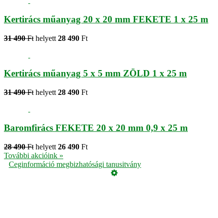
Kertirács műanyag 20 x 20 mm FEKETE 1 x 25 m
31 490
Ft
helyett
28 490
Ft
Kertirács műanyag 5 x 5 mm ZÖLD 1 x 25 m
31 490
Ft
helyett
28 490
Ft
Baromfirács FEKETE 20 x 20 mm 0,9 x 25 m
28 490
Ft
helyett
26 490
Ft
További akcióink »
Ceginformáció megbizhatósági tanusitvány
Üzemeltető
Online elállás
Teljes katalógus
Vásárlói értékelések
Adatvédelmi tájékoztató