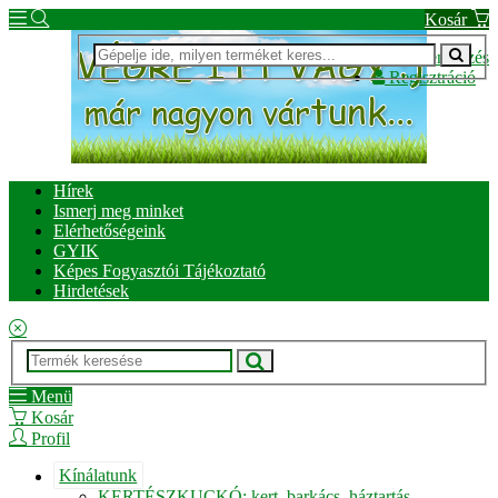
Kosár
Bejelentkezés
Regisztráció
Hírek
Ismerj meg minket
Elérhetőségeink
GYIK
Képes Fogyasztói Tájékoztató
Hirdetések
Menü
Kosár
Profil
Kínálatunk
KERTÉSZKUCKÓ: kert, barkács, háztartás