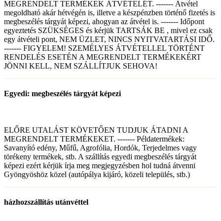
MEGRENDELT TERMÉKEK ÁTVÉTELÉT. ------- Átvétel
megoldható akár hétvégén is, illetve a készpénzben történő fizetés is
megbeszélés tárgyát képezi, ahogyan az átvétel is. ------- Időpont
egyeztetés SZÜKSÉGES és kérjük TARTSÁK BE , mivel ez csak
egy átvételi pont, NEM ÜZLET, NINCS NYITVATARTÁSI IDŐ.
------- FIGYELEM! SZEMÉLYES ÁTVÉTELLEL TÖRTÉNT
RENDELÉS ESETÉN A MEGRENDELT TERMÉKEKÉRT
JÖNNI KELL, NEM SZÁLLÍTJUK SEHOVA!
Egyedi: megbeszélés tárgyát képezi
ELŐRE UTALÁST KÖVETŐEN TUDJUK ÁTADNI A
MEGRENDELT TERMÉKEKET. ------- Példatermékek:
Savanyító edény, Műfű, Agrofólia, Hordók, Terjedelmes vagy
törékeny termékek, stb. A szállítás egyedi megbeszélés tárgyát
képezi ezért kérjük írja meg megjegyzésben hol tudná átvenni
Gyöngyöshöz közel (autópálya kijáró, közeli település, stb.)
házhozszállítás utánvéttel