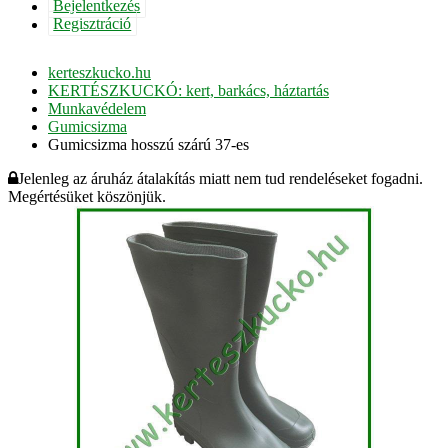
Bejelentkezés
Regisztráció
kerteszkucko.hu
KERTÉSZKUCKÓ: kert, barkács, háztartás
Munkavédelem
Gumicsizma
Gumicsizma hosszú szárú 37-es
Jelenleg az áruház átalakítás miatt nem tud rendeléseket fogadni.
Megértésüket köszönjük.