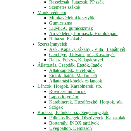
Rasselzsák, Jutazsák, PP zsák
Szemetes zsákok
Munkavédelem
Munkavédelmi kesztyűk
Gumicsizma
LEMIGO gumicsizmák
Arcvédelem, Pormaszk, Homlokpánt
Ruházat, Esőkabát
Szerszámnyelek
Ásó-, Kapa-, Csákány-, Villa-, Lapátnyél
Gereblye-, Udvarseprű-, Kaszanyél
Balta-, Fejsze-, Kalapácsnyél
Állattartás, Csapdák, Etetők, Itatók
Állatcsapdák, Élvefogók
Etetők, Itatók, Madáretető
Állattartási kötelek és láncok
Láncok, Horgok, Karabínerek, stb.
Rövidszemű láncok
Lapos folyólánc
Karabinerek, Huzalfeszítő, Horgok, stb.
Szögek
Borászat, Pálinkás ház, Segédanyagok
Pálinkás üvegek, Díszüvegek, Kapszulák
Bortartály, INOX tartályok
Üvegballon, Demizson