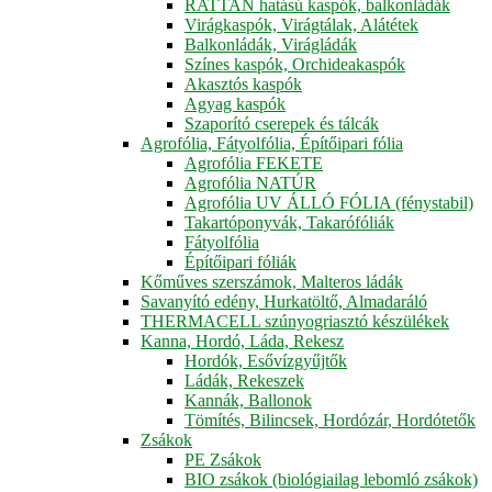
RATTAN hatású kaspók, balkonládák
Virágkaspók, Virágtálak, Alátétek
Balkonládák, Virágládák
Színes kaspók, Orchideakaspók
Akasztós kaspók
Agyag kaspók
Szaporító cserepek és tálcák
Agrofólia, Fátyolfólia, Építőipari fólia
Agrofólia FEKETE
Agrofólia NATÚR
Agrofólia UV ÁLLÓ FÓLIA (fénystabil)
Takartóponyvák, Takarófóliák
Fátyolfólia
Építőipari fóliák
Kőműves szerszámok, Malteros ládák
Savanyító edény, Hurkatöltő, Almadaráló
THERMACELL szúnyogriasztó készülékek
Kanna, Hordó, Láda, Rekesz
Hordók, Esővízgyűjtők
Ládák, Rekeszek
Kannák, Ballonok
Tömítés, Bilincsek, Hordózár, Hordótetők
Zsákok
PE Zsákok
BIO zsákok (biológiailag lebomló zsákok)