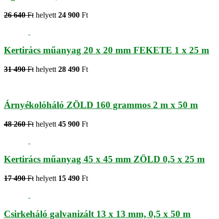
26 640
Ft
helyett
24 900
Ft
Kertirács műanyag 20 x 20 mm FEKETE 1 x 25 m
31 490
Ft
helyett
28 490
Ft
Árnyékolóháló ZÖLD 160 grammos 2 m x 50 m
48 260
Ft
helyett
45 900
Ft
Kertirács műanyag 45 x 45 mm ZÖLD 0,5 x 25 m
17 490
Ft
helyett
15 490
Ft
Csirkeháló galvanizált 13 x 13 mm, 0,5 x 50 m