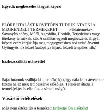
Egyedi: megbeszélés tárgyát képezi
ELŐRE UTALÁST KÖVETŐEN TUDJUK ÁTADNI A
MEGRENDELT TERMÉKEKET. ------- Példatermékek:
Savanyító edény, Műfű, Agrofólia, Hordók, Terjedelmes vagy
törékeny termékek, stb. A szállítás egyedi megbeszélés tárgyát
képezi ezért kérjük írja meg megjegyzésben hol tudná átvenni
Gyöngyöshöz közel (autópálya kijáró, közeli település, stb.)
házhozszállítás utánvéttel
Saját futárunk szállítja ki a termék(ek)et, így nála lehet átvételkor
fizetni ha ez meg lett beszélve előzőleg. Tételesen átadja a
termék(ek)et és ellenőrzi a sértetlenségét.
Vásárlói értékelések
Még nem értékelték a terméket!
Értékelje Ön elsőként!