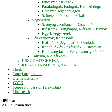
Pincészeti eszközök
Parafadugók, Fadugók, Kénező dugó
Borászati segédanyagok
Szüretelő kád és tartozékai
Vegyszerek
Szúnyog-, Kullancs-, Darázsírtók
Írtószerek, Hangyapor, Mérgek, Riasztók
Egyéb vegyszerek
Téli eszközök, Karácsony
Hólapátok, Jégkaparók, Szánkók
Kandallók és kiegészítők, Füstcsövek
Karácsonyfatalp, Fenyőcsomagoló háló
Talicska, Molnárkocsi
USZODATECHNIKA
KÉSZLETKISÖPRÉS, AKCIÓK
Hírek
Ismerj meg minket
Elérhetőségeink
GYIK
Képes Fogyasztói Tájékoztató
Hirdetések
Kosár
Az Ön kosara üres.