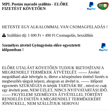
MPL Postán maradó szállítás - ELŐRE
FIZETÉST KÖVETŐEN
HETENTE EGY ALKALOMMAL VAN CSOMAGFELADÁS !
Szállítási díj: 1 690
Ft
+ 490
Ft
Csomagolás, beszállítás
Személyes átvétel Gyöngyösön előre egyeztetett
időpontban !
ELŐRE UTALÁST KÖVETŐEN TUDJUK BIZTOSÍTANI A
MEGRENDELT TERMÉKEK ÁTVÉTELÉT. ------- Átvétel
megoldható akár hétvégén is, illetve a készpénzben történő fizetés is
megbeszélés tárgyát képezi, ahogyan az átvétel is. ------- Időpont
egyeztetés SZÜKSÉGES és kérjük TARTSÁK BE , mivel ez csak
egy átvételi pont, NEM ÜZLET, NINCS NYITVATARTÁSI IDŐ.
------- FIGYELEM! SZEMÉLYES ÁTVÉTELLEL TÖRTÉNT
RENDELÉS ESETÉN A MEGRENDELT TERMÉKEKÉRT
JÖNNI KELL, NEM SZÁLLÍTJUK SEHOVA!