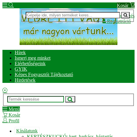
Kosár
Bejelentkezés
Regisztráció
Hírek
Ismerj meg minket
Elérhetőségeink
GYIK
Képes Fogyasztói Tájékoztató
Hirdetések
Menü
Kosár
Profil
Kínálatunk
KERTÉSZKUCKÓ: kert, barkács, háztartás