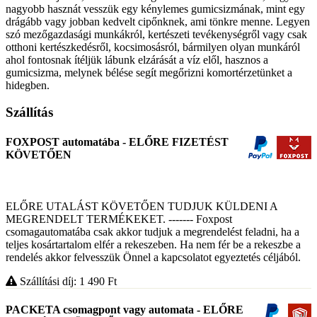
nagyobb hasznát vesszük egy kénylemes gumicsizmának, mint egy
drágább vagy jobban kedvelt cipőnknek, ami tönkre menne. Legyen
szó mezőgazdasági munkákról, kertészeti tevékenységről vagy csak
otthoni kertészkedésről, kocsimosásról, bármilyen olyan munkáról
ahol fontosnak ítéljük lábunk elzárását a víz elől, hasznos a
gumicsizma, melynek bélése segít megőrizni komortérzetünket a
hidegben.
Szállítás
FOXPOST automatába - ELŐRE FIZETÉST
KÖVETŐEN
ELŐRE UTALÁST KÖVETŐEN TUDJUK KÜLDENI A
MEGRENDELT TERMÉKEKET. ------- Foxpost
csomagautomatába csak akkor tudjuk a megrendelést feladni, ha a
teljes kosártartalom elfér a rekeszeben. Ha nem fér be a rekeszbe a
rendelés akkor felvesszük Önnel a kapcsolatot egyeztetés céljából.
Szállítási díj: 1 490
Ft
PACKETA csomagpont vagy automata - ELŐRE