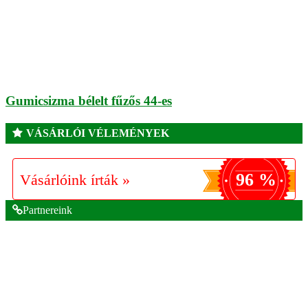
Gumicsizma bélelt fűzős 44-es
VÁSÁRLÓI VÉLEMÉNYEK
96 %
Vásárlóink írták »
Partnereink