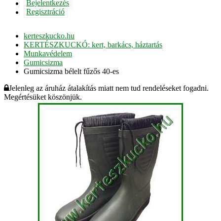
Bejelentkezés
Regisztráció
kerteszkucko.hu
KERTÉSZKUCKÓ: kert, barkács, háztartás
Munkavédelem
Gumicsizma
Gumicsizma bélelt fűzős 40-es
Jelenleg az áruház átalakítás miatt nem tud rendeléseket fogadni.
Megértésüket köszönjük.