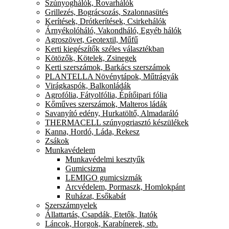
Szúnyoghálók, Rovarhálók
Grillezés, Bográcsozás, Szalonnasütés
Kerítések, Drótkerítések, Csirkehálók
Árnyékolóháló, Vakondháló, Egyéb hálók
Agroszövet, Geotextil, Műfű
Kerti kiegészítők széles választékban
Kötözők, Kötelek, Zsinegek
Kerti szerszámok, Barkács szerszámok
PLANTELLA Növénytápok, Műtrágyák
Virágkaspók, Balkonládák
Agrofólia, Fátyolfólia, Építőipari fólia
Kőműves szerszámok, Malteros ládák
Savanyító edény, Hurkatöltő, Almadaráló
THERMACELL szúnyogriasztó készülékek
Kanna, Hordó, Láda, Rekesz
Zsákok
Munkavédelem
Munkavédelmi kesztyűk
Gumicsizma
LEMIGO gumicsizmák
Arcvédelem, Pormaszk, Homlokpánt
Ruházat, Esőkabát
Szerszámnyelek
Állattartás, Csapdák, Etetők, Itatók
Láncok, Horgok, Karabínerek, stb.