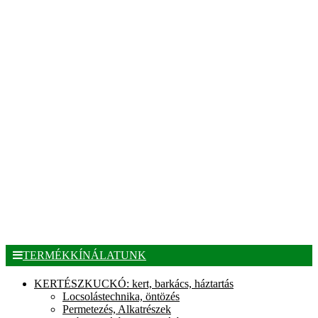
TERMÉKKÍNÁLATUNK
KERTÉSZKUCKÓ: kert, barkács, háztartás
Locsolástechnika, öntözés
Permetezés, Alkatrészek