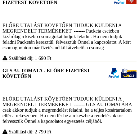
FIZETÉST KÖVETŐEN
ELŐRE UTALÁST KÖVETŐEN TUDJUK KÜLDENI A
MEGRENDELT TERMÉKEKET. ------- Packeta esetében
kizárólag a kisebb csomagokat tudjuk feladni. Ha nem tudjuk
feladni Packetán keresztül, felvesszük Önnel a kapcsolatot. A kért
csomagponton már fizetés nélkül átvehető a csomag.
Szállítási díj: 1 690
Ft
GLS AUTOMATA - ELŐRE FIZETÉST
KÖVETŐEN
ELŐRE UTALÁST KÖVETŐEN TUDJUK KÜLDENI A
MEGRENDELT TERMÉKEKET. ------- GLS AUTOMATÁBA
csak akkor tudjuk a megrendelést feladni, ha a teljes kosártartalom
elfér a rekeszeben. Ha nem fér be a rekeszbe a rendelés akkor
felvesszük Önnel a kapcsolatot egyeztetés céljából.
Szállítási díj: 2 790
Ft