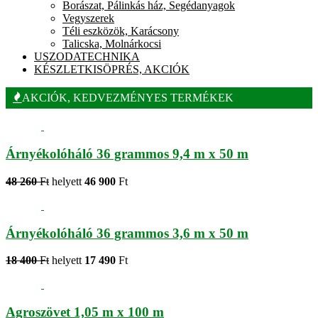
Borászat, Pálinkás ház, Segédanyagok
Vegyszerek
Téli eszközök, Karácsony
Talicska, Molnárkocsi
USZODATECHNIKA
KÉSZLETKISÖPRÉS, AKCIÓK
AKCIÓK, KEDVEZMÉNYES TERMÉKEK
Árnyékolóháló 36 grammos 9,4 m x 50 m
48 260
Ft
helyett
46 900
Ft
Árnyékolóháló 36 grammos 3,6 m x 50 m
18 400
Ft
helyett
17 490
Ft
Agroszövet 1,05 m x 100 m