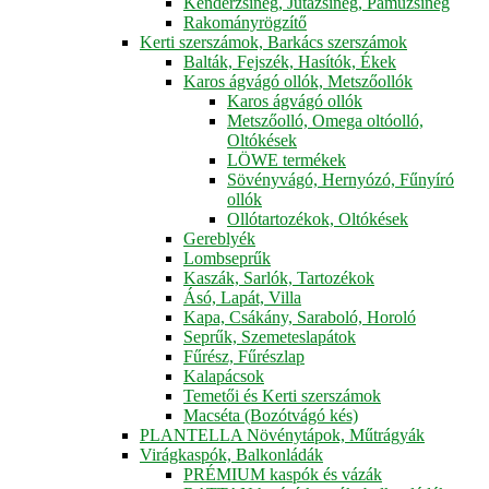
Kenderzsineg, Jutazsineg, Pamuzsineg
Rakományrögzítő
Kerti szerszámok, Barkács szerszámok
Balták, Fejszék, Hasítók, Ékek
Karos ágvágó ollók, Metszőollók
Karos ágvágó ollók
Metszőolló, Omega oltóolló,
Oltókések
LÖWE termékek
Sövényvágó, Hernyózó, Fűnyíró
ollók
Ollótartozékok, Oltókések
Gereblyék
Lombseprűk
Kaszák, Sarlók, Tartozékok
Ásó, Lapát, Villa
Kapa, Csákány, Saraboló, Horoló
Seprűk, Szemeteslapátok
Fűrész, Fűrészlap
Kalapácsok
Temetői és Kerti szerszámok
Macséta (Bozótvágó kés)
PLANTELLA Növénytápok, Műtrágyák
Virágkaspók, Balkonládák
PRÉMIUM kaspók és vázák