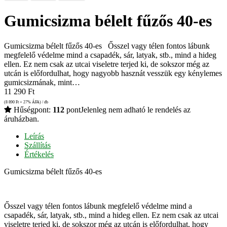
Gumicsizma bélelt fűzős 40-es
Gumicsizma bélelt fűzős 40-es Ősszel vagy télen fontos lábunk
megfelelő védelme mind a csapadék, sár, latyak, stb., mind a hideg
ellen. Ez nem csak az utcai viseletre terjed ki, de sokszor még az
utcán is előfordulhat, hogy nagyobb hasznát vesszük egy kénylemes
gumicsizmának, mint…
11 290
Ft
(8 890
Ft
+ 27% ÁFA) / db
Hűségpont:
112
pont
Jelenleg nem adható le rendelés az
áruházban.
Leírás
Szállítás
Értékelés
Gumicsizma bélelt fűzős 40-es
Ősszel vagy télen fontos lábunk megfelelő védelme mind a
csapadék, sár, latyak, stb., mind a hideg ellen. Ez nem csak az utcai
viseletre terjed ki, de sokszor még az utcán is előfordulhat, hogy