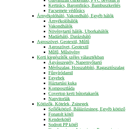
Galvanizált csirkeháló, PVC bevonat is
Kertirács, Baromfirács, Bambuszkerítés
Facsemete védőrács
Árnyékolóháló, Vakondháló, Egyéb hálók
Árnyékolóhálók
Vakondhálók
Növénytartó hálók, Uborkahálók
Madárháló, Darázsháló
Agroszövet, Geotextil, Műfű
Agroszövet, Geotextil
Műfű, Műsövény
Kerti kiegészítők széles választékban
Ágyásszegély, Napernyőtartó
Mérőszalag, Hosszabbító, Ragasztószalag
Fűnyíródamil
Egyebek
Háztartási kuka
Komposztláda
Covertop kerti bútortakarók
Napvitorlák
Kötözők, Kötelek, Zsinegek
Szőlőkötöző, Bálázózsineg, Egyéb kötöző
Fonatolt kötél
Kenderkötél
Sodrott PP kötél