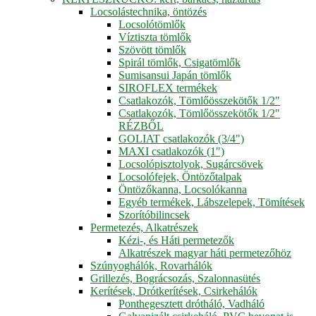
Locsolástechnika, öntözés
Locsolótömlők
Víztiszta tömlők
Szövött tömlők
Spirál tömlők, Csigatömlők
Sumisansui Japán tömlők
SIROFLEX termékek
Csatlakozók, Tömlőösszekötők 1/2"
Csatlakozók, Tömlőösszekötők 1/2"
RÉZBŐL
GOLIAT csatlakozók (3/4")
MAXI csatlakozók (1")
Locsolópisztolyok, Sugárcsövek
Locsolófejek, Öntözőtalpak
Öntözőkanna, Locsolókanna
Egyéb termékek, Lábszelepek, Tömítések
Szorítóbilincsek
Permetezés, Alkatrészek
Kézi-, és Háti permetezők
Alkatrészek magyar háti permetezőhöz
Szúnyoghálók, Rovarhálók
Grillezés, Bográcsozás, Szalonnasütés
Kerítések, Drótkerítések, Csirkehálók
Ponthegesztett drótháló, Vadháló