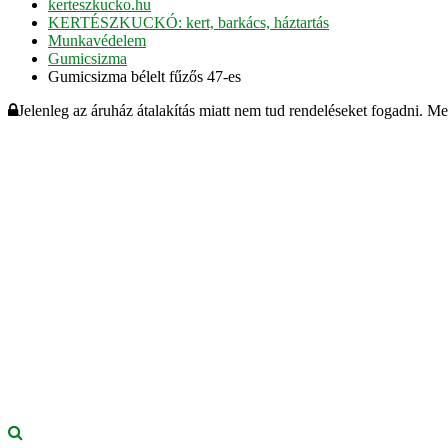
kerteszkucko.hu
KERTÉSZKUCKÓ: kert, barkács, háztartás
Munkavédelem
Gumicsizma
Gumicsizma bélelt fűzős 47-es
Jelenleg az áruház átalakítás miatt nem tud rendeléseket fogadni. M