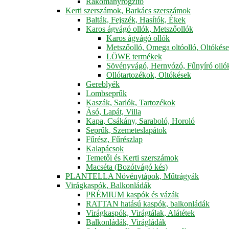
Rakományrögzítő
Kerti szerszámok, Barkács szerszámok
Balták, Fejszék, Hasítók, Ékek
Karos ágvágó ollók, Metszőollók
Karos ágvágó ollók
Metszőolló, Omega oltóolló, Oltókés
LÖWE termékek
Sövényvágó, Hernyózó, Fűnyíró olló
Ollótartozékok, Oltókések
Gereblyék
Lombseprűk
Kaszák, Sarlók, Tartozékok
Ásó, Lapát, Villa
Kapa, Csákány, Saraboló, Horoló
Seprűk, Szemeteslapátok
Fűrész, Fűrészlap
Kalapácsok
Temetői és Kerti szerszámok
Macséta (Bozótvágó kés)
PLANTELLA Növénytápok, Műtrágyák
Virágkaspók, Balkonládák
PRÉMIUM kaspók és vázák
RATTAN hatású kaspók, balkonládák
Virágkaspók, Virágtálak, Alátétek
Balkonládák, Virágládák