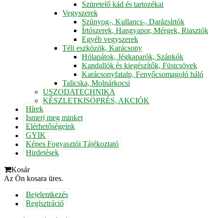
Szüretelő kád és tartozékai
Vegyszerek
Szúnyog-, Kullancs-, Darázsírtók
Írtószerek, Hangyapor, Mérgek, Riasztók
Egyéb vegyszerek
Téli eszközök, Karácsony
Hólapátok, Jégkaparók, Szánkók
Kandallók és kiegészítők, Füstcsövek
Karácsonyfatalp, Fenyőcsomagoló háló
Talicska, Molnárkocsi
USZODATECHNIKA
KÉSZLETKISÖPRÉS, AKCIÓK
Hírek
Ismerj meg minket
Elérhetőségeink
GYIK
Képes Fogyasztói Tájékoztató
Hirdetések
Kosár
Az Ön kosara üres.
Bejelentkezés
Regisztráció