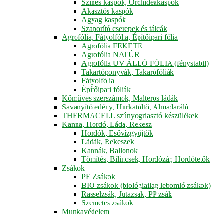
Színes kaspók, Orchideakaspók
Akasztós kaspók
Agyag kaspók
Szaporító cserepek és tálcák
Agrofólia, Fátyolfólia, Építőipari fólia
Agrofólia FEKETE
Agrofólia NATÚR
Agrofólia UV ÁLLÓ FÓLIA (fénystabil)
Takartóponyvák, Takarófóliák
Fátyolfólia
Építőipari fóliák
Kőműves szerszámok, Malteros ládák
Savanyító edény, Hurkatöltő, Almadaráló
THERMACELL szúnyogriasztó készülékek
Kanna, Hordó, Láda, Rekesz
Hordók, Esővízgyűjtők
Ládák, Rekeszek
Kannák, Ballonok
Tömítés, Bilincsek, Hordózár, Hordótetők
Zsákok
PE Zsákok
BIO zsákok (biológiailag lebomló zsákok)
Rasselzsák, Jutazsák, PP zsák
Szemetes zsákok
Munkavédelem