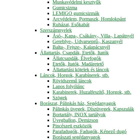
Munkavédelmi kesztyűk
Gumicsizma
LEMIGO gumicsizmák
Arcvédelem, Pormaszk, Homlokpánt
Ruházat, Esőkabát
Szerszámnyelek
Ásó-, Kapa-, Csákány-, Villa-, Lapátnyél
Gereblye-, Udvarseprű-, Kaszanyél
Balta-, Fejsze-, Kalapácsnyél
Állattartás, Csapdák, Etetők, Itatók
Állatcsapdák, Élvefogók
Etetők, Itatók, Madáretető
Állattartási kötelek és láncok
Láncok, Horgok, Karabínerek, stb.
Rövidszemű láncok
Lapos folyólánc
Karabinerek, Huzalfeszítő, Horgok, stb.
Szögek
Borászat, Pálinkás ház, Segédanyagok
Pálinkás üvegek, Díszüvegek, Kapszulák
Bortartály, INOX tartályok
Üvegballon, Demizson
Pincészeti eszközök
Parafadugók, Fadugók, Kénező dugó
Borászati segédanyagok