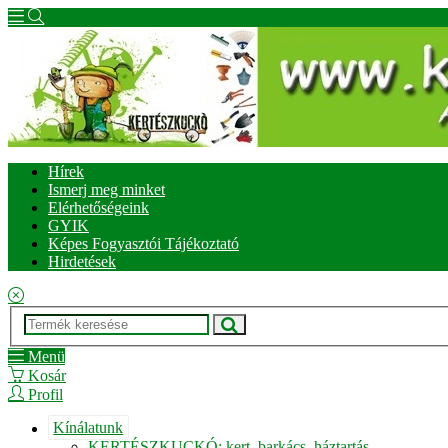
Hírek
Ismerj meg minket
Elérhetőségeink
GYIK
Képes Fogyasztói Tájékoztató
Hirdetések
Menü
Kosár
Profil
Kínálatunk
KERTÉSZKUCKÓ: kert, barkács, háztartás