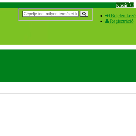
Kosár
Bejelentkezé
Regisztráció