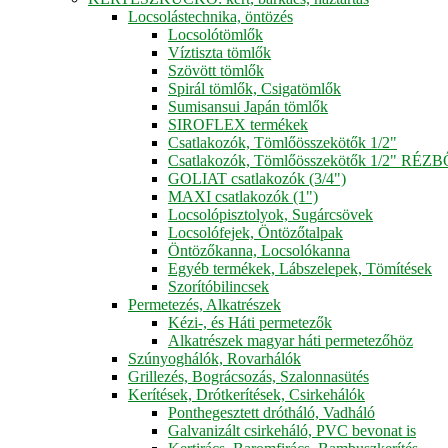
Locsolástechnika, öntözés
Locsolótömlők
Víztiszta tömlők
Szövött tömlők
Spirál tömlők, Csigatömlők
Sumisansui Japán tömlők
SIROFLEX termékek
Csatlakozók, Tömlőösszekötők 1/2"
Csatlakozók, Tömlőösszekötők 1/2" RÉZ
GOLIAT csatlakozók (3/4")
MAXI csatlakozók (1")
Locsolópisztolyok, Sugárcsövek
Locsolófejek, Öntözőtalpak
Öntözőkanna, Locsolókanna
Egyéb termékek, Lábszelepek, Tömítések
Szorítóbilincsek
Permetezés, Alkatrészek
Kézi-, és Háti permetezők
Alkatrészek magyar háti permetezőhöz
Szúnyoghálók, Rovarhálók
Grillezés, Bográcsozás, Szalonnasütés
Kerítések, Drótkerítések, Csirkehálók
Ponthegesztett drótháló, Vadháló
Galvanizált csirkeháló, PVC bevonat is