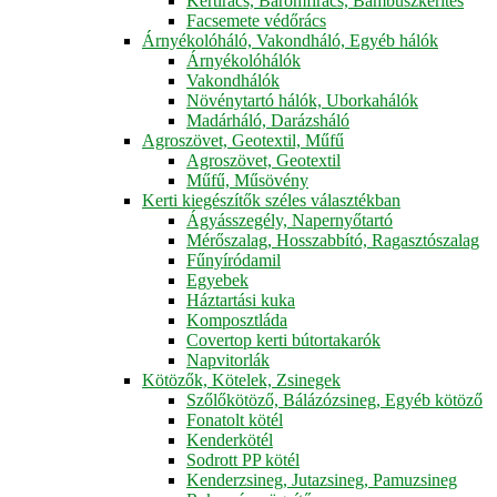
Kertirács, Baromfirács, Bambuszkerítés
Facsemete védőrács
Árnyékolóháló, Vakondháló, Egyéb hálók
Árnyékolóhálók
Vakondhálók
Növénytartó hálók, Uborkahálók
Madárháló, Darázsháló
Agroszövet, Geotextil, Műfű
Agroszövet, Geotextil
Műfű, Műsövény
Kerti kiegészítők széles választékban
Ágyásszegély, Napernyőtartó
Mérőszalag, Hosszabbító, Ragasztószalag
Fűnyíródamil
Egyebek
Háztartási kuka
Komposztláda
Covertop kerti bútortakarók
Napvitorlák
Kötözők, Kötelek, Zsinegek
Szőlőkötöző, Bálázózsineg, Egyéb kötöző
Fonatolt kötél
Kenderkötél
Sodrott PP kötél
Kenderzsineg, Jutazsineg, Pamuzsineg