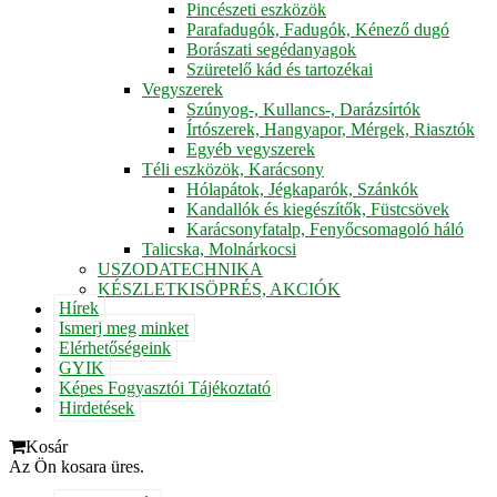
Pincészeti eszközök
Parafadugók, Fadugók, Kénező dugó
Borászati segédanyagok
Szüretelő kád és tartozékai
Vegyszerek
Szúnyog-, Kullancs-, Darázsírtók
Írtószerek, Hangyapor, Mérgek, Riasztók
Egyéb vegyszerek
Téli eszközök, Karácsony
Hólapátok, Jégkaparók, Szánkók
Kandallók és kiegészítők, Füstcsövek
Karácsonyfatalp, Fenyőcsomagoló háló
Talicska, Molnárkocsi
USZODATECHNIKA
KÉSZLETKISÖPRÉS, AKCIÓK
Hírek
Ismerj meg minket
Elérhetőségeink
GYIK
Képes Fogyasztói Tájékoztató
Hirdetések
Kosár
Az Ön kosara üres.