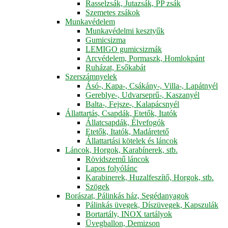
Rasselzsák, Jutazsák, PP zsák
Szemetes zsákok
Munkavédelem
Munkavédelmi kesztyűk
Gumicsizma
LEMIGO gumicsizmák
Arcvédelem, Pormaszk, Homlokpánt
Ruházat, Esőkabát
Szerszámnyelek
Ásó-, Kapa-, Csákány-, Villa-, Lapátnyél
Gereblye-, Udvarseprű-, Kaszanyél
Balta-, Fejsze-, Kalapácsnyél
Állattartás, Csapdák, Etetők, Itatók
Állatcsapdák, Élvefogók
Etetők, Itatók, Madáretető
Állattartási kötelek és láncok
Láncok, Horgok, Karabínerek, stb.
Rövidszemű láncok
Lapos folyólánc
Karabinerek, Huzalfeszítő, Horgok, stb.
Szögek
Borászat, Pálinkás ház, Segédanyagok
Pálinkás üvegek, Díszüvegek, Kapszulák
Bortartály, INOX tartályok
Üvegballon, Demizson