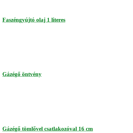
Faszéngyújtó olaj 1 literes
Gázégő öntvény
Gázégő tömlővel csatlakozóval 16 cm