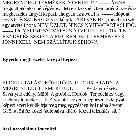
MEGRENDELT TERMÉKEK ÁTVÉTELÉT. ------- Átvétel
megoldható akár hétvégén is, illetve a készpénzben történő fizetés is
megbeszélés tárgyát képezi, ahogyan az átvétel is. ------- Időpont
egyeztetés SZÜKSÉGES és kérjük TARTSÁK BE , mivel ez csak
egy átvételi pont, NEM ÜZLET, NINCS NYITVATARTÁSI IDŐ.
------- FIGYELEM! SZEMÉLYES ÁTVÉTELLEL TÖRTÉNT
RENDELÉS ESETÉN A MEGRENDELT TERMÉKEKÉRT
JÖNNI KELL, NEM SZÁLLÍTJUK SEHOVA!
Egyedi: megbeszélés tárgyát képezi
ELŐRE UTALÁST KÖVETŐEN TUDJUK ÁTADNI A
MEGRENDELT TERMÉKEKET. ------- Példatermékek:
Savanyító edény, Műfű, Agrofólia, Hordók, Terjedelmes vagy
törékeny termékek, stb. A szállítás egyedi megbeszélés tárgyát
képezi ezért kérjük írja meg megjegyzésben hol tudná átvenni
Gyöngyöshöz közel (autópálya kijáró, közeli település, stb.)
házhozszállítás utánvéttel