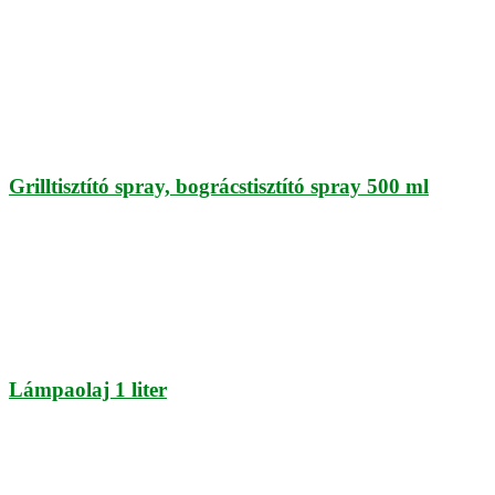
Grilltisztító spray, bográcstisztító spray 500 ml
Lámpaolaj 1 liter