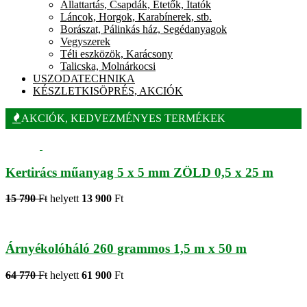
Állattartás, Csapdák, Etetők, Itatók
Láncok, Horgok, Karabínerek, stb.
Borászat, Pálinkás ház, Segédanyagok
Vegyszerek
Téli eszközök, Karácsony
Talicska, Molnárkocsi
USZODATECHNIKA
KÉSZLETKISÖPRÉS, AKCIÓK
AKCIÓK, KEDVEZMÉNYES TERMÉKEK
Kertirács műanyag 5 x 5 mm ZÖLD 0,5 x 25 m
15 790
Ft
helyett
13 900
Ft
Árnyékolóháló 260 grammos 1,5 m x 50 m
64 770
Ft
helyett
61 900
Ft