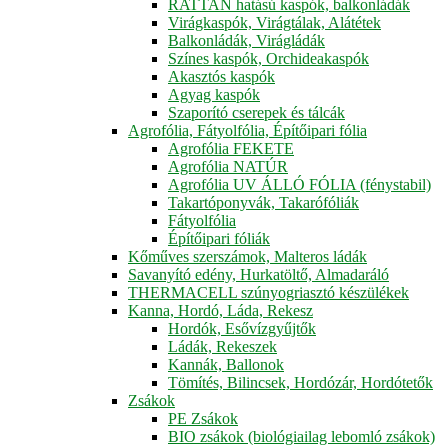
RATTAN hatású kaspók, balkonládák
Virágkaspók, Virágtálak, Alátétek
Balkonládák, Virágládák
Színes kaspók, Orchideakaspók
Akasztós kaspók
Agyag kaspók
Szaporító cserepek és tálcák
Agrofólia, Fátyolfólia, Építőipari fólia
Agrofólia FEKETE
Agrofólia NATÚR
Agrofólia UV ÁLLÓ FÓLIA (fénystabil)
Takartóponyvák, Takarófóliák
Fátyolfólia
Építőipari fóliák
Kőműves szerszámok, Malteros ládák
Savanyító edény, Hurkatöltő, Almadaráló
THERMACELL szúnyogriasztó készülékek
Kanna, Hordó, Láda, Rekesz
Hordók, Esővízgyűjtők
Ládák, Rekeszek
Kannák, Ballonok
Tömítés, Bilincsek, Hordózár, Hordótetők
Zsákok
PE Zsákok
BIO zsákok (biológiailag lebomló zsákok)