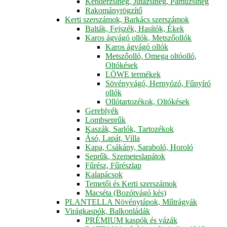
Kenderzsineg, Jutazsineg, Pamuzsineg
Rakományrögzítő
Kerti szerszámok, Barkács szerszámok
Balták, Fejszék, Hasítók, Ékek
Karos ágvágó ollók, Metszőollók
Karos ágvágó ollók
Metszőolló, Omega oltóolló,
Oltókések
LÖWE termékek
Sövényvágó, Hernyózó, Fűnyíró
ollók
Ollótartozékok, Oltókések
Gereblyék
Lombseprűk
Kaszák, Sarlók, Tartozékok
Ásó, Lapát, Villa
Kapa, Csákány, Saraboló, Horoló
Seprűk, Szemeteslapátok
Fűrész, Fűrészlap
Kalapácsok
Temetői és Kerti szerszámok
Macséta (Bozótvágó kés)
PLANTELLA Növénytápok, Műtrágyák
Virágkaspók, Balkonládák
PRÉMIUM kaspók és vázák