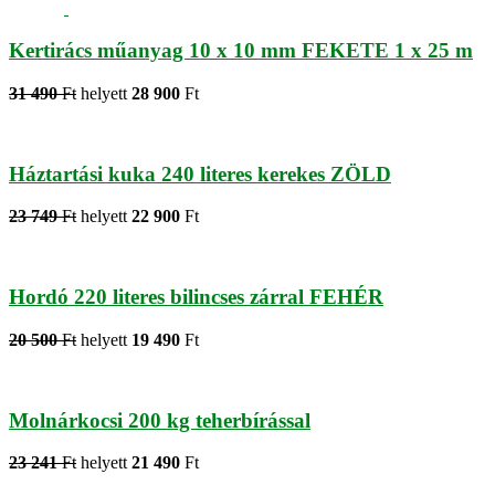
Kertirács műanyag 10 x 10 mm FEKETE 1 x 25 m
31 490
Ft
helyett
28 900
Ft
Háztartási kuka 240 literes kerekes ZÖLD
23 749
Ft
helyett
22 900
Ft
Hordó 220 literes bilincses zárral FEHÉR
20 500
Ft
helyett
19 490
Ft
Molnárkocsi 200 kg teherbírással
23 241
Ft
helyett
21 490
Ft