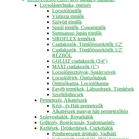
Locsolástechnika, öntözés
Locsolótömlők
Víztiszta tömlők
Szövött tömlők
Spirál tömlők, Csigatömlők
Sumisansui Japán tömlők
SIROFLEX termékek
Csatlakozók, Tömlőösszekötők 1/2"
Csatlakozók, Tömlőösszekötők 1/2"
RÉZBŐL
GOLIAT csatlakozók (3/4")
MAXI csatlakozók (1")
Locsolópisztolyok, Sugárcsövek
Locsolófejek, Öntözőtalpak
Öntözőkanna, Locsolókanna
Egyéb termékek, Lábszelepek, Tömítések
Szorítóbilincsek
Permetezés, Alkatrészek
Kézi-, és Háti permetezők
Alkatrészek magyar háti permetezőhöz
Szúnyoghálók, Rovarhálók
Grillezés, Bográcsozás, Szalonnasütés
Kerítések, Drótkerítések, Csirkehálók
Ponthegesztett drótháló, Vadháló