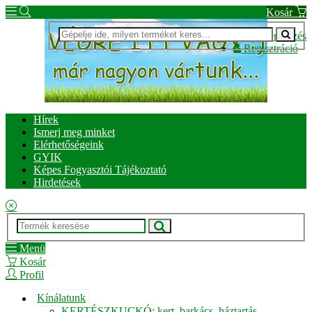
Kosár
Bejelentkezés
Regisztráció
Hírek
Ismerj meg minket
Elérhetőségeink
GYIK
Képes Fogyasztói Tájékoztató
Hirdetések
Menü
Kosár
Profil
Kínálatunk
KERTÉSZKUCKÓ: kert, barkács, háztartás