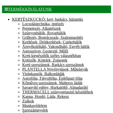
TERMÉKKÍNÁLATUNK
KERTÉSZKUCKÓ: kert, barkács, háztartás
Locsolástechnika, öntözés
Permetezés, Alkatrészek
Szúnyoghálók, Rovarhálók
Grillezés, Bográcsozás, Szalonnasütés
Kerítések, Drótkerítések, Csirkehálók
Árnyékolóháló, Vakondháló, Egyéb hálók
Agroszövet, Geotextil, Műfű
Kerti kiegészítők széles választékban
Kötözők, Kötelek, Zsinegek
Kerti szerszámok, Barkács szerszámok
PLANTELLA Növénytápok, Műtrágyák
Virágkaspók, Balkonládák
Agrofólia, Fátyolfólia, Építőipari fólia
Kőműves szerszámok, Malteros ládák
Savanyító edény, Hurkatöltő, Almadaráló
THERMACELL szúnyogriasztó készülékek
Kanna, Hordó, Láda, Rekesz
Zsákok
Munkavédelem
Szerszámnyelek