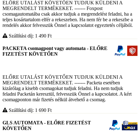
ELŐRE UTALÁST KÖVETŐEN TUDJUK KÜLDENI A
MEGRENDELT TERMÉKEKET. ------- Foxpost
csomagautomatába csak akkor tudjuk a megrendelést feladni, ha a
teljes kosártartalom elfér a rekeszeben. Ha nem fér be a rekeszbe a
rendelés akkor felvesszük Önnel a kapcsolatot egyeztetés céljából.
Szállítási díj: 1 490
Ft
PACKETA csomagpont vagy automata - ELŐRE
FIZETÉST KÖVETŐEN
ELŐRE UTALÁST KÖVETŐEN TUDJUK KÜLDENI A
MEGRENDELT TERMÉKEKET. ------- Packeta esetében
kizárólag a kisebb csomagokat tudjuk feladni. Ha nem tudjuk
feladni Packetán keresztül, felvesszük Önnel a kapcsolatot. A kért
csomagponton már fizetés nélkül átvehető a csomag.
Szállítási díj: 1 690
Ft
GLS AUTOMATA - ELŐRE FIZETÉST
KÖVETŐEN