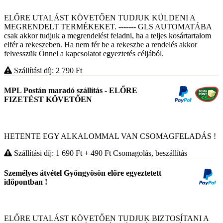
ELŐRE UTALÁST KÖVETŐEN TUDJUK KÜLDENI A
MEGRENDELT TERMÉKEKET. ------- GLS AUTOMATÁBA
csak akkor tudjuk a megrendelést feladni, ha a teljes kosártartalom
elfér a rekeszeben. Ha nem fér be a rekeszbe a rendelés akkor
felvesszük Önnel a kapcsolatot egyeztetés céljából.
Szállítási díj: 2 790
Ft
MPL Postán maradó szállítás - ELŐRE
FIZETÉST KÖVETŐEN
HETENTE EGY ALKALOMMAL VAN CSOMAGFELADÁS !
Szállítási díj: 1 690
Ft
+ 490
Ft
Csomagolás, beszállítás
Személyes átvétel Gyöngyösön előre egyeztetett
időpontban !
ELŐRE UTALÁST KÖVETŐEN TUDJUK BIZTOSÍTANI A