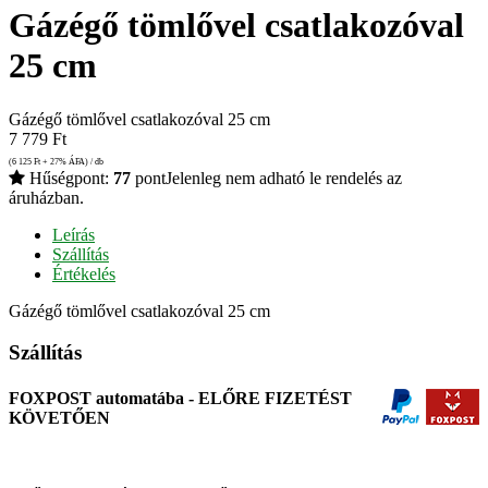
Gázégő tömlővel csatlakozóval
25 cm
Gázégő tömlővel csatlakozóval 25 cm
7 779
Ft
(6 125
Ft
+ 27% ÁFA) / db
Hűségpont:
77
pont
Jelenleg nem adható le rendelés az
áruházban.
Leírás
Szállítás
Értékelés
Gázégő tömlővel csatlakozóval 25 cm
Szállítás
FOXPOST automatába - ELŐRE FIZETÉST
KÖVETŐEN