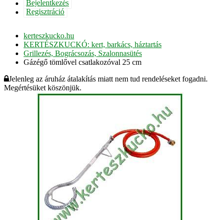
Bejelentkezés
Regisztráció
kerteszkucko.hu
KERTÉSZKUCKÓ: kert, barkács, háztartás
Grillezés, Bográcsozás, Szalonnasütés
Gázégő tömlővel csatlakozóval 25 cm
Jelenleg az áruház átalakítás miatt nem tud rendeléseket fogadni.
Megértésüket köszönjük.