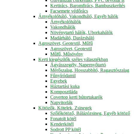
Galvanizált csirkeháló, PVC bevonat is
Kertirács, Baromfirács, Bambuszkerítés
Facsemete védőrács
Árnyékolóháló, Vakondháló, Egyéb hálók
Árnyékolóhálók
Vakondhálók
Növénytartó hálók, Uborkahálók
Madárháló, Darázsháló
Agroszövet, Geotextil, Műfű
Agroszövet, Geotextil
Műfű, Műsövény
Kerti kiegészítők széles választékban
Ágyásszegély, Napernyőtartó
Mérőszalag, Hosszabbító, Ragasztószalag
Fűnyíródamil
Egyebek
Háztartási kuka
Komposztláda
Covertop kerti bútortakarók
Napvitorlák
Kötözők, Kötelek, Zsinegek
Szőlőkötöző, Bálázózsineg, Egyéb kötöző
Fonatolt kötél
Kenderkötél
Sodrott PP kötél