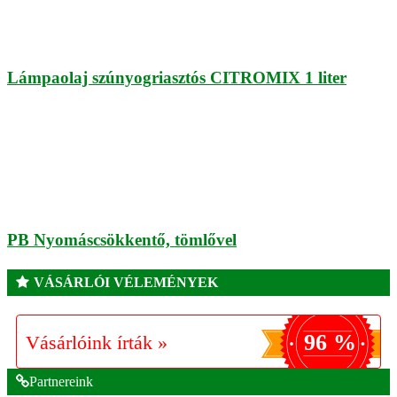
Lámpaolaj szúnyogriasztós CITROMIX 1 liter
PB Nyomáscsökkentő, tömlővel
VÁSÁRLÓI VÉLEMÉNYEK
96 %
Vásárlóink írták »
Partnereink