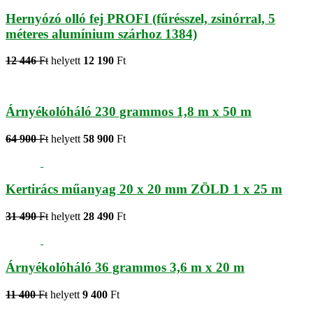
Hernyózó olló fej PROFI (fűrésszel, zsinórral, 5
méteres alumínium szárhoz 1384)
12 446
Ft
helyett
12 190
Ft
Árnyékolóháló 230 grammos 1,8 m x 50 m
64 900
Ft
helyett
58 900
Ft
Kertirács műanyag 20 x 20 mm ZÖLD 1 x 25 m
31 490
Ft
helyett
28 490
Ft
Árnyékolóháló 36 grammos 3,6 m x 20 m
11 400
Ft
helyett
9 400
Ft