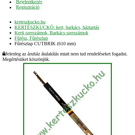
Bejelentkezés
Regisztráció
kerteszkucko.hu
KERTÉSZKUCKÓ: kert, barkács, háztartás
Kerti szerszámok, Barkács szerszámok
Fűrész, Fűrészlap
Fűrészlap CUTBRIK (610 mm)
Jelenleg az áruház átalakítás miatt nem tud rendeléseket fogadni.
Megértésüket köszönjük.