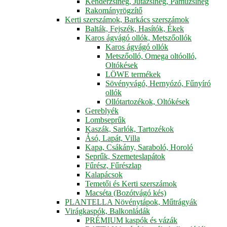
Kenderzsineg, Jutazsineg, Pamuzsineg
Rakományrögzítő
Kerti szerszámok, Barkács szerszámok
Balták, Fejszék, Hasítók, Ékek
Karos ágvágó ollók, Metszőollók
Karos ágvágó ollók
Metszőolló, Omega oltóolló,
Oltókések
LÖWE termékek
Sövényvágó, Hernyózó, Fűnyíró
ollók
Ollótartozékok, Oltókések
Gereblyék
Lombseprűk
Kaszák, Sarlók, Tartozékok
Ásó, Lapát, Villa
Kapa, Csákány, Saraboló, Horoló
Seprűk, Szemeteslapátok
Fűrész, Fűrészlap
Kalapácsok
Temetői és Kerti szerszámok
Macséta (Bozótvágó kés)
PLANTELLA Növénytápok, Műtrágyák
Virágkaspók, Balkonládák
PRÉMIUM kaspók és vázák