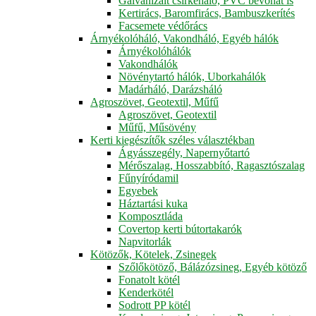
Galvanizált csirkeháló, PVC bevonat is
Kertirács, Baromfirács, Bambuszkerítés
Facsemete védőrács
Árnyékolóháló, Vakondháló, Egyéb hálók
Árnyékolóhálók
Vakondhálók
Növénytartó hálók, Uborkahálók
Madárháló, Darázsháló
Agroszövet, Geotextil, Műfű
Agroszövet, Geotextil
Műfű, Műsövény
Kerti kiegészítők széles választékban
Ágyásszegély, Napernyőtartó
Mérőszalag, Hosszabbító, Ragasztószalag
Fűnyíródamil
Egyebek
Háztartási kuka
Komposztláda
Covertop kerti bútortakarók
Napvitorlák
Kötözők, Kötelek, Zsinegek
Szőlőkötöző, Bálázózsineg, Egyéb kötöző
Fonatolt kötél
Kenderkötél
Sodrott PP kötél