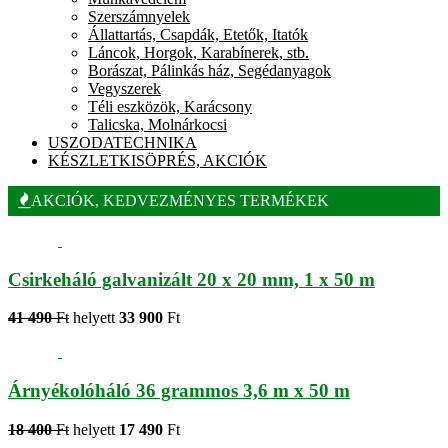
Szerszámnyelek
Állattartás, Csapdák, Etetők, Itatók
Láncok, Horgok, Karabínerek, stb.
Borászat, Pálinkás ház, Segédanyagok
Vegyszerek
Téli eszközök, Karácsony
Talicska, Molnárkocsi
USZODATECHNIKA
KÉSZLETKISÖPRÉS, AKCIÓK
AKCIÓK, KEDVEZMÉNYES TERMÉKEK
Csirkeháló galvanizált 20 x 20 mm, 1 x 50 m
41 490
Ft
helyett
33 900
Ft
Árnyékolóháló 36 grammos 3,6 m x 50 m
18 400
Ft
helyett
17 490
Ft