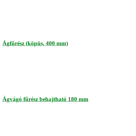
Ágfűrész (köpüs, 400 mm)
Ágvágó fűrész behajtható 180 mm