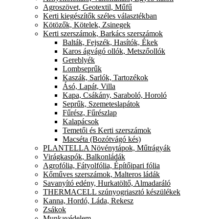
Agroszövet, Geotextil, Műfű
Kerti kiegészítők széles választékban
Kötözők, Kötelek, Zsinegek
Kerti szerszámok, Barkács szerszámok
Balták, Fejszék, Hasítók, Ékek
Karos ágvágó ollók, Metszőollók
Gereblyék
Lombseprűk
Kaszák, Sarlók, Tartozékok
Ásó, Lapát, Villa
Kapa, Csákány, Saraboló, Horoló
Seprűk, Szemeteslapátok
Fűrész, Fűrészlap
Kalapácsok
Temetői és Kerti szerszámok
Macséta (Bozótvágó kés)
PLANTELLA Növénytápok, Műtrágyák
Virágkaspók, Balkonládák
Agrofólia, Fátyolfólia, Építőipari fólia
Kőműves szerszámok, Malteros ládák
Savanyító edény, Hurkatöltő, Almadaráló
THERMACELL szúnyogriasztó készülékek
Kanna, Hordó, Láda, Rekesz
Zsákok
Munkavédelem