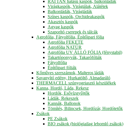
RATTAN hatású kaspók, balkonládák
Virágkaspók, Virágtálak, Alátétek
Balkonládák, Virágládák
Színes kaspók, Orchideakaspók
Akasztós kaspók
Agyag kaspók
Szaporító cserepek és tálcák
Agrofólia, Fátyolfólia, Építőipari fólia
Agrofólia FEKETE
Agrofólia NATÚR
Agrofólia UV ÁLLÓ FÓLIA (fénystabil)
Takartóponyvák, Takarófóliák
Fátyolfólia
Építőipari fóliák
Kőműves szerszámok, Malteros ládák
Savanyító edény, Hurkatöltő, Almadaráló
THERMACELL szúnyogriasztó készülékek
Kanna, Hordó, Láda, Rekesz
Hordók, Esővízgyűjtők
Ládák, Rekeszek
Kannák, Ballonok
Tömítés, Bilincsek, Hordózár, Hordótetők
Zsákok
PE Zsákok
BIO zsákok (biológiailag lebomló zsákok)