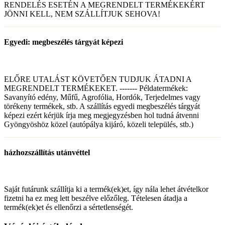
RENDELÉS ESETÉN A MEGRENDELT TERMÉKEKÉRT
JÖNNI KELL, NEM SZÁLLÍTJUK SEHOVA!
Egyedi: megbeszélés tárgyát képezi
ELŐRE UTALÁST KÖVETŐEN TUDJUK ÁTADNI A
MEGRENDELT TERMÉKEKET. ------- Példatermékek:
Savanyító edény, Műfű, Agrofólia, Hordók, Terjedelmes vagy
törékeny termékek, stb. A szállítás egyedi megbeszélés tárgyát
képezi ezért kérjük írja meg megjegyzésben hol tudná átvenni
Gyöngyöshöz közel (autópálya kijáró, közeli település, stb.)
házhozszállítás utánvéttel
Saját futárunk szállítja ki a termék(ek)et, így nála lehet átvételkor
fizetni ha ez meg lett beszélve előzőleg. Tételesen átadja a
termék(ek)et és ellenőrzi a sértetlenségét.