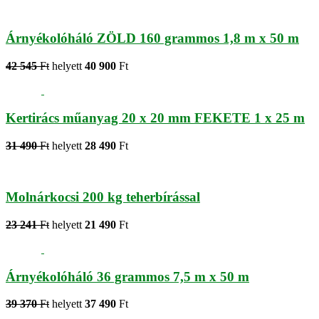
Árnyékolóháló ZÖLD 160 grammos 1,8 m x 50 m
42 545
Ft
helyett
40 900
Ft
Kertirács műanyag 20 x 20 mm FEKETE 1 x 25 m
31 490
Ft
helyett
28 490
Ft
Molnárkocsi 200 kg teherbírással
23 241
Ft
helyett
21 490
Ft
Árnyékolóháló 36 grammos 7,5 m x 50 m
39 370
Ft
helyett
37 490
Ft