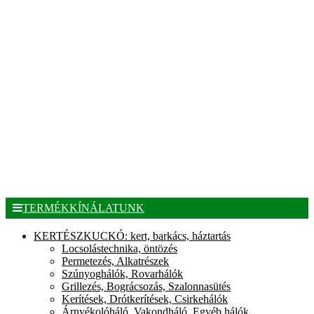
TERMÉKKÍNÁLATUNK
KERTÉSZKUCKÓ: kert, barkács, háztartás
Locsolástechnika, öntözés
Permetezés, Alkatrészek
Szúnyoghálók, Rovarhálók
Grillezés, Bográcsozás, Szalonnasütés
Kerítések, Drótkerítések, Csirkehálók
Árnyékolóháló, Vakondháló, Egyéb hálók