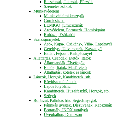
Rasselzsák, Jutazsák, PP zsák
Szemetes zsákok
Munkavédelem
Munkavédelmi kesztyűk
Gumicsizma
LEMIGO gumicsizmák
Arcvédelem, Pormaszk, Homlokpánt
Ruházat, Esőkabát
Szerszámnyelek
Ásó-, Kapa-, Csákány-, Villa-, Lapátnyél
Gereblye-, Udvarseprű-, Kaszanyél
Balta-, Fejsze-, Kalapácsnyél
Állattartás, Csapdák, Etetők, Itatók
Állatcsapdák, Élvefogók
Etetők, Itatók, Madáretető
Állattartási kötelek és láncok
Láncok, Horgok, Karabínerek, stb.
Rövidszemű láncok
Lapos folyólánc
Karabinerek, Huzalfeszítő, Horgok, stb.
Szögek
Borászat, Pálinkás ház, Segédanyagok
Pálinkás üvegek, Díszüvegek, Kapszulák
Bortartály, INOX tartályok
Üvegballon, Demizson