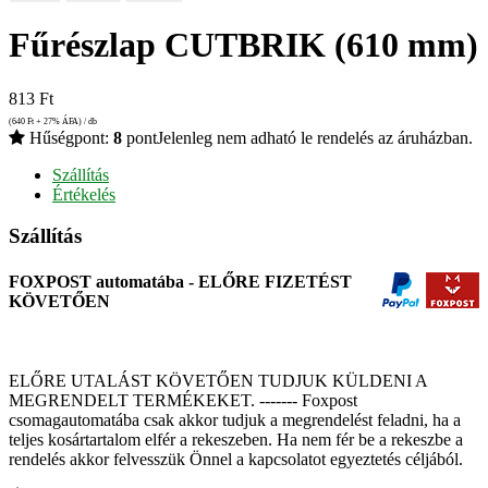
Fűrészlap CUTBRIK (610 mm)
813
Ft
(640
Ft
+ 27% ÁFA) / db
Hűségpont:
8
pont
Jelenleg nem adható le rendelés az áruházban.
Szállítás
Értékelés
Szállítás
FOXPOST automatába - ELŐRE FIZETÉST
KÖVETŐEN
ELŐRE UTALÁST KÖVETŐEN TUDJUK KÜLDENI A
MEGRENDELT TERMÉKEKET. ------- Foxpost
csomagautomatába csak akkor tudjuk a megrendelést feladni, ha a
teljes kosártartalom elfér a rekeszeben. Ha nem fér be a rekeszbe a
rendelés akkor felvesszük Önnel a kapcsolatot egyeztetés céljából.