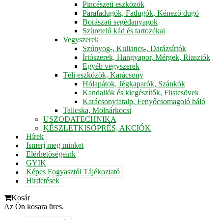
Pincészeti eszközök
Parafadugók, Fadugók, Kénező dugó
Borászati segédanyagok
Szüretelő kád és tartozékai
Vegyszerek
Szúnyog-, Kullancs-, Darázsírtók
Írtószerek, Hangyapor, Mérgek, Riasztók
Egyéb vegyszerek
Téli eszközök, Karácsony
Hólapátok, Jégkaparók, Szánkók
Kandallók és kiegészítők, Füstcsövek
Karácsonyfatalp, Fenyőcsomagoló háló
Talicska, Molnárkocsi
USZODATECHNIKA
KÉSZLETKISÖPRÉS, AKCIÓK
Hírek
Ismerj meg minket
Elérhetőségeink
GYIK
Képes Fogyasztói Tájékoztató
Hirdetések
Kosár
Az Ön kosara üres.