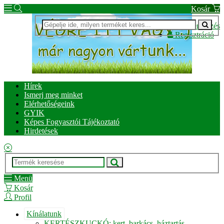
Kosár
Bejelentkezés
Regisztráció
Hírek
Ismerj meg minket
Elérhetőségeink
GYIK
Képes Fogyasztói Tájékoztató
Hirdetések
Menü
Kosár
Profil
Kínálatunk
KERTÉSZKUCKÓ: kert, barkács, háztartás