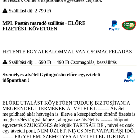
felvesszük Önnel a kapcsolatot egyeztetés céljából.
Szállítási díj: 2 790
Ft
MPL Postán maradó szállítás - ELŐRE
FIZETÉST KÖVETŐEN
HETENTE EGY ALKALOMMAL VAN CSOMAGFELADÁS !
Szállítási díj: 1 690
Ft
+ 490
Ft
Csomagolás, beszállítás
Személyes átvétel Gyöngyösön előre egyeztetett
időpontban !
ELŐRE UTALÁST KÖVETŐEN TUDJUK BIZTOSÍTANI A
MEGRENDELT TERMÉKEK ÁTVÉTELÉT. ------- Átvétel
megoldható akár hétvégén is, illetve a készpénzben történő fizetés is
megbeszélés tárgyát képezi, ahogyan az átvétel is. ------- Időpont
egyeztetés SZÜKSÉGES és kérjük TARTSÁK BE , mivel ez csak
egy átvételi pont, NEM ÜZLET, NINCS NYITVATARTÁSI IDŐ.
------- FIGYELEM! SZEMÉLYES ÁTVÉTELLEL TÖRTÉNT