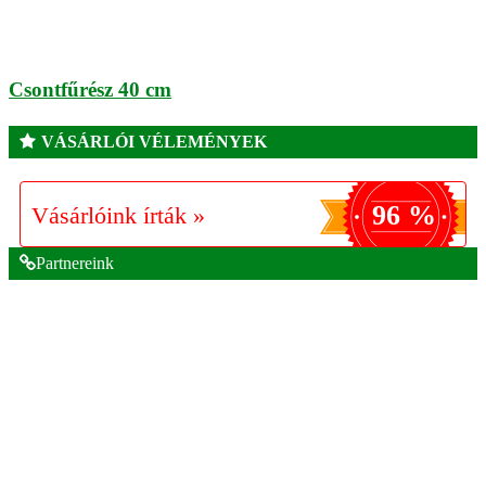
Csontfűrész 40 cm
VÁSÁRLÓI VÉLEMÉNYEK
96 %
Vásárlóink írták »
Partnereink