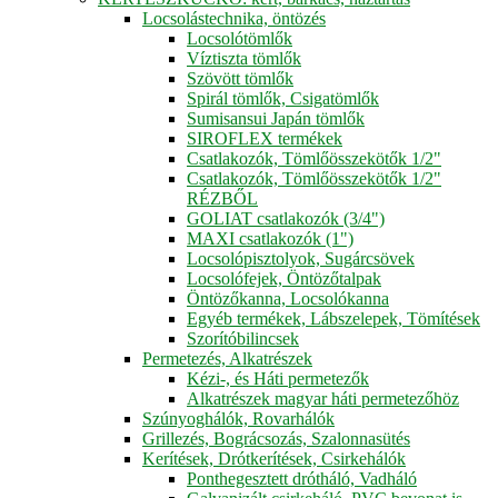
Locsolástechnika, öntözés
Locsolótömlők
Víztiszta tömlők
Szövött tömlők
Spirál tömlők, Csigatömlők
Sumisansui Japán tömlők
SIROFLEX termékek
Csatlakozók, Tömlőösszekötők 1/2"
Csatlakozók, Tömlőösszekötők 1/2"
RÉZBŐL
GOLIAT csatlakozók (3/4")
MAXI csatlakozók (1")
Locsolópisztolyok, Sugárcsövek
Locsolófejek, Öntözőtalpak
Öntözőkanna, Locsolókanna
Egyéb termékek, Lábszelepek, Tömítések
Szorítóbilincsek
Permetezés, Alkatrészek
Kézi-, és Háti permetezők
Alkatrészek magyar háti permetezőhöz
Szúnyoghálók, Rovarhálók
Grillezés, Bográcsozás, Szalonnasütés
Kerítések, Drótkerítések, Csirkehálók
Ponthegesztett drótháló, Vadháló