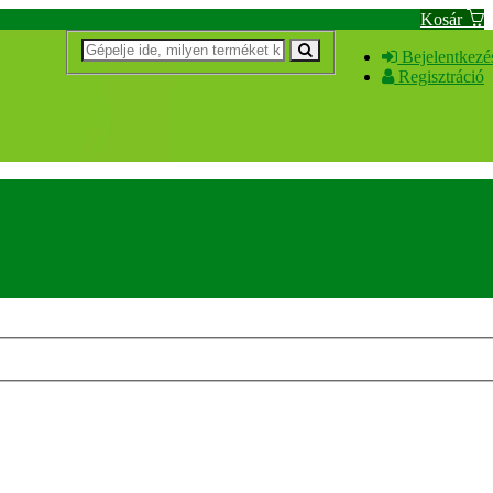
Kosár
Bejelentkezé
Regisztráció