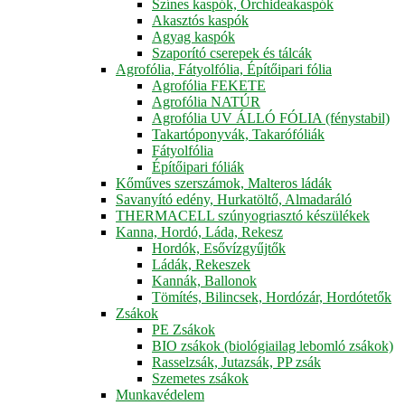
Színes kaspók, Orchideakaspók
Akasztós kaspók
Agyag kaspók
Szaporító cserepek és tálcák
Agrofólia, Fátyolfólia, Építőipari fólia
Agrofólia FEKETE
Agrofólia NATÚR
Agrofólia UV ÁLLÓ FÓLIA (fénystabil)
Takartóponyvák, Takarófóliák
Fátyolfólia
Építőipari fóliák
Kőműves szerszámok, Malteros ládák
Savanyító edény, Hurkatöltő, Almadaráló
THERMACELL szúnyogriasztó készülékek
Kanna, Hordó, Láda, Rekesz
Hordók, Esővízgyűjtők
Ládák, Rekeszek
Kannák, Ballonok
Tömítés, Bilincsek, Hordózár, Hordótetők
Zsákok
PE Zsákok
BIO zsákok (biológiailag lebomló zsákok)
Rasselzsák, Jutazsák, PP zsák
Szemetes zsákok
Munkavédelem