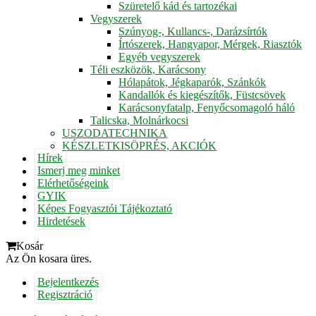
Szüretelő kád és tartozékai
Vegyszerek
Szúnyog-, Kullancs-, Darázsírtók
Írtószerek, Hangyapor, Mérgek, Riasztók
Egyéb vegyszerek
Téli eszközök, Karácsony
Hólapátok, Jégkaparók, Szánkók
Kandallók és kiegészítők, Füstcsövek
Karácsonyfatalp, Fenyőcsomagoló háló
Talicska, Molnárkocsi
USZODATECHNIKA
KÉSZLETKISÖPRÉS, AKCIÓK
Hírek
Ismerj meg minket
Elérhetőségeink
GYIK
Képes Fogyasztói Tájékoztató
Hirdetések
Kosár
Az Ön kosara üres.
Bejelentkezés
Regisztráció