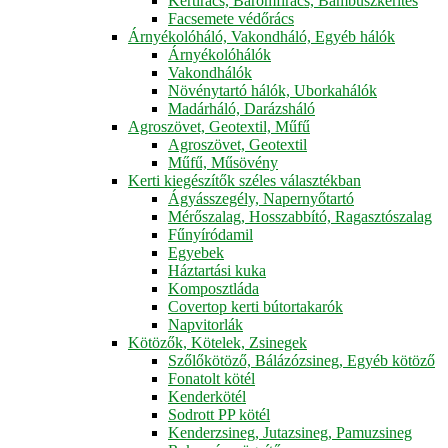
Kertirács, Baromfirács, Bambuszkerítés
Facsemete védőrács
Árnyékolóháló, Vakondháló, Egyéb hálók
Árnyékolóhálók
Vakondhálók
Növénytartó hálók, Uborkahálók
Madárháló, Darázsháló
Agroszövet, Geotextil, Műfű
Agroszövet, Geotextil
Műfű, Műsövény
Kerti kiegészítők széles választékban
Ágyásszegély, Napernyőtartó
Mérőszalag, Hosszabbító, Ragasztószalag
Fűnyíródamil
Egyebek
Háztartási kuka
Komposztláda
Covertop kerti bútortakarók
Napvitorlák
Kötözők, Kötelek, Zsinegek
Szőlőkötöző, Bálázózsineg, Egyéb kötöző
Fonatolt kötél
Kenderkötél
Sodrott PP kötél
Kenderzsineg, Jutazsineg, Pamuzsineg