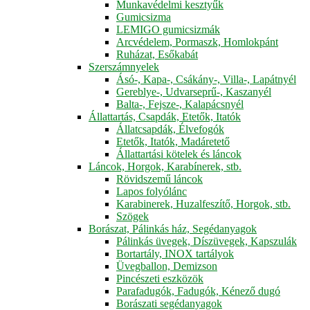
Munkavédelmi kesztyűk
Gumicsizma
LEMIGO gumicsizmák
Arcvédelem, Pormaszk, Homlokpánt
Ruházat, Esőkabát
Szerszámnyelek
Ásó-, Kapa-, Csákány-, Villa-, Lapátnyél
Gereblye-, Udvarseprű-, Kaszanyél
Balta-, Fejsze-, Kalapácsnyél
Állattartás, Csapdák, Etetők, Itatók
Állatcsapdák, Élvefogók
Etetők, Itatók, Madáretető
Állattartási kötelek és láncok
Láncok, Horgok, Karabínerek, stb.
Rövidszemű láncok
Lapos folyólánc
Karabinerek, Huzalfeszítő, Horgok, stb.
Szögek
Borászat, Pálinkás ház, Segédanyagok
Pálinkás üvegek, Díszüvegek, Kapszulák
Bortartály, INOX tartályok
Üvegballon, Demizson
Pincészeti eszközök
Parafadugók, Fadugók, Kénező dugó
Borászati segédanyagok