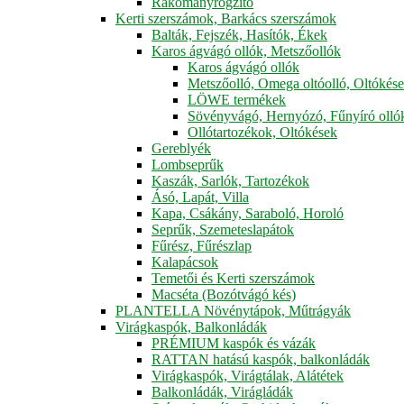
Rakományrögzítő
Kerti szerszámok, Barkács szerszámok
Balták, Fejszék, Hasítók, Ékek
Karos ágvágó ollók, Metszőollók
Karos ágvágó ollók
Metszőolló, Omega oltóolló, Oltókés
LÖWE termékek
Sövényvágó, Hernyózó, Fűnyíró olló
Ollótartozékok, Oltókések
Gereblyék
Lombseprűk
Kaszák, Sarlók, Tartozékok
Ásó, Lapát, Villa
Kapa, Csákány, Saraboló, Horoló
Seprűk, Szemeteslapátok
Fűrész, Fűrészlap
Kalapácsok
Temetői és Kerti szerszámok
Macséta (Bozótvágó kés)
PLANTELLA Növénytápok, Műtrágyák
Virágkaspók, Balkonládák
PRÉMIUM kaspók és vázák
RATTAN hatású kaspók, balkonládák
Virágkaspók, Virágtálak, Alátétek
Balkonládák, Virágládák