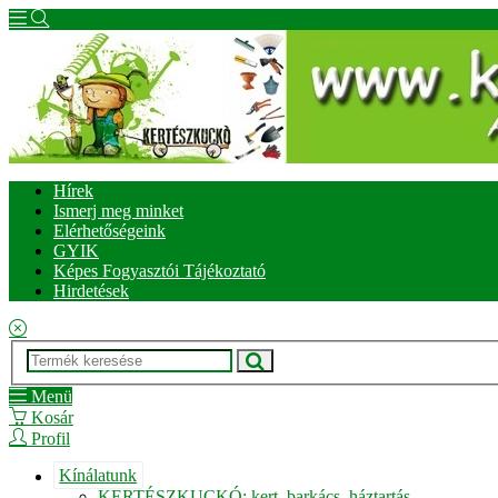
Hírek
Ismerj meg minket
Elérhetőségeink
GYIK
Képes Fogyasztói Tájékoztató
Hirdetések
Menü
Kosár
Profil
Kínálatunk
KERTÉSZKUCKÓ: kert, barkács, háztartás