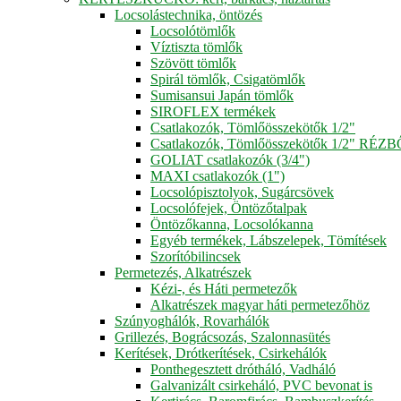
Locsolástechnika, öntözés
Locsolótömlők
Víztiszta tömlők
Szövött tömlők
Spirál tömlők, Csigatömlők
Sumisansui Japán tömlők
SIROFLEX termékek
Csatlakozók, Tömlőösszekötők 1/2"
Csatlakozók, Tömlőösszekötők 1/2" RÉZ
GOLIAT csatlakozók (3/4")
MAXI csatlakozók (1")
Locsolópisztolyok, Sugárcsövek
Locsolófejek, Öntözőtalpak
Öntözőkanna, Locsolókanna
Egyéb termékek, Lábszelepek, Tömítések
Szorítóbilincsek
Permetezés, Alkatrészek
Kézi-, és Háti permetezők
Alkatrészek magyar háti permetezőhöz
Szúnyoghálók, Rovarhálók
Grillezés, Bográcsozás, Szalonnasütés
Kerítések, Drótkerítések, Csirkehálók
Ponthegesztett drótháló, Vadháló
Galvanizált csirkeháló, PVC bevonat is