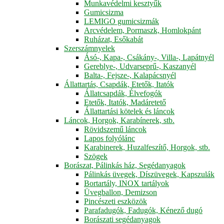
Munkavédelmi kesztyűk
Gumicsizma
LEMIGO gumicsizmák
Arcvédelem, Pormaszk, Homlokpánt
Ruházat, Esőkabát
Szerszámnyelek
Ásó-, Kapa-, Csákány-, Villa-, Lapátnyél
Gereblye-, Udvarseprű-, Kaszanyél
Balta-, Fejsze-, Kalapácsnyél
Állattartás, Csapdák, Etetők, Itatók
Állatcsapdák, Élvefogók
Etetők, Itatók, Madáretető
Állattartási kötelek és láncok
Láncok, Horgok, Karabínerek, stb.
Rövidszemű láncok
Lapos folyólánc
Karabinerek, Huzalfeszítő, Horgok, stb.
Szögek
Borászat, Pálinkás ház, Segédanyagok
Pálinkás üvegek, Díszüvegek, Kapszulák
Bortartály, INOX tartályok
Üvegballon, Demizson
Pincészeti eszközök
Parafadugók, Fadugók, Kénező dugó
Borászati segédanyagok