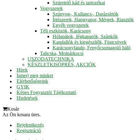
Szüretelő kád és tartozékai
Vegyszerek
Szúnyog-, Kullancs-, Darázsírtók
Írtószerek, Hangyapor, Mérgek, Riasztók
Egyéb vegyszerek
Téli eszközök, Karácsony
Hólapátok, Jégkaparók, Szánkók
Kandallók és kiegészítők, Füstcsövek
Karácsonyfatalp, Fenyőcsomagoló háló
Talicska, Molnárkocsi
USZODATECHNIKA
KÉSZLETKISÖPRÉS, AKCIÓK
Hírek
Ismerj meg minket
Elérhetőségeink
GYIK
Képes Fogyasztói Tájékoztató
Hirdetések
Kosár
Az Ön kosara üres.
Bejelentkezés
Regisztráció