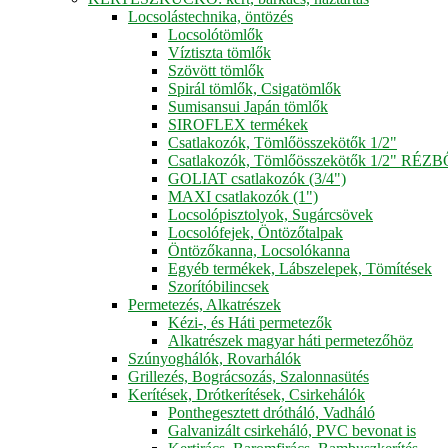
Locsolástechnika, öntözés
Locsolótömlők
Víztiszta tömlők
Szövött tömlők
Spirál tömlők, Csigatömlők
Sumisansui Japán tömlők
SIROFLEX termékek
Csatlakozók, Tömlőösszekötők 1/2"
Csatlakozók, Tömlőösszekötők 1/2" RÉZ
GOLIAT csatlakozók (3/4")
MAXI csatlakozók (1")
Locsolópisztolyok, Sugárcsövek
Locsolófejek, Öntözőtalpak
Öntözőkanna, Locsolókanna
Egyéb termékek, Lábszelepek, Tömítések
Szorítóbilincsek
Permetezés, Alkatrészek
Kézi-, és Háti permetezők
Alkatrészek magyar háti permetezőhöz
Szúnyoghálók, Rovarhálók
Grillezés, Bográcsozás, Szalonnasütés
Kerítések, Drótkerítések, Csirkehálók
Ponthegesztett drótháló, Vadháló
Galvanizált csirkeháló, PVC bevonat is