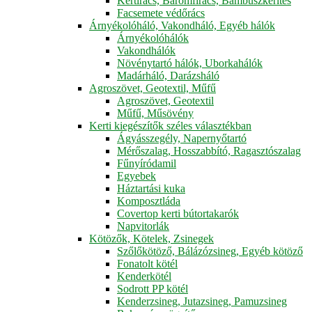
Kertirács, Baromfirács, Bambuszkerítés
Facsemete védőrács
Árnyékolóháló, Vakondháló, Egyéb hálók
Árnyékolóhálók
Vakondhálók
Növénytartó hálók, Uborkahálók
Madárháló, Darázsháló
Agroszövet, Geotextil, Műfű
Agroszövet, Geotextil
Műfű, Műsövény
Kerti kiegészítők széles választékban
Ágyásszegély, Napernyőtartó
Mérőszalag, Hosszabbító, Ragasztószalag
Fűnyíródamil
Egyebek
Háztartási kuka
Komposztláda
Covertop kerti bútortakarók
Napvitorlák
Kötözők, Kötelek, Zsinegek
Szőlőkötöző, Bálázózsineg, Egyéb kötöző
Fonatolt kötél
Kenderkötél
Sodrott PP kötél
Kenderzsineg, Jutazsineg, Pamuzsineg