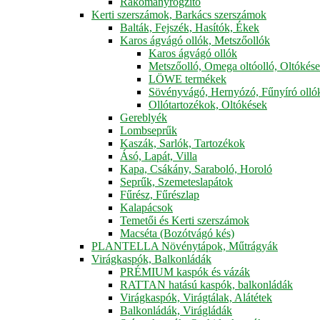
Rakományrögzítő
Kerti szerszámok, Barkács szerszámok
Balták, Fejszék, Hasítók, Ékek
Karos ágvágó ollók, Metszőollók
Karos ágvágó ollók
Metszőolló, Omega oltóolló, Oltókés
LÖWE termékek
Sövényvágó, Hernyózó, Fűnyíró olló
Ollótartozékok, Oltókések
Gereblyék
Lombseprűk
Kaszák, Sarlók, Tartozékok
Ásó, Lapát, Villa
Kapa, Csákány, Saraboló, Horoló
Seprűk, Szemeteslapátok
Fűrész, Fűrészlap
Kalapácsok
Temetői és Kerti szerszámok
Macséta (Bozótvágó kés)
PLANTELLA Növénytápok, Műtrágyák
Virágkaspók, Balkonládák
PRÉMIUM kaspók és vázák
RATTAN hatású kaspók, balkonládák
Virágkaspók, Virágtálak, Alátétek
Balkonládák, Virágládák