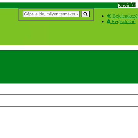
Kosár
Bejelentkezé
Regisztráció