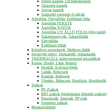
Színes kaspók, Orchideakaspók
Akasztós kaspók
Agyag kaspók
Szaporító cserepek és tálcák
Agrofólia, Fátyolfólia, Építőipari fólia
Agrofólia FEKETE
Agrofólia NATÚR
Agrofólia UV ÁLLÓ FÓLIA (fénystabil)
Takartóponyvák, Takarófóliák
Fátyolfólia
Építőipari fóliák
Kőműves szerszámok, Malteros ládák
Savanyító edény, Hurkatöltő, Almadaráló
THERMACELL szúnyogriasztó készülékek
Kanna, Hordó, Láda, Rekesz
Hordók, Esővízgyűjtők
Ládák, Rekeszek
Kannák, Ballonok
Tömítés, Bilincsek, Hordózár, Hordótetők
Zsákok
PE Zsákok
BIO zsákok (biológiailag lebomló zsákok)
Rasselzsák, Jutazsák, PP zsák
Szemetes zsákok
Munkavédelem