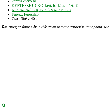
kerteszkucko.hu
KERTÉSZKUCKÓ: kert, barkács, háztartás
Kerti szerszámok, Barkács szerszámok
Fűrész, Fűrészlap
Csontfűrész 40 cm
Jelenleg az áruház átalakítás miatt nem tud rendeléseket fogadni. M