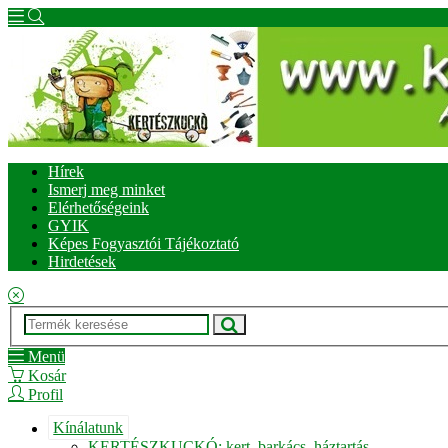
Hírek
Ismerj meg minket
Elérhetőségeink
GYIK
Képes Fogyasztói Tájékoztató
Hirdetések
Menü
Kosár
Profil
Kínálatunk
KERTÉSZKUCKÓ: kert, barkács, háztartás