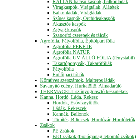
RATTAN hatású kaspók, balkonládák
Virágkaspók, Virágtálak, Alátétek
Balkonládák, Virágládák
Színes kaspók, Orchideakaspók
Akasztós kaspók
Agyag kaspók
Szaporító cserepek és tálcák
Agrofólia, Fátyolfólia, Építőipari fólia
Agrofólia FEKETE
Agrofólia NATÚR
Agrofólia UV ÁLLÓ FÓLIA (fénystabil)
Takartóponyvák, Takarófóliák
Fátyolfólia
Építőipari fóliák
Kőműves szerszámok, Malteros ládák
Savanyító edény, Hurkatöltő, Almadaráló
THERMACELL szúnyogriasztó készülékek
Kanna, Hordó, Láda, Rekesz
Hordók, Esővízgyűjtők
Ládák, Rekeszek
Kannák, Ballonok
Tömítés, Bilincsek, Hordózár, Hordótetők
Zsákok
PE Zsákok
BIO zsákok (biológiailag lebomló zsákok)