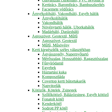
Galvanizált csirkeháló, PVC bevonat is
Kertirács, Baromfirács, Bambuszkerítés
Facsemete védőrács
Árnyékolóháló, Vakondháló, Egyéb hálók
Árnyékolóhálók
Vakondhálók
Növénytartó hálók, Uborkahálók
Madárháló, Darázsháló
Agroszövet, Geotextil, Műfű
Agroszövet, Geotextil
Műfű, Műsövény
Kerti kiegészítők széles választékban
Ágyásszegély, Napernyőtartó
Mérőszalag, Hosszabbító, Ragasztószalag
Fűnyíródamil
Egyebek
Háztartási kuka
Komposztláda
Covertop kerti bútortakarók
Napvitorlák
Kötözők, Kötelek, Zsinegek
Szőlőkötöző, Bálázózsineg, Egyéb kötöző
Fonatolt kötél
Kenderkötél
Sodrott PP kötél