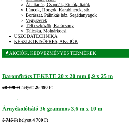
Állattartás, Csapdák, Etetők, Itatók
Láncok, Horgok, Karabínerek, stb.
Borászat, Pálinkás ház, Segédanyagok
Vegyszerek
Téli eszközök, Karácsony
Talicska, Molnárkocsi
USZODATECHNIKA
KÉSZLETKISÖPRÉS, AKCIÓK
AKCIÓK, KEDVEZMÉNYES TERMÉKEK
Baromfirács FEKETE 20 x 20 mm 0,9 x 25 m
28 490
Ft
helyett
26 490
Ft
Árnyékolóháló 36 grammos 3,6 m x 10 m
5 715
Ft
helyett
4 700
Ft