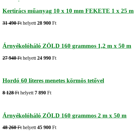
Kertirács műanyag 10 x 10 mm FEKETE 1 x 25 m
31 490
Ft
helyett
28 900
Ft
Árnyékolóháló ZÖLD 160 grammos 1,2 m x 50 m
27 940
Ft
helyett
24 990
Ft
Hordó 60 literes menetes körmös tetővel
8 128
Ft
helyett
7 890
Ft
Árnyékolóháló ZÖLD 160 grammos 2 m x 50 m
48 260
Ft
helyett
45 900
Ft