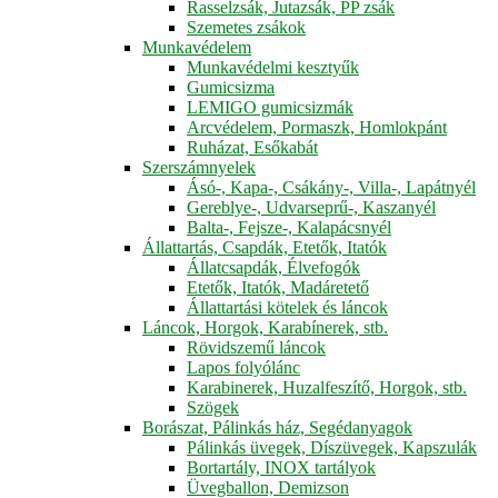
Rasselzsák, Jutazsák, PP zsák
Szemetes zsákok
Munkavédelem
Munkavédelmi kesztyűk
Gumicsizma
LEMIGO gumicsizmák
Arcvédelem, Pormaszk, Homlokpánt
Ruházat, Esőkabát
Szerszámnyelek
Ásó-, Kapa-, Csákány-, Villa-, Lapátnyél
Gereblye-, Udvarseprű-, Kaszanyél
Balta-, Fejsze-, Kalapácsnyél
Állattartás, Csapdák, Etetők, Itatók
Állatcsapdák, Élvefogók
Etetők, Itatók, Madáretető
Állattartási kötelek és láncok
Láncok, Horgok, Karabínerek, stb.
Rövidszemű láncok
Lapos folyólánc
Karabinerek, Huzalfeszítő, Horgok, stb.
Szögek
Borászat, Pálinkás ház, Segédanyagok
Pálinkás üvegek, Díszüvegek, Kapszulák
Bortartály, INOX tartályok
Üvegballon, Demizson