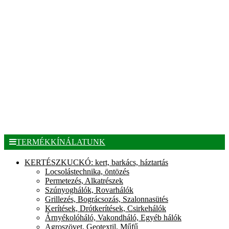
TERMÉKKÍNÁLATUNK
KERTÉSZKUCKÓ: kert, barkács, háztartás
Locsolástechnika, öntözés
Permetezés, Alkatrészek
Szúnyoghálók, Rovarhálók
Grillezés, Bográcsozás, Szalonnasütés
Kerítések, Drótkerítések, Csirkehálók
Árnyékolóháló, Vakondháló, Egyéb hálók
Agroszövet, Geotextil, Műfű