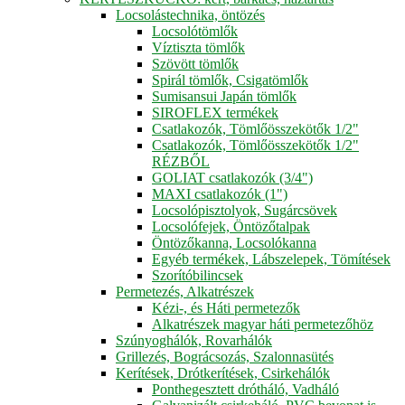
Locsolástechnika, öntözés
Locsolótömlők
Víztiszta tömlők
Szövött tömlők
Spirál tömlők, Csigatömlők
Sumisansui Japán tömlők
SIROFLEX termékek
Csatlakozók, Tömlőösszekötők 1/2"
Csatlakozók, Tömlőösszekötők 1/2"
RÉZBŐL
GOLIAT csatlakozók (3/4")
MAXI csatlakozók (1")
Locsolópisztolyok, Sugárcsövek
Locsolófejek, Öntözőtalpak
Öntözőkanna, Locsolókanna
Egyéb termékek, Lábszelepek, Tömítések
Szorítóbilincsek
Permetezés, Alkatrészek
Kézi-, és Háti permetezők
Alkatrészek magyar háti permetezőhöz
Szúnyoghálók, Rovarhálók
Grillezés, Bográcsozás, Szalonnasütés
Kerítések, Drótkerítések, Csirkehálók
Ponthegesztett drótháló, Vadháló