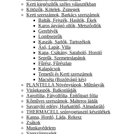
Kerti kiegészítők széles választékban
Kötözők, Kötelek, Zsinegek
Kerti szerszámok, Barkács szerszámok
Balták, Fejszék, Hasítók, Ékek
Karos ágvágó ollók, Metszőollók
Gereblyék
Lombseprűk
Kaszák, Sarlók, Tartozékok
Ásó, Lapát, Villa
Kapa, Csákány, Saraboló, Horoló
Seprűk, Szemeteslapátok
Fűrész, Fűrészlap
Kalapácsok
Temetői és Kerti szerszámok
Macséta (Bozótvágó kés)
PLANTELLA Növénytápok, Műtrágyák
Virágkaspók, Balkonládák
Agrofólia, Fátyolfólia, Építőipari fólia
Kőműves szerszámok, Malteros ládák
Savanyító edény, Hurkatöltő, Almadaráló
THERMACELL szúnyogriasztó készülékek
Kanna, Hordó, Láda, Rekesz
Zsákok
Munkavédelem
Szerszámnyelek