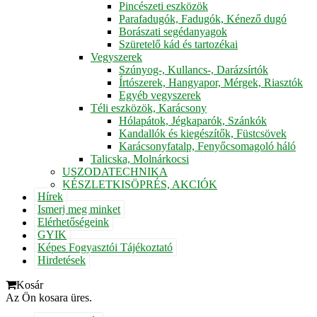
Pincészeti eszközök
Parafadugók, Fadugók, Kénező dugó
Borászati segédanyagok
Szüretelő kád és tartozékai
Vegyszerek
Szúnyog-, Kullancs-, Darázsírtók
Írtószerek, Hangyapor, Mérgek, Riasztók
Egyéb vegyszerek
Téli eszközök, Karácsony
Hólapátok, Jégkaparók, Szánkók
Kandallók és kiegészítők, Füstcsövek
Karácsonyfatalp, Fenyőcsomagoló háló
Talicska, Molnárkocsi
USZODATECHNIKA
KÉSZLETKISÖPRÉS, AKCIÓK
Hírek
Ismerj meg minket
Elérhetőségeink
GYIK
Képes Fogyasztói Tájékoztató
Hirdetések
Kosár
Az Ön kosara üres.