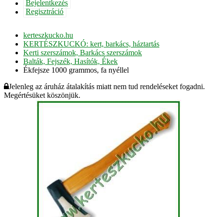
Bejelentkezés
Regisztráció
kerteszkucko.hu
KERTÉSZKUCKÓ: kert, barkács, háztartás
Kerti szerszámok, Barkács szerszámok
Balták, Fejszék, Hasítók, Ékek
Ékfejsze 1000 grammos, fa nyéllel
Jelenleg az áruház átalakítás miatt nem tud rendeléseket fogadni.
Megértésüket köszönjük.