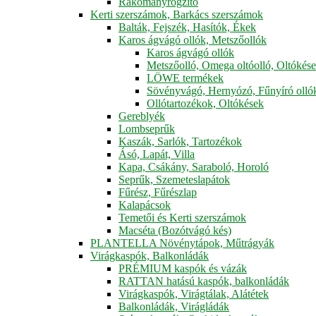
Rakományrögzítő
Kerti szerszámok, Barkács szerszámok
Balták, Fejszék, Hasítók, Ékek
Karos ágvágó ollók, Metszőollók
Karos ágvágó ollók
Metszőolló, Omega oltóolló, Oltókés
LÖWE termékek
Sövényvágó, Hernyózó, Fűnyíró olló
Ollótartozékok, Oltókések
Gereblyék
Lombseprűk
Kaszák, Sarlók, Tartozékok
Ásó, Lapát, Villa
Kapa, Csákány, Saraboló, Horoló
Seprűk, Szemeteslapátok
Fűrész, Fűrészlap
Kalapácsok
Temetői és Kerti szerszámok
Macséta (Bozótvágó kés)
PLANTELLA Növénytápok, Műtrágyák
Virágkaspók, Balkonládák
PRÉMIUM kaspók és vázák
RATTAN hatású kaspók, balkonládák
Virágkaspók, Virágtálak, Alátétek
Balkonládák, Virágládák