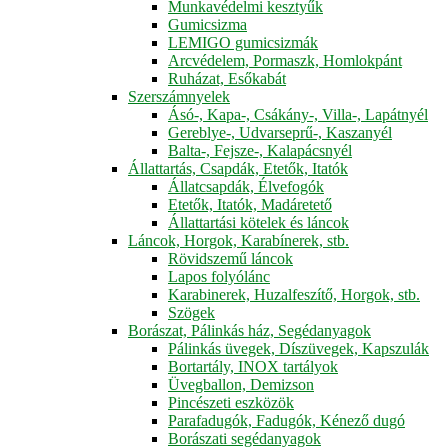
Munkavédelmi kesztyűk
Gumicsizma
LEMIGO gumicsizmák
Arcvédelem, Pormaszk, Homlokpánt
Ruházat, Esőkabát
Szerszámnyelek
Ásó-, Kapa-, Csákány-, Villa-, Lapátnyél
Gereblye-, Udvarseprű-, Kaszanyél
Balta-, Fejsze-, Kalapácsnyél
Állattartás, Csapdák, Etetők, Itatók
Állatcsapdák, Élvefogók
Etetők, Itatók, Madáretető
Állattartási kötelek és láncok
Láncok, Horgok, Karabínerek, stb.
Rövidszemű láncok
Lapos folyólánc
Karabinerek, Huzalfeszítő, Horgok, stb.
Szögek
Borászat, Pálinkás ház, Segédanyagok
Pálinkás üvegek, Díszüvegek, Kapszulák
Bortartály, INOX tartályok
Üvegballon, Demizson
Pincészeti eszközök
Parafadugók, Fadugók, Kénező dugó
Borászati segédanyagok