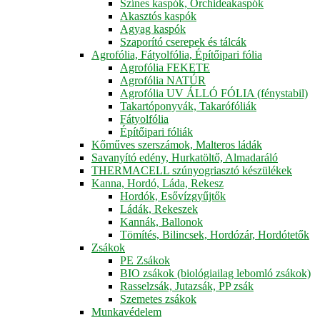
Színes kaspók, Orchideakaspók
Akasztós kaspók
Agyag kaspók
Szaporító cserepek és tálcák
Agrofólia, Fátyolfólia, Építőipari fólia
Agrofólia FEKETE
Agrofólia NATÚR
Agrofólia UV ÁLLÓ FÓLIA (fénystabil)
Takartóponyvák, Takarófóliák
Fátyolfólia
Építőipari fóliák
Kőműves szerszámok, Malteros ládák
Savanyító edény, Hurkatöltő, Almadaráló
THERMACELL szúnyogriasztó készülékek
Kanna, Hordó, Láda, Rekesz
Hordók, Esővízgyűjtők
Ládák, Rekeszek
Kannák, Ballonok
Tömítés, Bilincsek, Hordózár, Hordótetők
Zsákok
PE Zsákok
BIO zsákok (biológiailag lebomló zsákok)
Rasselzsák, Jutazsák, PP zsák
Szemetes zsákok
Munkavédelem