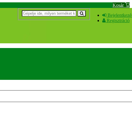
Kosár
Bejelentkezé
Regisztráció