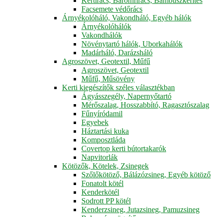
Kertirács, Baromfirács, Bambuszkerítés
Facsemete védőrács
Árnyékolóháló, Vakondháló, Egyéb hálók
Árnyékolóhálók
Vakondhálók
Növénytartó hálók, Uborkahálók
Madárháló, Darázsháló
Agroszövet, Geotextil, Műfű
Agroszövet, Geotextil
Műfű, Műsövény
Kerti kiegészítők széles választékban
Ágyásszegély, Napernyőtartó
Mérőszalag, Hosszabbító, Ragasztószalag
Fűnyíródamil
Egyebek
Háztartási kuka
Komposztláda
Covertop kerti bútortakarók
Napvitorlák
Kötözők, Kötelek, Zsinegek
Szőlőkötöző, Bálázózsineg, Egyéb kötöző
Fonatolt kötél
Kenderkötél
Sodrott PP kötél
Kenderzsineg, Jutazsineg, Pamuzsineg