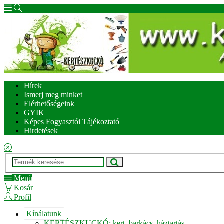
Hírek
Ismerj meg minket
Elérhetőségeink
GYIK
Képes Fogyasztói Tájékoztató
Hirdetések
Menü
Kosár
Profil
Kínálatunk
KERTÉSZKUCKÓ: kert, barkács, háztartás