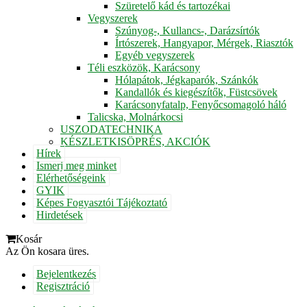
Szüretelő kád és tartozékai
Vegyszerek
Szúnyog-, Kullancs-, Darázsírtók
Írtószerek, Hangyapor, Mérgek, Riasztók
Egyéb vegyszerek
Téli eszközök, Karácsony
Hólapátok, Jégkaparók, Szánkók
Kandallók és kiegészítők, Füstcsövek
Karácsonyfatalp, Fenyőcsomagoló háló
Talicska, Molnárkocsi
USZODATECHNIKA
KÉSZLETKISÖPRÉS, AKCIÓK
Hírek
Ismerj meg minket
Elérhetőségeink
GYIK
Képes Fogyasztói Tájékoztató
Hirdetések
Kosár
Az Ön kosara üres.
Bejelentkezés
Regisztráció