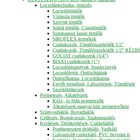
Locsolástechnika, öntözés
Locsolótömlők
Víztiszta tömlők
Szövött tömlők
Spirál tömlők, Csigatömlők
Sumisansui Japán tömlők
SIROFLEX termékek
Csatlakozók, Tömlőösszekötők 1/2"
Csatlakozók, Tömlőösszekötők 1/2" RÉZ
GOLIAT csatlakozók (3/4")
MAXI csatlakozók (1")
Locsolópisztolyok, Sugárcsövek
Locsolófejek, Öntözőtalpak
Öntözőkanna, Locsolókanna
Egyéb termékek, Lábszelepek, Tömítések
Szorítóbilincsek
Permetezés, Alkatrészek
Kézi-, és Háti permetezők
Alkatrészek magyar háti permetezőhöz
Szúnyoghálók, Rovarhálók
Grillezés, Bográcsozás, Szalonnasütés
Kerítések, Drótkerítések, Csirkehálók
Ponthegesztett drótháló, Vadháló
Galvanizált csirkeháló, PVC bevonat is