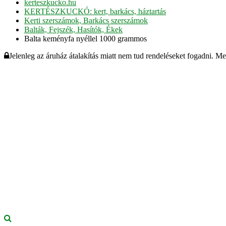
kerteszkucko.hu
KERTÉSZKUCKÓ: kert, barkács, háztartás
Kerti szerszámok, Barkács szerszámok
Balták, Fejszék, Hasítók, Ékek
Balta keményfa nyéllel 1000 grammos
Jelenleg az áruház átalakítás miatt nem tud rendeléseket fogadni. M