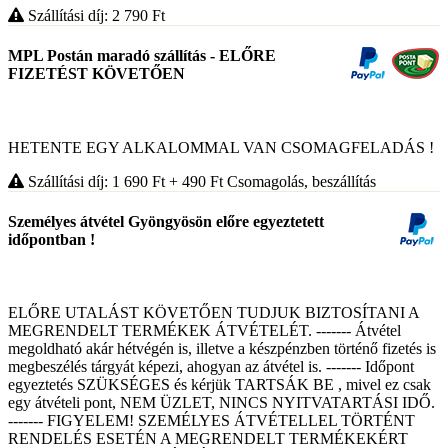
Szállítási díj: 2 790
Ft
MPL Postán maradó szállítás - ELŐRE
FIZETÉST KÖVETŐEN
HETENTE EGY ALKALOMMAL VAN CSOMAGFELADÁS !
Szállítási díj: 1 690
Ft
+ 490
Ft
Csomagolás, beszállítás
Személyes átvétel Gyöngyösön előre egyeztetett
időpontban !
ELŐRE UTALÁST KÖVETŐEN TUDJUK BIZTOSÍTANI A
MEGRENDELT TERMÉKEK ÁTVÉTELÉT. ------- Átvétel
megoldható akár hétvégén is, illetve a készpénzben történő fizetés is
megbeszélés tárgyát képezi, ahogyan az átvétel is. ------- Időpont
egyeztetés SZÜKSÉGES és kérjük TARTSÁK BE , mivel ez csak
egy átvételi pont, NEM ÜZLET, NINCS NYITVATARTÁSI IDŐ.
------- FIGYELEM! SZEMÉLYES ÁTVÉTELLEL TÖRTÉNT
RENDELÉS ESETÉN A MEGRENDELT TERMÉKEKÉRT