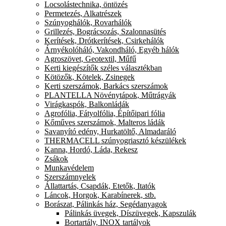
Locsolástechnika, öntözés
Permetezés, Alkatrészek
Szúnyoghálók, Rovarhálók
Grillezés, Bográcsozás, Szalonnasütés
Kerítések, Drótkerítések, Csirkehálók
Árnyékolóháló, Vakondháló, Egyéb hálók
Agroszövet, Geotextil, Műfű
Kerti kiegészítők széles választékban
Kötözők, Kötelek, Zsinegek
Kerti szerszámok, Barkács szerszámok
PLANTELLA Növénytápok, Műtrágyák
Virágkaspók, Balkonládák
Agrofólia, Fátyolfólia, Építőipari fólia
Kőműves szerszámok, Malteros ládák
Savanyító edény, Hurkatöltő, Almadaráló
THERMACELL szúnyogriasztó készülékek
Kanna, Hordó, Láda, Rekesz
Zsákok
Munkavédelem
Szerszámnyelek
Állattartás, Csapdák, Etetők, Itatók
Láncok, Horgok, Karabínerek, stb.
Borászat, Pálinkás ház, Segédanyagok
Pálinkás üvegek, Díszüvegek, Kapszulák
Bortartály, INOX tartályok