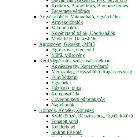
Galvanizált csirkeháló, PVC bevonat is
Kertirács, Baromfirács, Bambuszkerítés
Facsemete védőrács
Árnyékolóháló, Vakondháló, Egyéb hálók
Árnyékolóhálók
Vakondhálók
Növénytartó hálók, Uborkahálók
Madárháló, Darázsháló
Agroszövet, Geotextil, Műfű
Agroszövet, Geotextil
Műfű, Műsövény
Kerti kiegészítők széles választékban
Ágyásszegély, Napernyőtartó
Mérőszalag, Hosszabbító, Ragasztószalag
Fűnyíródamil
Egyebek
Háztartási kuka
Komposztláda
Covertop kerti bútortakarók
Napvitorlák
Kötözők, Kötelek, Zsinegek
Szőlőkötöző, Bálázózsineg, Egyéb kötöző
Fonatolt kötél
Kenderkötél
Sodrott PP kötél