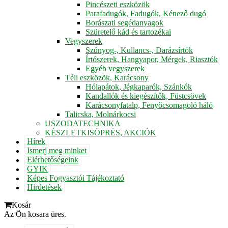
Pincészeti eszközök
Parafadugók, Fadugók, Kénező dugó
Borászati segédanyagok
Szüretelő kád és tartozékai
Vegyszerek
Szúnyog-, Kullancs-, Darázsírtók
Írtószerek, Hangyapor, Mérgek, Riasztók
Egyéb vegyszerek
Téli eszközök, Karácsony
Hólapátok, Jégkaparók, Szánkók
Kandallók és kiegészítők, Füstcsövek
Karácsonyfatalp, Fenyőcsomagoló háló
Talicska, Molnárkocsi
USZODATECHNIKA
KÉSZLETKISÖPRÉS, AKCIÓK
Hírek
Ismerj meg minket
Elérhetőségeink
GYIK
Képes Fogyasztói Tájékoztató
Hirdetések
Kosár
Az Ön kosara üres.