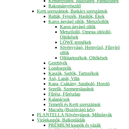
Kenderzsineg, Jutazsineg, Pamuzsineg
Rakományrögzítő
Kerti szerszámok, Barkács szerszámok
Balták, Fejszék, Hasítók, Ékek
Karos ágvágó ollók, Metszőollók
Karos ágvágó ollók
Metszőolló, Omega oltóolló,
Oltókések
LÖWE termékek
Sövényvágó, Hernyózó, Fűnyíró
ollók
Ollótartozékok, Oltókések
Gereblyék
Lombseprűk
Kaszák, Sarlók, Tartozékok
Ásó, Lapát, Villa
Kapa, Csákány, Saraboló, Horoló
Seprűk, Szemeteslapátok
Fűrész, Fűrészlap
Kalapácsok
Temetői és Kerti szerszámok
Macséta (Bozótvágó kés)
PLANTELLA Növénytápok, Műtrágyák
Virágkaspók, Balkonládák
PRÉMIUM kaspók és vázák