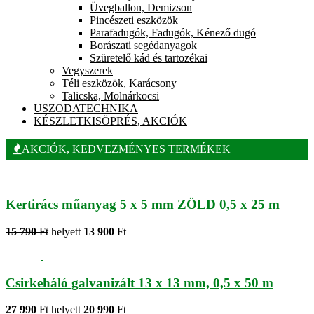
Üvegballon, Demizson
Pincészeti eszközök
Parafadugók, Fadugók, Kénező dugó
Borászati segédanyagok
Szüretelő kád és tartozékai
Vegyszerek
Téli eszközök, Karácsony
Talicska, Molnárkocsi
USZODATECHNIKA
KÉSZLETKISÖPRÉS, AKCIÓK
AKCIÓK, KEDVEZMÉNYES TERMÉKEK
Kertirács műanyag 5 x 5 mm ZÖLD 0,5 x 25 m
15 790
Ft
helyett
13 900
Ft
Csirkeháló galvanizált 13 x 13 mm, 0,5 x 50 m
27 990
Ft
helyett
20 990
Ft