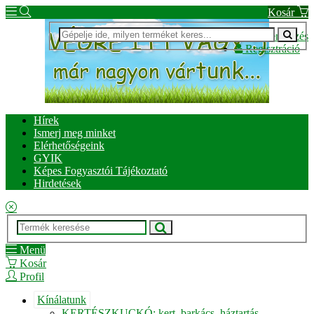
Kosár
Bejelentkezés
Regisztráció
Hírek
Ismerj meg minket
Elérhetőségeink
GYIK
Képes Fogyasztói Tájékoztató
Hirdetések
Menü
Kosár
Profil
Kínálatunk
KERTÉSZKUCKÓ: kert, barkács, háztartás