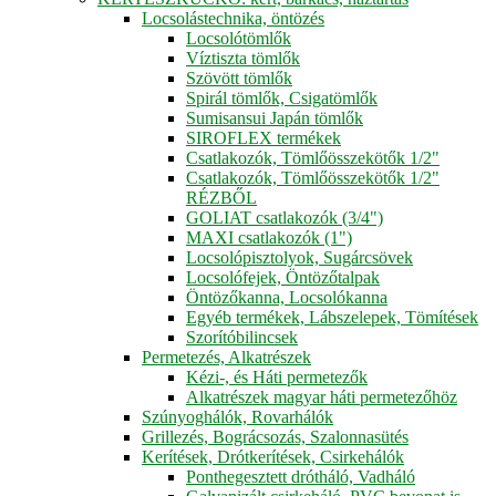
Locsolástechnika, öntözés
Locsolótömlők
Víztiszta tömlők
Szövött tömlők
Spirál tömlők, Csigatömlők
Sumisansui Japán tömlők
SIROFLEX termékek
Csatlakozók, Tömlőösszekötők 1/2"
Csatlakozók, Tömlőösszekötők 1/2"
RÉZBŐL
GOLIAT csatlakozók (3/4")
MAXI csatlakozók (1")
Locsolópisztolyok, Sugárcsövek
Locsolófejek, Öntözőtalpak
Öntözőkanna, Locsolókanna
Egyéb termékek, Lábszelepek, Tömítések
Szorítóbilincsek
Permetezés, Alkatrészek
Kézi-, és Háti permetezők
Alkatrészek magyar háti permetezőhöz
Szúnyoghálók, Rovarhálók
Grillezés, Bográcsozás, Szalonnasütés
Kerítések, Drótkerítések, Csirkehálók
Ponthegesztett drótháló, Vadháló