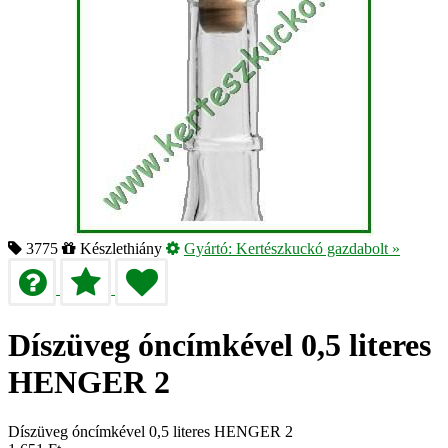
3775
Készlethiány
Gyártó:
Kertészkuckó gazdabolt
»
Díszüveg óncímkével 0,5 literes
HENGER 2
Díszüveg óncímkével 0,5 literes HENGER 2