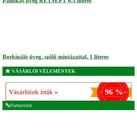
Pálinkás üveg RETSEPT 0,5 literes
Borkínáló üveg, szőlő mintázattal, 1 literes
VÁSÁRLÓI VÉLEMÉNYEK
96 %
Vásárlóink írták »
Partnereink