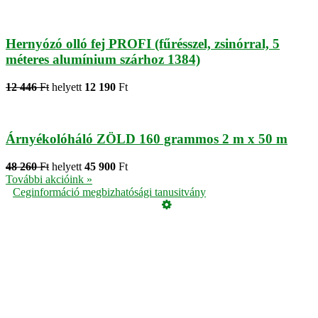
Hernyózó olló fej PROFI (fűrésszel, zsinórral, 5
méteres alumínium szárhoz 1384)
12 446
Ft
helyett
12 190
Ft
Árnyékolóháló ZÖLD 160 grammos 2 m x 50 m
48 260
Ft
helyett
45 900
Ft
További akcióink »
Ceginformáció megbizhatósági tanusitvány
Üzemeltető
Online elállás
Teljes katalógus
Vásárlói értékelések
Adatvédelmi tájékoztató
Garancia
ÁSZF
Cookie, azaz süti tájékoztató