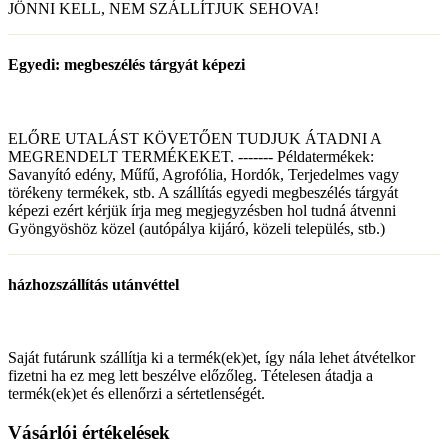
JÖNNI KELL, NEM SZÁLLÍTJUK SEHOVA!
Egyedi: megbeszélés tárgyát képezi
ELŐRE UTALÁST KÖVETŐEN TUDJUK ÁTADNI A
MEGRENDELT TERMÉKEKET. ------- Példatermékek:
Savanyító edény, Műfű, Agrofólia, Hordók, Terjedelmes vagy
törékeny termékek, stb. A szállítás egyedi megbeszélés tárgyát
képezi ezért kérjük írja meg megjegyzésben hol tudná átvenni
Gyöngyöshöz közel (autópálya kijáró, közeli település, stb.)
házhozszállítás utánvéttel
Saját futárunk szállítja ki a termék(ek)et, így nála lehet átvételkor
fizetni ha ez meg lett beszélve előzőleg. Tételesen átadja a
termék(ek)et és ellenőrzi a sértetlenségét.
Vásárlói értékelések