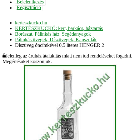
Bejelentkezés
Regisztráció
kerteszkucko.hu
KERTÉSZKUCKÓ: kert, barkács, háztartás
Borászat, Pálinkás ház, Segédanyagok
Pálinkás üvegek, Díszüvegek, Kapszulák
Díszüveg óncímkével 0,5 literes HENGER 2
Jelenleg az áruház átalakítás miatt nem tud rendeléseket fogadni.
Megértésüket köszönjük.