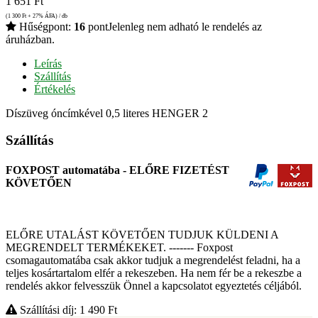
1 651
Ft
(1 300
Ft
+ 27% ÁFA) / db
Hűségpont:
16
pont
Jelenleg nem adható le rendelés az
áruházban.
Leírás
Szállítás
Értékelés
Díszüveg óncímkével 0,5 literes HENGER 2
Szállítás
FOXPOST automatába - ELŐRE FIZETÉST
KÖVETŐEN
ELŐRE UTALÁST KÖVETŐEN TUDJUK KÜLDENI A
MEGRENDELT TERMÉKEKET. ------- Foxpost
csomagautomatába csak akkor tudjuk a megrendelést feladni, ha a
teljes kosártartalom elfér a rekeszeben. Ha nem fér be a rekeszbe a
rendelés akkor felvesszük Önnel a kapcsolatot egyeztetés céljából.
Szállítási díj: 1 490
Ft