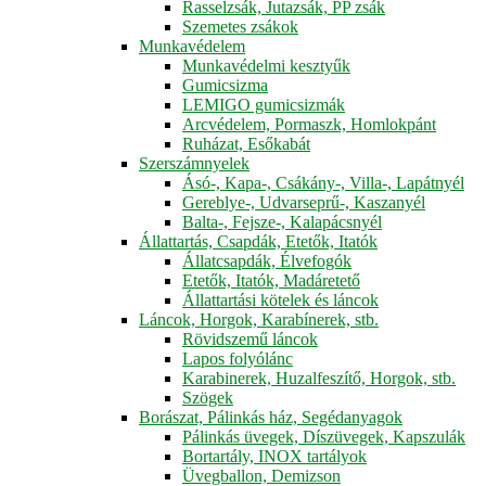
Rasselzsák, Jutazsák, PP zsák
Szemetes zsákok
Munkavédelem
Munkavédelmi kesztyűk
Gumicsizma
LEMIGO gumicsizmák
Arcvédelem, Pormaszk, Homlokpánt
Ruházat, Esőkabát
Szerszámnyelek
Ásó-, Kapa-, Csákány-, Villa-, Lapátnyél
Gereblye-, Udvarseprű-, Kaszanyél
Balta-, Fejsze-, Kalapácsnyél
Állattartás, Csapdák, Etetők, Itatók
Állatcsapdák, Élvefogók
Etetők, Itatók, Madáretető
Állattartási kötelek és láncok
Láncok, Horgok, Karabínerek, stb.
Rövidszemű láncok
Lapos folyólánc
Karabinerek, Huzalfeszítő, Horgok, stb.
Szögek
Borászat, Pálinkás ház, Segédanyagok
Pálinkás üvegek, Díszüvegek, Kapszulák
Bortartály, INOX tartályok
Üvegballon, Demizson