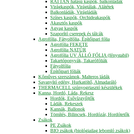
RATTAN hatású kaspók, balkonládák
Virágkaspók, Virágtálak, Alátétek
Balkonládák, Virágládák
Színes kaspók, Orchideakaspók
Akasztós kaspók
Agyag kaspók
Szaporító cserepek és tálcák
Agrofólia, Fátyolfólia, Építőipari fólia
Agrofólia FEKETE
Agrofólia NATÚR
Agrofólia UV ÁLLÓ FÓLIA (fénystabil)
Takartóponyvák, Takarófóliák
Fátyolfólia
Építőipari fóliák
Kőműves szerszámok, Malteros ládák
Savanyító edény, Hurkatöltő, Almadaráló
THERMACELL szúnyogriasztó készülékek
Kanna, Hordó, Láda, Rekesz
Hordók, Esővízgyűjtők
Ládák, Rekeszek
Kannák, Ballonok
Tömítés, Bilincsek, Hordózár, Hordótetők
Zsákok
PE Zsákok
BIO zsákok (biológiailag lebomló zsákok)