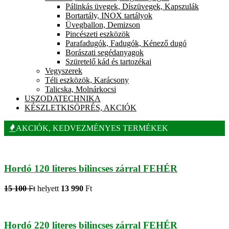
Pálinkás üvegek, Díszüvegek, Kapszulák
Bortartály, INOX tartályok
Üvegballon, Demizson
Pincészeti eszközök
Parafadugók, Fadugók, Kénező dugó
Borászati segédanyagok
Szüretelő kád és tartozékai
Vegyszerek
Téli eszközök, Karácsony
Talicska, Molnárkocsi
USZODATECHNIKA
KÉSZLETKISÖPRÉS, AKCIÓK
AKCIÓK, KEDVEZMÉNYES TERMÉKEK
Hordó 120 literes bilincses zárral FEHÉR
15 100
Ft
helyett
13 990
Ft
Hordó 220 literes bilincses zárral FEHÉR