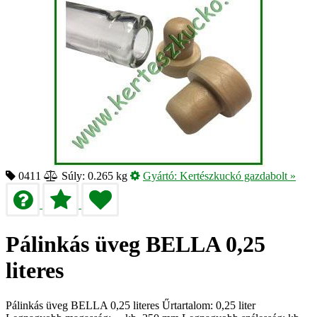
0411
Súly: 0.265 kg
Gyártó:
Kertészkuckó gazdabolt
»
Pálinkás üveg BELLA 0,25
literes
Pálinkás üveg BELLA 0,25 literes Űrtartalom: 0,25 liter