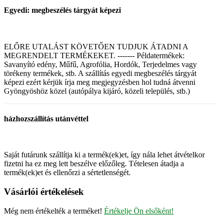
Egyedi: megbeszélés tárgyát képezi
ELŐRE UTALÁST KÖVETŐEN TUDJUK ÁTADNI A
MEGRENDELT TERMÉKEKET. ------- Példatermékek:
Savanyító edény, Műfű, Agrofólia, Hordók, Terjedelmes vagy
törékeny termékek, stb. A szállítás egyedi megbeszélés tárgyát
képezi ezért kérjük írja meg megjegyzésben hol tudná átvenni
Gyöngyöshöz közel (autópálya kijáró, közeli település, stb.)
házhozszállítás utánvéttel
Saját futárunk szállítja ki a termék(ek)et, így nála lehet átvételkor
fizetni ha ez meg lett beszélve előzőleg. Tételesen átadja a
termék(ek)et és ellenőrzi a sértetlenségét.
Vásárlói értékelések
Még nem értékelték a terméket!
Értékelje Ön elsőként!