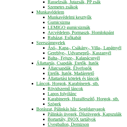
Rasselzsák, Jutazsák, PP zsák
Szemetes zsákok
Munkavédelem
Munkavédelmi kesztyűk
Gumicsizma
LEMIGO gumicsizmák
Arcvédelem, Pormaszk, Homlokpánt
Ruházat, Esőkabát
Szerszámnyelek
Ásó-, Kapa-, Csákány-, Villa-, Lapátnyél
Gereblye-, Udvarseprű-, Kaszanyél
Balta-, Fejsze-, Kalapácsnyél
Állattartás, Csapdák, Etetők, Itatók
Állatcsapdák, Élvefogók
Etetők, Itatók, Madáretető
Állattartási kötelek és láncok
Láncok, Horgok, Karabínerek, stb.
Rövidszemű láncok
Lapos folyólánc
Karabinerek, Huzalfeszítő, Horgok, stb.
Szögek
Borászat, Pálinkás ház, Segédanyagok
Pálinkás üvegek, Díszüvegek, Kapszulák
Bortartály, INOX tartályok
Üvegballon, Demizson