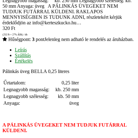
Legnagyobb magasság: kb. 250 mm Legnagyobb szélesség: kb.
50 mm Anyaga: üveg A PÁLINKÁS ÜVEGEKET NEM
TUDJUK FUTÁRRAL KÜLDENI. RAKLAPOS
MENNYISÉGBEN IS TUDUNK ADNI, részletekért kérjük
érdeklődjön az info@kerteszkucko.hu…
320
Ft
(252
Ft
+ 27% ÁFA) / db
Hűségpont:
3
pont
Jelenleg nem adható le rendelés az áruházban.
Leírás
Szállítás
Értékelés
Pálinkás üveg BELLA 0,25 literes
Űrtartalom:
0,25 liter
Legnagyobb magasság:
kb. 250 mm
Legnagyobb szélesség:
kb. 50 mm
Anyaga:
üveg
A PÁLINKÁS ÜVEGEKET NEM TUDJUK FUTÁRRAL
KÜLDENI.