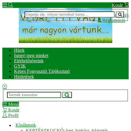
Kosár
Bejelentkezés
Regisztráció
Hírek
Ismerj meg minket
Elérhetőségeink
GYIK
Képes Fogyasztói Tájékoztató
Hirdetések
Menü
Kosár
Profil
Kínálatunk
KERTÉSZKUCKÓ: kert, barkács, háztartás