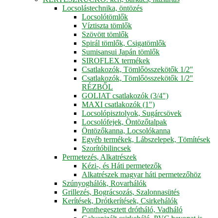
Locsolástechnika, öntözés
Locsolótömlők
Víztiszta tömlők
Szövött tömlők
Spirál tömlők, Csigatömlők
Sumisansui Japán tömlők
SIROFLEX termékek
Csatlakozók, Tömlőösszekötők 1/2"
Csatlakozók, Tömlőösszekötők 1/2"
RÉZBŐL
GOLIAT csatlakozók (3/4")
MAXI csatlakozók (1")
Locsolópisztolyok, Sugárcsövek
Locsolófejek, Öntözőtalpak
Öntözőkanna, Locsolókanna
Egyéb termékek, Lábszelepek, Tömítések
Szorítóbilincsek
Permetezés, Alkatrészek
Kézi-, és Háti permetezők
Alkatrészek magyar háti permetezőhöz
Szúnyoghálók, Rovarhálók
Grillezés, Bográcsozás, Szalonnasütés
Kerítések, Drótkerítések, Csirkehálók
Ponthegesztett drótháló, Vadháló