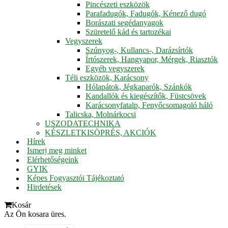
Pincészeti eszközök
Parafadugók, Fadugók, Kénező dugó
Borászati segédanyagok
Szüretelő kád és tartozékai
Vegyszerek
Szúnyog-, Kullancs-, Darázsírtók
Írtószerek, Hangyapor, Mérgek, Riasztók
Egyéb vegyszerek
Téli eszközök, Karácsony
Hólapátok, Jégkaparók, Szánkók
Kandallók és kiegészítők, Füstcsövek
Karácsonyfatalp, Fenyőcsomagoló háló
Talicska, Molnárkocsi
USZODATECHNIKA
KÉSZLETKISÖPRÉS, AKCIÓK
Hírek
Ismerj meg minket
Elérhetőségeink
GYIK
Képes Fogyasztói Tájékoztató
Hirdetések
Kosár
Az Ön kosara üres.