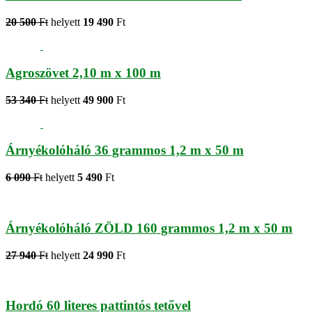
20 500
Ft
helyett
19 490
Ft
Agroszövet 2,10 m x 100 m
53 340
Ft
helyett
49 900
Ft
Árnyékolóháló 36 grammos 1,2 m x 50 m
6 090
Ft
helyett
5 490
Ft
Árnyékolóháló ZÖLD 160 grammos 1,2 m x 50 m
27 940
Ft
helyett
24 990
Ft
Hordó 60 literes pattintós tetővel