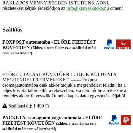
RAKLAPOS MENNYISÉGBEN IS TUDUNK ADNI,
részletekért kérjük érdeklődjön az
info@kerteszkucko.hu
címen!
Szállítás
FOXPOST automatába - ELŐRE FIZETÉST
KÖVETŐEN
(Ehhez a termékhez ez a szállítási mód
nem választható!)
ELŐRE UTALÁST KÖVETŐEN TUDJUK KÜLDENI A
MEGRENDELT TERMÉKEKET. ------- Foxpost
csomagautomatába csak akkor tudjuk a megrendelést feladni, ha a
teljes kosártartalom elfér a rekeszeben. Ha nem fér be a rekeszbe a
rendelés akkor felvesszük Önnel a kapcsolatot egyeztetés céljából.
Szállítási díj: 1 490
Ft
PACKETA csomagpont vagy automata - ELŐRE
FIZETÉST KÖVETŐEN
(Ehhez a termékhez ez a
szállítási mód nem választható!)