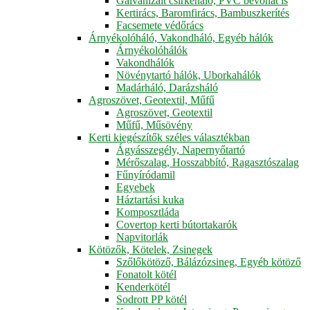
Galvanizált csirkeháló, PVC bevonat is
Kertirács, Baromfirács, Bambuszkerítés
Facsemete védőrács
Árnyékolóháló, Vakondháló, Egyéb hálók
Árnyékolóhálók
Vakondhálók
Növénytartó hálók, Uborkahálók
Madárháló, Darázsháló
Agroszövet, Geotextil, Műfű
Agroszövet, Geotextil
Műfű, Műsövény
Kerti kiegészítők széles választékban
Ágyásszegély, Napernyőtartó
Mérőszalag, Hosszabbító, Ragasztószalag
Fűnyíródamil
Egyebek
Háztartási kuka
Komposztláda
Covertop kerti bútortakarók
Napvitorlák
Kötözők, Kötelek, Zsinegek
Szőlőkötöző, Bálázózsineg, Egyéb kötöző
Fonatolt kötél
Kenderkötél
Sodrott PP kötél