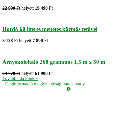
22 900
Ft
helyett
19 490
Ft
Hordó 60 literes menetes körmös tetővel
8 128
Ft
helyett
7 890
Ft
Árnyékolóháló 260 grammos 1,5 m x 50 m
64 770
Ft
helyett
61 900
Ft
További akcióink »
Ceginformáció megbizhatósági tanusitvány
Üzemeltető
Online elállás
Teljes katalógus
Vásárlói értékelések
Adatvédelmi tájékoztató
Garancia
ÁSZF
Cookie, azaz süti tájékoztató