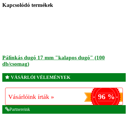
Kapcsolódó termékek
Pálinkás dugó 17 mm "kalapos dugó" (100
db/csomag)
VÁSÁRLÓI VÉLEMÉNYEK
96 %
Vásárlóink írták »
Partnereink