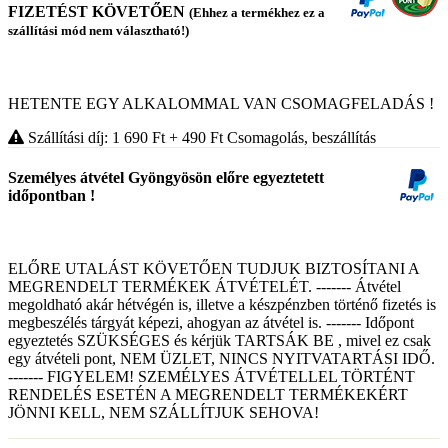
FIZETÉST KÖVETŐEN
(Ehhez a termékhez ez a
szállítási mód nem választható!)
HETENTE EGY ALKALOMMAL VAN CSOMAGFELADÁS !
Szállítási díj: 1 690
Ft
+ 490
Ft
Csomagolás, beszállítás
Személyes átvétel Gyöngyösön előre egyeztetett
időpontban !
ELŐRE UTALÁST KÖVETŐEN TUDJUK BIZTOSÍTANI A
MEGRENDELT TERMÉKEK ÁTVÉTELÉT. ------- Átvétel
megoldható akár hétvégén is, illetve a készpénzben történő fizetés is
megbeszélés tárgyát képezi, ahogyan az átvétel is. ------- Időpont
egyeztetés SZÜKSÉGES és kérjük TARTSÁK BE , mivel ez csak
egy átvételi pont, NEM ÜZLET, NINCS NYITVATARTÁSI IDŐ.
------- FIGYELEM! SZEMÉLYES ÁTVÉTELLEL TÖRTÉNT
RENDELÉS ESETÉN A MEGRENDELT TERMÉKEKÉRT
JÖNNI KELL, NEM SZÁLLÍTJUK SEHOVA!