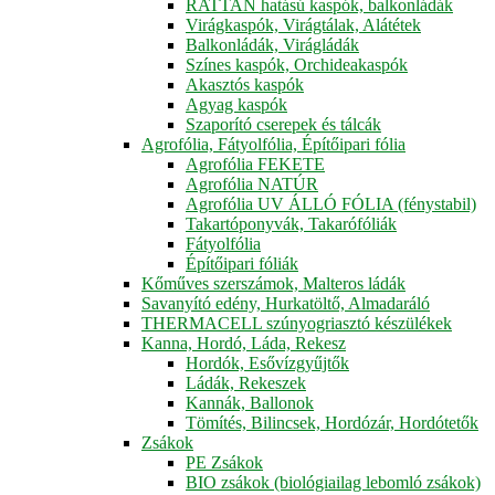
RATTAN hatású kaspók, balkonládák
Virágkaspók, Virágtálak, Alátétek
Balkonládák, Virágládák
Színes kaspók, Orchideakaspók
Akasztós kaspók
Agyag kaspók
Szaporító cserepek és tálcák
Agrofólia, Fátyolfólia, Építőipari fólia
Agrofólia FEKETE
Agrofólia NATÚR
Agrofólia UV ÁLLÓ FÓLIA (fénystabil)
Takartóponyvák, Takarófóliák
Fátyolfólia
Építőipari fóliák
Kőműves szerszámok, Malteros ládák
Savanyító edény, Hurkatöltő, Almadaráló
THERMACELL szúnyogriasztó készülékek
Kanna, Hordó, Láda, Rekesz
Hordók, Esővízgyűjtők
Ládák, Rekeszek
Kannák, Ballonok
Tömítés, Bilincsek, Hordózár, Hordótetők
Zsákok
PE Zsákok
BIO zsákok (biológiailag lebomló zsákok)