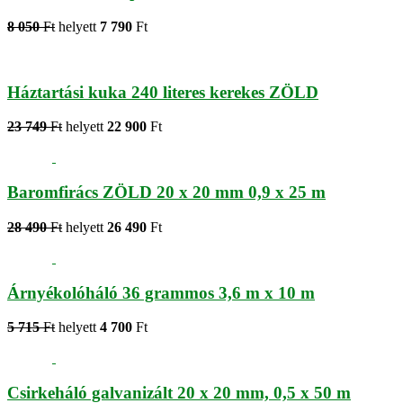
8 050
Ft
helyett
7 790
Ft
Háztartási kuka 240 literes kerekes ZÖLD
23 749
Ft
helyett
22 900
Ft
Baromfirács ZÖLD 20 x 20 mm 0,9 x 25 m
28 490
Ft
helyett
26 490
Ft
Árnyékolóháló 36 grammos 3,6 m x 10 m
5 715
Ft
helyett
4 700
Ft
Csirkeháló galvanizált 20 x 20 mm, 0,5 x 50 m