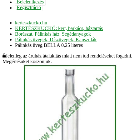
Bejelentkezés
Regisztráció
kerteszkucko.hu
KERTÉSZKUCKÓ: kert, barkács, háztartás
Borászat, Pálinkás ház, Segédanyagok
Pálinkás üvegek, Díszüvegek, Kapszulák
Pálinkás üveg BELLA 0,25 literes
Jelenleg az áruház átalakítás miatt nem tud rendeléseket fogadni.
Megértésüket köszönjük.