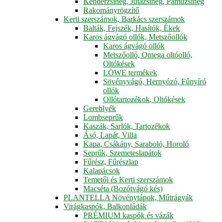
Kenderzsineg, Jutazsineg, Pamuzsineg
Rakományrögzítő
Kerti szerszámok, Barkács szerszámok
Balták, Fejszék, Hasítók, Ékek
Karos ágvágó ollók, Metszőollók
Karos ágvágó ollók
Metszőolló, Omega oltóolló,
Oltókések
LÖWE termékek
Sövényvágó, Hernyózó, Fűnyíró
ollók
Ollótartozékok, Oltókések
Gereblyék
Lombseprűk
Kaszák, Sarlók, Tartozékok
Ásó, Lapát, Villa
Kapa, Csákány, Saraboló, Horoló
Seprűk, Szemeteslapátok
Fűrész, Fűrészlap
Kalapácsok
Temetői és Kerti szerszámok
Macséta (Bozótvágó kés)
PLANTELLA Növénytápok, Műtrágyák
Virágkaspók, Balkonládák
PRÉMIUM kaspók és vázák