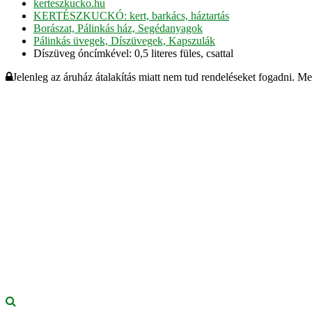
kerteszkucko.hu
KERTÉSZKUCKÓ: kert, barkács, háztartás
Borászat, Pálinkás ház, Segédanyagok
Pálinkás üvegek, Díszüvegek, Kapszulák
Díszüveg óncímkével: 0,5 literes füles, csattal
Jelenleg az áruház átalakítás miatt nem tud rendeléseket fogadni. M