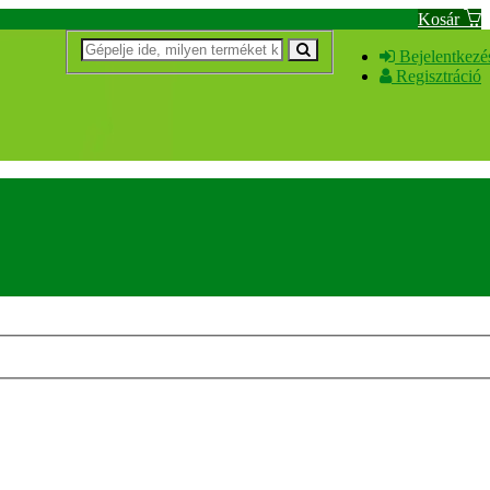
Kosár
Bejelentkezé
Regisztráció