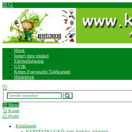
Hírek
Ismerj meg minket
Elérhetőségeink
GYIK
Képes Fogyasztói Tájékoztató
Hirdetések
Menü
Kosár
Profil
Kínálatunk
KERTÉSZKUCKÓ: kert, barkács, háztartás