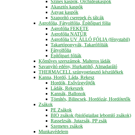
Színes kaspók, Orchideakaspók
Akasztós kaspók
Agyag kaspók
Szaporító cserepek és tálcák
Agrofólia, Fátyolfólia, Építőipari fólia
Agrofólia FEKETE
Agrofólia NATÚR
Agrofólia UV ÁLLÓ FÓLIA (fénystabil)
Takartóponyvák, Takarófóliák
Fátyolfólia
Építőipari fóliák
Kőműves szerszámok, Malteros ládák
Savanyító edény, Hurkatöltő, Almadaráló
THERMACELL szúnyogriasztó készülékek
Kanna, Hordó, Láda, Rekesz
Hordók, Esővízgyűjtők
Ládák, Rekeszek
Kannák, Ballonok
Tömítés, Bilincsek, Hordózár, Hordótetők
Zsákok
PE Zsákok
BIO zsákok (biológiailag lebomló zsákok)
Rasselzsák, Jutazsák, PP zsák
Szemetes zsákok
Munkavédelem