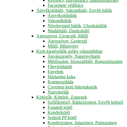
Kertirács, Baromfirács, Bambuszkerítés
Facsemete védőrács
Árnyékolóháló, Vakondháló, Egyéb hálók
Árnyékolóhálók
Vakondhálók
Növénytartó hálók, Uborkahálók
Madárháló, Darázsháló
Agroszövet, Geotextil, Műfű
Agroszövet, Geotextil
Műfű, Műsövény
Kerti kiegészítők széles választékban
Ágyásszegély, Napernyőtartó
Mérőszalag, Hosszabbító, Ragasztószalag
Fűnyíródamil
Egyebek
Háztartási kuka
Komposztláda
Covertop kerti bútortakarók
Napvitorlák
Kötözők, Kötelek, Zsinegek
Szőlőkötöző, Bálázózsineg, Egyéb kötöző
Fonatolt kötél
Kenderkötél
Sodrott PP kötél
Kenderzsineg, Jutazsineg, Pamuzsineg