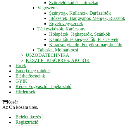
Szüretelő kád és tartozékai
Vegyszerek
Szúnyog-, Kullancs-, Darázsírtók
Írtószerek, Hangyapor, Mérgek, Riasztók
Egyéb vegyszerek
Téli eszközök, Karácsony
Hólapátok, Jégkaparók, Szánkók
Kandallók és kiegészítők, Füstcsövek
Karácsonyfatalp, Fenyőcsomagoló háló
Talicska, Molnárkocsi
USZODATECHNIKA
KÉSZLETKISÖPRÉS, AKCIÓK
Hírek
Ismerj meg minket
Elérhetőségeink
GYIK
Képes Fogyasztói Tájékoztató
Hirdetések
Kosár
Az Ön kosara üres.
Bejelentkezés
Regisztráció