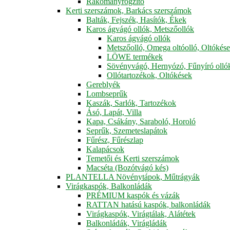
Rakományrögzítő
Kerti szerszámok, Barkács szerszámok
Balták, Fejszék, Hasítók, Ékek
Karos ágvágó ollók, Metszőollók
Karos ágvágó ollók
Metszőolló, Omega oltóolló, Oltókés
LÖWE termékek
Sövényvágó, Hernyózó, Fűnyíró olló
Ollótartozékok, Oltókések
Gereblyék
Lombseprűk
Kaszák, Sarlók, Tartozékok
Ásó, Lapát, Villa
Kapa, Csákány, Saraboló, Horoló
Seprűk, Szemeteslapátok
Fűrész, Fűrészlap
Kalapácsok
Temetői és Kerti szerszámok
Macséta (Bozótvágó kés)
PLANTELLA Növénytápok, Műtrágyák
Virágkaspók, Balkonládák
PRÉMIUM kaspók és vázák
RATTAN hatású kaspók, balkonládák
Virágkaspók, Virágtálak, Alátétek
Balkonládák, Virágládák