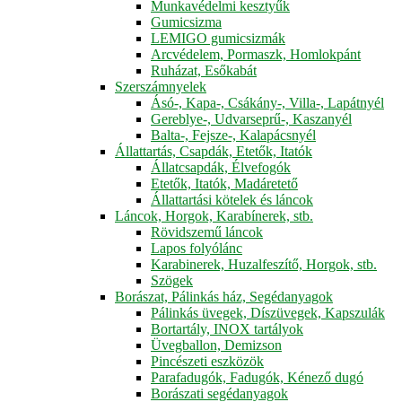
Munkavédelmi kesztyűk
Gumicsizma
LEMIGO gumicsizmák
Arcvédelem, Pormaszk, Homlokpánt
Ruházat, Esőkabát
Szerszámnyelek
Ásó-, Kapa-, Csákány-, Villa-, Lapátnyél
Gereblye-, Udvarseprű-, Kaszanyél
Balta-, Fejsze-, Kalapácsnyél
Állattartás, Csapdák, Etetők, Itatók
Állatcsapdák, Élvefogók
Etetők, Itatók, Madáretető
Állattartási kötelek és láncok
Láncok, Horgok, Karabínerek, stb.
Rövidszemű láncok
Lapos folyólánc
Karabinerek, Huzalfeszítő, Horgok, stb.
Szögek
Borászat, Pálinkás ház, Segédanyagok
Pálinkás üvegek, Díszüvegek, Kapszulák
Bortartály, INOX tartályok
Üvegballon, Demizson
Pincészeti eszközök
Parafadugók, Fadugók, Kénező dugó
Borászati segédanyagok