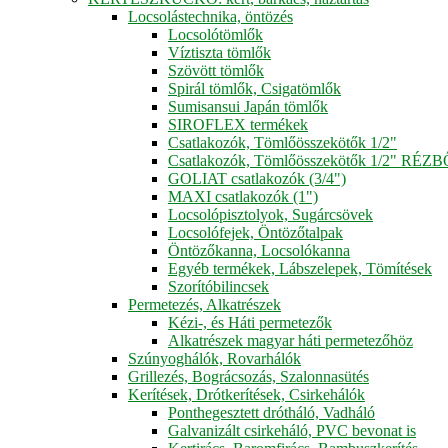
Locsolástechnika, öntözés
Locsolótömlők
Víztiszta tömlők
Szövött tömlők
Spirál tömlők, Csigatömlők
Sumisansui Japán tömlők
SIROFLEX termékek
Csatlakozók, Tömlőösszekötők 1/2"
Csatlakozók, Tömlőösszekötők 1/2" RÉZ
GOLIAT csatlakozók (3/4")
MAXI csatlakozók (1")
Locsolópisztolyok, Sugárcsövek
Locsolófejek, Öntözőtalpak
Öntözőkanna, Locsolókanna
Egyéb termékek, Lábszelepek, Tömítések
Szorítóbilincsek
Permetezés, Alkatrészek
Kézi-, és Háti permetezők
Alkatrészek magyar háti permetezőhöz
Szúnyoghálók, Rovarhálók
Grillezés, Bográcsozás, Szalonnasütés
Kerítések, Drótkerítések, Csirkehálók
Ponthegesztett drótháló, Vadháló
Galvanizált csirkeháló, PVC bevonat is