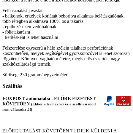
Felhasználási javaslat:
- balkonok, erkélyek korlátait beborítva alkalmas belátásgátlónak,
több rétegben alkalmzva 100%-os a takarás.
- építhezéseken védőhálónak
- fóliatakarásra
- kerítésként is lehet használni
Felszerelése egyszerű a háló szélein található perforációnak
köszönhetően, melyek segítségével gyorskötözővel is lehet szorosan
rögzíteni. Könnyen vágható méretre, mégis erős és tartós, nagy
szakítószilárdságú termék.
Sűrűség: 230 gramm/négyzetméter
Szállítás
FOXPOST automatába - ELŐRE FIZETÉST
KÖVETŐEN
(Ehhez a termékhez ez a szállítási mód
nem választható!)
ELŐRE UTALÁST KÖVETŐEN TUDJUK KÜLDENI A