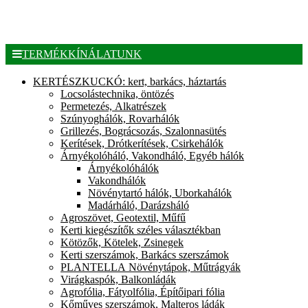
TERMÉKKÍNÁLATUNK
KERTÉSZKUCKÓ: kert, barkács, háztartás
Locsolástechnika, öntözés
Permetezés, Alkatrészek
Szúnyoghálók, Rovarhálók
Grillezés, Bográcsozás, Szalonnasütés
Kerítések, Drótkerítések, Csirkehálók
Árnyékolóháló, Vakondháló, Egyéb hálók
Árnyékolóhálók
Vakondhálók
Növénytartó hálók, Uborkahálók
Madárháló, Darázsháló
Agroszövet, Geotextil, Műfű
Kerti kiegészítők széles választékban
Kötözők, Kötelek, Zsinegek
Kerti szerszámok, Barkács szerszámok
PLANTELLA Növénytápok, Műtrágyák
Virágkaspók, Balkonládák
Agrofólia, Fátyolfólia, Építőipari fólia
Kőműves szerszámok, Malteros ládák