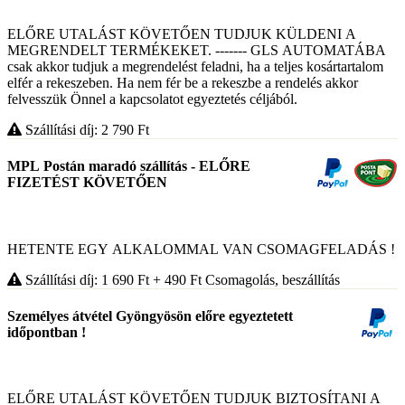
ELŐRE UTALÁST KÖVETŐEN TUDJUK KÜLDENI A
MEGRENDELT TERMÉKEKET. ------- GLS AUTOMATÁBA
csak akkor tudjuk a megrendelést feladni, ha a teljes kosártartalom
elfér a rekeszeben. Ha nem fér be a rekeszbe a rendelés akkor
felvesszük Önnel a kapcsolatot egyeztetés céljából.
Szállítási díj: 2 790
Ft
MPL Postán maradó szállítás - ELŐRE
FIZETÉST KÖVETŐEN
HETENTE EGY ALKALOMMAL VAN CSOMAGFELADÁS !
Szállítási díj: 1 690
Ft
+ 490
Ft
Csomagolás, beszállítás
Személyes átvétel Gyöngyösön előre egyeztetett
időpontban !
ELŐRE UTALÁST KÖVETŐEN TUDJUK BIZTOSÍTANI A