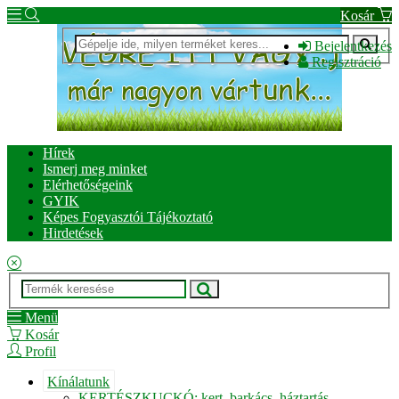
Kosár
Bejelentkezés
Regisztráció
Hírek
Ismerj meg minket
Elérhetőségeink
GYIK
Képes Fogyasztói Tájékoztató
Hirdetések
Menü
Kosár
Profil
Kínálatunk
KERTÉSZKUCKÓ: kert, barkács, háztartás