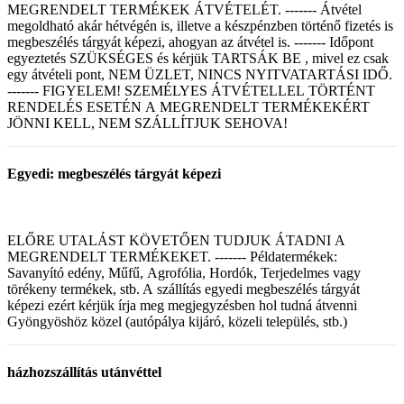
MEGRENDELT TERMÉKEK ÁTVÉTELÉT. ------- Átvétel
megoldható akár hétvégén is, illetve a készpénzben történő fizetés is
megbeszélés tárgyát képezi, ahogyan az átvétel is. ------- Időpont
egyeztetés SZÜKSÉGES és kérjük TARTSÁK BE , mivel ez csak
egy átvételi pont, NEM ÜZLET, NINCS NYITVATARTÁSI IDŐ.
------- FIGYELEM! SZEMÉLYES ÁTVÉTELLEL TÖRTÉNT
RENDELÉS ESETÉN A MEGRENDELT TERMÉKEKÉRT
JÖNNI KELL, NEM SZÁLLÍTJUK SEHOVA!
Egyedi: megbeszélés tárgyát képezi
ELŐRE UTALÁST KÖVETŐEN TUDJUK ÁTADNI A
MEGRENDELT TERMÉKEKET. ------- Példatermékek:
Savanyító edény, Műfű, Agrofólia, Hordók, Terjedelmes vagy
törékeny termékek, stb. A szállítás egyedi megbeszélés tárgyát
képezi ezért kérjük írja meg megjegyzésben hol tudná átvenni
Gyöngyöshöz közel (autópálya kijáró, közeli település, stb.)
házhozszállítás utánvéttel