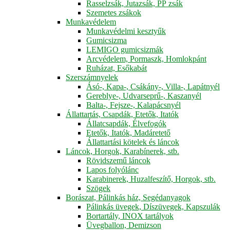
Rasselzsák, Jutazsák, PP zsák
Szemetes zsákok
Munkavédelem
Munkavédelmi kesztyűk
Gumicsizma
LEMIGO gumicsizmák
Arcvédelem, Pormaszk, Homlokpánt
Ruházat, Esőkabát
Szerszámnyelek
Ásó-, Kapa-, Csákány-, Villa-, Lapátnyél
Gereblye-, Udvarseprű-, Kaszanyél
Balta-, Fejsze-, Kalapácsnyél
Állattartás, Csapdák, Etetők, Itatók
Állatcsapdák, Élvefogók
Etetők, Itatók, Madáretető
Állattartási kötelek és láncok
Láncok, Horgok, Karabínerek, stb.
Rövidszemű láncok
Lapos folyólánc
Karabinerek, Huzalfeszítő, Horgok, stb.
Szögek
Borászat, Pálinkás ház, Segédanyagok
Pálinkás üvegek, Díszüvegek, Kapszulák
Bortartály, INOX tartályok
Üvegballon, Demizson