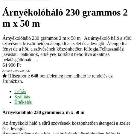
Árnyékolóháló 230 grammos 2
m x 50 m
Árnyékolóháló 230 grammos 2 m x 50 m Az árnyékoló háló a sűrű
szövésnek köszönhetően átengedi a szelet és a levegőt. Átengedi a
fényt de a hőt, a szövésének köszönhetően felfogja.Felhasználási
javaslat:- balkonok, erkélyek korlátait beborítva alkalmas
belátásgátlónak,…
64 900
Ft
(51 102
Ft
+ 27% ÁFA) / db
Hűségpont:
648
pont
Jelenleg nem adható le rendelés az
áruházban.
Leírás
Szállítás
Értékelés
Árnyékolóháló 230 grammos 2 m x 50 m
Az árnyékoló háló a sűrű szövésnek köszönhetően átengedi a szelet
és a levegőt.
Átengedi a fényt de a hőt, a szövésének köszönhetően felfogja.