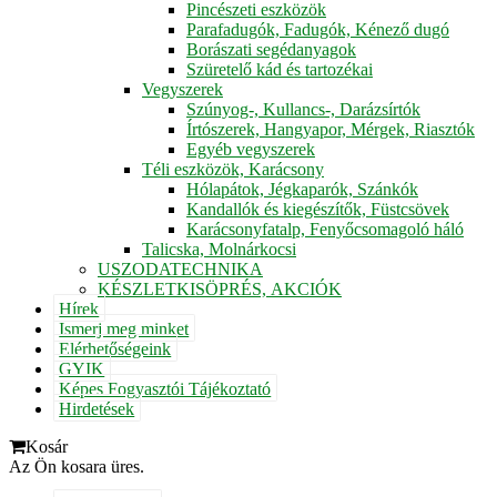
Pincészeti eszközök
Parafadugók, Fadugók, Kénező dugó
Borászati segédanyagok
Szüretelő kád és tartozékai
Vegyszerek
Szúnyog-, Kullancs-, Darázsírtók
Írtószerek, Hangyapor, Mérgek, Riasztók
Egyéb vegyszerek
Téli eszközök, Karácsony
Hólapátok, Jégkaparók, Szánkók
Kandallók és kiegészítők, Füstcsövek
Karácsonyfatalp, Fenyőcsomagoló háló
Talicska, Molnárkocsi
USZODATECHNIKA
KÉSZLETKISÖPRÉS, AKCIÓK
Hírek
Ismerj meg minket
Elérhetőségeink
GYIK
Képes Fogyasztói Tájékoztató
Hirdetések
Kosár
Az Ön kosara üres.