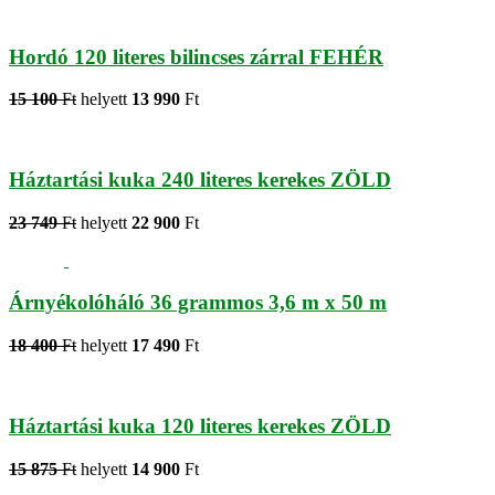
Hordó 120 literes bilincses zárral FEHÉR
15 100
Ft
helyett
13 990
Ft
Háztartási kuka 240 literes kerekes ZÖLD
23 749
Ft
helyett
22 900
Ft
Árnyékolóháló 36 grammos 3,6 m x 50 m
18 400
Ft
helyett
17 490
Ft
Háztartási kuka 120 literes kerekes ZÖLD
15 875
Ft
helyett
14 900
Ft