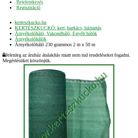
Bejelentkezés
Regisztráció
kerteszkucko.hu
KERTÉSZKUCKÓ: kert, barkács, háztartás
Árnyékolóháló, Vakondháló, Egyéb hálók
Árnyékolóhálók
Árnyékolóháló 230 grammos 2 m x 50 m
Jelenleg az áruház átalakítás miatt nem tud rendeléseket fogadni.
Megértésüket köszönjük.