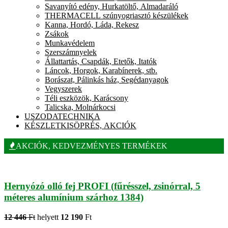
Savanyító edény, Hurkatöltő, Almadaráló
THERMACELL szúnyogriasztó készülékek
Kanna, Hordó, Láda, Rekesz
Zsákok
Munkavédelem
Szerszámnyelek
Állattartás, Csapdák, Etetők, Itatók
Láncok, Horgok, Karabínerek, stb.
Borászat, Pálinkás ház, Segédanyagok
Vegyszerek
Téli eszközök, Karácsony
Talicska, Molnárkocsi
USZODATECHNIKA
KÉSZLETKISÖPRÉS, AKCIÓK
AKCIÓK, KEDVEZMÉNYES TERMÉKEK
Hernyózó olló fej PROFI (fűrésszel, zsinórral, 5
méteres alumínium szárhoz 1384)
12 446
Ft
helyett
12 190
Ft