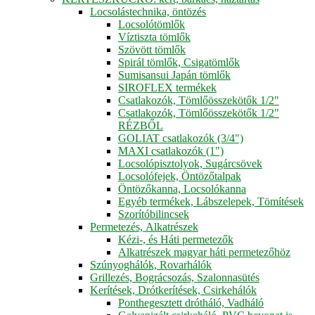
Locsolástechnika, öntözés
Locsolótömlők
Víztiszta tömlők
Szövött tömlők
Spirál tömlők, Csigatömlők
Sumisansui Japán tömlők
SIROFLEX termékek
Csatlakozók, Tömlőösszekötők 1/2"
Csatlakozók, Tömlőösszekötők 1/2"
RÉZBŐL
GOLIAT csatlakozók (3/4")
MAXI csatlakozók (1")
Locsolópisztolyok, Sugárcsövek
Locsolófejek, Öntözőtalpak
Öntözőkanna, Locsolókanna
Egyéb termékek, Lábszelepek, Tömítések
Szorítóbilincsek
Permetezés, Alkatrészek
Kézi-, és Háti permetezők
Alkatrészek magyar háti permetezőhöz
Szúnyoghálók, Rovarhálók
Grillezés, Bográcsozás, Szalonnasütés
Kerítések, Drótkerítések, Csirkehálók
Ponthegesztett drótháló, Vadháló