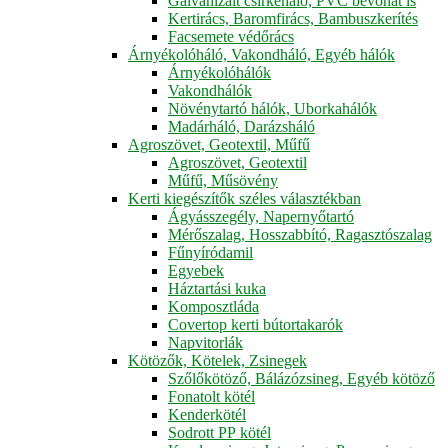
Galvanizált csirkeháló, PVC bevonat is
Kertirács, Baromfirács, Bambuszkerítés
Facsemete védőrács
Árnyékolóháló, Vakondháló, Egyéb hálók
Árnyékolóhálók
Vakondhálók
Növénytartó hálók, Uborkahálók
Madárháló, Darázsháló
Agroszövet, Geotextil, Műfű
Agroszövet, Geotextil
Műfű, Műsövény
Kerti kiegészítők széles választékban
Ágyásszegély, Napernyőtartó
Mérőszalag, Hosszabbító, Ragasztószalag
Fűnyíródamil
Egyebek
Háztartási kuka
Komposztláda
Covertop kerti bútortakarók
Napvitorlák
Kötözők, Kötelek, Zsinegek
Szőlőkötöző, Bálázózsineg, Egyéb kötöző
Fonatolt kötél
Kenderkötél
Sodrott PP kötél