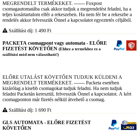
MEGRENDELT TERMÉKEKET. ------- Foxpost
csomagautomatába csak akkor tudjuk a megrendelést feladni, ha a
teljes kosártartalom elfér a rekeszeben. Ha nem fér be a rekeszbe a
rendelés akkor felvesszük Önnel a kapcsolatot egyeztetés céljából.
Szállítási díj: 1 490
Ft
PACKETA csomagpont vagy automata - ELŐRE
FIZETÉST KÖVETŐEN
(Ehhez a termékhez ez a
szállítási mód nem választható!)
ELŐRE UTALÁST KÖVETŐEN TUDJUK KÜLDENI A
MEGRENDELT TERMÉKEKET. ------- Packeta esetében
kizárólag a kisebb csomagokat tudjuk feladni. Ha nem tudjuk
feladni Packetán keresztül, felvesszük Önnel a kapcsolatot. A kért
csomagponton már fizetés nélkül átvehető a csomag.
Szállítási díj: 1 690
Ft
GLS AUTOMATA - ELŐRE FIZETÉST
KÖVETŐEN