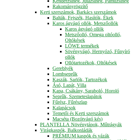
Kenderzsineg, Jutazsineg, Pamuzsineg
Rakományrögzítő
Kerti szerszámok, Barkács szerszámok
Balták, Fejszék, Hasítók, Ékek
Karos ágvágó ollók, Metszőollók
Karos ágvágó ollók
Metszőolló, Omega oltóolló,
Oltókések
LÖWE termékek
Sövényvágó, Hernyózó, Fűnyíró
ollók
Ollótartozékok, Oltókések
Gereblyék
Lombseprűk
Kaszák, Sarlók, Tartozékok
Ásó, Lapát, Villa
Kapa, Csákány, Saraboló, Horoló
Seprűk, Szemeteslapátok
Fűrész, Fűrészlap
Kalapácsok
Temetői és Kerti szerszámok
Macséta (Bozótvágó kés)
PLANTELLA Növénytápok, Műtrágyák
Virágkaspók, Balkonládák
PRÉMIUM kaspók és vázák