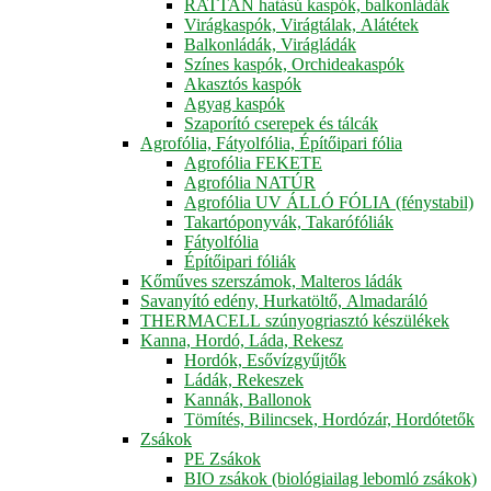
RATTAN hatású kaspók, balkonládák
Virágkaspók, Virágtálak, Alátétek
Balkonládák, Virágládák
Színes kaspók, Orchideakaspók
Akasztós kaspók
Agyag kaspók
Szaporító cserepek és tálcák
Agrofólia, Fátyolfólia, Építőipari fólia
Agrofólia FEKETE
Agrofólia NATÚR
Agrofólia UV ÁLLÓ FÓLIA (fénystabil)
Takartóponyvák, Takarófóliák
Fátyolfólia
Építőipari fóliák
Kőműves szerszámok, Malteros ládák
Savanyító edény, Hurkatöltő, Almadaráló
THERMACELL szúnyogriasztó készülékek
Kanna, Hordó, Láda, Rekesz
Hordók, Esővízgyűjtők
Ládák, Rekeszek
Kannák, Ballonok
Tömítés, Bilincsek, Hordózár, Hordótetők
Zsákok
PE Zsákok
BIO zsákok (biológiailag lebomló zsákok)