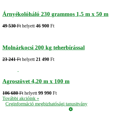
Árnyékolóháló 230 grammos 1,5 m x 50 m
49 530
Ft
helyett
46 900
Ft
Molnárkocsi 200 kg teherbírással
23 241
Ft
helyett
21 490
Ft
Agroszövet 4,20 m x 100 m
106 680
Ft
helyett
99 990
Ft
További akcióink »
Ceginformáció megbizhatósági tanusitvány
Üzemeltető
Online elállás
Teljes katalógus
Vásárlói értékelések