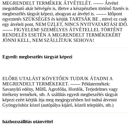
MEGRENDELT TERMÉKEK ÁTVÉTELÉT. ------- Átvétel
megoldható akár hétvégén is, illetve a készpénzben történő fizetés is
megbeszélés tárgyát képezi, ahogyan az átvétel is. ------- Időpont
egyeztetés SZÜKSÉGES és kérjük TARTSÁK BE , mivel ez csak
egy átvételi pont, NEM ÜZLET, NINCS NYITVATARTÁSI IDŐ.
------- FIGYELEM! SZEMÉLYES ÁTVÉTELLEL TÖRTÉNT
RENDELÉS ESETÉN A MEGRENDELT TERMÉKEKÉRT
JÖNNI KELL, NEM SZÁLLÍTJUK SEHOVA!
Egyedi: megbeszélés tárgyát képezi
ELŐRE UTALÁST KÖVETŐEN TUDJUK ÁTADNI A
MEGRENDELT TERMÉKEKET. ------- Példatermékek:
Savanyító edény, Műfű, Agrofólia, Hordók, Terjedelmes vagy
törékeny termékek, stb. A szállítás egyedi megbeszélés tárgyát
képezi ezért kérjük írja meg megjegyzésben hol tudná átvenni
Gyöngyöshöz közel (autópálya kijáró, közeli település, stb.)
házhozszállítás utánvéttel