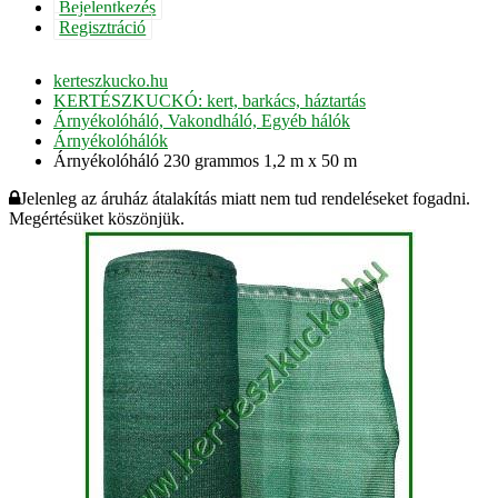
Bejelentkezés
Regisztráció
kerteszkucko.hu
KERTÉSZKUCKÓ: kert, barkács, háztartás
Árnyékolóháló, Vakondháló, Egyéb hálók
Árnyékolóhálók
Árnyékolóháló 230 grammos 1,2 m x 50 m
Jelenleg az áruház átalakítás miatt nem tud rendeléseket fogadni.
Megértésüket köszönjük.