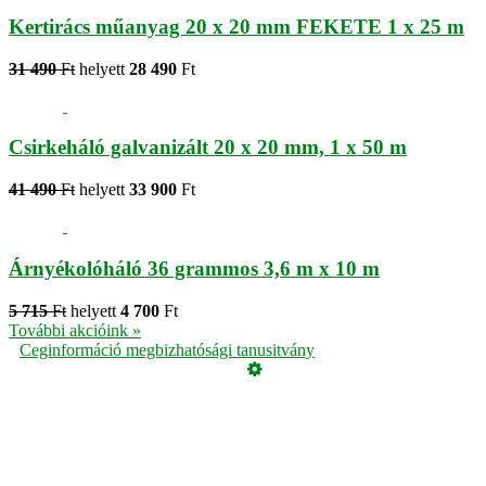
Kertirács műanyag 20 x 20 mm FEKETE 1 x 25 m
31 490
Ft
helyett
28 490
Ft
Csirkeháló galvanizált 20 x 20 mm, 1 x 50 m
41 490
Ft
helyett
33 900
Ft
Árnyékolóháló 36 grammos 3,6 m x 10 m
5 715
Ft
helyett
4 700
Ft
További akcióink »
Ceginformáció megbizhatósági tanusitvány
Üzemeltető
Online elállás
Teljes katalógus
Vásárlói értékelések
Adatvédelmi tájékoztató
Garancia