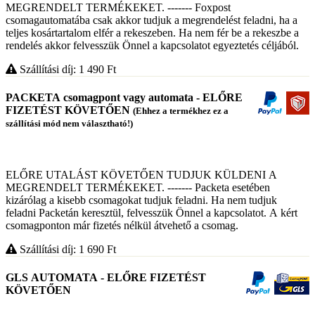
MEGRENDELT TERMÉKEKET. ------- Foxpost
csomagautomatába csak akkor tudjuk a megrendelést feladni, ha a
teljes kosártartalom elfér a rekeszeben. Ha nem fér be a rekeszbe a
rendelés akkor felvesszük Önnel a kapcsolatot egyeztetés céljából.
Szállítási díj: 1 490
Ft
PACKETA csomagpont vagy automata - ELŐRE
FIZETÉST KÖVETŐEN
(Ehhez a termékhez ez a
szállítási mód nem választható!)
ELŐRE UTALÁST KÖVETŐEN TUDJUK KÜLDENI A
MEGRENDELT TERMÉKEKET. ------- Packeta esetében
kizárólag a kisebb csomagokat tudjuk feladni. Ha nem tudjuk
feladni Packetán keresztül, felvesszük Önnel a kapcsolatot. A kért
csomagponton már fizetés nélkül átvehető a csomag.
Szállítási díj: 1 690
Ft
GLS AUTOMATA - ELŐRE FIZETÉST
KÖVETŐEN