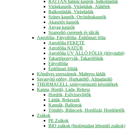
RATTAN hatású kaspók, balkonládák
Virágkaspók, Virágtálak, Alátétek
Balkonládák, Virágládák
Színes kaspók, Orchideakaspók
Akasztós kaspók
Agyag kaspók
Szaporító cserepek és tálcák
Agrofólia, Fátyolfólia, Építőipari fólia
Agrofólia FEKETE
Agrofólia NATÚR
Agrofólia UV ÁLLÓ FÓLIA (fénystabil)
Takartóponyvák, Takarófóliák
Fátyolfólia
Építőipari fóliák
Kőműves szerszámok, Malteros ládák
Savanyító edény, Hurkatöltő, Almadaráló
THERMACELL szúnyogriasztó készülékek
Kanna, Hordó, Láda, Rekesz
Hordók, Esővízgyűjtők
Ládák, Rekeszek
Kannák, Ballonok
Tömítés, Bilincsek, Hordózár, Hordótetők
Zsákok
PE Zsákok
BIO zsákok (biológiailag lebomló zsákok)