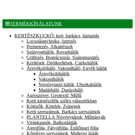
TERMÉKKÍNÁLATUNK
KERTÉSZKUCKÓ: kert, barkács, háztartás
Locsolástechnika, öntözés
Permetezés, Alkatrészek
Szúnyoghálók, Rovarhálók
Grillezés, Bográcsozás, Szalonnasütés
Kerítések, Drótkerítések, Csirkehálók
Árnyékolóháló, Vakondháló, Egyéb hálók
Árnyékolóhálók
Vakondhálók
Növénytartó hálók, Uborkahálók
Madárháló, Darázsháló
Agroszövet, Geotextil, Műfű
Kerti kiegészítők széles választékban
Kötözők, Kötelek, Zsinegek
Kerti szerszámok, Barkács szerszámok
PLANTELLA Növénytápok, Műtrágyák
Virágkaspók, Balkonládák
Agrofólia, Fátyolfólia, Építőipari fólia
Kőműves szerszámok, Malteros ládák