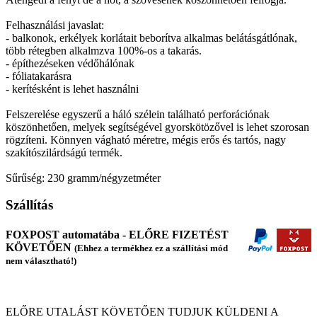
Felhasználási javaslat:
- balkonok, erkélyek korlátait beborítva alkalmas belátásgátlónak,
több rétegben alkalmzva 100%-os a takarás.
- építhezéseken védőhálónak
- fóliatakarásra
- kerítésként is lehet használni
Felszerelése egyszerű a háló szélein található perforációnak
köszönhetően, melyek segítségével gyorskötözővel is lehet szorosan
rögzíteni. Könnyen vágható méretre, mégis erős és tartós, nagy
szakítószilárdságú termék.
Sűrűség: 230 gramm/négyzetméter
Szállítás
FOXPOST automatába - ELŐRE FIZETÉST
KÖVETŐEN
(Ehhez a termékhez ez a szállítási mód
nem választható!)
ELŐRE UTALÁST KÖVETŐEN TUDJUK KÜLDENI A