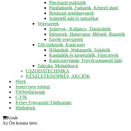
Pincészeti eszközök
Parafadugók, Fadugók, Kénező dugó
Borászati segédanyagok
Szüretelő kád és tartozékai
Vegyszerek
Szúnyog-, Kullancs-, Darázsírtók
Írtószerek, Hangyapor, Mérgek, Riasztók
Egyéb vegyszerek
Téli eszközök, Karácsony
Hólapátok, Jégkaparók, Szánkók
Kandallók és kiegészítők, Füstcsövek
Karácsonyfatalp, Fenyőcsomagoló háló
Talicska, Molnárkocsi
USZODATECHNIKA
KÉSZLETKISÖPRÉS, AKCIÓK
Hírek
Ismerj meg minket
Elérhetőségeink
GYIK
Képes Fogyasztói Tájékoztató
Hirdetések
Kosár
Az Ön kosara üres.