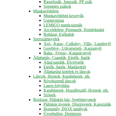
Rasselzsák, Jutazsák, PP zsák
Szemetes zsákok
Munkavédelem
Munkavédelmi kesztyűk
Gumicsizma
LEMIGO gumicsizmák
Arcvédelem, Pormaszk, Homlokpánt
Ruházat, Esőkabát
Szerszámnyelek
Ásó-, Kapa-, Csákány-, Villa-, Lapátnyél
Gereblye-, Udvarseprű-, Kaszanyél
Balta-, Fejsze-, Kalapácsnyél
Állattartás, Csapdák, Etetők, Itatók
Állatcsapdák, Élvefogók
Etetők, Itatók, Madáretető
Állattartási kötelek és láncok
Láncok, Horgok, Karabínerek, stb.
Rövidszemű láncok
Lapos folyólánc
Karabinerek, Huzalfeszítő, Horgok, stb.
Szögek
Borászat, Pálinkás ház, Segédanyagok
Pálinkás üvegek, Díszüvegek, Kapszulák
Bortartály, INOX tartályok
Üvegballon, Demizson