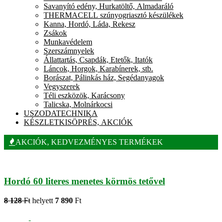
Savanyító edény, Hurkatöltő, Almadaráló
THERMACELL szúnyogriasztó készülékek
Kanna, Hordó, Láda, Rekesz
Zsákok
Munkavédelem
Szerszámnyelek
Állattartás, Csapdák, Etetők, Itatók
Láncok, Horgok, Karabínerek, stb.
Borászat, Pálinkás ház, Segédanyagok
Vegyszerek
Téli eszközök, Karácsony
Talicska, Molnárkocsi
USZODATECHNIKA
KÉSZLETKISÖPRÉS, AKCIÓK
AKCIÓK, KEDVEZMÉNYES TERMÉKEK
Hordó 60 literes menetes körmös tetővel
8 128
Ft
helyett
7 890
Ft