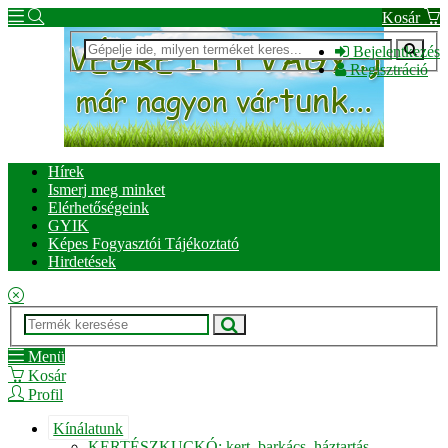
Kosár
Bejelentkezés
Regisztráció
Hírek
Ismerj meg minket
Elérhetőségeink
GYIK
Képes Fogyasztói Tájékoztató
Hirdetések
Menü
Kosár
Profil
Kínálatunk
KERTÉSZKUCKÓ: kert, barkács, háztartás