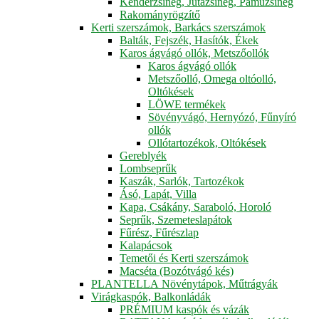
Kenderzsineg, Jutazsineg, Pamuzsineg
Rakományrögzítő
Kerti szerszámok, Barkács szerszámok
Balták, Fejszék, Hasítók, Ékek
Karos ágvágó ollók, Metszőollók
Karos ágvágó ollók
Metszőolló, Omega oltóolló,
Oltókések
LÖWE termékek
Sövényvágó, Hernyózó, Fűnyíró
ollók
Ollótartozékok, Oltókések
Gereblyék
Lombseprűk
Kaszák, Sarlók, Tartozékok
Ásó, Lapát, Villa
Kapa, Csákány, Saraboló, Horoló
Seprűk, Szemeteslapátok
Fűrész, Fűrészlap
Kalapácsok
Temetői és Kerti szerszámok
Macséta (Bozótvágó kés)
PLANTELLA Növénytápok, Műtrágyák
Virágkaspók, Balkonládák
PRÉMIUM kaspók és vázák