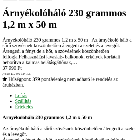
Árnyékolóháló 230 grammos
1,2 m x 50 m
Árnyékolóháló 230 grammos 1,2 m x 50 m Az árnyékoló háló a
sűrű szövésnek köszönhetően átengedi a szelet és a levegőt.
Átengedi a fényt de a hőt, a szövésének köszönhetően
felfogja.Felhasználási javaslat:- balkonok, erkélyek korlátait
beborítva alkalmas belátásgátlónak,…
37 990
Ft
(29 913
Ft
+ 27% ÁFA) / db
Hűségpont:
379
pont
Jelenleg nem adható le rendelés az
áruházban.
Leírás
Szállítás
Értékelés
Árnyékolóháló 230 grammos 1,2 m x 50 m
Az árnyékoló háló a sűrű szövésnek köszönhetően átengedi a szelet
és a levegőt.
Átengedi a fényt de a hőt, a szövésének köszönhetően felfogja.