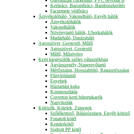
Galvanizált csirkeháló, PVC bevonat is
Kertirács, Baromfirács, Bambuszkerítés
Facsemete védőrács
Árnyékolóháló, Vakondháló, Egyéb hálók
Árnyékolóhálók
Vakondhálók
Növénytartó hálók, Uborkahálók
Madárháló, Darázsháló
Agroszövet, Geotextil, Műfű
Agroszövet, Geotextil
Műfű, Műsövény
Kerti kiegészítők széles választékban
Ágyásszegély, Napernyőtartó
Mérőszalag, Hosszabbító, Ragasztószalag
Fűnyíródamil
Egyebek
Háztartási kuka
Komposztláda
Covertop kerti bútortakarók
Napvitorlák
Kötözők, Kötelek, Zsinegek
Szőlőkötöző, Bálázózsineg, Egyéb kötöző
Fonatolt kötél
Kenderkötél
Sodrott PP kötél