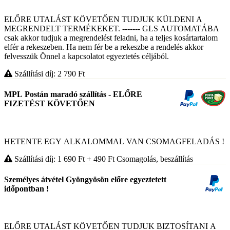
ELŐRE UTALÁST KÖVETŐEN TUDJUK KÜLDENI A
MEGRENDELT TERMÉKEKET. ------- GLS AUTOMATÁBA
csak akkor tudjuk a megrendelést feladni, ha a teljes kosártartalom
elfér a rekeszeben. Ha nem fér be a rekeszbe a rendelés akkor
felvesszük Önnel a kapcsolatot egyeztetés céljából.
Szállítási díj: 2 790
Ft
MPL Postán maradó szállítás - ELŐRE
FIZETÉST KÖVETŐEN
HETENTE EGY ALKALOMMAL VAN CSOMAGFELADÁS !
Szállítási díj: 1 690
Ft
+ 490
Ft
Csomagolás, beszállítás
Személyes átvétel Gyöngyösön előre egyeztetett
időpontban !
ELŐRE UTALÁST KÖVETŐEN TUDJUK BIZTOSÍTANI A