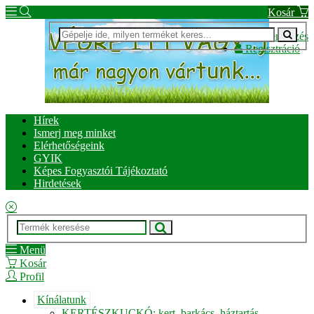
Kosár
Bejelentkezés
Regisztráció
Hírek
Ismerj meg minket
Elérhetőségeink
GYIK
Képes Fogyasztói Tájékoztató
Hirdetések
Menü
Kosár
Profil
Kínálatunk
KERTÉSZKUCKÓ: kert, barkács, háztartás