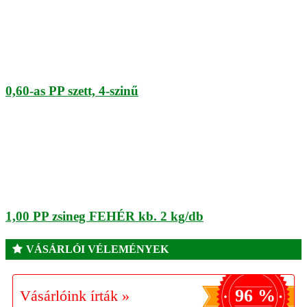
0,60-as PP szett, 4-szinű
1,00 PP zsineg FEHÉR kb. 2 kg/db
VÁSÁRLÓI VÉLEMÉNYEK
96 %
Vásárlóink írták »