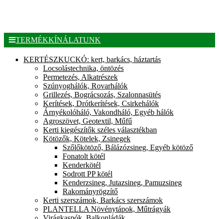
TERMÉKKÍNÁLATUNK
KERTÉSZKUCKÓ: kert, barkács, háztartás
Locsolástechnika, öntözés
Permetezés, Alkatrészek
Szúnyoghálók, Rovarhálók
Grillezés, Bográcsozás, Szalonnasütés
Kerítések, Drótkerítések, Csirkehálók
Árnyékolóháló, Vakondháló, Egyéb hálók
Agroszövet, Geotextil, Műfű
Kerti kiegészítők széles választékban
Kötözők, Kötelek, Zsinegek
Szőlőkötöző, Bálázózsineg, Egyéb kötöző
Fonatolt kötél
Kenderkötél
Sodrott PP kötél
Kenderzsineg, Jutazsineg, Pamuzsineg
Rakományrögzítő
Kerti szerszámok, Barkács szerszámok
PLANTELLA Növénytápok, Műtrágyák
Virágkaspók, Balkonládák