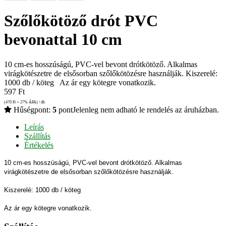
Szőlőkötöző drót PVC
bevonattal 10 cm
10 cm-es hosszúságú, PVC-vel bevont drótkötöző. Alkalmas
virágkötészetre de elsősorban szőlőkötözésre használják. Kiszerelé:
1000 db / köteg Az ár egy kötegre vonatkozik.
597
Ft
(470
Ft
+ 27% ÁFA) / db
Hűségpont:
5
pont
Jelenleg nem adható le rendelés az áruházban.
Leírás
Szállítás
Értékelés
10 cm-es hosszúságú, PVC-vel bevont drótkötöző. Alkalmas
virágkötészetre de elsősorban szőlőkötözésre használják.
Kiszerelé: 1000 db / köteg
Az ár egy kötegre vonatkozik.