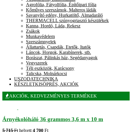
Agrofólia, Fátyolfólia, Építőipari fólia
Kőműves szerszámok, Malteros ládák
Savanyító edény, Hurkatöltő, Almadaráló
THERMACELL szúnyogriasztó készülékek
Kanna, Hordó, Láda, Rekesz
Zsákok
Munkavédelem
Szerszámnyelek
Állattartás, Csapdák, Etetők, Itatók
Láncok, Horgok, Karabínerek, stb.
Borászat, Pálinkás ház, Segédanyagok
Vegyszerek
Téli eszközök, Karácsony
Talicska, Molnárkocsi
USZODATECHNIKA
KÉSZLETKISÖPRÉS, AKCIÓK
AKCIÓK, KEDVEZMÉNYES TERMÉKEK
Árnyékolóháló 36 grammos 3,6 m x 10 m
5 715
Ft
helyett
4 700
Ft