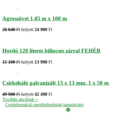
Agroszövet 1,05 m x 100 m
26 640
Ft
helyett
24 900
Ft
Hordó 120 literes bilincses zárral FEHÉR
15 100
Ft
helyett
13 990
Ft
Csirkeháló galvanizált 13 x 13 mm, 1 x 50 m
49 900
Ft
helyett
42 490
Ft
További akcióink »
Ceginformáció megbizhatósági tanusitvány
Üzemeltető
Online elállás
Teljes katalógus