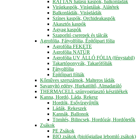
RATTAN hatású kaspók, balkonládák
Virágkaspók, Virágtálak, Alátétek
Balkonládák, Virágládák
Színes kaspók, Orchideakaspók
Akasztós kaspók
Agyag kaspók
Szaporító cserepek és tálcák
Agrofólia, Fátyolfólia, Építőipari fólia
Agrofólia FEKETE
Agrofólia NATÚR
Agrofólia UV ÁLLÓ FÓLIA (fénystabil)
Takartóponyvák, Takarófóliák
Fátyolfólia
Építőipari fóliák
Kőműves szerszámok, Malteros ládák
Savanyító edény, Hurkatöltő, Almadaráló
THERMACELL szúnyogriasztó készülékek
Kanna, Hordó, Láda, Rekesz
Hordók, Esővízgyűjtők
Ládák, Rekeszek
Kannák, Ballonok
Tömítés, Bilincsek, Hordózár, Hordótetők
Zsákok
PE Zsákok
BIO zsákok (biológiailag lebomló zsákok)