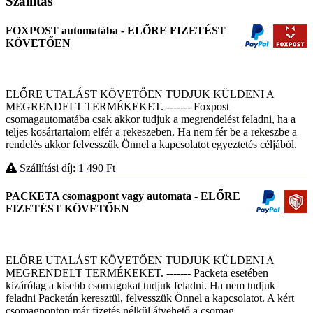
Szállítás
FOXPOST automatába - ELŐRE FIZETÉST
KÖVETŐEN
ELŐRE UTALÁST KÖVETŐEN TUDJUK KÜLDENI A
MEGRENDELT TERMÉKEKET. ------- Foxpost
csomagautomatába csak akkor tudjuk a megrendelést feladni, ha a
teljes kosártartalom elfér a rekeszeben. Ha nem fér be a rekeszbe a
rendelés akkor felvesszük Önnel a kapcsolatot egyeztetés céljából.
Szállítási díj: 1 490
Ft
PACKETA csomagpont vagy automata - ELŐRE
FIZETÉST KÖVETŐEN
ELŐRE UTALÁST KÖVETŐEN TUDJUK KÜLDENI A
MEGRENDELT TERMÉKEKET. ------- Packeta esetében
kizárólag a kisebb csomagokat tudjuk feladni. Ha nem tudjuk
feladni Packetán keresztül, felvesszük Önnel a kapcsolatot. A kért
csomagponton már fizetés nélkül átvehető a csomag.