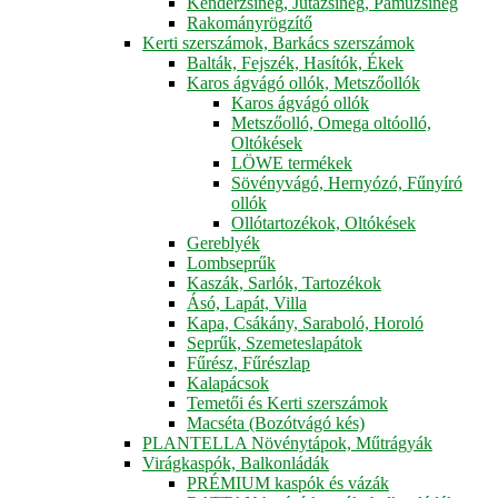
Kenderzsineg, Jutazsineg, Pamuzsineg
Rakományrögzítő
Kerti szerszámok, Barkács szerszámok
Balták, Fejszék, Hasítók, Ékek
Karos ágvágó ollók, Metszőollók
Karos ágvágó ollók
Metszőolló, Omega oltóolló,
Oltókések
LÖWE termékek
Sövényvágó, Hernyózó, Fűnyíró
ollók
Ollótartozékok, Oltókések
Gereblyék
Lombseprűk
Kaszák, Sarlók, Tartozékok
Ásó, Lapát, Villa
Kapa, Csákány, Saraboló, Horoló
Seprűk, Szemeteslapátok
Fűrész, Fűrészlap
Kalapácsok
Temetői és Kerti szerszámok
Macséta (Bozótvágó kés)
PLANTELLA Növénytápok, Műtrágyák
Virágkaspók, Balkonládák
PRÉMIUM kaspók és vázák