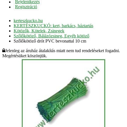
Bejelentkezés
Regisztráció
kerteszkucko.hu
KERTÉSZKUCKÓ: kert, barkács, háztartás
Kötözők, Kötelek, Zsinegek
Szőlőkötöző, Bálázózsineg, Egyéb kötöző
Szőlőkötöző drót PVC bevonattal 10 cm
Jelenleg az áruház átalakítás miatt nem tud rendeléseket fogadni.
Megértésüket köszönjük.