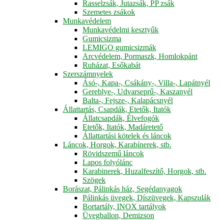
Rasselzsák, Jutazsák, PP zsák
Szemetes zsákok
Munkavédelem
Munkavédelmi kesztyűk
Gumicsizma
LEMIGO gumicsizmák
Arcvédelem, Pormaszk, Homlokpánt
Ruházat, Esőkabát
Szerszámnyelek
Ásó-, Kapa-, Csákány-, Villa-, Lapátnyél
Gereblye-, Udvarseprű-, Kaszanyél
Balta-, Fejsze-, Kalapácsnyél
Állattartás, Csapdák, Etetők, Itatók
Állatcsapdák, Élvefogók
Etetők, Itatók, Madáretető
Állattartási kötelek és láncok
Láncok, Horgok, Karabínerek, stb.
Rövidszemű láncok
Lapos folyólánc
Karabinerek, Huzalfeszítő, Horgok, stb.
Szögek
Borászat, Pálinkás ház, Segédanyagok
Pálinkás üvegek, Díszüvegek, Kapszulák
Bortartály, INOX tartályok
Üvegballon, Demizson