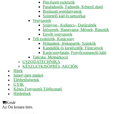
Pincészeti eszközök
Parafadugók, Fadugók, Kénező dugó
Borászati segédanyagok
Szüretelő kád és tartozékai
Vegyszerek
Szúnyog-, Kullancs-, Darázsírtók
Írtószerek, Hangyapor, Mérgek, Riasztók
Egyéb vegyszerek
Téli eszközök, Karácsony
Hólapátok, Jégkaparók, Szánkók
Kandallók és kiegészítők, Füstcsövek
Karácsonyfatalp, Fenyőcsomagoló háló
Talicska, Molnárkocsi
USZODATECHNIKA
KÉSZLETKISÖPRÉS, AKCIÓK
Hírek
Ismerj meg minket
Elérhetőségeink
GYIK
Képes Fogyasztói Tájékoztató
Hirdetések
Kosár
Az Ön kosara üres.