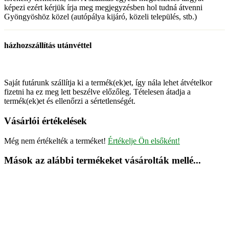
képezi ezért kérjük írja meg megjegyzésben hol tudná átvenni
Gyöngyöshöz közel (autópálya kijáró, közeli település, stb.)
házhozszállítás utánvéttel
Saját futárunk szállítja ki a termék(ek)et, így nála lehet átvételkor
fizetni ha ez meg lett beszélve előzőleg. Tételesen átadja a
termék(ek)et és ellenőrzi a sértetlenségét.
Vásárlói értékelések
Még nem értékelték a terméket!
Értékelje Ön elsőként!
Mások az alábbi termékeket vásárolták mellé...