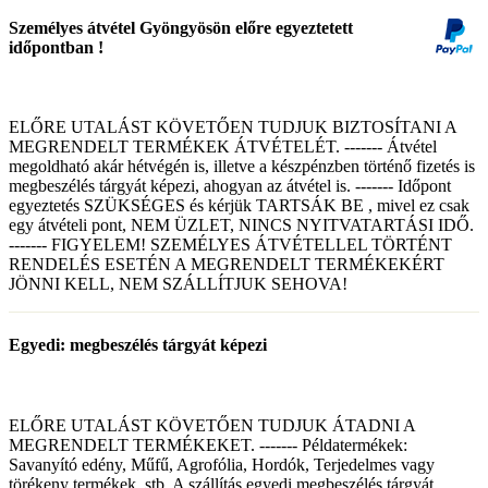
Személyes átvétel Gyöngyösön előre egyeztetett
időpontban !
ELŐRE UTALÁST KÖVETŐEN TUDJUK BIZTOSÍTANI A
MEGRENDELT TERMÉKEK ÁTVÉTELÉT. ------- Átvétel
megoldható akár hétvégén is, illetve a készpénzben történő fizetés is
megbeszélés tárgyát képezi, ahogyan az átvétel is. ------- Időpont
egyeztetés SZÜKSÉGES és kérjük TARTSÁK BE , mivel ez csak
egy átvételi pont, NEM ÜZLET, NINCS NYITVATARTÁSI IDŐ.
------- FIGYELEM! SZEMÉLYES ÁTVÉTELLEL TÖRTÉNT
RENDELÉS ESETÉN A MEGRENDELT TERMÉKEKÉRT
JÖNNI KELL, NEM SZÁLLÍTJUK SEHOVA!
Egyedi: megbeszélés tárgyát képezi
ELŐRE UTALÁST KÖVETŐEN TUDJUK ÁTADNI A
MEGRENDELT TERMÉKEKET. ------- Példatermékek:
Savanyító edény, Műfű, Agrofólia, Hordók, Terjedelmes vagy
törékeny termékek, stb. A szállítás egyedi megbeszélés tárgyát