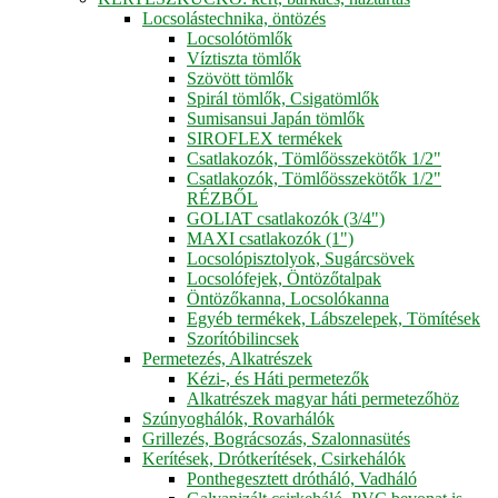
Locsolástechnika, öntözés
Locsolótömlők
Víztiszta tömlők
Szövött tömlők
Spirál tömlők, Csigatömlők
Sumisansui Japán tömlők
SIROFLEX termékek
Csatlakozók, Tömlőösszekötők 1/2"
Csatlakozók, Tömlőösszekötők 1/2"
RÉZBŐL
GOLIAT csatlakozók (3/4")
MAXI csatlakozók (1")
Locsolópisztolyok, Sugárcsövek
Locsolófejek, Öntözőtalpak
Öntözőkanna, Locsolókanna
Egyéb termékek, Lábszelepek, Tömítések
Szorítóbilincsek
Permetezés, Alkatrészek
Kézi-, és Háti permetezők
Alkatrészek magyar háti permetezőhöz
Szúnyoghálók, Rovarhálók
Grillezés, Bográcsozás, Szalonnasütés
Kerítések, Drótkerítések, Csirkehálók
Ponthegesztett drótháló, Vadháló