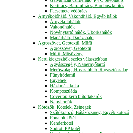
Galvanizált csirkeháló, PVC bevonat is
Kertirács, Baromfirács, Bambuszkerítés
Facsemete védőrács
Árnyékolóháló, Vakondháló, Egyéb hálók
Árnyékolóhálók
Vakondhálók
Növénytartó hálók, Uborkahálók
Madárháló, Darázsháló
Agroszövet, Geotextil, Műfű
Agroszövet, Geotextil
Műfű, Műsövény
Kerti kiegészítők széles választékban
Ágyásszegély, Napernyőtartó
Mérőszalag, Hosszabbító, Ragasztószalag
Fűnyíródamil
Egyebek
Háztartási kuka
Komposztláda
Covertop kerti bútortakarók
Napvitorlák
Kötözők, Kötelek, Zsinegek
Szőlőkötöző, Bálázózsineg, Egyéb kötöző
Fonatolt kötél
Kenderkötél
Sodrott PP kötél