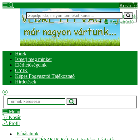
Kosár
Bejelentkezés
Regisztráció
Hírek
Ismerj meg minket
Elérhetőségeink
GYIK
Képes Fogyasztói Tájékoztató
Hirdetések
Menü
Kosár
Profil
Kínálatunk
KERTÉSZKUCKÓ: kert, barkács, háztartás