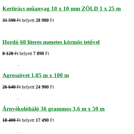
Kertirács műanyag 10 x 10 mm ZÖLD 1 x 25 m
31 590
Ft
helyett
28 900
Ft
Hordó 60 literes menetes körmös tetővel
8 128
Ft
helyett
7 890
Ft
Agroszövet 1,05 m x 100 m
26 640
Ft
helyett
24 900
Ft
Árnyékolóháló 36 grammos 3,6 m x 50 m
18 400
Ft
helyett
17 490
Ft