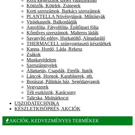
Kerti kiegészítők széles választékban
Kötözők, Kötelek, Zsinegek
Kerti szerszámok, Barkács szerszámok
PLANTELLA Növénytápok, Műtrágyák
Virágkaspók, Balkonládák
Agrofólia, Fátyolfólia, Építőipari fólia
Kőműves szerszámok, Malteros ládák
Savanyító edény, Hurkatöltő, Almadaráló
THERMACELL szúnyogriasztó készülékek
Kanna, Hordó, Láda, Rekesz
Zsákok
Munkavédelem
Szerszámnyelek
Állattartás, Csapdák, Etetők, Itatók
Láncok, Horgok, Karabínerek, stb.
Borászat, Pálinkás ház, Segédanyagok
Vegyszerek
Téli eszközök, Karácsony
Talicska, Molnárkocsi
USZODATECHNIKA
KÉSZLETKISÖPRÉS, AKCIÓK
AKCIÓK, KEDVEZMÉNYES TERMÉKEK