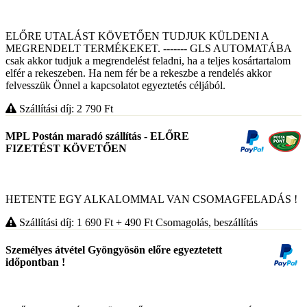
ELŐRE UTALÁST KÖVETŐEN TUDJUK KÜLDENI A
MEGRENDELT TERMÉKEKET. ------- GLS AUTOMATÁBA
csak akkor tudjuk a megrendelést feladni, ha a teljes kosártartalom
elfér a rekeszeben. Ha nem fér be a rekeszbe a rendelés akkor
felvesszük Önnel a kapcsolatot egyeztetés céljából.
Szállítási díj: 2 790
Ft
MPL Postán maradó szállítás - ELŐRE
FIZETÉST KÖVETŐEN
HETENTE EGY ALKALOMMAL VAN CSOMAGFELADÁS !
Szállítási díj: 1 690
Ft
+ 490
Ft
Csomagolás, beszállítás
Személyes átvétel Gyöngyösön előre egyeztetett
időpontban !