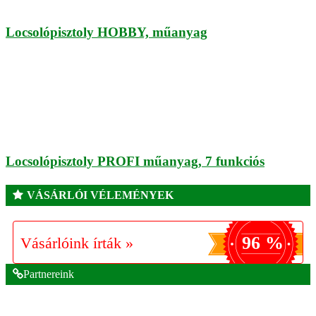
Locsolópisztoly HOBBY, műanyag
Locsolópisztoly PROFI műanyag, 7 funkciós
VÁSÁRLÓI VÉLEMÉNYEK
96 %
Vásárlóink írták »
Partnereink