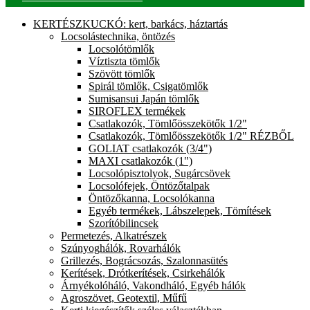
KERTÉSZKUCKÓ: kert, barkács, háztartás
Locsolástechnika, öntözés
Locsolótömlők
Víztiszta tömlők
Szövött tömlők
Spirál tömlők, Csigatömlők
Sumisansui Japán tömlők
SIROFLEX termékek
Csatlakozók, Tömlőösszekötők 1/2"
Csatlakozók, Tömlőösszekötők 1/2" RÉZBŐL
GOLIAT csatlakozók (3/4")
MAXI csatlakozók (1")
Locsolópisztolyok, Sugárcsövek
Locsolófejek, Öntözőtalpak
Öntözőkanna, Locsolókanna
Egyéb termékek, Lábszelepek, Tömítések
Szorítóbilincsek
Permetezés, Alkatrészek
Szúnyoghálók, Rovarhálók
Grillezés, Bográcsozás, Szalonnasütés
Kerítések, Drótkerítések, Csirkehálók
Árnyékolóháló, Vakondháló, Egyéb hálók
Agroszövet, Geotextil, Műfű