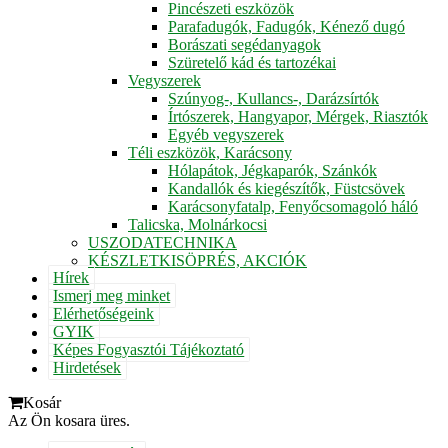
Pincészeti eszközök
Parafadugók, Fadugók, Kénező dugó
Borászati segédanyagok
Szüretelő kád és tartozékai
Vegyszerek
Szúnyog-, Kullancs-, Darázsírtók
Írtószerek, Hangyapor, Mérgek, Riasztók
Egyéb vegyszerek
Téli eszközök, Karácsony
Hólapátok, Jégkaparók, Szánkók
Kandallók és kiegészítők, Füstcsövek
Karácsonyfatalp, Fenyőcsomagoló háló
Talicska, Molnárkocsi
USZODATECHNIKA
KÉSZLETKISÖPRÉS, AKCIÓK
Hírek
Ismerj meg minket
Elérhetőségeink
GYIK
Képes Fogyasztói Tájékoztató
Hirdetések
Kosár
Az Ön kosara üres.