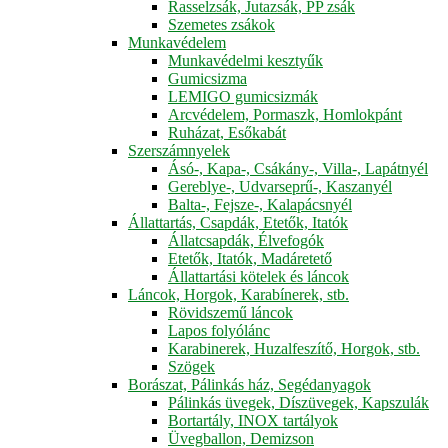
Rasselzsák, Jutazsák, PP zsák
Szemetes zsákok
Munkavédelem
Munkavédelmi kesztyűk
Gumicsizma
LEMIGO gumicsizmák
Arcvédelem, Pormaszk, Homlokpánt
Ruházat, Esőkabát
Szerszámnyelek
Ásó-, Kapa-, Csákány-, Villa-, Lapátnyél
Gereblye-, Udvarseprű-, Kaszanyél
Balta-, Fejsze-, Kalapácsnyél
Állattartás, Csapdák, Etetők, Itatók
Állatcsapdák, Élvefogók
Etetők, Itatók, Madáretető
Állattartási kötelek és láncok
Láncok, Horgok, Karabínerek, stb.
Rövidszemű láncok
Lapos folyólánc
Karabinerek, Huzalfeszítő, Horgok, stb.
Szögek
Borászat, Pálinkás ház, Segédanyagok
Pálinkás üvegek, Díszüvegek, Kapszulák
Bortartály, INOX tartályok
Üvegballon, Demizson