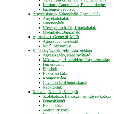
Galvanizált csirkeháló, PVC bevonat is
Kertirács, Baromfirács, Bambuszkerítés
Facsemete védőrács
Árnyékolóháló, Vakondháló, Egyéb hálók
Árnyékolóhálók
Vakondhálók
Növénytartó hálók, Uborkahálók
Madárháló, Darázsháló
Agroszövet, Geotextil, Műfű
Agroszövet, Geotextil
Műfű, Műsövény
Kerti kiegészítők széles választékban
Ágyásszegély, Napernyőtartó
Mérőszalag, Hosszabbító, Ragasztószalag
Fűnyíródamil
Egyebek
Háztartási kuka
Komposztláda
Covertop kerti bútortakarók
Napvitorlák
Kötözők, Kötelek, Zsinegek
Szőlőkötöző, Bálázózsineg, Egyéb kötöző
Fonatolt kötél
Kenderkötél
Sodrott PP kötél