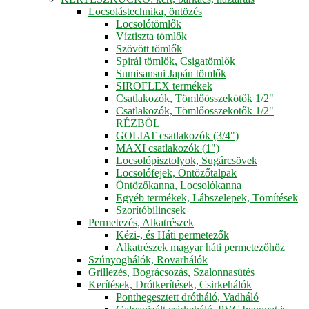
Locsolástechnika, öntözés
Locsolótömlők
Víztiszta tömlők
Szövött tömlők
Spirál tömlők, Csigatömlők
Sumisansui Japán tömlők
SIROFLEX termékek
Csatlakozók, Tömlőösszekötők 1/2"
Csatlakozók, Tömlőösszekötők 1/2"
RÉZBŐL
GOLIAT csatlakozók (3/4")
MAXI csatlakozók (1")
Locsolópisztolyok, Sugárcsövek
Locsolófejek, Öntözőtalpak
Öntözőkanna, Locsolókanna
Egyéb termékek, Lábszelepek, Tömítések
Szorítóbilincsek
Permetezés, Alkatrészek
Kézi-, és Háti permetezők
Alkatrészek magyar háti permetezőhöz
Szúnyoghálók, Rovarhálók
Grillezés, Bográcsozás, Szalonnasütés
Kerítések, Drótkerítések, Csirkehálók
Ponthegesztett drótháló, Vadháló