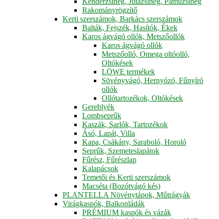
Kenderzsineg, Jutazsineg, Pamuzsineg
Rakományrögzítő
Kerti szerszámok, Barkács szerszámok
Balták, Fejszék, Hasítók, Ékek
Karos ágvágó ollók, Metszőollók
Karos ágvágó ollók
Metszőolló, Omega oltóolló,
Oltókések
LÖWE termékek
Sövényvágó, Hernyózó, Fűnyíró
ollók
Ollótartozékok, Oltókések
Gereblyék
Lombseprűk
Kaszák, Sarlók, Tartozékok
Ásó, Lapát, Villa
Kapa, Csákány, Saraboló, Horoló
Seprűk, Szemeteslapátok
Fűrész, Fűrészlap
Kalapácsok
Temetői és Kerti szerszámok
Macséta (Bozótvágó kés)
PLANTELLA Növénytápok, Műtrágyák
Virágkaspók, Balkonládák
PRÉMIUM kaspók és vázák