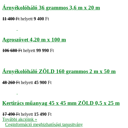
Árnyékolóháló 36 grammos 3,6 m x 20 m
11 400
Ft
helyett
9 400
Ft
Agroszövet 4,20 m x 100 m
106 680
Ft
helyett
99 990
Ft
Árnyékolóháló ZÖLD 160 grammos 2 m x 50 m
48 260
Ft
helyett
45 900
Ft
Kertirács műanyag 45 x 45 mm ZÖLD 0,5 x 25 m
17 490
Ft
helyett
15 490
Ft
További akcióink »
Ceginformáció megbizhatósági tanusitvány