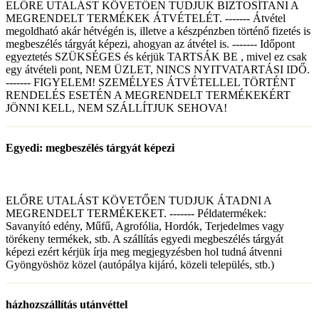
ELŐRE UTALÁST KÖVETŐEN TUDJUK BIZTOSÍTANI A
MEGRENDELT TERMÉKEK ÁTVÉTELÉT. ------- Átvétel
megoldható akár hétvégén is, illetve a készpénzben történő fizetés is
megbeszélés tárgyát képezi, ahogyan az átvétel is. ------- Időpont
egyeztetés SZÜKSÉGES és kérjük TARTSÁK BE , mivel ez csak
egy átvételi pont, NEM ÜZLET, NINCS NYITVATARTÁSI IDŐ.
------- FIGYELEM! SZEMÉLYES ÁTVÉTELLEL TÖRTÉNT
RENDELÉS ESETÉN A MEGRENDELT TERMÉKEKÉRT
JÖNNI KELL, NEM SZÁLLÍTJUK SEHOVA!
Egyedi: megbeszélés tárgyát képezi
ELŐRE UTALÁST KÖVETŐEN TUDJUK ÁTADNI A
MEGRENDELT TERMÉKEKET. ------- Példatermékek:
Savanyító edény, Műfű, Agrofólia, Hordók, Terjedelmes vagy
törékeny termékek, stb. A szállítás egyedi megbeszélés tárgyát
képezi ezért kérjük írja meg megjegyzésben hol tudná átvenni
Gyöngyöshöz közel (autópálya kijáró, közeli település, stb.)
házhozszállítás utánvéttel