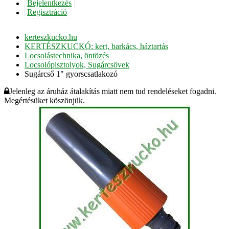
Bejelentkezés
Regisztráció
kerteszkucko.hu
KERTÉSZKUCKÓ: kert, barkács, háztartás
Locsolástechnika, öntözés
Locsolópisztolyok, Sugárcsövek
Sugárcső 1" gyorscsatlakozó
Jelenleg az áruház átalakítás miatt nem tud rendeléseket fogadni.
Megértésüket köszönjük.