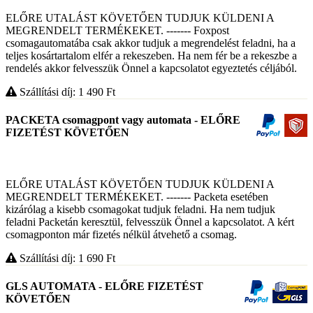
ELŐRE UTALÁST KÖVETŐEN TUDJUK KÜLDENI A
MEGRENDELT TERMÉKEKET. ------- Foxpost
csomagautomatába csak akkor tudjuk a megrendelést feladni, ha a
teljes kosártartalom elfér a rekeszeben. Ha nem fér be a rekeszbe a
rendelés akkor felvesszük Önnel a kapcsolatot egyeztetés céljából.
Szállítási díj: 1 490
Ft
PACKETA csomagpont vagy automata - ELŐRE
FIZETÉST KÖVETŐEN
ELŐRE UTALÁST KÖVETŐEN TUDJUK KÜLDENI A
MEGRENDELT TERMÉKEKET. ------- Packeta esetében
kizárólag a kisebb csomagokat tudjuk feladni. Ha nem tudjuk
feladni Packetán keresztül, felvesszük Önnel a kapcsolatot. A kért
csomagponton már fizetés nélkül átvehető a csomag.
Szállítási díj: 1 690
Ft
GLS AUTOMATA - ELŐRE FIZETÉST
KÖVETŐEN