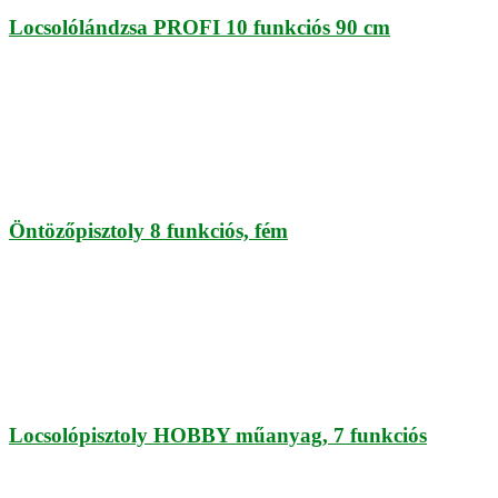
Locsolólándzsa PROFI 10 funkciós 90 cm
Öntözőpisztoly 8 funkciós, fém
Locsolópisztoly HOBBY műanyag, 7 funkciós