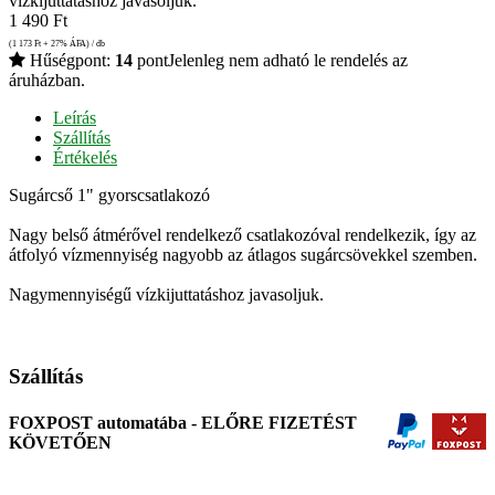
vízkijuttatáshoz javasoljuk.
1 490
Ft
(1 173
Ft
+ 27% ÁFA) / db
Hűségpont:
14
pont
Jelenleg nem adható le rendelés az
áruházban.
Leírás
Szállítás
Értékelés
Sugárcső 1" gyorscsatlakozó
Nagy belső átmérővel rendelkező csatlakozóval rendelkezik, így az
átfolyó vízmennyiség nagyobb az átlagos sugárcsövekkel szemben.
Nagymennyiségű vízkijuttatáshoz javasoljuk.
Szállítás
FOXPOST automatába - ELŐRE FIZETÉST
KÖVETŐEN