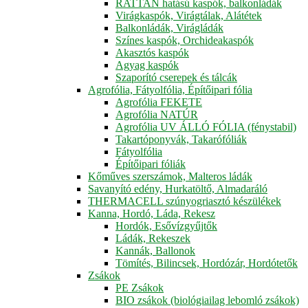
RATTAN hatású kaspók, balkonládák
Virágkaspók, Virágtálak, Alátétek
Balkonládák, Virágládák
Színes kaspók, Orchideakaspók
Akasztós kaspók
Agyag kaspók
Szaporító cserepek és tálcák
Agrofólia, Fátyolfólia, Építőipari fólia
Agrofólia FEKETE
Agrofólia NATÚR
Agrofólia UV ÁLLÓ FÓLIA (fénystabil)
Takartóponyvák, Takarófóliák
Fátyolfólia
Építőipari fóliák
Kőműves szerszámok, Malteros ládák
Savanyító edény, Hurkatöltő, Almadaráló
THERMACELL szúnyogriasztó készülékek
Kanna, Hordó, Láda, Rekesz
Hordók, Esővízgyűjtők
Ládák, Rekeszek
Kannák, Ballonok
Tömítés, Bilincsek, Hordózár, Hordótetők
Zsákok
PE Zsákok
BIO zsákok (biológiailag lebomló zsákok)