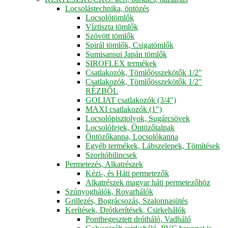
Locsolástechnika, öntözés
Locsolótömlők
Víztiszta tömlők
Szövött tömlők
Spirál tömlők, Csigatömlők
Sumisansui Japán tömlők
SIROFLEX termékek
Csatlakozók, Tömlőösszekötők 1/2"
Csatlakozók, Tömlőösszekötők 1/2"
RÉZBŐL
GOLIAT csatlakozók (3/4")
MAXI csatlakozók (1")
Locsolópisztolyok, Sugárcsövek
Locsolófejek, Öntözőtalpak
Öntözőkanna, Locsolókanna
Egyéb termékek, Lábszelepek, Tömítések
Szorítóbilincsek
Permetezés, Alkatrészek
Kézi-, és Háti permetezők
Alkatrészek magyar háti permetezőhöz
Szúnyoghálók, Rovarhálók
Grillezés, Bográcsozás, Szalonnasütés
Kerítések, Drótkerítések, Csirkehálók
Ponthegesztett drótháló, Vadháló