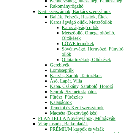
Kenderzsineg, Jutazsineg, Pamuzsineg
Rakományrögzítő
Kerti szerszámok, Barkács szerszámok
Balták, Fejszék, Hasítók, Ékek
Karos ágvágó ollók, Metszőollók
Karos ágvágó ollók
Metszőolló, Omega oltóolló,
Oltókések
LÖWE termékek
Sövényvágó, Hernyózó, Fűnyíró
ollók
Ollótartozékok, Oltókések
Gereblyék
Lombseprűk
Kaszák, Sarlók, Tartozékok
Ásó, Lapát, Villa
Kapa, Csákány, Saraboló, Horoló
Seprűk, Szemeteslapátok
Fűrész, Fűrészlap
Kalapácsok
Temetői és Kerti szerszámok
Macséta (Bozótvágó kés)
PLANTELLA Növénytápok, Műtrágyák
Virágkaspók, Balkonládák
PRÉMIUM kaspók és vázák