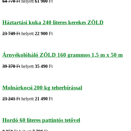
64 770
Ft
helyett
61 900
Ft
Háztartási kuka 240 literes kerekes ZÖLD
23 749
Ft
helyett
22 900
Ft
Árnyékolóháló ZÖLD 160 grammos 1,5 m x 50 m
39 370
Ft
helyett
35 490
Ft
Molnárkocsi 200 kg teherbírással
23 241
Ft
helyett
21 490
Ft
Hordó 60 literes pattintós tetővel