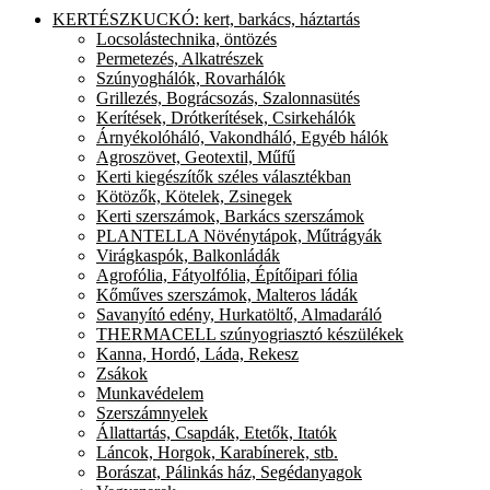
KERTÉSZKUCKÓ: kert, barkács, háztartás
Locsolástechnika, öntözés
Permetezés, Alkatrészek
Szúnyoghálók, Rovarhálók
Grillezés, Bográcsozás, Szalonnasütés
Kerítések, Drótkerítések, Csirkehálók
Árnyékolóháló, Vakondháló, Egyéb hálók
Agroszövet, Geotextil, Műfű
Kerti kiegészítők széles választékban
Kötözők, Kötelek, Zsinegek
Kerti szerszámok, Barkács szerszámok
PLANTELLA Növénytápok, Műtrágyák
Virágkaspók, Balkonládák
Agrofólia, Fátyolfólia, Építőipari fólia
Kőműves szerszámok, Malteros ládák
Savanyító edény, Hurkatöltő, Almadaráló
THERMACELL szúnyogriasztó készülékek
Kanna, Hordó, Láda, Rekesz
Zsákok
Munkavédelem
Szerszámnyelek
Állattartás, Csapdák, Etetők, Itatók
Láncok, Horgok, Karabínerek, stb.
Borászat, Pálinkás ház, Segédanyagok