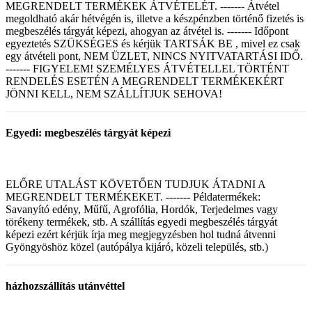
MEGRENDELT TERMÉKEK ÁTVÉTELÉT. ------- Átvétel
megoldható akár hétvégén is, illetve a készpénzben történő fizetés is
megbeszélés tárgyát képezi, ahogyan az átvétel is. ------- Időpont
egyeztetés SZÜKSÉGES és kérjük TARTSÁK BE , mivel ez csak
egy átvételi pont, NEM ÜZLET, NINCS NYITVATARTÁSI IDŐ.
------- FIGYELEM! SZEMÉLYES ÁTVÉTELLEL TÖRTÉNT
RENDELÉS ESETÉN A MEGRENDELT TERMÉKEKÉRT
JÖNNI KELL, NEM SZÁLLÍTJUK SEHOVA!
Egyedi: megbeszélés tárgyát képezi
ELŐRE UTALÁST KÖVETŐEN TUDJUK ÁTADNI A
MEGRENDELT TERMÉKEKET. ------- Példatermékek:
Savanyító edény, Műfű, Agrofólia, Hordók, Terjedelmes vagy
törékeny termékek, stb. A szállítás egyedi megbeszélés tárgyát
képezi ezért kérjük írja meg megjegyzésben hol tudná átvenni
Gyöngyöshöz közel (autópálya kijáró, közeli település, stb.)
házhozszállítás utánvéttel