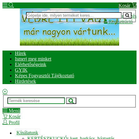
Kosár
Bejelentkezés
Regisztráció
Hírek
Ismerj meg minket
Elérhetőségeink
GYIK
Képes Fogyasztói Tájékoztató
Hirdetések
Menü
Kosár
Profil
Kínálatunk
KERTÉSZKUCKÓ: kert, barkács, háztartás