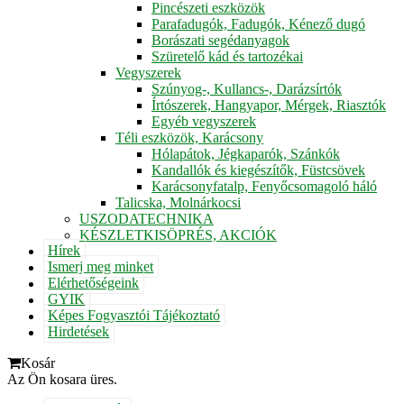
Pincészeti eszközök
Parafadugók, Fadugók, Kénező dugó
Borászati segédanyagok
Szüretelő kád és tartozékai
Vegyszerek
Szúnyog-, Kullancs-, Darázsírtók
Írtószerek, Hangyapor, Mérgek, Riasztók
Egyéb vegyszerek
Téli eszközök, Karácsony
Hólapátok, Jégkaparók, Szánkók
Kandallók és kiegészítők, Füstcsövek
Karácsonyfatalp, Fenyőcsomagoló háló
Talicska, Molnárkocsi
USZODATECHNIKA
KÉSZLETKISÖPRÉS, AKCIÓK
Hírek
Ismerj meg minket
Elérhetőségeink
GYIK
Képes Fogyasztói Tájékoztató
Hirdetések
Kosár
Az Ön kosara üres.