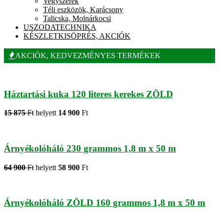
Vegyszerek
Téli eszközök, Karácsony
Talicska, Molnárkocsi
USZODATECHNIKA
KÉSZLETKISÖPRÉS, AKCIÓK
AKCIÓK, KEDVEZMÉNYES TERMÉKEK
Háztartási kuka 120 literes kerekes ZÖLD
15 875
Ft
helyett
14 900
Ft
Árnyékolóháló 230 grammos 1,8 m x 50 m
64 900
Ft
helyett
58 900
Ft
Árnyékolóháló ZÖLD 160 grammos 1,8 m x 50 m