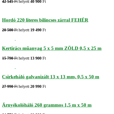
42 545
Ft
helyett
40 900
Ft
Hordó 220 literes bilincses zárral FEHÉR
20 500
Ft
helyett
19 490
Ft
Kertirács műanyag 5 x 5 mm ZÖLD 0,5 x 25 m
15 790
Ft
helyett
13 900
Ft
Csirkeháló galvanizált 13 x 13 mm, 0,5 x 50 m
27 990
Ft
helyett
20 990
Ft
Árnyékolóháló 260 grammos 1,5 m x 50 m