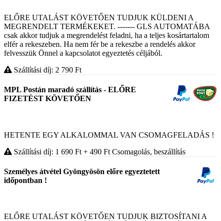
ELŐRE UTALÁST KÖVETŐEN TUDJUK KÜLDENI A
MEGRENDELT TERMÉKEKET. ------- GLS AUTOMATÁBA
csak akkor tudjuk a megrendelést feladni, ha a teljes kosártartalom
elfér a rekeszeben. Ha nem fér be a rekeszbe a rendelés akkor
felvesszük Önnel a kapcsolatot egyeztetés céljából.
Szállítási díj: 2 790
Ft
MPL Postán maradó szállítás - ELŐRE
FIZETÉST KÖVETŐEN
HETENTE EGY ALKALOMMAL VAN CSOMAGFELADÁS !
Szállítási díj: 1 690
Ft
+ 490
Ft
Csomagolás, beszállítás
Személyes átvétel Gyöngyösön előre egyeztetett
időpontban !
ELŐRE UTALÁST KÖVETŐEN TUDJUK BIZTOSÍTANI A