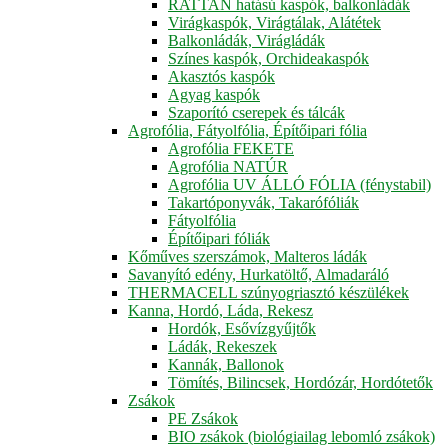
RATTAN hatású kaspók, balkonládák
Virágkaspók, Virágtálak, Alátétek
Balkonládák, Virágládák
Színes kaspók, Orchideakaspók
Akasztós kaspók
Agyag kaspók
Szaporító cserepek és tálcák
Agrofólia, Fátyolfólia, Építőipari fólia
Agrofólia FEKETE
Agrofólia NATÚR
Agrofólia UV ÁLLÓ FÓLIA (fénystabil)
Takartóponyvák, Takarófóliák
Fátyolfólia
Építőipari fóliák
Kőműves szerszámok, Malteros ládák
Savanyító edény, Hurkatöltő, Almadaráló
THERMACELL szúnyogriasztó készülékek
Kanna, Hordó, Láda, Rekesz
Hordók, Esővízgyűjtők
Ládák, Rekeszek
Kannák, Ballonok
Tömítés, Bilincsek, Hordózár, Hordótetők
Zsákok
PE Zsákok
BIO zsákok (biológiailag lebomló zsákok)