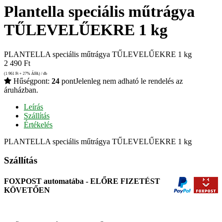
Plantella speciális műtrágya
TŰLEVELŰEKRE 1 kg
PLANTELLA speciális műtrágya TŰLEVELŰEKRE 1 kg
2 490
Ft
(1 961
Ft
+ 27% ÁFA) / db
Hűségpont:
24
pont
Jelenleg nem adható le rendelés az
áruházban.
Leírás
Szállítás
Értékelés
PLANTELLA speciális műtrágya TŰLEVELŰEKRE 1 kg
Szállítás
FOXPOST automatába - ELŐRE FIZETÉST
KÖVETŐEN