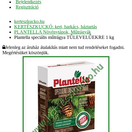
Bejelentkezés
Regisztráció
kerteszkucko.hu
KERTÉSZKUCKÓ: kert, barkács, háztartás
PLANTELLA Növénytápok, Műtrágyák
Plantella speciális műtrágya TŰLEVELŰEKRE 1 kg
Jelenleg az áruház átalakítás miatt nem tud rendeléseket fogadni.
Megértésüket köszönjük.