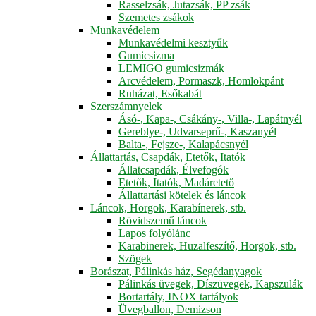
Rasselzsák, Jutazsák, PP zsák
Szemetes zsákok
Munkavédelem
Munkavédelmi kesztyűk
Gumicsizma
LEMIGO gumicsizmák
Arcvédelem, Pormaszk, Homlokpánt
Ruházat, Esőkabát
Szerszámnyelek
Ásó-, Kapa-, Csákány-, Villa-, Lapátnyél
Gereblye-, Udvarseprű-, Kaszanyél
Balta-, Fejsze-, Kalapácsnyél
Állattartás, Csapdák, Etetők, Itatók
Állatcsapdák, Élvefogók
Etetők, Itatók, Madáretető
Állattartási kötelek és láncok
Láncok, Horgok, Karabínerek, stb.
Rövidszemű láncok
Lapos folyólánc
Karabinerek, Huzalfeszítő, Horgok, stb.
Szögek
Borászat, Pálinkás ház, Segédanyagok
Pálinkás üvegek, Díszüvegek, Kapszulák
Bortartály, INOX tartályok
Üvegballon, Demizson