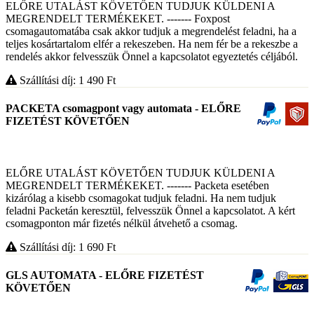
ELŐRE UTALÁST KÖVETŐEN TUDJUK KÜLDENI A
MEGRENDELT TERMÉKEKET. ------- Foxpost
csomagautomatába csak akkor tudjuk a megrendelést feladni, ha a
teljes kosártartalom elfér a rekeszeben. Ha nem fér be a rekeszbe a
rendelés akkor felvesszük Önnel a kapcsolatot egyeztetés céljából.
Szállítási díj: 1 490
Ft
PACKETA csomagpont vagy automata - ELŐRE
FIZETÉST KÖVETŐEN
ELŐRE UTALÁST KÖVETŐEN TUDJUK KÜLDENI A
MEGRENDELT TERMÉKEKET. ------- Packeta esetében
kizárólag a kisebb csomagokat tudjuk feladni. Ha nem tudjuk
feladni Packetán keresztül, felvesszük Önnel a kapcsolatot. A kért
csomagponton már fizetés nélkül átvehető a csomag.
Szállítási díj: 1 690
Ft
GLS AUTOMATA - ELŐRE FIZETÉST
KÖVETŐEN