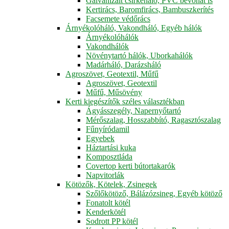
Galvanizált csirkeháló, PVC bevonat is
Kertirács, Baromfirács, Bambuszkerítés
Facsemete védőrács
Árnyékolóháló, Vakondháló, Egyéb hálók
Árnyékolóhálók
Vakondhálók
Növénytartó hálók, Uborkahálók
Madárháló, Darázsháló
Agroszövet, Geotextil, Műfű
Agroszövet, Geotextil
Műfű, Műsövény
Kerti kiegészítők széles választékban
Ágyásszegély, Napernyőtartó
Mérőszalag, Hosszabbító, Ragasztószalag
Fűnyíródamil
Egyebek
Háztartási kuka
Komposztláda
Covertop kerti bútortakarók
Napvitorlák
Kötözők, Kötelek, Zsinegek
Szőlőkötöző, Bálázózsineg, Egyéb kötöző
Fonatolt kötél
Kenderkötél
Sodrott PP kötél