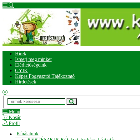
Hírek
Ismerj meg minket
Elérhetőségeink
GYIK
Képes Fogyasztói Tájékoztató
Hirdetések
Menü
Kosár
Profil
Kínálatunk
KERTÉSZKUCKÓ: kert, barkács, háztartás