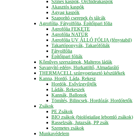
Színes kaspók, Orchideakaspók
Akasztós kaspók
Agyag kaspók
Szaporító cserepek és tálcák
Agrofólia, Fátyolfólia, Építőipari fólia
Agrofólia FEKETE
Agrofólia NATÚR
Agrofólia UV ÁLLÓ FÓLIA (fénystabil)
Takartóponyvák, Takarófóliák
Fátyolfólia
Építőipari fóliák
Kőműves szerszámok, Malteros ládák
Savanyító edény, Hurkatöltő, Almadaráló
THERMACELL szúnyogriasztó készülékek
Kanna, Hordó, Láda, Rekesz
Hordók, Esővízgyűjtők
Ládák, Rekeszek
Kannák, Ballonok
Tömítés, Bilincsek, Hordózár, Hordótetők
Zsákok
PE Zsákok
BIO zsákok (biológiailag lebomló zsákok)
Rasselzsák, Jutazsák, PP zsák
Szemetes zsákok
Munkavédelem