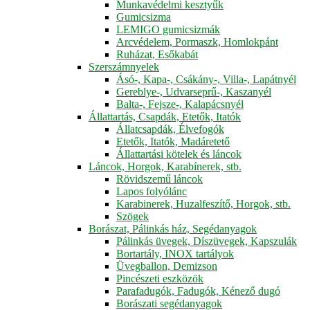
Munkavédelmi kesztyűk
Gumicsizma
LEMIGO gumicsizmák
Arcvédelem, Pormaszk, Homlokpánt
Ruházat, Esőkabát
Szerszámnyelek
Ásó-, Kapa-, Csákány-, Villa-, Lapátnyél
Gereblye-, Udvarseprű-, Kaszanyél
Balta-, Fejsze-, Kalapácsnyél
Állattartás, Csapdák, Etetők, Itatók
Állatcsapdák, Élvefogók
Etetők, Itatók, Madáretető
Állattartási kötelek és láncok
Láncok, Horgok, Karabínerek, stb.
Rövidszemű láncok
Lapos folyólánc
Karabinerek, Huzalfeszítő, Horgok, stb.
Szögek
Borászat, Pálinkás ház, Segédanyagok
Pálinkás üvegek, Díszüvegek, Kapszulák
Bortartály, INOX tartályok
Üvegballon, Demizson
Pincészeti eszközök
Parafadugók, Fadugók, Kénező dugó
Borászati segédanyagok