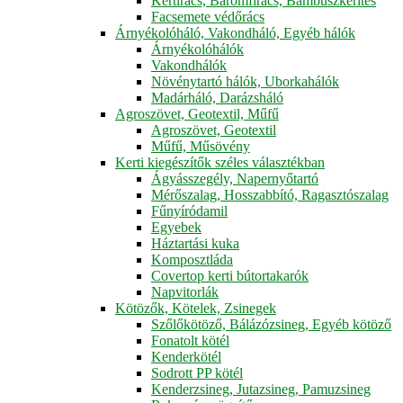
Kertirács, Baromfirács, Bambuszkerítés
Facsemete védőrács
Árnyékolóháló, Vakondháló, Egyéb hálók
Árnyékolóhálók
Vakondhálók
Növénytartó hálók, Uborkahálók
Madárháló, Darázsháló
Agroszövet, Geotextil, Műfű
Agroszövet, Geotextil
Műfű, Műsövény
Kerti kiegészítők széles választékban
Ágyásszegély, Napernyőtartó
Mérőszalag, Hosszabbító, Ragasztószalag
Fűnyíródamil
Egyebek
Háztartási kuka
Komposztláda
Covertop kerti bútortakarók
Napvitorlák
Kötözők, Kötelek, Zsinegek
Szőlőkötöző, Bálázózsineg, Egyéb kötöző
Fonatolt kötél
Kenderkötél
Sodrott PP kötél
Kenderzsineg, Jutazsineg, Pamuzsineg