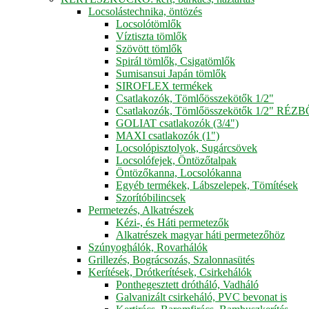
Locsolástechnika, öntözés
Locsolótömlők
Víztiszta tömlők
Szövött tömlők
Spirál tömlők, Csigatömlők
Sumisansui Japán tömlők
SIROFLEX termékek
Csatlakozók, Tömlőösszekötők 1/2"
Csatlakozók, Tömlőösszekötők 1/2" RÉZ
GOLIAT csatlakozók (3/4")
MAXI csatlakozók (1")
Locsolópisztolyok, Sugárcsövek
Locsolófejek, Öntözőtalpak
Öntözőkanna, Locsolókanna
Egyéb termékek, Lábszelepek, Tömítések
Szorítóbilincsek
Permetezés, Alkatrészek
Kézi-, és Háti permetezők
Alkatrészek magyar háti permetezőhöz
Szúnyoghálók, Rovarhálók
Grillezés, Bográcsozás, Szalonnasütés
Kerítések, Drótkerítések, Csirkehálók
Ponthegesztett drótháló, Vadháló
Galvanizált csirkeháló, PVC bevonat is