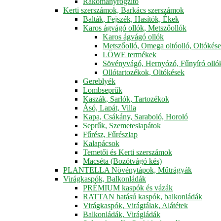
Rakományrögzítő
Kerti szerszámok, Barkács szerszámok
Balták, Fejszék, Hasítók, Ékek
Karos ágvágó ollók, Metszőollók
Karos ágvágó ollók
Metszőolló, Omega oltóolló, Oltókés
LÖWE termékek
Sövényvágó, Hernyózó, Fűnyíró olló
Ollótartozékok, Oltókések
Gereblyék
Lombseprűk
Kaszák, Sarlók, Tartozékok
Ásó, Lapát, Villa
Kapa, Csákány, Saraboló, Horoló
Seprűk, Szemeteslapátok
Fűrész, Fűrészlap
Kalapácsok
Temetői és Kerti szerszámok
Macséta (Bozótvágó kés)
PLANTELLA Növénytápok, Műtrágyák
Virágkaspók, Balkonládák
PRÉMIUM kaspók és vázák
RATTAN hatású kaspók, balkonládák
Virágkaspók, Virágtálak, Alátétek
Balkonládák, Virágládák