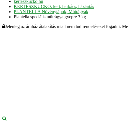
kerteszkucko.hu
KERTÉSZKUCKÓ: kert, barkács, háztartás
PLANTELLA Növénytápok, Műtrágyák
Plantella speciális műtrágya gyepre 3 kg
Jelenleg az áruház átalakítás miatt nem tud rendeléseket fogadni. M