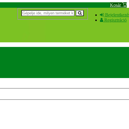
Kosár
Bejelentkezé
Regisztráció