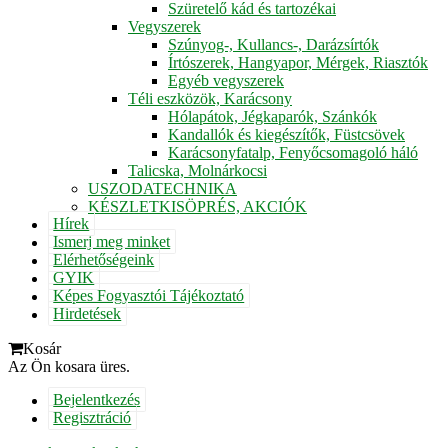
Szüretelő kád és tartozékai
Vegyszerek
Szúnyog-, Kullancs-, Darázsírtók
Írtószerek, Hangyapor, Mérgek, Riasztók
Egyéb vegyszerek
Téli eszközök, Karácsony
Hólapátok, Jégkaparók, Szánkók
Kandallók és kiegészítők, Füstcsövek
Karácsonyfatalp, Fenyőcsomagoló háló
Talicska, Molnárkocsi
USZODATECHNIKA
KÉSZLETKISÖPRÉS, AKCIÓK
Hírek
Ismerj meg minket
Elérhetőségeink
GYIK
Képes Fogyasztói Tájékoztató
Hirdetések
Kosár
Az Ön kosara üres.
Bejelentkezés
Regisztráció