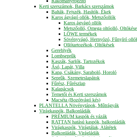
Rakományrögzítő
Kerti szerszámok, Barkács szerszámok
Balták, Fejszék, Hasítók, Ékek
Karos ágvágó ollók, Metszőollók
Karos ágvágó ollók
Metszőolló, Omega oltóolló, Oltókés
LÖWE termékek
Sövényvágó, Hernyózó, Fűnyíró olló
Ollótartozékok, Oltókések
Gereblyék
Lombseprűk
Kaszák, Sarlók, Tartozékok
Ásó, Lapát, Villa
Kapa, Csákány, Saraboló, Horoló
Seprűk, Szemeteslapátok
Fűrész, Fűrészlap
Kalapácsok
Temetői és Kerti szerszámok
Macséta (Bozótvágó kés)
PLANTELLA Növénytápok, Műtrágyák
Virágkaspók, Balkonládák
PRÉMIUM kaspók és vázák
RATTAN hatású kaspók, balkonládák
Virágkaspók, Virágtálak, Alátétek
Balkonládák, Virágládák