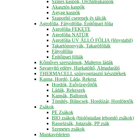
Színes kaspók, Orchideakaspók
Akasztós kaspók
Agyag kaspók
Szaporító cserepek és tálcák
Agrofólia, Fátyolfólia, Építőipari fólia
Agrofólia FEKETE
Agrofólia NATÚR
Agrofólia UV ÁLLÓ FÓLIA (fénystabil)
Takartóponyvák, Takarófóliák
Fátyolfólia
Építőipari fóliák
Kőműves szerszámok, Malteros ládák
Savanyító edény, Hurkatöltő, Almadaráló
THERMACELL szúnyogriasztó készülékek
Kanna, Hordó, Láda, Rekesz
Hordók, Esővízgyűjtők
Ládák, Rekeszek
Kannák, Ballonok
Tömítés, Bilincsek, Hordózár, Hordótetők
Zsákok
PE Zsákok
BIO zsákok (biológiailag lebomló zsákok)
Rasselzsák, Jutazsák, PP zsák
Szemetes zsákok
Munkavédelem