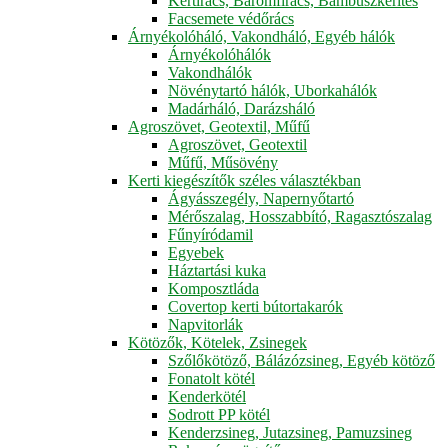
Kertirács, Baromfirács, Bambuszkerítés
Facsemete védőrács
Árnyékolóháló, Vakondháló, Egyéb hálók
Árnyékolóhálók
Vakondhálók
Növénytartó hálók, Uborkahálók
Madárháló, Darázsháló
Agroszövet, Geotextil, Műfű
Agroszövet, Geotextil
Műfű, Műsövény
Kerti kiegészítők széles választékban
Ágyásszegély, Napernyőtartó
Mérőszalag, Hosszabbító, Ragasztószalag
Fűnyíródamil
Egyebek
Háztartási kuka
Komposztláda
Covertop kerti bútortakarók
Napvitorlák
Kötözők, Kötelek, Zsinegek
Szőlőkötöző, Bálázózsineg, Egyéb kötöző
Fonatolt kötél
Kenderkötél
Sodrott PP kötél
Kenderzsineg, Jutazsineg, Pamuzsineg