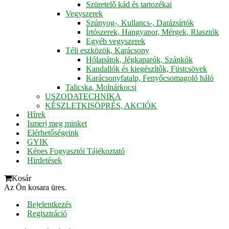
Szüretelő kád és tartozékai
Vegyszerek
Szúnyog-, Kullancs-, Darázsírtók
Írtószerek, Hangyapor, Mérgek, Riasztók
Egyéb vegyszerek
Téli eszközök, Karácsony
Hólapátok, Jégkaparók, Szánkók
Kandallók és kiegészítők, Füstcsövek
Karácsonyfatalp, Fenyőcsomagoló háló
Talicska, Molnárkocsi
USZODATECHNIKA
KÉSZLETKISÖPRÉS, AKCIÓK
Hírek
Ismerj meg minket
Elérhetőségeink
GYIK
Képes Fogyasztói Tájékoztató
Hirdetések
Kosár
Az Ön kosara üres.
Bejelentkezés
Regisztráció