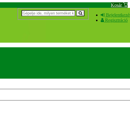
Kosár
Bejelentkezé
Regisztráció