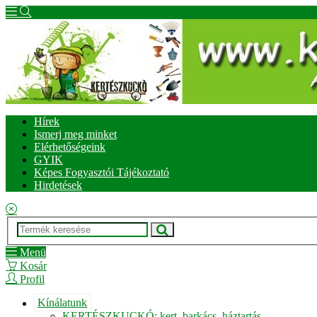
Hírek
Ismerj meg minket
Elérhetőségeink
GYIK
Képes Fogyasztói Tájékoztató
Hirdetések
Menü
Kosár
Profil
Kínálatunk
KERTÉSZKUCKÓ: kert, barkács, háztartás