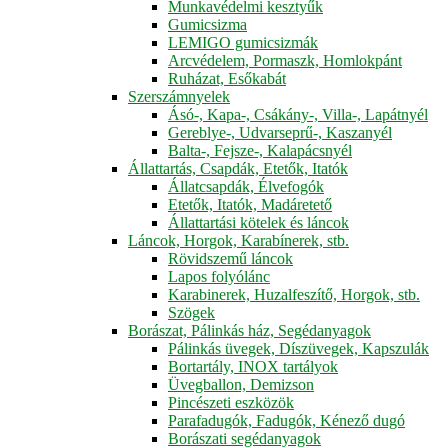
Munkavédelmi kesztyűk
Gumicsizma
LEMIGO gumicsizmák
Arcvédelem, Pormaszk, Homlokpánt
Ruházat, Esőkabát
Szerszámnyelek
Ásó-, Kapa-, Csákány-, Villa-, Lapátnyél
Gereblye-, Udvarseprű-, Kaszanyél
Balta-, Fejsze-, Kalapácsnyél
Állattartás, Csapdák, Etetők, Itatók
Állatcsapdák, Élvefogók
Etetők, Itatók, Madáretető
Állattartási kötelek és láncok
Láncok, Horgok, Karabínerek, stb.
Rövidszemű láncok
Lapos folyólánc
Karabinerek, Huzalfeszítő, Horgok, stb.
Szögek
Borászat, Pálinkás ház, Segédanyagok
Pálinkás üvegek, Díszüvegek, Kapszulák
Bortartály, INOX tartályok
Üvegballon, Demizson
Pincészeti eszközök
Parafadugók, Fadugók, Kénező dugó
Borászati segédanyagok