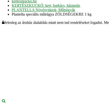
kerteszkucko.hu
KERTÉSZKUCKÓ: kert, barkács, háztartás
PLANTELLA Növénytápok, Műtrágyák
Plantella speciális műtrágya ZÖLDSÉGEKRE 1 kg
Jelenleg az áruház átalakítás miatt nem tud rendeléseket fogadni. M