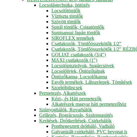
Locsolástechnika, öntözés
Locsolótömlők
Víztiszta tömlők
Szövött tömlők
Spirál tömlők, Csigatömlők
Sumisansui Japán tömlők
SIROFLEX termékek
Csatlakozók, Tömlőösszekötők 1/2"
Csatlakozók, Tömlőösszekötők 1/2" RÉZ
GOLIAT csatlakozók (3/4")
MAXI csatlakozók (1")
Locsolópisztolyok, Sugárcsövek
Locsolófejek, Öntözőtalpak
Öntözőkanna, Locsolókanna
Egyéb termékek, Lábszelepek, Tömítések
Szorítóbilincsek
Permetezés, Alkatrészek
Kézi-, és Háti permetezők
Alkatrészek magyar háti permetezőhöz
Szúnyoghálók, Rovarhálók
Grillezés, Bográcsozás, Szalonnasütés
Kerítések, Drótkerítések, Csirkehálók
Ponthegesztett drótháló, Vadháló
Galvanizált csirkeháló, PVC bevonat is