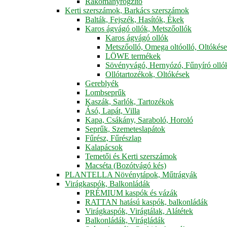
Rakományrögzítő
Kerti szerszámok, Barkács szerszámok
Balták, Fejszék, Hasítók, Ékek
Karos ágvágó ollók, Metszőollók
Karos ágvágó ollók
Metszőolló, Omega oltóolló, Oltókés
LÖWE termékek
Sövényvágó, Hernyózó, Fűnyíró olló
Ollótartozékok, Oltókések
Gereblyék
Lombseprűk
Kaszák, Sarlók, Tartozékok
Ásó, Lapát, Villa
Kapa, Csákány, Saraboló, Horoló
Seprűk, Szemeteslapátok
Fűrész, Fűrészlap
Kalapácsok
Temetői és Kerti szerszámok
Macséta (Bozótvágó kés)
PLANTELLA Növénytápok, Műtrágyák
Virágkaspók, Balkonládák
PRÉMIUM kaspók és vázák
RATTAN hatású kaspók, balkonládák
Virágkaspók, Virágtálak, Alátétek
Balkonládák, Virágládák