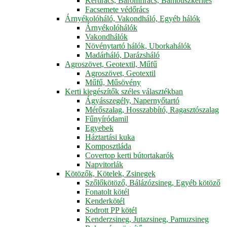
Kertirács, Baromfirács, Bambuszkerítés
Facsemete védőrács
Árnyékolóháló, Vakondháló, Egyéb hálók
Árnyékolóhálók
Vakondhálók
Növénytartó hálók, Uborkahálók
Madárháló, Darázsháló
Agroszövet, Geotextil, Műfű
Agroszövet, Geotextil
Műfű, Műsövény
Kerti kiegészítők széles választékban
Ágyásszegély, Napernyőtartó
Mérőszalag, Hosszabbító, Ragasztószalag
Fűnyíródamil
Egyebek
Háztartási kuka
Komposztláda
Covertop kerti bútortakarók
Napvitorlák
Kötözők, Kötelek, Zsinegek
Szőlőkötöző, Bálázózsineg, Egyéb kötöző
Fonatolt kötél
Kenderkötél
Sodrott PP kötél
Kenderzsineg, Jutazsineg, Pamuzsineg