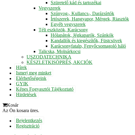
Szüretelő kád és tartozékai
Vegyszerek
Szúnyog-, Kullancs-, Darázsírtók
Írtószerek, Hangyapor, Mérgek, Riasztók
Egyéb vegyszerek
Téli eszközök, Karácsony
Hólapátok, Jégkaparók, Szánkók
Kandallók és kiegészítők, Füstcsövek
Karácsonyfatalp, Fenyőcsomagoló háló
Talicska, Molnárkocsi
USZODATECHNIKA
KÉSZLETKISÖPRÉS, AKCIÓK
Hírek
Ismerj meg minket
Elérhetőségeink
GYIK
Képes Fogyasztói Tájékoztató
Hirdetések
Kosár
Az Ön kosara üres.
Bejelentkezés
Regisztráció