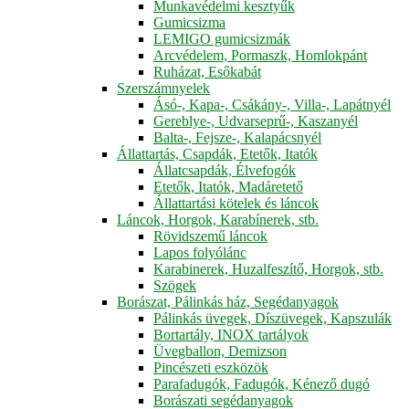
Munkavédelmi kesztyűk
Gumicsizma
LEMIGO gumicsizmák
Arcvédelem, Pormaszk, Homlokpánt
Ruházat, Esőkabát
Szerszámnyelek
Ásó-, Kapa-, Csákány-, Villa-, Lapátnyél
Gereblye-, Udvarseprű-, Kaszanyél
Balta-, Fejsze-, Kalapácsnyél
Állattartás, Csapdák, Etetők, Itatók
Állatcsapdák, Élvefogók
Etetők, Itatók, Madáretető
Állattartási kötelek és láncok
Láncok, Horgok, Karabínerek, stb.
Rövidszemű láncok
Lapos folyólánc
Karabinerek, Huzalfeszítő, Horgok, stb.
Szögek
Borászat, Pálinkás ház, Segédanyagok
Pálinkás üvegek, Díszüvegek, Kapszulák
Bortartály, INOX tartályok
Üvegballon, Demizson
Pincészeti eszközök
Parafadugók, Fadugók, Kénező dugó
Borászati segédanyagok