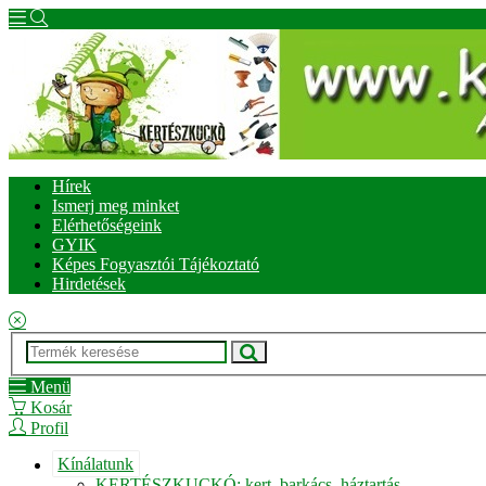
Hírek
Ismerj meg minket
Elérhetőségeink
GYIK
Képes Fogyasztói Tájékoztató
Hirdetések
Menü
Kosár
Profil
Kínálatunk
KERTÉSZKUCKÓ: kert, barkács, háztartás