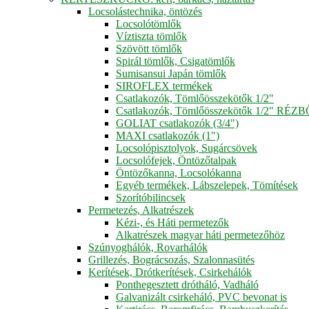
Locsolástechnika, öntözés
Locsolótömlők
Víztiszta tömlők
Szövött tömlők
Spirál tömlők, Csigatömlők
Sumisansui Japán tömlők
SIROFLEX termékek
Csatlakozók, Tömlőösszekötők 1/2"
Csatlakozók, Tömlőösszekötők 1/2" RÉZ
GOLIAT csatlakozók (3/4")
MAXI csatlakozók (1")
Locsolópisztolyok, Sugárcsövek
Locsolófejek, Öntözőtalpak
Öntözőkanna, Locsolókanna
Egyéb termékek, Lábszelepek, Tömítések
Szorítóbilincsek
Permetezés, Alkatrészek
Kézi-, és Háti permetezők
Alkatrészek magyar háti permetezőhöz
Szúnyoghálók, Rovarhálók
Grillezés, Bográcsozás, Szalonnasütés
Kerítések, Drótkerítések, Csirkehálók
Ponthegesztett drótháló, Vadháló
Galvanizált csirkeháló, PVC bevonat is