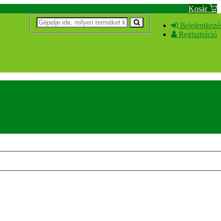
Kosár
Bejelentkezé
Regisztráció