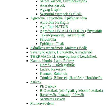
Színes kaspók, Orchideakaspók
Akasztós kaspók
Agyag kaspók
Szaporító cserepek és tálcák
Agrofólia, Fátyolfólia, Építőipari fólia
Agrofólia FEKETE
Agrofólia NATÚR
Agrofólia UV ÁLLÓ FÓLIA (fénystabil)
Takartóponyvák, Takarófóliák
Fátyolfólia
Építőipari fóliák
Kőműves szerszámok, Malteros ládák
Savanyító edény, Hurkatöltő, Almadaráló
THERMACELL szúnyogriasztó készülékek
Kanna, Hordó, Láda, Rekesz
Hordók, Esővízgyűjtők
Ládák, Rekeszek
Kannák, Ballonok
Tömítés, Bilincsek, Hordózár, Hordótetők
Zsákok
PE Zsákok
BIO zsákok (biológiailag lebomló zsákok)
Rasselzsák, Jutazsák, PP zsák
Szemetes zsákok
Munkavédelem