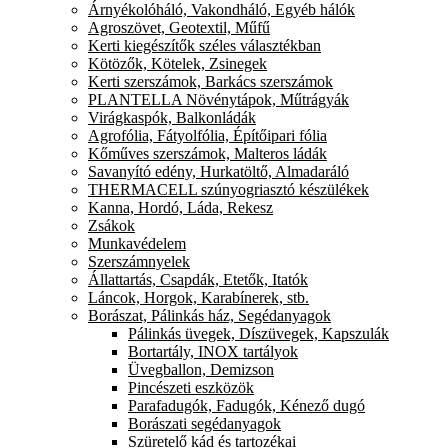
Árnyékolóháló, Vakondháló, Egyéb hálók
Agroszövet, Geotextil, Műfű
Kerti kiegészítők széles választékban
Kötözők, Kötelek, Zsinegek
Kerti szerszámok, Barkács szerszámok
PLANTELLA Növénytápok, Műtrágyák
Virágkaspók, Balkonládák
Agrofólia, Fátyolfólia, Építőipari fólia
Kőműves szerszámok, Malteros ládák
Savanyító edény, Hurkatöltő, Almadaráló
THERMACELL szúnyogriasztó készülékek
Kanna, Hordó, Láda, Rekesz
Zsákok
Munkavédelem
Szerszámnyelek
Állattartás, Csapdák, Etetők, Itatók
Láncok, Horgok, Karabínerek, stb.
Borászat, Pálinkás ház, Segédanyagok
Pálinkás üvegek, Díszüvegek, Kapszulák
Bortartály, INOX tartályok
Üvegballon, Demizson
Pincészeti eszközök
Parafadugók, Fadugók, Kénező dugó
Borászati segédanyagok
Szüretelő kád és tartozékai