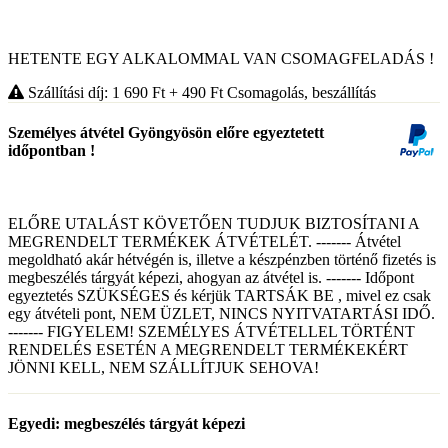
HETENTE EGY ALKALOMMAL VAN CSOMAGFELADÁS !
Szállítási díj: 1 690
Ft
+ 490
Ft
Csomagolás, beszállítás
Személyes átvétel Gyöngyösön előre egyeztetett
időpontban !
ELŐRE UTALÁST KÖVETŐEN TUDJUK BIZTOSÍTANI A
MEGRENDELT TERMÉKEK ÁTVÉTELÉT. ------- Átvétel
megoldható akár hétvégén is, illetve a készpénzben történő fizetés is
megbeszélés tárgyát képezi, ahogyan az átvétel is. ------- Időpont
egyeztetés SZÜKSÉGES és kérjük TARTSÁK BE , mivel ez csak
egy átvételi pont, NEM ÜZLET, NINCS NYITVATARTÁSI IDŐ.
------- FIGYELEM! SZEMÉLYES ÁTVÉTELLEL TÖRTÉNT
RENDELÉS ESETÉN A MEGRENDELT TERMÉKEKÉRT
JÖNNI KELL, NEM SZÁLLÍTJUK SEHOVA!
Egyedi: megbeszélés tárgyát képezi