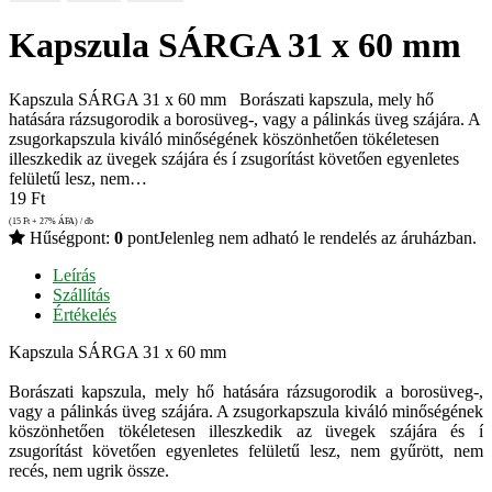
Kapszula SÁRGA 31 x 60 mm
Kapszula SÁRGA 31 x 60 mm Borászati kapszula, mely hő
hatására rázsugorodik a borosüveg-, vagy a pálinkás üveg szájára. A
zsugorkapszula kiváló minőségének köszönhetően tökéletesen
illeszkedik az üvegek szájára és í zsugorítást követően egyenletes
felületű lesz, nem…
19
Ft
(15
Ft
+ 27% ÁFA) / db
Hűségpont:
0
pont
Jelenleg nem adható le rendelés az áruházban.
Leírás
Szállítás
Értékelés
Kapszula SÁRGA 31 x 60 mm
Borászati kapszula, mely hő hatására rázsugorodik a borosüveg-,
vagy a pálinkás üveg szájára. A zsugorkapszula kiváló minőségének
köszönhetően tökéletesen illeszkedik az üvegek szájára és í
zsugorítást követően egyenletes felületű lesz, nem gyűrött, nem
recés, nem ugrik össze.