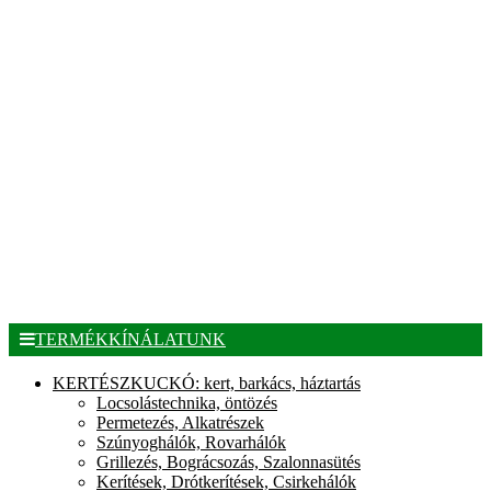
TERMÉKKÍNÁLATUNK
KERTÉSZKUCKÓ: kert, barkács, háztartás
Locsolástechnika, öntözés
Permetezés, Alkatrészek
Szúnyoghálók, Rovarhálók
Grillezés, Bográcsozás, Szalonnasütés
Kerítések, Drótkerítések, Csirkehálók