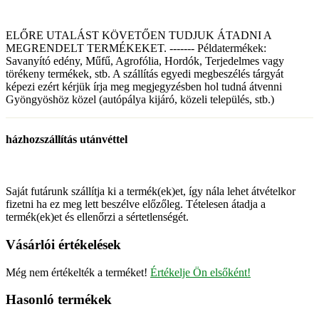
ELŐRE UTALÁST KÖVETŐEN TUDJUK ÁTADNI A
MEGRENDELT TERMÉKEKET. ------- Példatermékek:
Savanyító edény, Műfű, Agrofólia, Hordók, Terjedelmes vagy
törékeny termékek, stb. A szállítás egyedi megbeszélés tárgyát
képezi ezért kérjük írja meg megjegyzésben hol tudná átvenni
Gyöngyöshöz közel (autópálya kijáró, közeli település, stb.)
házhozszállítás utánvéttel
Saját futárunk szállítja ki a termék(ek)et, így nála lehet átvételkor
fizetni ha ez meg lett beszélve előzőleg. Tételesen átadja a
termék(ek)et és ellenőrzi a sértetlenségét.
Vásárlói értékelések
Még nem értékelték a terméket!
Értékelje Ön elsőként!
Hasonló termékek