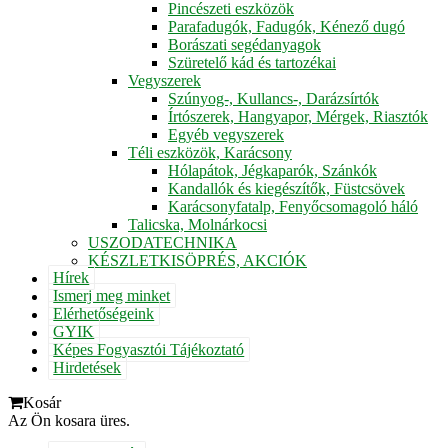
Pincészeti eszközök
Parafadugók, Fadugók, Kénező dugó
Borászati segédanyagok
Szüretelő kád és tartozékai
Vegyszerek
Szúnyog-, Kullancs-, Darázsírtók
Írtószerek, Hangyapor, Mérgek, Riasztók
Egyéb vegyszerek
Téli eszközök, Karácsony
Hólapátok, Jégkaparók, Szánkók
Kandallók és kiegészítők, Füstcsövek
Karácsonyfatalp, Fenyőcsomagoló háló
Talicska, Molnárkocsi
USZODATECHNIKA
KÉSZLETKISÖPRÉS, AKCIÓK
Hírek
Ismerj meg minket
Elérhetőségeink
GYIK
Képes Fogyasztói Tájékoztató
Hirdetések
Kosár
Az Ön kosara üres.