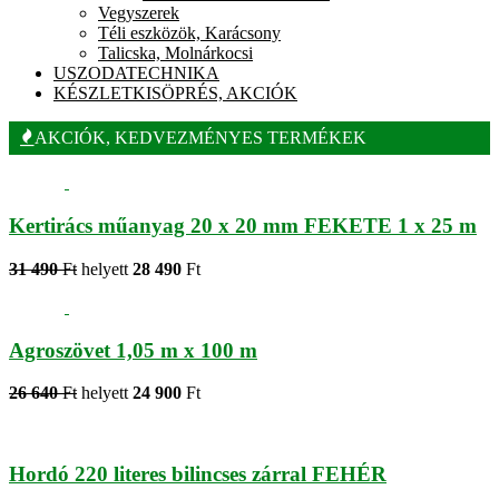
Vegyszerek
Téli eszközök, Karácsony
Talicska, Molnárkocsi
USZODATECHNIKA
KÉSZLETKISÖPRÉS, AKCIÓK
AKCIÓK, KEDVEZMÉNYES TERMÉKEK
Kertirács műanyag 20 x 20 mm FEKETE 1 x 25 m
31 490
Ft
helyett
28 490
Ft
Agroszövet 1,05 m x 100 m
26 640
Ft
helyett
24 900
Ft
Hordó 220 literes bilincses zárral FEHÉR