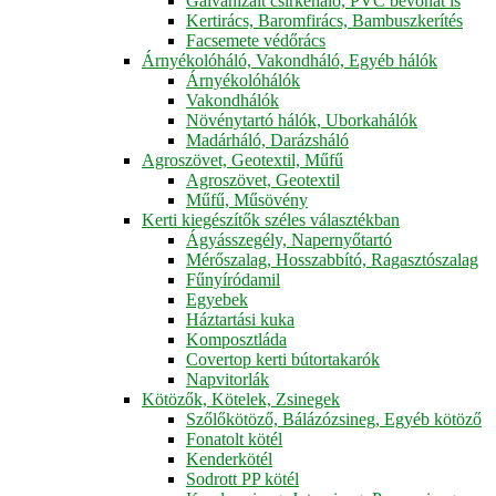
Galvanizált csirkeháló, PVC bevonat is
Kertirács, Baromfirács, Bambuszkerítés
Facsemete védőrács
Árnyékolóháló, Vakondháló, Egyéb hálók
Árnyékolóhálók
Vakondhálók
Növénytartó hálók, Uborkahálók
Madárháló, Darázsháló
Agroszövet, Geotextil, Műfű
Agroszövet, Geotextil
Műfű, Műsövény
Kerti kiegészítők széles választékban
Ágyásszegély, Napernyőtartó
Mérőszalag, Hosszabbító, Ragasztószalag
Fűnyíródamil
Egyebek
Háztartási kuka
Komposztláda
Covertop kerti bútortakarók
Napvitorlák
Kötözők, Kötelek, Zsinegek
Szőlőkötöző, Bálázózsineg, Egyéb kötöző
Fonatolt kötél
Kenderkötél
Sodrott PP kötél