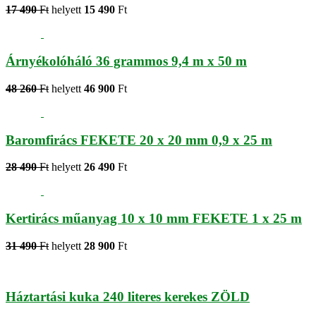
17 490
Ft
helyett
15 490
Ft
Árnyékolóháló 36 grammos 9,4 m x 50 m
48 260
Ft
helyett
46 900
Ft
Baromfirács FEKETE 20 x 20 mm 0,9 x 25 m
28 490
Ft
helyett
26 490
Ft
Kertirács műanyag 10 x 10 mm FEKETE 1 x 25 m
31 490
Ft
helyett
28 900
Ft
Háztartási kuka 240 literes kerekes ZÖLD