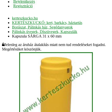
Bejelentkezés
Regisztráció
kerteszkucko.hu
KERTÉSZKUCKÓ: kert, barkács, háztartás
Borászat, Pálinkás ház, Segédanyagok
Pálinkás üvegek, Díszüvegek, Kapszulák
Kapszula SÁRGA 31 x 60 mm
Jelenleg az áruház átalakítás miatt nem tud rendeléseket fogadni.
Megértésüket köszönjük.