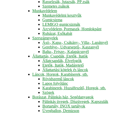
Rasselzsák, Jutazsák, PP zsák
Szemetes zsákok
Munkavédelem
Munkavédelmi kesztyűk
Gumicsizma
LEMIGO gumicsizmák
Arcvédelem, Pormaszk, Homlokpánt
Ruházat, Esőkabát
Szerszámnyelek
Ásó-, Kapa-, Csákány-, Villa-, Lapátnyél
Gereblye-, Udvarseprű-, Kaszanyél
Balta-, Fejsze-, Kalapácsnyél
Állattartás, Csapdák, Etetők, Itatók
Állatcsapdák, Élvefogók
Etetők, Itatók, Madáretető
Állattartási kötelek és láncok
Láncok, Horgok, Karabínerek, stb.
Rövidszemű láncok
Lapos folyólánc
Karabinerek, Huzalfeszítő, Horgok, stb.
Szögek
Borászat, Pálinkás ház, Segédanyagok
Pálinkás üvegek, Díszüvegek, Kapszulák
Bortartály, INOX tartályok
Üvegballon, Demizson