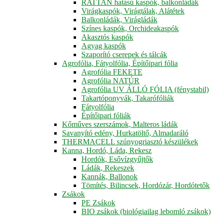
RATTAN hatású kaspók, balkonládák
Virágkaspók, Virágtálak, Alátétek
Balkonládák, Virágládák
Színes kaspók, Orchideakaspók
Akasztós kaspók
Agyag kaspók
Szaporító cserepek és tálcák
Agrofólia, Fátyolfólia, Építőipari fólia
Agrofólia FEKETE
Agrofólia NATÚR
Agrofólia UV ÁLLÓ FÓLIA (fénystabil)
Takartóponyvák, Takarófóliák
Fátyolfólia
Építőipari fóliák
Kőműves szerszámok, Malteros ládák
Savanyító edény, Hurkatöltő, Almadaráló
THERMACELL szúnyogriasztó készülékek
Kanna, Hordó, Láda, Rekesz
Hordók, Esővízgyűjtők
Ládák, Rekeszek
Kannák, Ballonok
Tömítés, Bilincsek, Hordózár, Hordótetők
Zsákok
PE Zsákok
BIO zsákok (biológiailag lebomló zsákok)