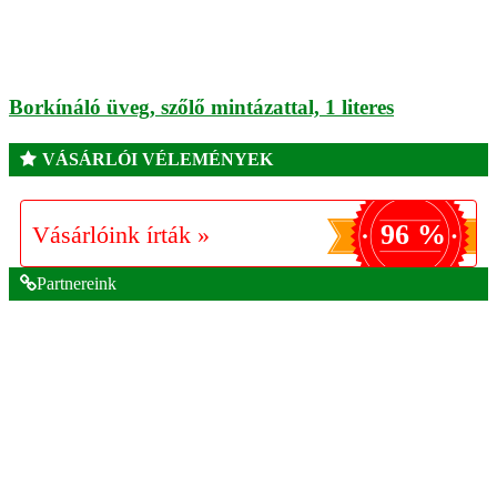
Borkínáló üveg, szőlő mintázattal, 1 literes
VÁSÁRLÓI VÉLEMÉNYEK
96 %
Vásárlóink írták »
Partnereink