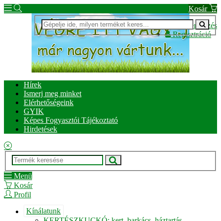
Kosár
Bejelentkezés
Regisztráció
Hírek
Ismerj meg minket
Elérhetőségeink
GYIK
Képes Fogyasztói Tájékoztató
Hirdetések
Menü
Kosár
Profil
Kínálatunk
KERTÉSZKUCKÓ: kert, barkács, háztartás