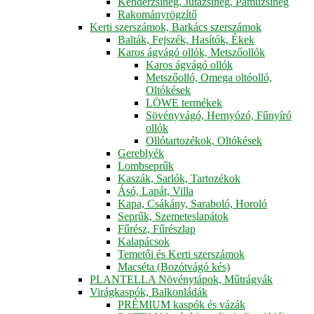
Kenderzsineg, Jutazsineg, Pamuzsineg
Rakományrögzítő
Kerti szerszámok, Barkács szerszámok
Balták, Fejszék, Hasítók, Ékek
Karos ágvágó ollók, Metszőollók
Karos ágvágó ollók
Metszőolló, Omega oltóolló,
Oltókések
LÖWE termékek
Sövényvágó, Hernyózó, Fűnyíró
ollók
Ollótartozékok, Oltókések
Gereblyék
Lombseprűk
Kaszák, Sarlók, Tartozékok
Ásó, Lapát, Villa
Kapa, Csákány, Saraboló, Horoló
Seprűk, Szemeteslapátok
Fűrész, Fűrészlap
Kalapácsok
Temetői és Kerti szerszámok
Macséta (Bozótvágó kés)
PLANTELLA Növénytápok, Műtrágyák
Virágkaspók, Balkonládák
PRÉMIUM kaspók és vázák