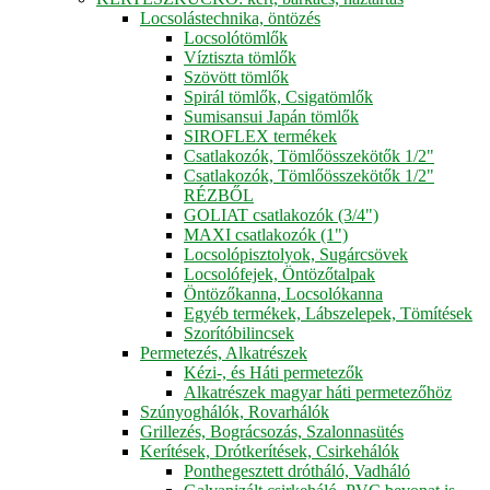
Locsolástechnika, öntözés
Locsolótömlők
Víztiszta tömlők
Szövött tömlők
Spirál tömlők, Csigatömlők
Sumisansui Japán tömlők
SIROFLEX termékek
Csatlakozók, Tömlőösszekötők 1/2"
Csatlakozók, Tömlőösszekötők 1/2"
RÉZBŐL
GOLIAT csatlakozók (3/4")
MAXI csatlakozók (1")
Locsolópisztolyok, Sugárcsövek
Locsolófejek, Öntözőtalpak
Öntözőkanna, Locsolókanna
Egyéb termékek, Lábszelepek, Tömítések
Szorítóbilincsek
Permetezés, Alkatrészek
Kézi-, és Háti permetezők
Alkatrészek magyar háti permetezőhöz
Szúnyoghálók, Rovarhálók
Grillezés, Bográcsozás, Szalonnasütés
Kerítések, Drótkerítések, Csirkehálók
Ponthegesztett drótháló, Vadháló