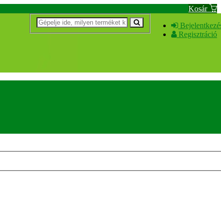
Kosár
Bejelentkezé
Regisztráció