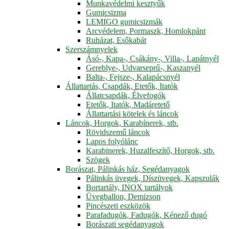
Munkavédelmi kesztyűk
Gumicsizma
LEMIGO gumicsizmák
Arcvédelem, Pormaszk, Homlokpánt
Ruházat, Esőkabát
Szerszámnyelek
Ásó-, Kapa-, Csákány-, Villa-, Lapátnyél
Gereblye-, Udvarseprű-, Kaszanyél
Balta-, Fejsze-, Kalapácsnyél
Állattartás, Csapdák, Etetők, Itatók
Állatcsapdák, Élvefogók
Etetők, Itatók, Madáretető
Állattartási kötelek és láncok
Láncok, Horgok, Karabínerek, stb.
Rövidszemű láncok
Lapos folyólánc
Karabinerek, Huzalfeszítő, Horgok, stb.
Szögek
Borászat, Pálinkás ház, Segédanyagok
Pálinkás üvegek, Díszüvegek, Kapszulák
Bortartály, INOX tartályok
Üvegballon, Demizson
Pincészeti eszközök
Parafadugók, Fadugók, Kénező dugó
Borászati segédanyagok