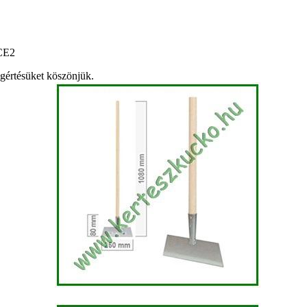
ICE2
egértésüket köszönjük.