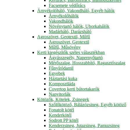
Kertirács, Baromfirács, Bambuszkerítés
Facsemete védőrács
Árnyékolóháló, Vakondháló, Egyéb hálók
Árnyékolóhálók
Vakondhálók
Növénytartó hálók, Uborkahálók
Madárháló, Darázsháló
Agroszövet, Geotextil, Műfű
Agroszövet, Geotextil
Műfű, Műsövény
Kerti kiegészítők széles választékban
Ágyásszegély, Napernyőtartó
Mérőszalag, Hosszabbító, Ragasztószalag
Fűnyíródamil
Egyebek
Háztartási kuka
Komposztláda
Covertop kerti bútortakarók
Napvitorlák
Kötözők, Kötelek, Zsinegek
Szőlőkötöző, Bálázózsineg, Egyéb kötöző
Fonatolt kötél
Kenderkötél
Sodrott PP kötél
Kenderzsineg, Jutazsineg, Pamuzsineg