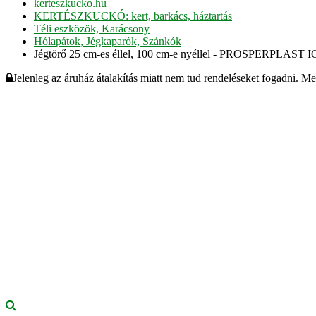
kerteszkucko.hu
KERTÉSZKUCKÓ: kert, barkács, háztartás
Téli eszközök, Karácsony
Hólapátok, Jégkaparók, Szánkók
Jégtörő 25 cm-es éllel, 100 cm-e nyéllel - PROSPERPLAST 
Jelenleg az áruház átalakítás miatt nem tud rendeléseket fogadni. M