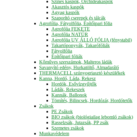
Színes kaspók, Orchideakaspók
Akasztós kaspók
Agyag kaspók
Szaporító cserepek és tálcák
Agrofólia, Fátyolfólia, Építőipari fólia
Agrofólia FEKETE
Agrofólia NATÚR
Agrofólia UV ÁLLÓ FÓLIA (fénystabil)
Takartóponyvák, Takarófóliák
Fátyolfólia
Építőipari fóliák
Kőműves szerszámok, Malteros ládák
Savanyító edény, Hurkatöltő, Almadaráló
THERMACELL szúnyogriasztó készülékek
Kanna, Hordó, Láda, Rekesz
Hordók, Esővízgyűjtők
Ládák, Rekeszek
Kannák, Ballonok
Tömítés, Bilincsek, Hordózár, Hordótetők
Zsákok
PE Zsákok
BIO zsákok (biológiailag lebomló zsákok)
Rasselzsák, Jutazsák, PP zsák
Szemetes zsákok
Munkavédelem