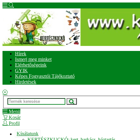
Hírek
Ismerj meg minket
Elérhetőségeink
GYIK
Képes Fogyasztói Tájékoztató
Hirdetések
Menü
Kosár
Profil
Kínálatunk
KERTÉSZKUCKÓ: kert, barkács, háztartás