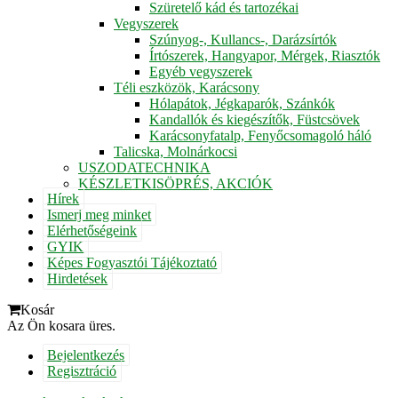
Szüretelő kád és tartozékai
Vegyszerek
Szúnyog-, Kullancs-, Darázsírtók
Írtószerek, Hangyapor, Mérgek, Riasztók
Egyéb vegyszerek
Téli eszközök, Karácsony
Hólapátok, Jégkaparók, Szánkók
Kandallók és kiegészítők, Füstcsövek
Karácsonyfatalp, Fenyőcsomagoló háló
Talicska, Molnárkocsi
USZODATECHNIKA
KÉSZLETKISÖPRÉS, AKCIÓK
Hírek
Ismerj meg minket
Elérhetőségeink
GYIK
Képes Fogyasztói Tájékoztató
Hirdetések
Kosár
Az Ön kosara üres.
Bejelentkezés
Regisztráció