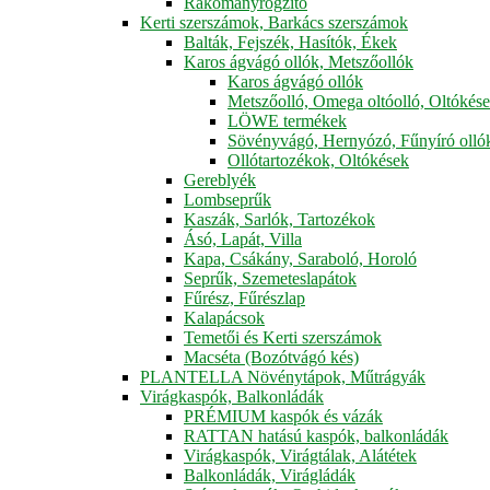
Rakományrögzítő
Kerti szerszámok, Barkács szerszámok
Balták, Fejszék, Hasítók, Ékek
Karos ágvágó ollók, Metszőollók
Karos ágvágó ollók
Metszőolló, Omega oltóolló, Oltókés
LÖWE termékek
Sövényvágó, Hernyózó, Fűnyíró olló
Ollótartozékok, Oltókések
Gereblyék
Lombseprűk
Kaszák, Sarlók, Tartozékok
Ásó, Lapát, Villa
Kapa, Csákány, Saraboló, Horoló
Seprűk, Szemeteslapátok
Fűrész, Fűrészlap
Kalapácsok
Temetői és Kerti szerszámok
Macséta (Bozótvágó kés)
PLANTELLA Növénytápok, Műtrágyák
Virágkaspók, Balkonládák
PRÉMIUM kaspók és vázák
RATTAN hatású kaspók, balkonládák
Virágkaspók, Virágtálak, Alátétek
Balkonládák, Virágládák