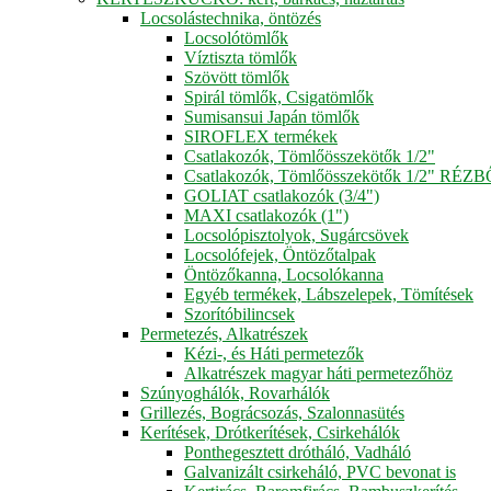
Locsolástechnika, öntözés
Locsolótömlők
Víztiszta tömlők
Szövött tömlők
Spirál tömlők, Csigatömlők
Sumisansui Japán tömlők
SIROFLEX termékek
Csatlakozók, Tömlőösszekötők 1/2"
Csatlakozók, Tömlőösszekötők 1/2" RÉZ
GOLIAT csatlakozók (3/4")
MAXI csatlakozók (1")
Locsolópisztolyok, Sugárcsövek
Locsolófejek, Öntözőtalpak
Öntözőkanna, Locsolókanna
Egyéb termékek, Lábszelepek, Tömítések
Szorítóbilincsek
Permetezés, Alkatrészek
Kézi-, és Háti permetezők
Alkatrészek magyar háti permetezőhöz
Szúnyoghálók, Rovarhálók
Grillezés, Bográcsozás, Szalonnasütés
Kerítések, Drótkerítések, Csirkehálók
Ponthegesztett drótháló, Vadháló
Galvanizált csirkeháló, PVC bevonat is