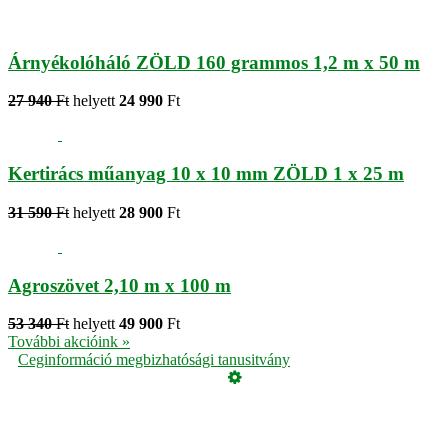
Árnyékolóháló ZÖLD 160 grammos 1,2 m x 50 m
27 940
Ft
helyett
24 990
Ft
Kertirács műanyag 10 x 10 mm ZÖLD 1 x 25 m
31 590
Ft
helyett
28 900
Ft
Agroszövet 2,10 m x 100 m
53 340
Ft
helyett
49 900
Ft
További akcióink »
Ceginformáció megbizhatósági tanusitvány
Üzemeltető
Online elállás
Teljes katalógus
Vásárlói értékelések