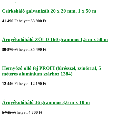
Csirkeháló galvanizált 20 x 20 mm, 1 x 50 m
41 490
Ft
helyett
33 900
Ft
Árnyékolóháló ZÖLD 160 grammos 1,5 m x 50 m
39 370
Ft
helyett
35 490
Ft
Hernyózó olló fej PROFI (fűrésszel, zsinórral, 5
méteres alumínium szárhoz 1384)
12 446
Ft
helyett
12 190
Ft
Árnyékolóháló 36 grammos 3,6 m x 10 m
5 715
Ft
helyett
4 700
Ft