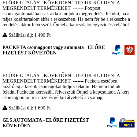
ELŐRE UTALÁST KÖVETŐEN TUDJUK KÜLDENI A
MEGRENDELT TERMÉKEKET. ------- Foxpost
csomagautomatába csak akkor tudjuk a megrendelést feladni, ha a
teljes kosártartalom elfér a rekeszeben. Ha nem fér be a rekeszbe a
rendelés akkor felvesszük Önnel a kapcsolatot egyeztetés céljából.
Szállítási díj: 1 490
Ft
PACKETA csomagpont vagy automata - ELŐRE
FIZETÉST KÖVETŐEN
ELŐRE UTALÁST KÖVETŐEN TUDJUK KÜLDENI A
MEGRENDELT TERMÉKEKET. ------- Packeta esetében
kizárólag a kisebb csomagokat tudjuk feladni. Ha nem tudjuk
feladni Packetán keresztül, felvesszük Önnel a kapcsolatot. A kért
csomagponton már fizetés nélkül átvehető a csomag.
Szállítási díj: 1 690
Ft
GLS AUTOMATA - ELŐRE FIZETÉST
KÖVETŐEN