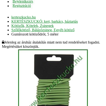
Bejelentkezés
Regisztráció
kerteszkucko.hu
KERTÉSZKUCKÓ: kert, barkács, háztartás
Kötözők, Kötelek, Zsinegek
Szőlőkötöző, Bálázózsineg, Egyéb kötöző
Gumírozott kötöződrót, 5 méter
Jelenleg az áruház átalakítás miatt nem tud rendeléseket fogadni.
Megértésüket köszönjük.