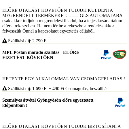
ELŐRE UTALÁST KÖVETŐEN TUDJUK KÜLDENI A
MEGRENDELT TERMÉKEKET. ------- GLS AUTOMATÁBA
csak akkor tudjuk a megrendelést feladni, ha a teljes kosártartalom
elfér a rekeszeben. Ha nem fér be a rekeszbe a rendelés akkor
felvesszük Önnel a kapcsolatot egyeztetés céljából.
Szállítási díj: 2 790
Ft
MPL Postán maradó szállítás - ELŐRE
FIZETÉST KÖVETŐEN
HETENTE EGY ALKALOMMAL VAN CSOMAGFELADÁS !
Szállítási díj: 1 690
Ft
+ 490
Ft
Csomagolás, beszállítás
Személyes átvétel Gyöngyösön előre egyeztetett
időpontban !
ELŐRE UTALÁST KÖVETŐEN TUDJUK BIZTOSÍTANI A