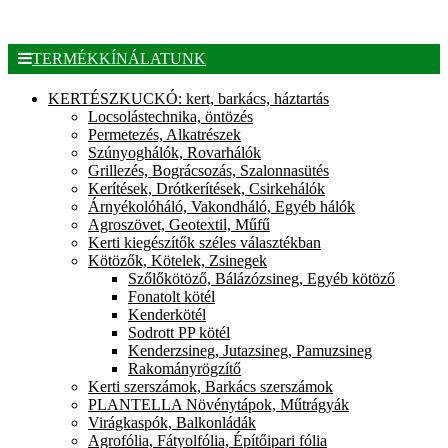
TERMÉKKÍNÁLATUNK
KERTÉSZKUCKÓ: kert, barkács, háztartás
Locsolástechnika, öntözés
Permetezés, Alkatrészek
Szúnyoghálók, Rovarhálók
Grillezés, Bográcsozás, Szalonnasütés
Kerítések, Drótkerítések, Csirkehálók
Árnyékolóháló, Vakondháló, Egyéb hálók
Agroszövet, Geotextil, Műfű
Kerti kiegészítők széles választékban
Kötözők, Kötelek, Zsinegek
Szőlőkötöző, Bálázózsineg, Egyéb kötöző
Fonatolt kötél
Kenderkötél
Sodrott PP kötél
Kenderzsineg, Jutazsineg, Pamuzsineg
Rakományrögzítő
Kerti szerszámok, Barkács szerszámok
PLANTELLA Növénytápok, Műtrágyák
Virágkaspók, Balkonládák
Agrofólia, Fátyolfólia, Építőipari fólia