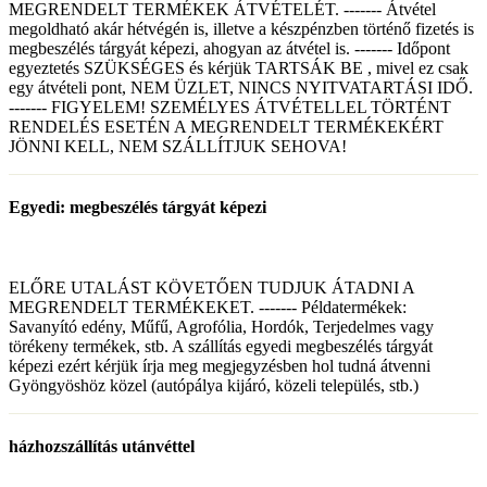
MEGRENDELT TERMÉKEK ÁTVÉTELÉT. ------- Átvétel
megoldható akár hétvégén is, illetve a készpénzben történő fizetés is
megbeszélés tárgyát képezi, ahogyan az átvétel is. ------- Időpont
egyeztetés SZÜKSÉGES és kérjük TARTSÁK BE , mivel ez csak
egy átvételi pont, NEM ÜZLET, NINCS NYITVATARTÁSI IDŐ.
------- FIGYELEM! SZEMÉLYES ÁTVÉTELLEL TÖRTÉNT
RENDELÉS ESETÉN A MEGRENDELT TERMÉKEKÉRT
JÖNNI KELL, NEM SZÁLLÍTJUK SEHOVA!
Egyedi: megbeszélés tárgyát képezi
ELŐRE UTALÁST KÖVETŐEN TUDJUK ÁTADNI A
MEGRENDELT TERMÉKEKET. ------- Példatermékek:
Savanyító edény, Műfű, Agrofólia, Hordók, Terjedelmes vagy
törékeny termékek, stb. A szállítás egyedi megbeszélés tárgyát
képezi ezért kérjük írja meg megjegyzésben hol tudná átvenni
Gyöngyöshöz közel (autópálya kijáró, közeli település, stb.)
házhozszállítás utánvéttel