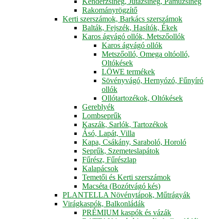
Kenderzsineg, Jutazsineg, Pamuzsineg
Rakományrögzítő
Kerti szerszámok, Barkács szerszámok
Balták, Fejszék, Hasítók, Ékek
Karos ágvágó ollók, Metszőollók
Karos ágvágó ollók
Metszőolló, Omega oltóolló,
Oltókések
LÖWE termékek
Sövényvágó, Hernyózó, Fűnyíró
ollók
Ollótartozékok, Oltókések
Gereblyék
Lombseprűk
Kaszák, Sarlók, Tartozékok
Ásó, Lapát, Villa
Kapa, Csákány, Saraboló, Horoló
Seprűk, Szemeteslapátok
Fűrész, Fűrészlap
Kalapácsok
Temetői és Kerti szerszámok
Macséta (Bozótvágó kés)
PLANTELLA Növénytápok, Műtrágyák
Virágkaspók, Balkonládák
PRÉMIUM kaspók és vázák