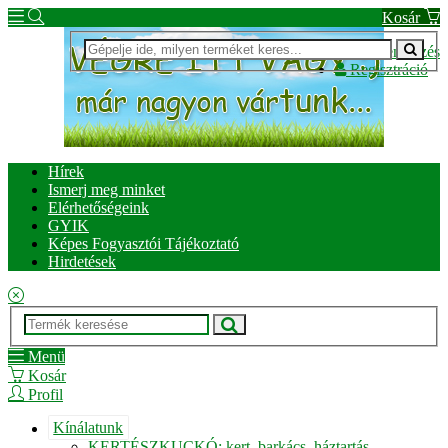
Kosár
Bejelentkezés
Regisztráció
Hírek
Ismerj meg minket
Elérhetőségeink
GYIK
Képes Fogyasztói Tájékoztató
Hirdetések
Menü
Kosár
Profil
Kínálatunk
KERTÉSZKUCKÓ: kert, barkács, háztartás