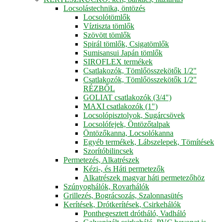
Locsolástechnika, öntözés
Locsolótömlők
Víztiszta tömlők
Szövött tömlők
Spirál tömlők, Csigatömlők
Sumisansui Japán tömlők
SIROFLEX termékek
Csatlakozók, Tömlőösszekötők 1/2"
Csatlakozók, Tömlőösszekötők 1/2"
RÉZBŐL
GOLIAT csatlakozók (3/4")
MAXI csatlakozók (1")
Locsolópisztolyok, Sugárcsövek
Locsolófejek, Öntözőtalpak
Öntözőkanna, Locsolókanna
Egyéb termékek, Lábszelepek, Tömítések
Szorítóbilincsek
Permetezés, Alkatrészek
Kézi-, és Háti permetezők
Alkatrészek magyar háti permetezőhöz
Szúnyoghálók, Rovarhálók
Grillezés, Bográcsozás, Szalonnasütés
Kerítések, Drótkerítések, Csirkehálók
Ponthegesztett drótháló, Vadháló