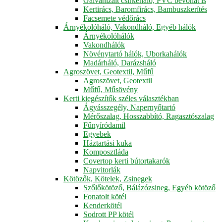
Galvanizált csirkeháló, PVC bevonat is
Kertirács, Baromfirács, Bambuszkerítés
Facsemete védőrács
Árnyékolóháló, Vakondháló, Egyéb hálók
Árnyékolóhálók
Vakondhálók
Növénytartó hálók, Uborkahálók
Madárháló, Darázsháló
Agroszövet, Geotextil, Műfű
Agroszövet, Geotextil
Műfű, Műsövény
Kerti kiegészítők széles választékban
Ágyásszegély, Napernyőtartó
Mérőszalag, Hosszabbító, Ragasztószalag
Fűnyíródamil
Egyebek
Háztartási kuka
Komposztláda
Covertop kerti bútortakarók
Napvitorlák
Kötözők, Kötelek, Zsinegek
Szőlőkötöző, Bálázózsineg, Egyéb kötöző
Fonatolt kötél
Kenderkötél
Sodrott PP kötél