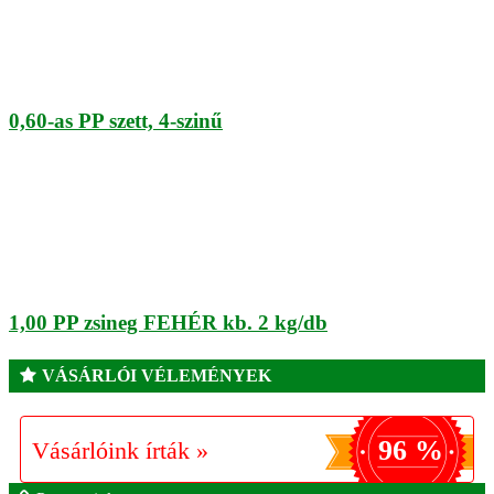
0,60-as PP szett, 4-szinű
1,00 PP zsineg FEHÉR kb. 2 kg/db
VÁSÁRLÓI VÉLEMÉNYEK
96 %
Vásárlóink írták »