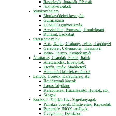
Rasselzsák, Jutazsák, PP zsák
Szemetes zsákok
Munkavédelem
Munkavédelmi kesztyűk
Gumicsizma
LEMIGO gumicsizmák
Arcvédelem, Pormaszk, Homlokpánt
Ruházat, Esőkabát
Szerszámnyelek
Ásó-, Kapa-, Csákány-, Villa-, Lapátnyél
Gereblye-, Udvarseprű-, Kaszanyél
Balta-, Fejsze-, Kalapácsnyél
Állattartás, Csapdák, Etetők, Itatók
Állatcsapdák, Élvefogók
Etetők, Itatók, Madáretető
Állattartási kötelek és láncok
Láncok, Horgok, Karabínerek, stb.
Rövidszemű láncok
Lapos folyólánc
Karabinerek, Huzalfeszítő, Horgok, stb.
Szögek
Borászat, Pálinkás ház, Segédanyagok
Pálinkás üvegek, Díszüvegek, Kapszulák
Bortartály, INOX tartályok
Üvegballon, Demizson