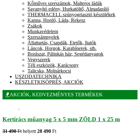
Kőműves szerszámok, Malteros ládák
Savanyító edény, Hurkatöltő, Almadaráló
THERMACELL szúnyogriasztó készülékek
Kanna, Hordó, Láda, Rekesz
Zsákok
Munkavédelem
Szerszámnyelek
Állattartás, Csapdák, Etetők, Itatók
Láncok, Horgok, Karabínerek, stb.
Borászat, Pálinkás ház, Segédanyagok
Vegyszerek
Téli eszközök, Karácsony
Talicska, Molnárkocsi
USZODATECHNIKA
KÉSZLETKISÖPRÉS, AKCIÓK
AKCIÓK, KEDVEZMÉNYES TERMÉKEK
Kertirács műanyag 5 x 5 mm ZÖLD 1 x 25 m
31 490
Ft
helyett
28 490
Ft