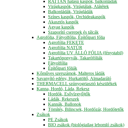
RATTAN hatású kaspók, balkonládák
Virágkaspók, Virágtálak, Alátétek
Balkonládák, Virágládák
Színes kaspók, Orchideakaspók
Akasztós kaspók
Agyag kaspók
Szaporító cserepek és tálcák
Agrofólia, Fátyolfólia, Építőipari fólia
Agrofólia FEKETE
Agrofólia NATÚR
Agrofólia UV ÁLLÓ FÓLIA (fénystabil)
Takartóponyvák, Takarófóliák
Fátyolfólia
Építőipari fóliák
Kőműves szerszámok, Malteros ládák
Savanyító edény, Hurkatöltő, Almadaráló
THERMACELL szúnyogriasztó készülékek
Kanna, Hordó, Láda, Rekesz
Hordók, Esővízgyűjtők
Ládák, Rekeszek
Kannák, Ballonok
Tömítés, Bilincsek, Hordózár, Hordótetők
Zsákok
PE Zsákok
BIO zsákok (biológiailag lebomló zsákok)