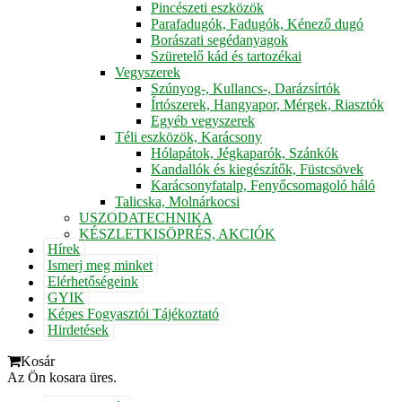
Pincészeti eszközök
Parafadugók, Fadugók, Kénező dugó
Borászati segédanyagok
Szüretelő kád és tartozékai
Vegyszerek
Szúnyog-, Kullancs-, Darázsírtók
Írtószerek, Hangyapor, Mérgek, Riasztók
Egyéb vegyszerek
Téli eszközök, Karácsony
Hólapátok, Jégkaparók, Szánkók
Kandallók és kiegészítők, Füstcsövek
Karácsonyfatalp, Fenyőcsomagoló háló
Talicska, Molnárkocsi
USZODATECHNIKA
KÉSZLETKISÖPRÉS, AKCIÓK
Hírek
Ismerj meg minket
Elérhetőségeink
GYIK
Képes Fogyasztói Tájékoztató
Hirdetések
Kosár
Az Ön kosara üres.