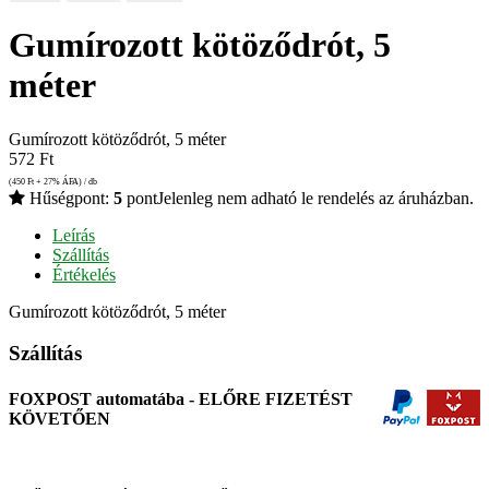
Gumírozott kötöződrót, 5
méter
Gumírozott kötöződrót, 5 méter
572
Ft
(450
Ft
+ 27% ÁFA) / db
Hűségpont:
5
pont
Jelenleg nem adható le rendelés az áruházban.
Leírás
Szállítás
Értékelés
Gumírozott kötöződrót, 5 méter
Szállítás
FOXPOST automatába - ELŐRE FIZETÉST
KÖVETŐEN