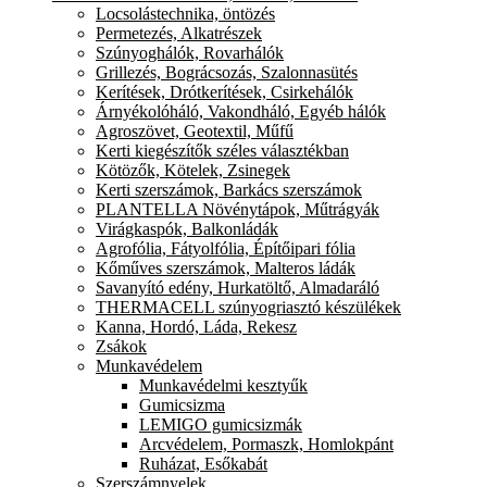
Locsolástechnika, öntözés
Permetezés, Alkatrészek
Szúnyoghálók, Rovarhálók
Grillezés, Bográcsozás, Szalonnasütés
Kerítések, Drótkerítések, Csirkehálók
Árnyékolóháló, Vakondháló, Egyéb hálók
Agroszövet, Geotextil, Műfű
Kerti kiegészítők széles választékban
Kötözők, Kötelek, Zsinegek
Kerti szerszámok, Barkács szerszámok
PLANTELLA Növénytápok, Műtrágyák
Virágkaspók, Balkonládák
Agrofólia, Fátyolfólia, Építőipari fólia
Kőműves szerszámok, Malteros ládák
Savanyító edény, Hurkatöltő, Almadaráló
THERMACELL szúnyogriasztó készülékek
Kanna, Hordó, Láda, Rekesz
Zsákok
Munkavédelem
Munkavédelmi kesztyűk
Gumicsizma
LEMIGO gumicsizmák
Arcvédelem, Pormaszk, Homlokpánt
Ruházat, Esőkabát
Szerszámnyelek