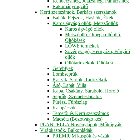
Kenderzsineg, Jutazsineg, Pamuzsineg
Rakományrögzítő
Kerti szerszámok, Barkács szerszámok
Balták, Fejszék, Hasítók, Ékek
Karos ágvágó ollók, Metszőollók
Karos ágvágó ollók
Metszőolló, Omega oltóolló,
Oltókések
LÖWE termékek
Sövényvágó, Hernyózó, Fűnyíró
ollók
Ollótartozékok, Oltókések
Gereblyék
Lombseprűk
Kaszák, Sarlók, Tartozékok
Ásó, Lapát, Villa
Kapa, Csákány, Saraboló, Horoló
Seprűk, Szemeteslapátok
Fűrész, Fűrészlap
Kalapácsok
Temetői és Kerti szerszámok
Macséta (Bozótvágó kés)
PLANTELLA Növénytápok, Műtrágyák
Virágkaspók, Balkonládák
PRÉMIUM kaspók és vázák