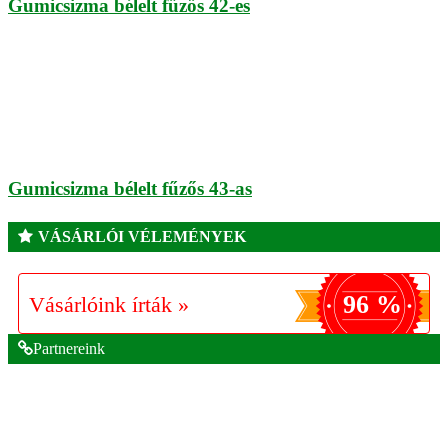
Gumicsizma bélelt fűzős 42-es
Gumicsizma bélelt fűzős 43-as
VÁSÁRLÓI VÉLEMÉNYEK
96 %
Vásárlóink írták »
Partnereink