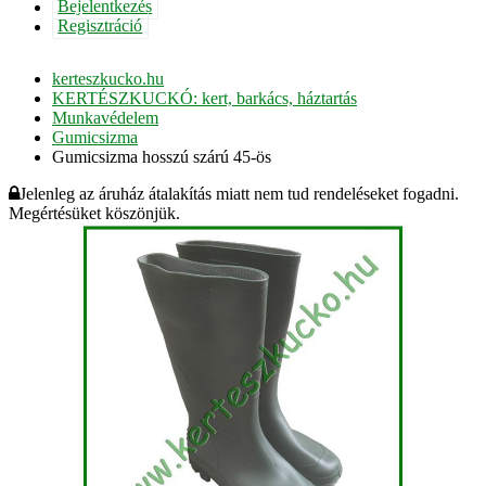
Bejelentkezés
Regisztráció
kerteszkucko.hu
KERTÉSZKUCKÓ: kert, barkács, háztartás
Munkavédelem
Gumicsizma
Gumicsizma hosszú szárú 45-ös
Jelenleg az áruház átalakítás miatt nem tud rendeléseket fogadni.
Megértésüket köszönjük.