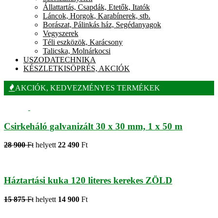
Állattartás, Csapdák, Etetők, Itatók
Láncok, Horgok, Karabínerek, stb.
Borászat, Pálinkás ház, Segédanyagok
Vegyszerek
Téli eszközök, Karácsony
Talicska, Molnárkocsi
USZODATECHNIKA
KÉSZLETKISÖPRÉS, AKCIÓK
AKCIÓK, KEDVEZMÉNYES TERMÉKEK
Csirkeháló galvanizált 30 x 30 mm, 1 x 50 m
28 900
Ft
helyett
22 490
Ft
Háztartási kuka 120 literes kerekes ZÖLD
15 875
Ft
helyett
14 900
Ft