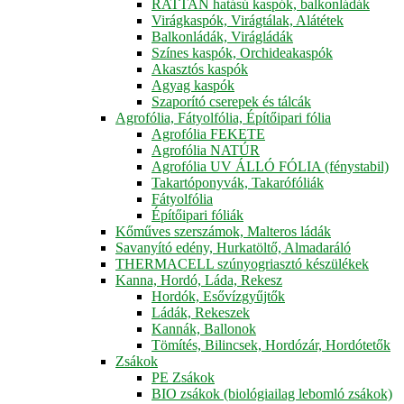
RATTAN hatású kaspók, balkonládák
Virágkaspók, Virágtálak, Alátétek
Balkonládák, Virágládák
Színes kaspók, Orchideakaspók
Akasztós kaspók
Agyag kaspók
Szaporító cserepek és tálcák
Agrofólia, Fátyolfólia, Építőipari fólia
Agrofólia FEKETE
Agrofólia NATÚR
Agrofólia UV ÁLLÓ FÓLIA (fénystabil)
Takartóponyvák, Takarófóliák
Fátyolfólia
Építőipari fóliák
Kőműves szerszámok, Malteros ládák
Savanyító edény, Hurkatöltő, Almadaráló
THERMACELL szúnyogriasztó készülékek
Kanna, Hordó, Láda, Rekesz
Hordók, Esővízgyűjtők
Ládák, Rekeszek
Kannák, Ballonok
Tömítés, Bilincsek, Hordózár, Hordótetők
Zsákok
PE Zsákok
BIO zsákok (biológiailag lebomló zsákok)