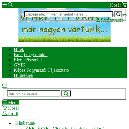
Kosár
Bejelentkezés
Regisztráció
Hírek
Ismerj meg minket
Elérhetőségeink
GYIK
Képes Fogyasztói Tájékoztató
Hirdetések
Menü
Kosár
Profil
Kínálatunk
KERTÉSZKUCKÓ: kert, barkács, háztartás