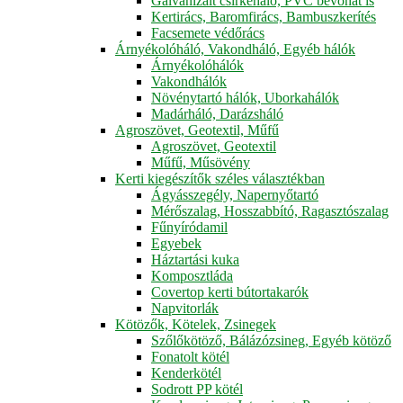
Galvanizált csirkeháló, PVC bevonat is
Kertirács, Baromfirács, Bambuszkerítés
Facsemete védőrács
Árnyékolóháló, Vakondháló, Egyéb hálók
Árnyékolóhálók
Vakondhálók
Növénytartó hálók, Uborkahálók
Madárháló, Darázsháló
Agroszövet, Geotextil, Műfű
Agroszövet, Geotextil
Műfű, Műsövény
Kerti kiegészítők széles választékban
Ágyásszegély, Napernyőtartó
Mérőszalag, Hosszabbító, Ragasztószalag
Fűnyíródamil
Egyebek
Háztartási kuka
Komposztláda
Covertop kerti bútortakarók
Napvitorlák
Kötözők, Kötelek, Zsinegek
Szőlőkötöző, Bálázózsineg, Egyéb kötöző
Fonatolt kötél
Kenderkötél
Sodrott PP kötél