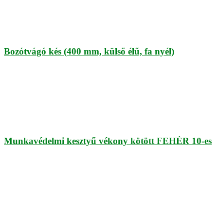
Bozótvágó kés (400 mm, külső élű, fa nyél)
Munkavédelmi kesztyű vékony kötött FEHÉR 10-es