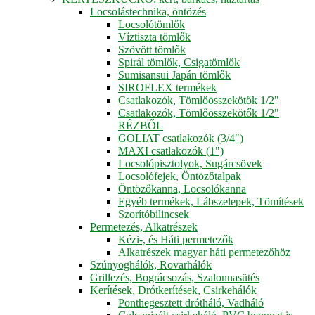
Locsolástechnika, öntözés
Locsolótömlők
Víztiszta tömlők
Szövött tömlők
Spirál tömlők, Csigatömlők
Sumisansui Japán tömlők
SIROFLEX termékek
Csatlakozók, Tömlőösszekötők 1/2"
Csatlakozók, Tömlőösszekötők 1/2"
RÉZBŐL
GOLIAT csatlakozók (3/4")
MAXI csatlakozók (1")
Locsolópisztolyok, Sugárcsövek
Locsolófejek, Öntözőtalpak
Öntözőkanna, Locsolókanna
Egyéb termékek, Lábszelepek, Tömítések
Szorítóbilincsek
Permetezés, Alkatrészek
Kézi-, és Háti permetezők
Alkatrészek magyar háti permetezőhöz
Szúnyoghálók, Rovarhálók
Grillezés, Bográcsozás, Szalonnasütés
Kerítések, Drótkerítések, Csirkehálók
Ponthegesztett drótháló, Vadháló