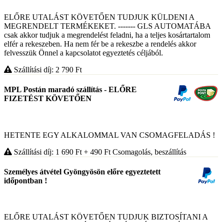
ELŐRE UTALÁST KÖVETŐEN TUDJUK KÜLDENI A
MEGRENDELT TERMÉKEKET. ------- GLS AUTOMATÁBA
csak akkor tudjuk a megrendelést feladni, ha a teljes kosártartalom
elfér a rekeszeben. Ha nem fér be a rekeszbe a rendelés akkor
felvesszük Önnel a kapcsolatot egyeztetés céljából.
Szállítási díj: 2 790
Ft
MPL Postán maradó szállítás - ELŐRE
FIZETÉST KÖVETŐEN
HETENTE EGY ALKALOMMAL VAN CSOMAGFELADÁS !
Szállítási díj: 1 690
Ft
+ 490
Ft
Csomagolás, beszállítás
Személyes átvétel Gyöngyösön előre egyeztetett
időpontban !
ELŐRE UTALÁST KÖVETŐEN TUDJUK BIZTOSÍTANI A