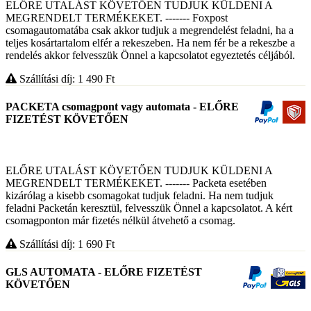
ELŐRE UTALÁST KÖVETŐEN TUDJUK KÜLDENI A
MEGRENDELT TERMÉKEKET. ------- Foxpost
csomagautomatába csak akkor tudjuk a megrendelést feladni, ha a
teljes kosártartalom elfér a rekeszeben. Ha nem fér be a rekeszbe a
rendelés akkor felvesszük Önnel a kapcsolatot egyeztetés céljából.
Szállítási díj: 1 490
Ft
PACKETA csomagpont vagy automata - ELŐRE
FIZETÉST KÖVETŐEN
ELŐRE UTALÁST KÖVETŐEN TUDJUK KÜLDENI A
MEGRENDELT TERMÉKEKET. ------- Packeta esetében
kizárólag a kisebb csomagokat tudjuk feladni. Ha nem tudjuk
feladni Packetán keresztül, felvesszük Önnel a kapcsolatot. A kért
csomagponton már fizetés nélkül átvehető a csomag.
Szállítási díj: 1 690
Ft
GLS AUTOMATA - ELŐRE FIZETÉST
KÖVETŐEN