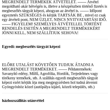
MEGRENDELT TERMÉKEK ÁTVÉTELÉT. ------- Átvétel
megoldható akár hétvégén is, illetve a készpénzben történő fizetés is
megbeszélés tárgyát képezi, ahogyan az átvétel is. ------- Időpont
egyeztetés SZÜKSÉGES és kérjük TARTSÁK BE , mivel ez csak
egy átvételi pont, NEM ÜZLET, NINCS NYITVATARTÁSI IDŐ.
------- FIGYELEM! SZEMÉLYES ÁTVÉTELLEL TÖRTÉNT
RENDELÉS ESETÉN A MEGRENDELT TERMÉKEKÉRT
JÖNNI KELL, NEM SZÁLLÍTJUK SEHOVA!
Egyedi: megbeszélés tárgyát képezi
ELŐRE UTALÁST KÖVETŐEN TUDJUK ÁTADNI A
MEGRENDELT TERMÉKEKET. ------- Példatermékek:
Savanyító edény, Műfű, Agrofólia, Hordók, Terjedelmes vagy
törékeny termékek, stb. A szállítás egyedi megbeszélés tárgyát
képezi ezért kérjük írja meg megjegyzésben hol tudná átvenni
Gyöngyöshöz közel (autópálya kijáró, közeli település, stb.)
házhozszállítás utánvéttel