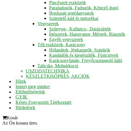
Pincészeti eszközök
Parafadugók, Fadugók, Kénező dugó
Borászati segédanyagok
Szüretelő kád és tartozékai
Vegyszerek
Szúnyog-, Kullancs-, Darázsírtók
Írtószerek, Hangyapor, Mérgek, Riasztók
Egyéb vegyszerek
Téli eszközök, Karácsony
Hólapátok, Jégkaparók, Szánkók
Kandallók és kiegészítők, Füstcsövek
Karácsonyfatalp, Fenyőcsomagoló háló
Talicska, Molnárkocsi
USZODATECHNIKA
KÉSZLETKISÖPRÉS, AKCIÓK
Hírek
Ismerj meg minket
Elérhetőségeink
GYIK
Képes Fogyasztói Tájékoztató
Hirdetések
Kosár
Az Ön kosara üres.