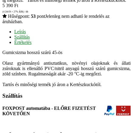
ig megőrzi. Tartós és minőségi termék jó áron a Kertészkuckótól.
5 390
Ft
(4 244
Ft
+ 27% ÁFA) / db
Hűségpont:
53
pont
Jelenleg nem adható le rendelés az
áruházban.
Leírás
Szállítás
Értékelés
Gumicsizma hosszú szárú 45-ös
Olasz gyártmányú antisztatikus, növényi olajoknak és állati
zsíroknak is ellenálló PVC/nitril anyagú hosszú szárú gumicsizma,
zöld színben. Rugalmasságát akár -20 °C-ig megőrzi.
Tartós és minőségi termék jó áron a Kertészkuckótól.
Szállítás
FOXPOST automatába - ELŐRE FIZETÉST
KÖVETŐEN