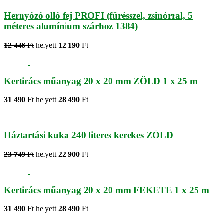
Hernyózó olló fej PROFI (fűrésszel, zsinórral, 5
méteres alumínium szárhoz 1384)
12 446
Ft
helyett
12 190
Ft
Kertirács műanyag 20 x 20 mm ZÖLD 1 x 25 m
31 490
Ft
helyett
28 490
Ft
Háztartási kuka 240 literes kerekes ZÖLD
23 749
Ft
helyett
22 900
Ft
Kertirács műanyag 20 x 20 mm FEKETE 1 x 25 m
31 490
Ft
helyett
28 490
Ft