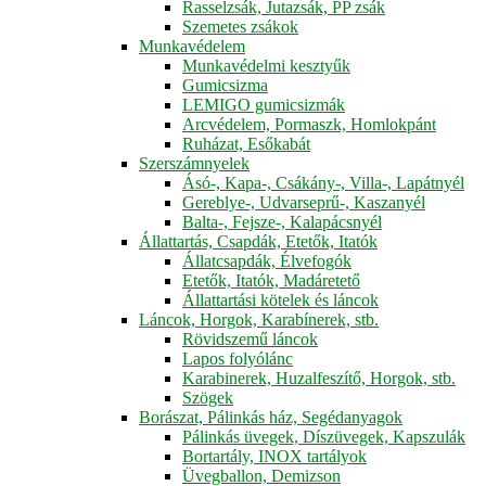
Rasselzsák, Jutazsák, PP zsák
Szemetes zsákok
Munkavédelem
Munkavédelmi kesztyűk
Gumicsizma
LEMIGO gumicsizmák
Arcvédelem, Pormaszk, Homlokpánt
Ruházat, Esőkabát
Szerszámnyelek
Ásó-, Kapa-, Csákány-, Villa-, Lapátnyél
Gereblye-, Udvarseprű-, Kaszanyél
Balta-, Fejsze-, Kalapácsnyél
Állattartás, Csapdák, Etetők, Itatók
Állatcsapdák, Élvefogók
Etetők, Itatók, Madáretető
Állattartási kötelek és láncok
Láncok, Horgok, Karabínerek, stb.
Rövidszemű láncok
Lapos folyólánc
Karabinerek, Huzalfeszítő, Horgok, stb.
Szögek
Borászat, Pálinkás ház, Segédanyagok
Pálinkás üvegek, Díszüvegek, Kapszulák
Bortartály, INOX tartályok
Üvegballon, Demizson