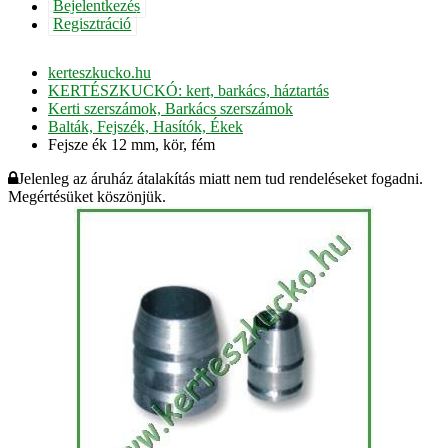
Bejelentkezés
Regisztráció
kerteszkucko.hu
KERTÉSZKUCKÓ: kert, barkács, háztartás
Kerti szerszámok, Barkács szerszámok
Balták, Fejszék, Hasítók, Ékek
Fejsze ék 12 mm, kör, fém
Jelenleg az áruház átalakítás miatt nem tud rendeléseket fogadni.
Megértésüket köszönjük.