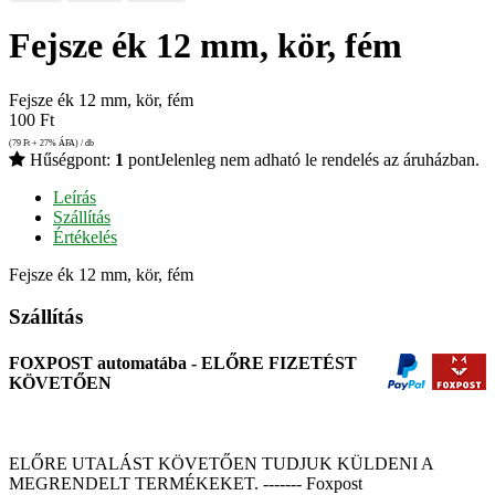
Fejsze ék 12 mm, kör, fém
Fejsze ék 12 mm, kör, fém
100
Ft
(79
Ft
+ 27% ÁFA) / db
Hűségpont:
1
pont
Jelenleg nem adható le rendelés az áruházban.
Leírás
Szállítás
Értékelés
Fejsze ék 12 mm, kör, fém
Szállítás
FOXPOST automatába - ELŐRE FIZETÉST
KÖVETŐEN
ELŐRE UTALÁST KÖVETŐEN TUDJUK KÜLDENI A
MEGRENDELT TERMÉKEKET. ------- Foxpost