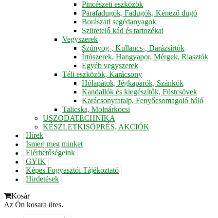
Pincészeti eszközök
Parafadugók, Fadugók, Kénező dugó
Borászati segédanyagok
Szüretelő kád és tartozékai
Vegyszerek
Szúnyog-, Kullancs-, Darázsírtók
Írtószerek, Hangyapor, Mérgek, Riasztók
Egyéb vegyszerek
Téli eszközök, Karácsony
Hólapátok, Jégkaparók, Szánkók
Kandallók és kiegészítők, Füstcsövek
Karácsonyfatalp, Fenyőcsomagoló háló
Talicska, Molnárkocsi
USZODATECHNIKA
KÉSZLETKISÖPRÉS, AKCIÓK
Hírek
Ismerj meg minket
Elérhetőségeink
GYIK
Képes Fogyasztói Tájékoztató
Hirdetések
Kosár
Az Ön kosara üres.