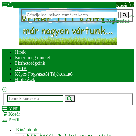
Kosár
Bejelentkezés
Regisztráció
Hírek
Ismerj meg minket
Elérhetőségeink
GYIK
Képes Fogyasztói Tájékoztató
Hirdetések
Menü
Kosár
Profil
Kínálatunk
KERTÉSZKUCKÓ: kert, barkács, háztartás