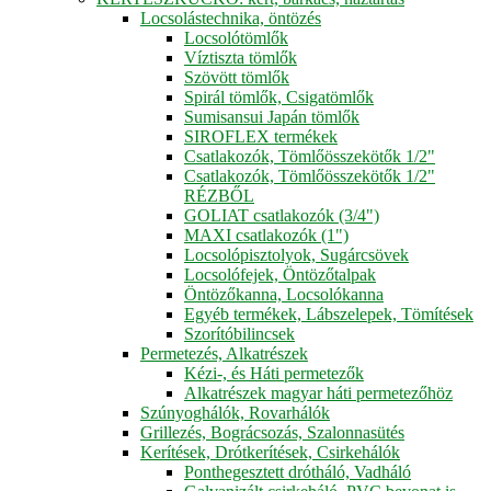
Locsolástechnika, öntözés
Locsolótömlők
Víztiszta tömlők
Szövött tömlők
Spirál tömlők, Csigatömlők
Sumisansui Japán tömlők
SIROFLEX termékek
Csatlakozók, Tömlőösszekötők 1/2"
Csatlakozók, Tömlőösszekötők 1/2"
RÉZBŐL
GOLIAT csatlakozók (3/4")
MAXI csatlakozók (1")
Locsolópisztolyok, Sugárcsövek
Locsolófejek, Öntözőtalpak
Öntözőkanna, Locsolókanna
Egyéb termékek, Lábszelepek, Tömítések
Szorítóbilincsek
Permetezés, Alkatrészek
Kézi-, és Háti permetezők
Alkatrészek magyar háti permetezőhöz
Szúnyoghálók, Rovarhálók
Grillezés, Bográcsozás, Szalonnasütés
Kerítések, Drótkerítések, Csirkehálók
Ponthegesztett drótháló, Vadháló