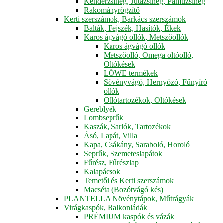
Kenderzsineg, Jutazsineg, Pamuzsineg
Rakományrögzítő
Kerti szerszámok, Barkács szerszámok
Balták, Fejszék, Hasítók, Ékek
Karos ágvágó ollók, Metszőollók
Karos ágvágó ollók
Metszőolló, Omega oltóolló,
Oltókések
LÖWE termékek
Sövényvágó, Hernyózó, Fűnyíró
ollók
Ollótartozékok, Oltókések
Gereblyék
Lombseprűk
Kaszák, Sarlók, Tartozékok
Ásó, Lapát, Villa
Kapa, Csákány, Saraboló, Horoló
Seprűk, Szemeteslapátok
Fűrész, Fűrészlap
Kalapácsok
Temetői és Kerti szerszámok
Macséta (Bozótvágó kés)
PLANTELLA Növénytápok, Műtrágyák
Virágkaspók, Balkonládák
PRÉMIUM kaspók és vázák