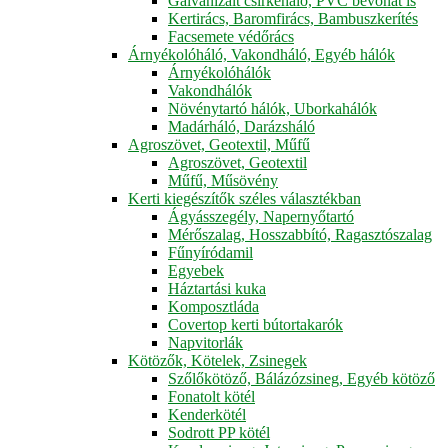
Galvanizált csirkeháló, PVC bevonat is
Kertirács, Baromfirács, Bambuszkerítés
Facsemete védőrács
Árnyékolóháló, Vakondháló, Egyéb hálók
Árnyékolóhálók
Vakondhálók
Növénytartó hálók, Uborkahálók
Madárháló, Darázsháló
Agroszövet, Geotextil, Műfű
Agroszövet, Geotextil
Műfű, Műsövény
Kerti kiegészítők széles választékban
Ágyásszegély, Napernyőtartó
Mérőszalag, Hosszabbító, Ragasztószalag
Fűnyíródamil
Egyebek
Háztartási kuka
Komposztláda
Covertop kerti bútortakarók
Napvitorlák
Kötözők, Kötelek, Zsinegek
Szőlőkötöző, Bálázózsineg, Egyéb kötöző
Fonatolt kötél
Kenderkötél
Sodrott PP kötél