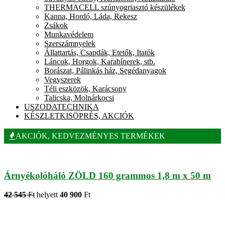
THERMACELL szúnyogriasztó készülékek
Kanna, Hordó, Láda, Rekesz
Zsákok
Munkavédelem
Szerszámnyelek
Állattartás, Csapdák, Etetők, Itatók
Láncok, Horgok, Karabínerek, stb.
Borászat, Pálinkás ház, Segédanyagok
Vegyszerek
Téli eszközök, Karácsony
Talicska, Molnárkocsi
USZODATECHNIKA
KÉSZLETKISÖPRÉS, AKCIÓK
AKCIÓK, KEDVEZMÉNYES TERMÉKEK
Árnyékolóháló ZÖLD 160 grammos 1,8 m x 50 m
42 545
Ft
helyett
40 900
Ft