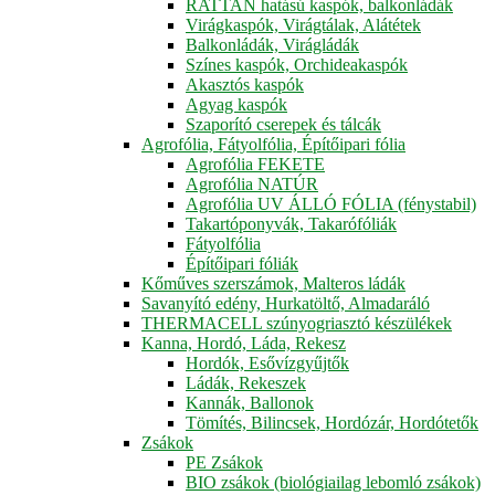
RATTAN hatású kaspók, balkonládák
Virágkaspók, Virágtálak, Alátétek
Balkonládák, Virágládák
Színes kaspók, Orchideakaspók
Akasztós kaspók
Agyag kaspók
Szaporító cserepek és tálcák
Agrofólia, Fátyolfólia, Építőipari fólia
Agrofólia FEKETE
Agrofólia NATÚR
Agrofólia UV ÁLLÓ FÓLIA (fénystabil)
Takartóponyvák, Takarófóliák
Fátyolfólia
Építőipari fóliák
Kőműves szerszámok, Malteros ládák
Savanyító edény, Hurkatöltő, Almadaráló
THERMACELL szúnyogriasztó készülékek
Kanna, Hordó, Láda, Rekesz
Hordók, Esővízgyűjtők
Ládák, Rekeszek
Kannák, Ballonok
Tömítés, Bilincsek, Hordózár, Hordótetők
Zsákok
PE Zsákok
BIO zsákok (biológiailag lebomló zsákok)