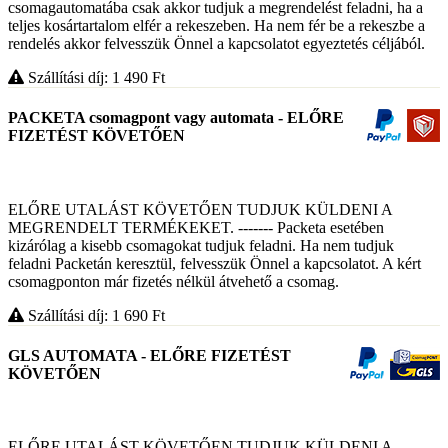
csomagautomatába csak akkor tudjuk a megrendelést feladni, ha a
teljes kosártartalom elfér a rekeszeben. Ha nem fér be a rekeszbe a
rendelés akkor felvesszük Önnel a kapcsolatot egyeztetés céljából.
Szállítási díj: 1 490
Ft
PACKETA csomagpont vagy automata - ELŐRE
FIZETÉST KÖVETŐEN
ELŐRE UTALÁST KÖVETŐEN TUDJUK KÜLDENI A
MEGRENDELT TERMÉKEKET. ------- Packeta esetében
kizárólag a kisebb csomagokat tudjuk feladni. Ha nem tudjuk
feladni Packetán keresztül, felvesszük Önnel a kapcsolatot. A kért
csomagponton már fizetés nélkül átvehető a csomag.
Szállítási díj: 1 690
Ft
GLS AUTOMATA - ELŐRE FIZETÉST
KÖVETŐEN
ELŐRE UTALÁST KÖVETŐEN TUDJUK KÜLDENI A