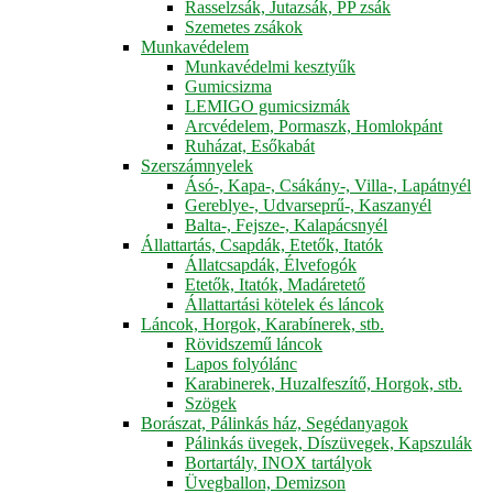
Rasselzsák, Jutazsák, PP zsák
Szemetes zsákok
Munkavédelem
Munkavédelmi kesztyűk
Gumicsizma
LEMIGO gumicsizmák
Arcvédelem, Pormaszk, Homlokpánt
Ruházat, Esőkabát
Szerszámnyelek
Ásó-, Kapa-, Csákány-, Villa-, Lapátnyél
Gereblye-, Udvarseprű-, Kaszanyél
Balta-, Fejsze-, Kalapácsnyél
Állattartás, Csapdák, Etetők, Itatók
Állatcsapdák, Élvefogók
Etetők, Itatók, Madáretető
Állattartási kötelek és láncok
Láncok, Horgok, Karabínerek, stb.
Rövidszemű láncok
Lapos folyólánc
Karabinerek, Huzalfeszítő, Horgok, stb.
Szögek
Borászat, Pálinkás ház, Segédanyagok
Pálinkás üvegek, Díszüvegek, Kapszulák
Bortartály, INOX tartályok
Üvegballon, Demizson