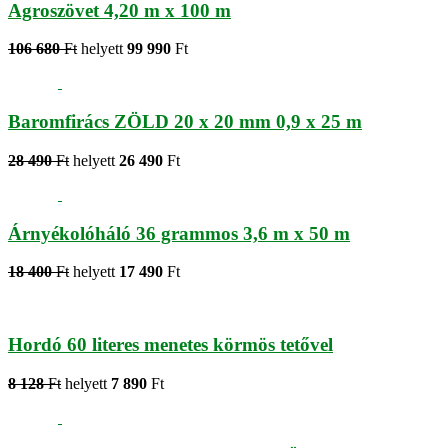
Agroszövet 4,20 m x 100 m
106 680
Ft
helyett
99 990
Ft
Baromfirács ZÖLD 20 x 20 mm 0,9 x 25 m
28 490
Ft
helyett
26 490
Ft
Árnyékolóháló 36 grammos 3,6 m x 50 m
18 400
Ft
helyett
17 490
Ft
Hordó 60 literes menetes körmös tetővel
8 128
Ft
helyett
7 890
Ft