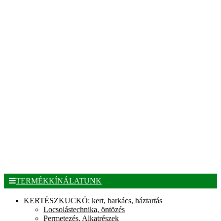
TERMÉKKÍNÁLATUNK
KERTÉSZKUCKÓ: kert, barkács, háztartás
Locsolástechnika, öntözés
Permetezés, Alkatrészek