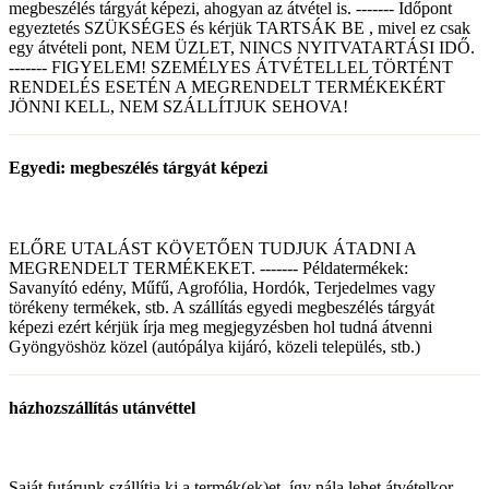
megbeszélés tárgyát képezi, ahogyan az átvétel is. ------- Időpont
egyeztetés SZÜKSÉGES és kérjük TARTSÁK BE , mivel ez csak
egy átvételi pont, NEM ÜZLET, NINCS NYITVATARTÁSI IDŐ.
------- FIGYELEM! SZEMÉLYES ÁTVÉTELLEL TÖRTÉNT
RENDELÉS ESETÉN A MEGRENDELT TERMÉKEKÉRT
JÖNNI KELL, NEM SZÁLLÍTJUK SEHOVA!
Egyedi: megbeszélés tárgyát képezi
ELŐRE UTALÁST KÖVETŐEN TUDJUK ÁTADNI A
MEGRENDELT TERMÉKEKET. ------- Példatermékek:
Savanyító edény, Műfű, Agrofólia, Hordók, Terjedelmes vagy
törékeny termékek, stb. A szállítás egyedi megbeszélés tárgyát
képezi ezért kérjük írja meg megjegyzésben hol tudná átvenni
Gyöngyöshöz közel (autópálya kijáró, közeli település, stb.)
házhozszállítás utánvéttel
Saját futárunk szállítja ki a termék(ek)et, így nála lehet átvételkor