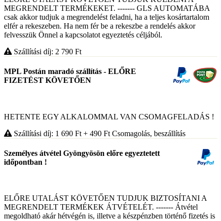
MEGRENDELT TERMÉKEKET. ------- GLS AUTOMATÁBA
csak akkor tudjuk a megrendelést feladni, ha a teljes kosártartalom
elfér a rekeszeben. Ha nem fér be a rekeszbe a rendelés akkor
felvesszük Önnel a kapcsolatot egyeztetés céljából.
Szállítási díj: 2 790
Ft
MPL Postán maradó szállítás - ELŐRE
FIZETÉST KÖVETŐEN
HETENTE EGY ALKALOMMAL VAN CSOMAGFELADÁS !
Szállítási díj: 1 690
Ft
+ 490
Ft
Csomagolás, beszállítás
Személyes átvétel Gyöngyösön előre egyeztetett
időpontban !
ELŐRE UTALÁST KÖVETŐEN TUDJUK BIZTOSÍTANI A
MEGRENDELT TERMÉKEK ÁTVÉTELÉT. ------- Átvétel
megoldható akár hétvégén is, illetve a készpénzben történő fizetés is