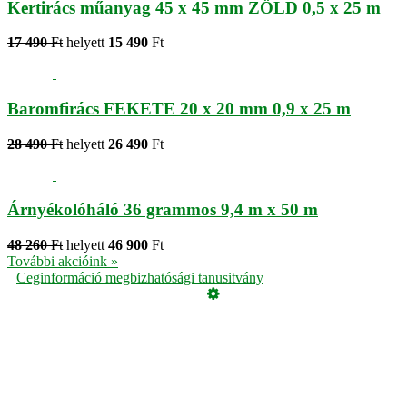
Kertirács műanyag 45 x 45 mm ZÖLD 0,5 x 25 m
17 490
Ft
helyett
15 490
Ft
Baromfirács FEKETE 20 x 20 mm 0,9 x 25 m
28 490
Ft
helyett
26 490
Ft
Árnyékolóháló 36 grammos 9,4 m x 50 m
48 260
Ft
helyett
46 900
Ft
További akcióink »
Ceginformáció megbizhatósági tanusitvány
Üzemeltető
Online elállás
Teljes katalógus
Vásárlói értékelések
Adatvédelmi tájékoztató
Garancia
ÁSZF