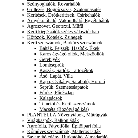
Szúnyoghálók, Rovarhálók
Grillezés, Bográcsozás, Szalonnasütés
Kerítések, Drótkerítések, Csirkehálók
Árnyékolóháló, Vakondháló, Egyéb hálók
Agroszövet, Geotextil, Műfű
Kerti kiegészítők széles választékban
Kötözők, Kötelek, Zsinegek
Kerti szerszámok, Barkács szerszámok
Balták, Fejszék, Hasítók, Ékek
Karos ágvágó ollók, Metszőollók
Gereblyék
Lombseprűk
Kaszák, Sarlók, Tartozékok
Ásó, Lapát, Villa
Kapa, Csákány, Saraboló, Horoló
Seprűk, Szemeteslapátok
Fűrész, Fűrészlap
Kalapácsok
Temetői és Kerti szerszámok
Macséta (Bozótvágó kés)
PLANTELLA Növénytápok, Műtrágyák
Virágkaspók, Balkonládák
Agrofólia, Fátyolfólia, Építőipari fólia
Kőműves szerszámok, Malteros ládák
Savanyító edény, Hurkatöltő, Almadaráló