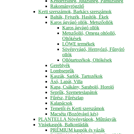
Kenderzsineg, Jutazsineg, Pamuzsineg
Rakományrögzítő
Kerti szerszámok, Barkács szerszámok
Balták, Fejszék, Hasítók, Ékek
Karos ágvágó ollók, Metszőollók
Karos ágvágó ollók
Metszőolló, Omega oltóolló,
Oltókések
LÖWE termékek
Sövényvágó, Hernyózó, Fűnyíró
ollók
Ollótartozékok, Oltókések
Gereblyék
Lombseprűk
Kaszák, Sarlók, Tartozékok
Ásó, Lapát, Villa
Kapa, Csákány, Saraboló, Horoló
Seprűk, Szemeteslapátok
Fűrész, Fűrészlap
Kalapácsok
Temetői és Kerti szerszámok
Macséta (Bozótvágó kés)
PLANTELLA Növénytápok, Műtrágyák
Virágkaspók, Balkonládák
PRÉMIUM kaspók és vázák