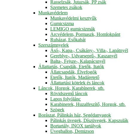
Rasselzsák, Jutazsák, PP zsák
Szemetes zsákok
Munkavédelem
Munkavédelmi kesztyűk
Gumicsizma
LEMIGO gumicsizmák
Arcvédelem, Pormaszk, Homlokpánt
Ruházat, Esőkabát
Szerszámnyelek
Ásó-, Kapa-, Csákány-, Villa-, Lapátnyél
Gereblye-, Udvarseprű-, Kaszanyél
Balta-, Fejsze-, Kalapácsnyél
Állattartás, Csapdák, Etetők, Itatók
Állatcsapdák, Élvefogók
Etetők, Itatók, Madáretető
Állattartási kötelek és láncok
Láncok, Horgok, Karabínerek, stb.
Rövidszemű láncok
Lapos folyólánc
Karabinerek, Huzalfeszítő, Horgok, stb.
Szögek
Borászat, Pálinkás ház, Segédanyagok
Pálinkás üvegek, Díszüvegek, Kapszulák
Bortartály, INOX tartályok
Üvegballon, Demizson