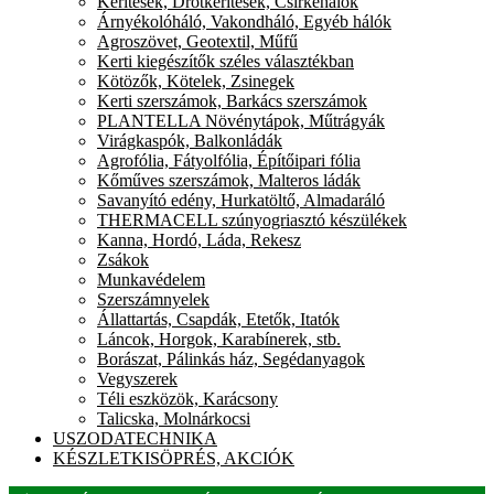
Kerítések, Drótkerítések, Csirkehálók
Árnyékolóháló, Vakondháló, Egyéb hálók
Agroszövet, Geotextil, Műfű
Kerti kiegészítők széles választékban
Kötözők, Kötelek, Zsinegek
Kerti szerszámok, Barkács szerszámok
PLANTELLA Növénytápok, Műtrágyák
Virágkaspók, Balkonládák
Agrofólia, Fátyolfólia, Építőipari fólia
Kőműves szerszámok, Malteros ládák
Savanyító edény, Hurkatöltő, Almadaráló
THERMACELL szúnyogriasztó készülékek
Kanna, Hordó, Láda, Rekesz
Zsákok
Munkavédelem
Szerszámnyelek
Állattartás, Csapdák, Etetők, Itatók
Láncok, Horgok, Karabínerek, stb.
Borászat, Pálinkás ház, Segédanyagok
Vegyszerek
Téli eszközök, Karácsony
Talicska, Molnárkocsi
USZODATECHNIKA
KÉSZLETKISÖPRÉS, AKCIÓK