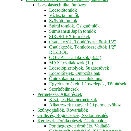
Locsolástechnika, öntözés
Locsolótömlők
Víztiszta tömlők
Szövött tömlők
Spirál tömlők, Csigatömlők
Sumisansui Japán tömlők
SIROFLEX termékek
Csatlakozók, Tömlőösszekötők 1/2"
Csatlakozók, Tömlőösszekötők 1/2"
RÉZBŐL
GOLIAT csatlakozók (3/4")
MAXI csatlakozók (1")
Locsolópisztolyok, Sugárcsövek
Locsolófejek, Öntözőtalpak
Öntözőkanna, Locsolókanna
Egyéb termékek, Lábszelepek, Tömítések
Szorítóbilincsek
Permetezés, Alkatrészek
Kézi-, és Háti permetezők
Alkatrészek magyar háti permetezőhöz
Szúnyoghálók, Rovarhálók
Grillezés, Bográcsozás, Szalonnasütés
Kerítések, Drótkerítések, Csirkehálók
Ponthegesztett drótháló, Vadháló