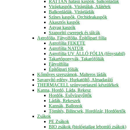
RATTAN hatású kaspók, balkonládák
Virágkaspók, Virágtálak, Alátétek
Balkonládák, Virágládák
Színes kaspók, Orchideakaspók
Akasztós kaspók
Agyag kaspók
Szaporító cserepek és tálcák
Agrofólia, Fátyolfólia, Építőipari fólia
Agrofólia FEKETE
Agrofólia NATÚR
Agrofólia UV ÁLLÓ FÓLIA (fénystabil)
Takartóponyvák, Takarófóliák
Fátyolfólia
Építőipari fóliák
Kőműves szerszámok, Malteros ládák
Savanyító edény, Hurkatöltő, Almadaráló
THERMACELL szúnyogriasztó készülékek
Kanna, Hordó, Láda, Rekesz
Hordók, Esővízgyűjtők
Ládák, Rekeszek
Kannák, Ballonok
Tömítés, Bilincsek, Hordózár, Hordótetők
Zsákok
PE Zsákok
BIO zsákok (biológiailag lebomló zsákok)