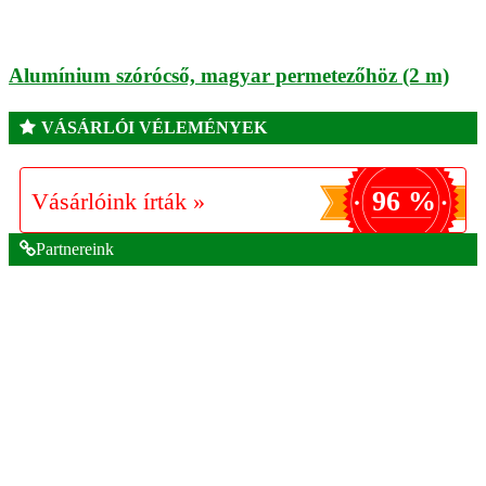
Alumínium szórócső, magyar permetezőhöz (2 m)
VÁSÁRLÓI VÉLEMÉNYEK
96 %
Vásárlóink írták »
Partnereink