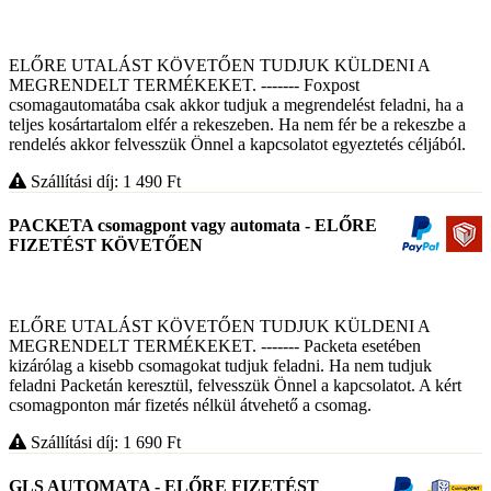
ELŐRE UTALÁST KÖVETŐEN TUDJUK KÜLDENI A
MEGRENDELT TERMÉKEKET. ------- Foxpost
csomagautomatába csak akkor tudjuk a megrendelést feladni, ha a
teljes kosártartalom elfér a rekeszeben. Ha nem fér be a rekeszbe a
rendelés akkor felvesszük Önnel a kapcsolatot egyeztetés céljából.
Szállítási díj: 1 490
Ft
PACKETA csomagpont vagy automata - ELŐRE
FIZETÉST KÖVETŐEN
ELŐRE UTALÁST KÖVETŐEN TUDJUK KÜLDENI A
MEGRENDELT TERMÉKEKET. ------- Packeta esetében
kizárólag a kisebb csomagokat tudjuk feladni. Ha nem tudjuk
feladni Packetán keresztül, felvesszük Önnel a kapcsolatot. A kért
csomagponton már fizetés nélkül átvehető a csomag.
Szállítási díj: 1 690
Ft
GLS AUTOMATA - ELŐRE FIZETÉST