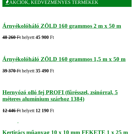
AKCIÓK, KEDVEZMÉNYES TERMÉKEK
Árnyékolóháló ZÖLD 160 grammos 2 m x 50 m
48 260
Ft
helyett
45 900
Ft
Árnyékolóháló ZÖLD 160 grammos 1,5 m x 50 m
39 370
Ft
helyett
35 490
Ft
Hernyózó olló fej PROFI (fűrésszel, zsinórral, 5
méteres alumínium szárhoz 1384)
12 446
Ft
helyett
12 190
Ft
Kertirács műanyag 10 x 10 mm FEKETE 1 x 25 m