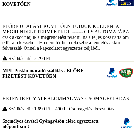
KÖVETŐEN
ELŐRE UTALÁST KÖVETŐEN TUDJUK KÜLDENI A
MEGRENDELT TERMÉKEKET. ------- GLS AUTOMATÁBA
csak akkor tudjuk a megrendelést feladni, ha a teljes kosártartalom
elfér a rekeszeben. Ha nem fér be a rekeszbe a rendelés akkor
felvesszük Önnel a kapcsolatot egyeztetés céljából.
Szállítási díj: 2 790
Ft
MPL Postán maradó szállítás - ELŐRE
FIZETÉST KÖVETŐEN
HETENTE EGY ALKALOMMAL VAN CSOMAGFELADÁS !
Szállítási díj: 1 690
Ft
+ 490
Ft
Csomagolás, beszállítás
Személyes átvétel Gyöngyösön előre egyeztetett
időpontban !