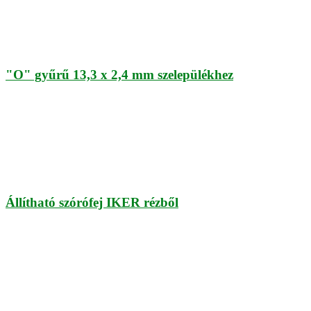
"O" gyűrű 13,3 x 2,4 mm szelepülékhez
Állítható szórófej IKER rézből