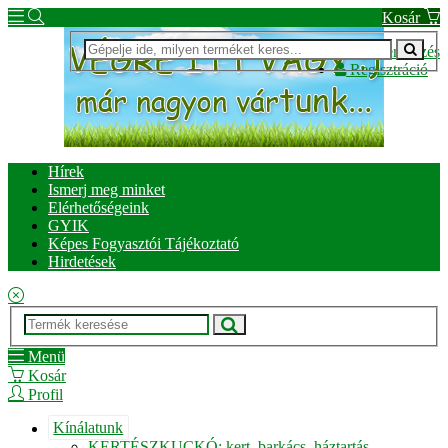
Kosár
Bejelentkezés
Regisztráció
Hírek
Ismerj meg minket
Elérhetőségeink
GYIK
Képes Fogyasztói Tájékoztató
Hirdetések
Menü
Kosár
Profil
Kínálatunk
KERTÉSZKUCKÓ: kert, barkács, háztartás