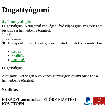
Dugattyúgumi
6
vélemény alapján
Dugattyúgumi A dugattyú két végén lévő kúpos gumiszigetelés ami
biztosítja a hengerben a tömítést.
150
Ft
(118
Ft
+ 27% ÁFA) / db
Hűségpont:
1
pont
Jelenleg nem adható le rendelés az áruházban.
Leírás
Szállítás
Értékelés
Dugattyúgumi
A dugattyú két végén lévő kúpos gumiszigetelés ami biztosítja a
hengerben a tömítést.
Szállítás
FOXPOST automatába - ELŐRE FIZETÉST
KÖVETŐEN