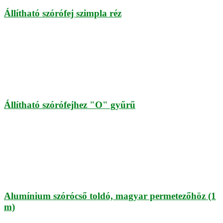
Állítható szórófej szimpla réz
Állítható szórófejhez "O" gyűrű
Alumínium szórócső toldó, magyar permetezőhöz (1
m)