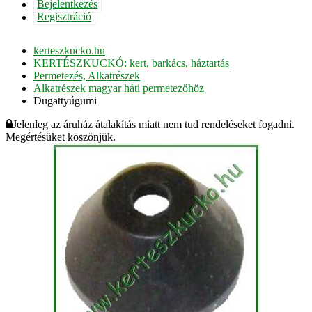
Bejelentkezés
Regisztráció
kerteszkucko.hu
KERTÉSZKUCKÓ: kert, barkács, háztartás
Permetezés, Alkatrészek
Alkatrészek magyar háti permetezőhöz
Dugattyúgumi
Jelenleg az áruház átalakítás miatt nem tud rendeléseket fogadni.
Megértésüket köszönjük.