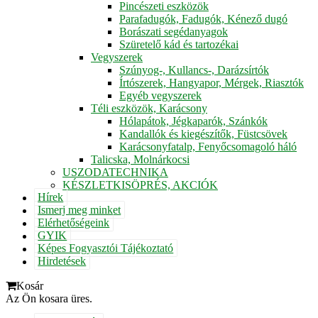
Pincészeti eszközök
Parafadugók, Fadugók, Kénező dugó
Borászati segédanyagok
Szüretelő kád és tartozékai
Vegyszerek
Szúnyog-, Kullancs-, Darázsírtók
Írtószerek, Hangyapor, Mérgek, Riasztók
Egyéb vegyszerek
Téli eszközök, Karácsony
Hólapátok, Jégkaparók, Szánkók
Kandallók és kiegészítők, Füstcsövek
Karácsonyfatalp, Fenyőcsomagoló háló
Talicska, Molnárkocsi
USZODATECHNIKA
KÉSZLETKISÖPRÉS, AKCIÓK
Hírek
Ismerj meg minket
Elérhetőségeink
GYIK
Képes Fogyasztói Tájékoztató
Hirdetések
Kosár
Az Ön kosara üres.