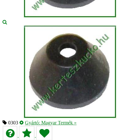
0303
Gyártó:
Magyar Termék
»