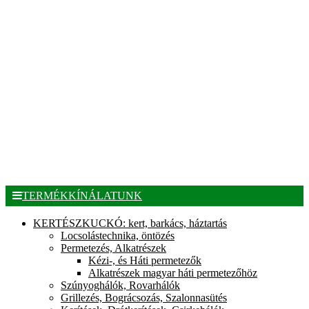
TERMÉKKÍNÁLATUNK
KERTÉSZKUCKÓ: kert, barkács, háztartás
Locsolástechnika, öntözés
Permetezés, Alkatrészek
Kézi-, és Háti permetezők
Alkatrészek magyar háti permetezőhöz
Szúnyoghálók, Rovarhálók
Grillezés, Bográcsozás, Szalonnasütés