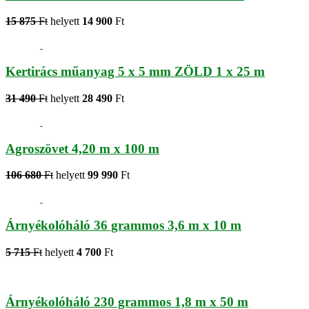
15 875
Ft
helyett
14 900
Ft
Kertirács műanyag 5 x 5 mm ZÖLD 1 x 25 m
31 490
Ft
helyett
28 490
Ft
Agroszövet 4,20 m x 100 m
106 680
Ft
helyett
99 990
Ft
Árnyékolóháló 36 grammos 3,6 m x 10 m
5 715
Ft
helyett
4 700
Ft
Árnyékolóháló 230 grammos 1,8 m x 50 m