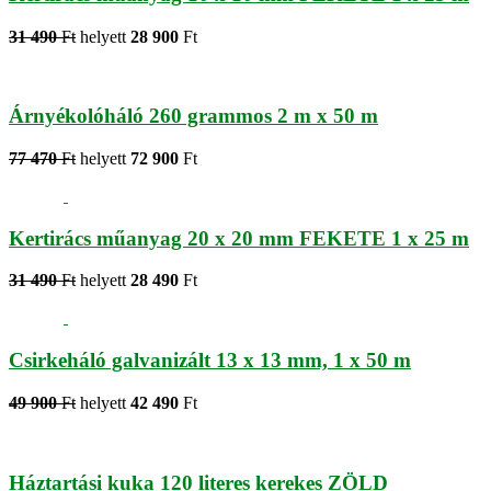
31 490
Ft
helyett
28 900
Ft
Árnyékolóháló 260 grammos 2 m x 50 m
77 470
Ft
helyett
72 900
Ft
Kertirács műanyag 20 x 20 mm FEKETE 1 x 25 m
31 490
Ft
helyett
28 490
Ft
Csirkeháló galvanizált 13 x 13 mm, 1 x 50 m
49 900
Ft
helyett
42 490
Ft
Háztartási kuka 120 literes kerekes ZÖLD