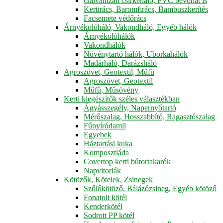
Galvanizált csirkeháló, PVC bevonat is
Kertirács, Baromfirács, Bambuszkerítés
Facsemete védőrács
Árnyékolóháló, Vakondháló, Egyéb hálók
Árnyékolóhálók
Vakondhálók
Növénytartó hálók, Uborkahálók
Madárháló, Darázsháló
Agroszövet, Geotextil, Műfű
Agroszövet, Geotextil
Műfű, Műsövény
Kerti kiegészítők széles választékban
Ágyásszegély, Napernyőtartó
Mérőszalag, Hosszabbító, Ragasztószalag
Fűnyíródamil
Egyebek
Háztartási kuka
Komposztláda
Covertop kerti bútortakarók
Napvitorlák
Kötözők, Kötelek, Zsinegek
Szőlőkötöző, Bálázózsineg, Egyéb kötöző
Fonatolt kötél
Kenderkötél
Sodrott PP kötél