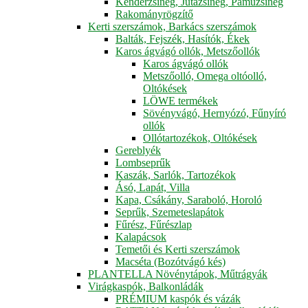
Kenderzsineg, Jutazsineg, Pamuzsineg
Rakományrögzítő
Kerti szerszámok, Barkács szerszámok
Balták, Fejszék, Hasítók, Ékek
Karos ágvágó ollók, Metszőollók
Karos ágvágó ollók
Metszőolló, Omega oltóolló,
Oltókések
LÖWE termékek
Sövényvágó, Hernyózó, Fűnyíró
ollók
Ollótartozékok, Oltókések
Gereblyék
Lombseprűk
Kaszák, Sarlók, Tartozékok
Ásó, Lapát, Villa
Kapa, Csákány, Saraboló, Horoló
Seprűk, Szemeteslapátok
Fűrész, Fűrészlap
Kalapácsok
Temetői és Kerti szerszámok
Macséta (Bozótvágó kés)
PLANTELLA Növénytápok, Műtrágyák
Virágkaspók, Balkonládák
PRÉMIUM kaspók és vázák