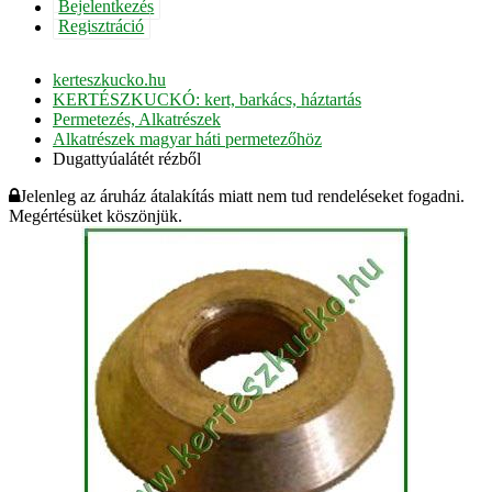
Bejelentkezés
Regisztráció
kerteszkucko.hu
KERTÉSZKUCKÓ: kert, barkács, háztartás
Permetezés, Alkatrészek
Alkatrészek magyar háti permetezőhöz
Dugattyúalátét rézből
Jelenleg az áruház átalakítás miatt nem tud rendeléseket fogadni.
Megértésüket köszönjük.