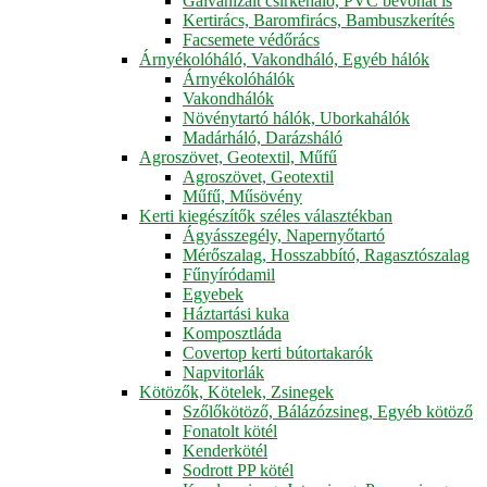
Galvanizált csirkeháló, PVC bevonat is
Kertirács, Baromfirács, Bambuszkerítés
Facsemete védőrács
Árnyékolóháló, Vakondháló, Egyéb hálók
Árnyékolóhálók
Vakondhálók
Növénytartó hálók, Uborkahálók
Madárháló, Darázsháló
Agroszövet, Geotextil, Műfű
Agroszövet, Geotextil
Műfű, Műsövény
Kerti kiegészítők széles választékban
Ágyásszegély, Napernyőtartó
Mérőszalag, Hosszabbító, Ragasztószalag
Fűnyíródamil
Egyebek
Háztartási kuka
Komposztláda
Covertop kerti bútortakarók
Napvitorlák
Kötözők, Kötelek, Zsinegek
Szőlőkötöző, Bálázózsineg, Egyéb kötöző
Fonatolt kötél
Kenderkötél
Sodrott PP kötél