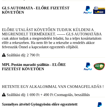
GLS AUTOMATA - ELŐRE FIZETÉST
KÖVETŐEN
ELŐRE UTALÁST KÖVETŐEN TUDJUK KÜLDENI A
MEGRENDELT TERMÉKEKET. ------- GLS AUTOMATÁBA
csak akkor tudjuk a megrendelést feladni, ha a teljes kosártartalom
elfér a rekeszeben. Ha nem fér be a rekeszbe a rendelés akkor
felvesszük Önnel a kapcsolatot egyeztetés céljából.
Szállítási díj: 2 790
Ft
MPL Postán maradó szállítás - ELŐRE
FIZETÉST KÖVETŐEN
HETENTE EGY ALKALOMMAL VAN CSOMAGFELADÁS !
Szállítási díj: 1 690
Ft
+ 490
Ft
Csomagolás, beszállítás
Személyes átvétel Gyöngyösön előre egyeztetett