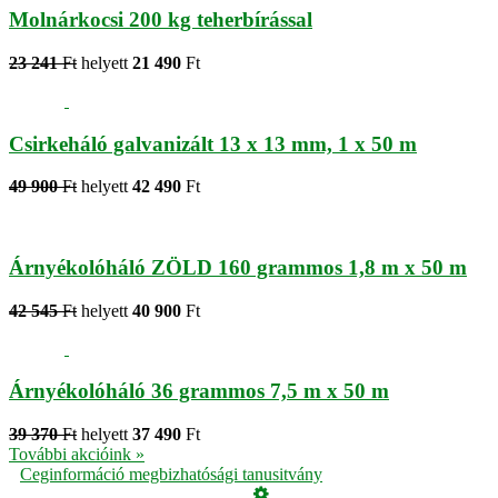
Molnárkocsi 200 kg teherbírással
23 241
Ft
helyett
21 490
Ft
Csirkeháló galvanizált 13 x 13 mm, 1 x 50 m
49 900
Ft
helyett
42 490
Ft
Árnyékolóháló ZÖLD 160 grammos 1,8 m x 50 m
42 545
Ft
helyett
40 900
Ft
Árnyékolóháló 36 grammos 7,5 m x 50 m
39 370
Ft
helyett
37 490
Ft
További akcióink »
Ceginformáció megbizhatósági tanusitvány