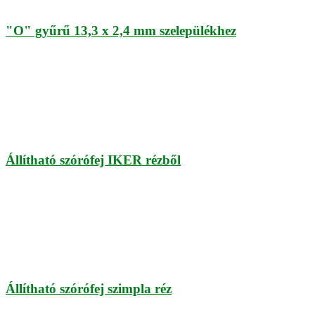
"O" gyűrű 13,3 x 2,4 mm szelepülékhez
Állítható szórófej IKER rézből
Állítható szórófej szimpla réz