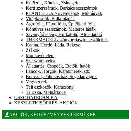
Kötözők, Kötelek, Zsinegek
Kerti szerszámok, Barkács szerszámok
PLANTELLA Növénytápok, Műtrágyák
Virágkaspók, Balkonládák
Agrofólia, Fátyolfólia, Építőipari fólia
Kőműves szerszámok, Malteros ládák
Savanyító edény, Hurkatöltő, Almadaráló
THERMACELL szúnyogriasztó készülékek
Kanna, Hordó, Láda, Rekesz
Zsákok
Munkavédelem
Szerszámnyelek
Állattartás, Csapdák, Etetők, Itatók
Láncok, Horgok, Karabínerek, stb.
Borászat, Pálinkás ház, Segédanyagok
Vegyszerek
Téli eszközök, Karácsony
Talicska, Molnárkocsi
USZODATECHNIKA
KÉSZLETKISÖPRÉS, AKCIÓK
AKCIÓK, KEDVEZMÉNYES TERMÉKEK