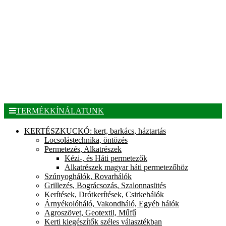
TERMÉKKÍNÁLATUNK
KERTÉSZKUCKÓ: kert, barkács, háztartás
Locsolástechnika, öntözés
Permetezés, Alkatrészek
Kézi-, és Háti permetezők
Alkatrészek magyar háti permetezőhöz
Szúnyoghálók, Rovarhálók
Grillezés, Bográcsozás, Szalonnasütés
Kerítések, Drótkerítések, Csirkehálók
Árnyékolóháló, Vakondháló, Egyéb hálók
Agroszövet, Geotextil, Műfű
Kerti kiegészítők széles választékban