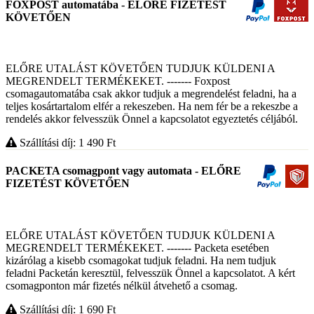
FOXPOST automatába - ELŐRE FIZETÉST
KÖVETŐEN
ELŐRE UTALÁST KÖVETŐEN TUDJUK KÜLDENI A
MEGRENDELT TERMÉKEKET. ------- Foxpost
csomagautomatába csak akkor tudjuk a megrendelést feladni, ha a
teljes kosártartalom elfér a rekeszeben. Ha nem fér be a rekeszbe a
rendelés akkor felvesszük Önnel a kapcsolatot egyeztetés céljából.
Szállítási díj: 1 490
Ft
PACKETA csomagpont vagy automata - ELŐRE
FIZETÉST KÖVETŐEN
ELŐRE UTALÁST KÖVETŐEN TUDJUK KÜLDENI A
MEGRENDELT TERMÉKEKET. ------- Packeta esetében
kizárólag a kisebb csomagokat tudjuk feladni. Ha nem tudjuk
feladni Packetán keresztül, felvesszük Önnel a kapcsolatot. A kért
csomagponton már fizetés nélkül átvehető a csomag.
Szállítási díj: 1 690
Ft