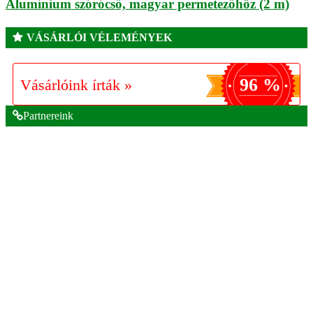
Alumínium szórócső, magyar permetezőhöz (2 m)
VÁSÁRLÓI VÉLEMÉNYEK
96 %
Vásárlóink írták »
Partnereink