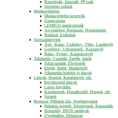
Rasselzsák, Jutazsák, PP zsák
Szemetes zsákok
Munkavédelem
Munkavédelmi kesztyűk
Gumicsizma
LEMIGO gumicsizmák
Arcvédelem, Pormaszk, Homlokpánt
Ruházat, Esőkabát
Szerszámnyelek
Ásó-, Kapa-, Csákány-, Villa-, Lapátnyél
Gereblye-, Udvarseprű-, Kaszanyél
Balta-, Fejsze-, Kalapácsnyél
Állattartás, Csapdák, Etetők, Itatók
Állatcsapdák, Élvefogók
Etetők, Itatók, Madáretető
Állattartási kötelek és láncok
Láncok, Horgok, Karabínerek, stb.
Rövidszemű láncok
Lapos folyólánc
Karabinerek, Huzalfeszítő, Horgok, stb.
Szögek
Borászat, Pálinkás ház, Segédanyagok
Pálinkás üvegek, Díszüvegek, Kapszulák
Bortartály, INOX tartályok
Üvegballon, Demizson