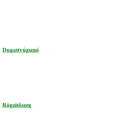
Dugattyúgumi
Rögzitőszeg