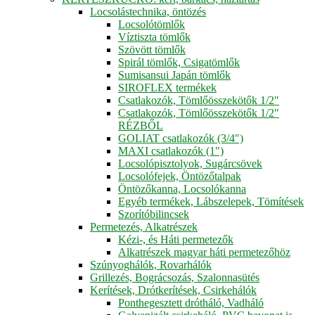
Locsolástechnika, öntözés
Locsolótömlők
Víztiszta tömlők
Szövött tömlők
Spirál tömlők, Csigatömlők
Sumisansui Japán tömlők
SIROFLEX termékek
Csatlakozók, Tömlőösszekötők 1/2"
Csatlakozók, Tömlőösszekötők 1/2"
RÉZBŐL
GOLIAT csatlakozók (3/4")
MAXI csatlakozók (1")
Locsolópisztolyok, Sugárcsövek
Locsolófejek, Öntözőtalpak
Öntözőkanna, Locsolókanna
Egyéb termékek, Lábszelepek, Tömítések
Szorítóbilincsek
Permetezés, Alkatrészek
Kézi-, és Háti permetezők
Alkatrészek magyar háti permetezőhöz
Szúnyoghálók, Rovarhálók
Grillezés, Bográcsozás, Szalonnasütés
Kerítések, Drótkerítések, Csirkehálók
Ponthegesztett drótháló, Vadháló