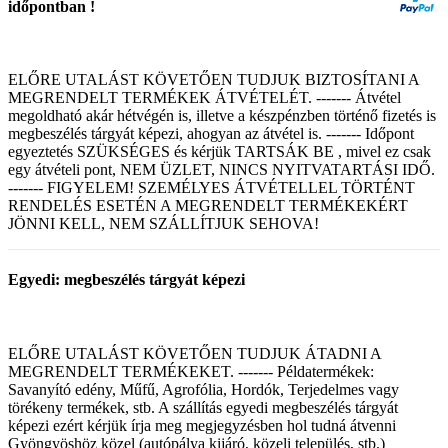
időpontban !
ELŐRE UTALÁST KÖVETŐEN TUDJUK BIZTOSÍTANI A
MEGRENDELT TERMÉKEK ÁTVÉTELÉT. ------- Átvétel
megoldható akár hétvégén is, illetve a készpénzben történő fizetés is
megbeszélés tárgyát képezi, ahogyan az átvétel is. ------- Időpont
egyeztetés SZÜKSÉGES és kérjük TARTSÁK BE , mivel ez csak
egy átvételi pont, NEM ÜZLET, NINCS NYITVATARTÁSI IDŐ.
------- FIGYELEM! SZEMÉLYES ÁTVÉTELLEL TÖRTÉNT
RENDELÉS ESETÉN A MEGRENDELT TERMÉKEKÉRT
JÖNNI KELL, NEM SZÁLLÍTJUK SEHOVA!
Egyedi: megbeszélés tárgyát képezi
ELŐRE UTALÁST KÖVETŐEN TUDJUK ÁTADNI A
MEGRENDELT TERMÉKEKET. ------- Példatermékek:
Savanyító edény, Műfű, Agrofólia, Hordók, Terjedelmes vagy
törékeny termékek, stb. A szállítás egyedi megbeszélés tárgyát
képezi ezért kérjük írja meg megjegyzésben hol tudná átvenni
Gyöngyöshöz közel (autópálya kijáró, közeli település, stb.)