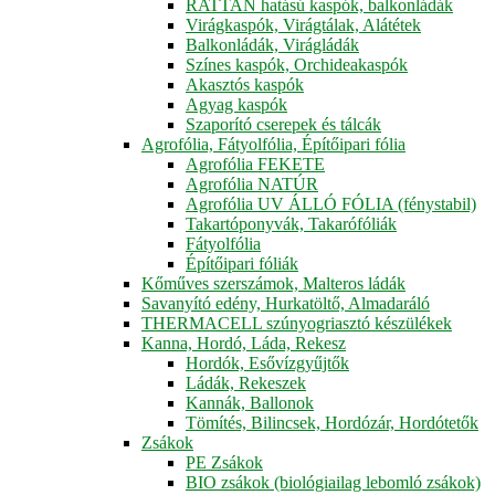
RATTAN hatású kaspók, balkonládák
Virágkaspók, Virágtálak, Alátétek
Balkonládák, Virágládák
Színes kaspók, Orchideakaspók
Akasztós kaspók
Agyag kaspók
Szaporító cserepek és tálcák
Agrofólia, Fátyolfólia, Építőipari fólia
Agrofólia FEKETE
Agrofólia NATÚR
Agrofólia UV ÁLLÓ FÓLIA (fénystabil)
Takartóponyvák, Takarófóliák
Fátyolfólia
Építőipari fóliák
Kőműves szerszámok, Malteros ládák
Savanyító edény, Hurkatöltő, Almadaráló
THERMACELL szúnyogriasztó készülékek
Kanna, Hordó, Láda, Rekesz
Hordók, Esővízgyűjtők
Ládák, Rekeszek
Kannák, Ballonok
Tömítés, Bilincsek, Hordózár, Hordótetők
Zsákok
PE Zsákok
BIO zsákok (biológiailag lebomló zsákok)