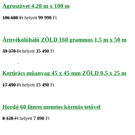
Agroszövet 4,20 m x 100 m
106 680
Ft
helyett
99 990
Ft
Árnyékolóháló ZÖLD 160 grammos 1,5 m x 50 m
39 370
Ft
helyett
35 490
Ft
Kertirács műanyag 45 x 45 mm ZÖLD 0,5 x 25 m
17 490
Ft
helyett
15 490
Ft
Hordó 60 literes menetes körmös tetővel
8 128
Ft
helyett
7 890
Ft