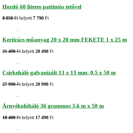
Hordó 60 literes pattintós tetővel
8 050
Ft
helyett
7 790
Ft
Kertirács műanyag 20 x 20 mm FEKETE 1 x 25 m
31 490
Ft
helyett
28 490
Ft
Csirkeháló galvanizált 13 x 13 mm, 0,5 x 50 m
27 990
Ft
helyett
20 990
Ft
Árnyékolóháló 36 grammos 3,6 m x 50 m
18 400
Ft
helyett
17 490
Ft