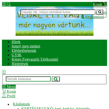
Kosár
Bejelentkezés
Regisztráció
Hírek
Ismerj meg minket
Elérhetőségeink
GYIK
Képes Fogyasztói Tájékoztató
Hirdetések
Menü
Kosár
Profil
Kínálatunk
KERTÉSZKUCKÓ: kert, barkács, háztartás