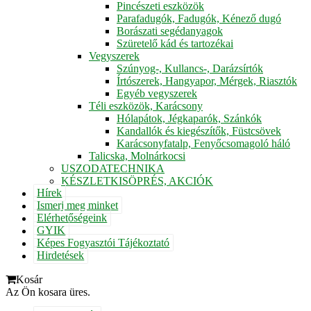
Pincészeti eszközök
Parafadugók, Fadugók, Kénező dugó
Borászati segédanyagok
Szüretelő kád és tartozékai
Vegyszerek
Szúnyog-, Kullancs-, Darázsírtók
Írtószerek, Hangyapor, Mérgek, Riasztók
Egyéb vegyszerek
Téli eszközök, Karácsony
Hólapátok, Jégkaparók, Szánkók
Kandallók és kiegészítők, Füstcsövek
Karácsonyfatalp, Fenyőcsomagoló háló
Talicska, Molnárkocsi
USZODATECHNIKA
KÉSZLETKISÖPRÉS, AKCIÓK
Hírek
Ismerj meg minket
Elérhetőségeink
GYIK
Képes Fogyasztói Tájékoztató
Hirdetések
Kosár
Az Ön kosara üres.