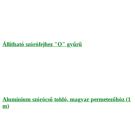
Állítható szórófejhez "O" gyűrű
Alumínium szórócső toldó, magyar permetezőhöz (1
m)