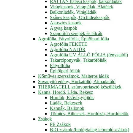
RATTAN hatású kaspók, balkonládák
Virágkaspók, Virágtálak, Alátétek
Balkonládák, Virágládák
Színes kaspók, Orchideakaspók
Akasztós kaspók
Agyag kaspók
Szaporító cserepek és tálcák
Agrofólia, Fátyolfólia, Építőipari fólia
Agrofólia FEKETE
Agrofólia NATÚR
Agrofólia UV ÁLLÓ FÓLIA (fénystabil)
Takartóponyvák, Takarófóliák
Fátyolfólia
Építőipari fóliák
Kőműves szerszámok, Malteros ládák
Savanyító edény, Hurkatöltő, Almadaráló
THERMACELL szúnyogriasztó készülékek
Kanna, Hordó, Láda, Rekesz
Hordók, Esővízgyűjtők
Ládák, Rekeszek
Kannák, Ballonok
Tömítés, Bilincsek, Hordózár, Hordótetők
Zsákok
PE Zsákok
BIO zsákok (biológiailag lebomló zsákok)