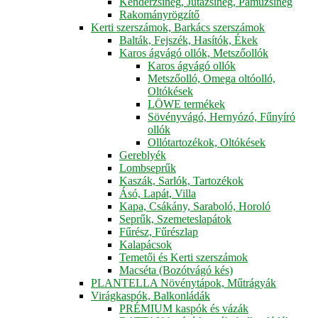
Kenderzsineg, Jutazsineg, Pamuzsineg
Rakományrögzítő
Kerti szerszámok, Barkács szerszámok
Balták, Fejszék, Hasítók, Ékek
Karos ágvágó ollók, Metszőollók
Karos ágvágó ollók
Metszőolló, Omega oltóolló,
Oltókések
LÖWE termékek
Sövényvágó, Hernyózó, Fűnyíró
ollók
Ollótartozékok, Oltókések
Gereblyék
Lombseprűk
Kaszák, Sarlók, Tartozékok
Ásó, Lapát, Villa
Kapa, Csákány, Saraboló, Horoló
Seprűk, Szemeteslapátok
Fűrész, Fűrészlap
Kalapácsok
Temetői és Kerti szerszámok
Macséta (Bozótvágó kés)
PLANTELLA Növénytápok, Műtrágyák
Virágkaspók, Balkonládák
PRÉMIUM kaspók és vázák