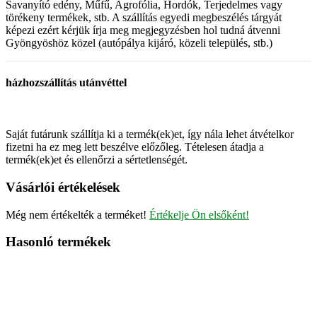
Savanyító edény, Műfű, Agrofólia, Hordók, Terjedelmes vagy
törékeny termékek, stb. A szállítás egyedi megbeszélés tárgyát
képezi ezért kérjük írja meg megjegyzésben hol tudná átvenni
Gyöngyöshöz közel (autópálya kijáró, közeli település, stb.)
házhozszállítás utánvéttel
Saját futárunk szállítja ki a termék(ek)et, így nála lehet átvételkor
fizetni ha ez meg lett beszélve előzőleg. Tételesen átadja a
termék(ek)et és ellenőrzi a sértetlenségét.
Vásárlói értékelések
Még nem értékelték a terméket!
Értékelje Ön elsőként!
Hasonló termékek