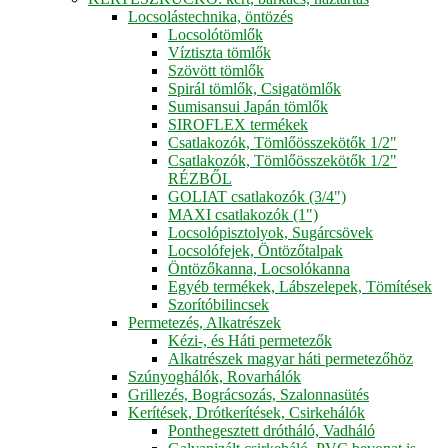
Locsolástechnika, öntözés
Locsolótömlők
Víztiszta tömlők
Szövött tömlők
Spirál tömlők, Csigatömlők
Sumisansui Japán tömlők
SIROFLEX termékek
Csatlakozók, Tömlőösszekötők 1/2"
Csatlakozók, Tömlőösszekötők 1/2"
RÉZBŐL
GOLIAT csatlakozók (3/4")
MAXI csatlakozók (1")
Locsolópisztolyok, Sugárcsövek
Locsolófejek, Öntözőtalpak
Öntözőkanna, Locsolókanna
Egyéb termékek, Lábszelepek, Tömítések
Szorítóbilincsek
Permetezés, Alkatrészek
Kézi-, és Háti permetezők
Alkatrészek magyar háti permetezőhöz
Szúnyoghálók, Rovarhálók
Grillezés, Bográcsozás, Szalonnasütés
Kerítések, Drótkerítések, Csirkehálók
Ponthegesztett drótháló, Vadháló