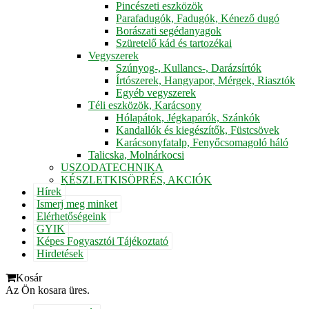
Pincészeti eszközök
Parafadugók, Fadugók, Kénező dugó
Borászati segédanyagok
Szüretelő kád és tartozékai
Vegyszerek
Szúnyog-, Kullancs-, Darázsírtók
Írtószerek, Hangyapor, Mérgek, Riasztók
Egyéb vegyszerek
Téli eszközök, Karácsony
Hólapátok, Jégkaparók, Szánkók
Kandallók és kiegészítők, Füstcsövek
Karácsonyfatalp, Fenyőcsomagoló háló
Talicska, Molnárkocsi
USZODATECHNIKA
KÉSZLETKISÖPRÉS, AKCIÓK
Hírek
Ismerj meg minket
Elérhetőségeink
GYIK
Képes Fogyasztói Tájékoztató
Hirdetések
Kosár
Az Ön kosara üres.