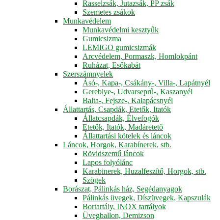
Rasselzsák, Jutazsák, PP zsák
Szemetes zsákok
Munkavédelem
Munkavédelmi kesztyűk
Gumicsizma
LEMIGO gumicsizmák
Arcvédelem, Pormaszk, Homlokpánt
Ruházat, Esőkabát
Szerszámnyelek
Ásó-, Kapa-, Csákány-, Villa-, Lapátnyél
Gereblye-, Udvarseprű-, Kaszanyél
Balta-, Fejsze-, Kalapácsnyél
Állattartás, Csapdák, Etetők, Itatók
Állatcsapdák, Élvefogók
Etetők, Itatók, Madáretető
Állattartási kötelek és láncok
Láncok, Horgok, Karabínerek, stb.
Rövidszemű láncok
Lapos folyólánc
Karabinerek, Huzalfeszítő, Horgok, stb.
Szögek
Borászat, Pálinkás ház, Segédanyagok
Pálinkás üvegek, Díszüvegek, Kapszulák
Bortartály, INOX tartályok
Üvegballon, Demizson