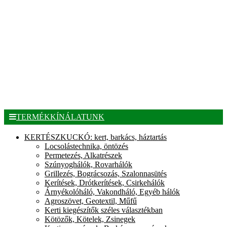
TERMÉKKÍNÁLATUNK
KERTÉSZKUCKÓ: kert, barkács, háztartás
Locsolástechnika, öntözés
Permetezés, Alkatrészek
Szúnyoghálók, Rovarhálók
Grillezés, Bográcsozás, Szalonnasütés
Kerítések, Drótkerítések, Csirkehálók
Árnyékolóháló, Vakondháló, Egyéb hálók
Agroszövet, Geotextil, Műfű
Kerti kiegészítők széles választékban
Kötözők, Kötelek, Zsinegek