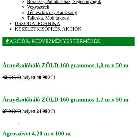
Borászat, Pálinkás ház, Segédanyagok
Vegyszerek
Téli eszközök, Karácsony
Talicska, Molnárkocsi
USZODATECHNIKA
KÉSZLETKISÖPRÉS, AKCIÓK
AKCIÓK, KEDVEZMÉNYES TERMÉKEK
Árnyékolóháló ZÖLD 160 grammos 1,8 m x 50 m
42 545
Ft
helyett
40 900
Ft
Árnyékolóháló ZÖLD 160 grammos 1,2 m x 50 m
27 940
Ft
helyett
24 990
Ft
Agroszövet 4,20 m x 100 m