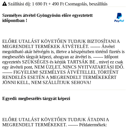
Szállítási díj: 1 690
Ft
+ 490
Ft
Csomagolás, beszállítás
Személyes átvétel Gyöngyösön előre egyeztetett
időpontban !
ELŐRE UTALÁST KÖVETŐEN TUDJUK BIZTOSÍTANI A
MEGRENDELT TERMÉKEK ÁTVÉTELÉT. ------- Átvétel
megoldható akár hétvégén is, illetve a készpénzben történő fizetés is
megbeszélés tárgyát képezi, ahogyan az átvétel is. ------- Időpont
egyeztetés SZÜKSÉGES és kérjük TARTSÁK BE , mivel ez csak
egy átvételi pont, NEM ÜZLET, NINCS NYITVATARTÁSI IDŐ.
------- FIGYELEM! SZEMÉLYES ÁTVÉTELLEL TÖRTÉNT
RENDELÉS ESETÉN A MEGRENDELT TERMÉKEKÉRT
JÖNNI KELL, NEM SZÁLLÍTJUK SEHOVA!
Egyedi: megbeszélés tárgyát képezi
ELŐRE UTALÁST KÖVETŐEN TUDJUK ÁTADNI A
MEGRENDELT TERMÉKEKET. ------- Példatermékek: