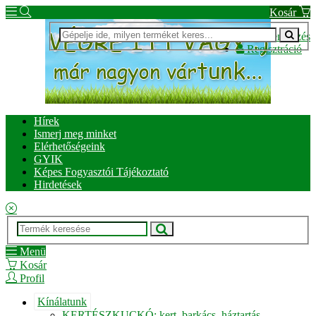
Kosár
Bejelentkezés
Regisztráció
Hírek
Ismerj meg minket
Elérhetőségeink
GYIK
Képes Fogyasztói Tájékoztató
Hirdetések
Menü
Kosár
Profil
Kínálatunk
KERTÉSZKUCKÓ: kert, barkács, háztartás