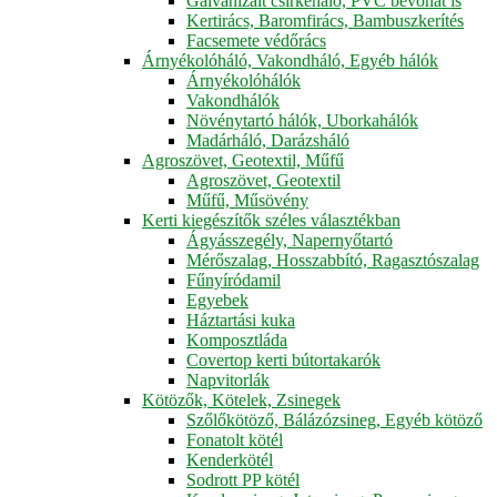
Galvanizált csirkeháló, PVC bevonat is
Kertirács, Baromfirács, Bambuszkerítés
Facsemete védőrács
Árnyékolóháló, Vakondháló, Egyéb hálók
Árnyékolóhálók
Vakondhálók
Növénytartó hálók, Uborkahálók
Madárháló, Darázsháló
Agroszövet, Geotextil, Műfű
Agroszövet, Geotextil
Műfű, Műsövény
Kerti kiegészítők széles választékban
Ágyásszegély, Napernyőtartó
Mérőszalag, Hosszabbító, Ragasztószalag
Fűnyíródamil
Egyebek
Háztartási kuka
Komposztláda
Covertop kerti bútortakarók
Napvitorlák
Kötözők, Kötelek, Zsinegek
Szőlőkötöző, Bálázózsineg, Egyéb kötöző
Fonatolt kötél
Kenderkötél
Sodrott PP kötél