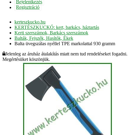
Bejelentkezés
Regisztráció
kerteszkucko.hu
KERTÉSZKUCKÓ: kert, barkács, háztartás
Kerti szerszámok, Barkács szerszámok
Balták, Fejszék, Hasítók, Ékek
Balta üvegszálas nyéllel TPE markolattal 930 gramm
Jelenleg az áruház átalakítás miatt nem tud rendeléseket fogadni.
Megértésüket köszönjük.