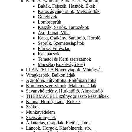
Kerti szerszámok, Barkács szerszámok
Balták, Fejszék, Hasítók, Ékek
Karos ágvágó ollók, Metszőollók
Gereblyék
Lombseprűk
Kaszák, Sarlók, Tartozékok
Ásó, Lapát, Villa
Kapa, Csákány, Saraboló, Horoló
Seprűk, Szemeteslapátok
Fűrész, Fűrészlap
Kalapácsok
Temetői és Kerti szerszámok
Macséta (Bozótvágó kés)
PLANTELLA Növénytápok, Műtrágyák
Virágkaspók, Balkonládák
Agrofólia, Fátyolfólia, Építőipari fólia
Kőműves szerszámok, Malteros ládák
Savanyító edény, Hurkatöltő, Almadaráló
THERMACELL szúnyogriasztó készülékek
Kanna, Hordó, Láda, Rekesz
Zsákok
Munkavédelem
Szerszámnyelek
Állattartás, Csapdák, Etetők, Itatók
Láncok, Horgok, Karabínerek, stb.