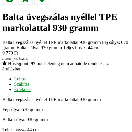
Balta üvegszálas nyéllel TPE
markolattal 930 gramm
Balta üvegszálas nyéllel TPE markolattal 930 gramm Fej súlya: 670
gramm Balta súlya: 930 gramm Teljes hossz: 44 cm
9 779
Ft
(7 700
Ft
+ 27% ÁFA) / db
Hűségpont:
97
pont
Jelenleg nem adható le rendelés az
áruházban.
Leírás
Szállítás
Értékelés
Balta üvegszálas nyéllel TPE markolattal 930 gramm
Fej súlya: 670 gramm
Balta súlya: 930 gramm
Teljes hossz: 44 cm