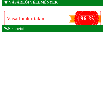
VÁSÁRLÓI VÉLEMÉNYEK
96 %
Vásárlóink írták »
Partnereink