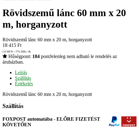
Rövidszemű lánc 60 mm x 20
m, horganyzott
Rövidszemű lánc 60 mm x 20 m, horganyzott
18 415
Ft
(14 500
Ft
+ 27% ÁFA) / db
Hűségpont:
184
pont
Jelenleg nem adható le rendelés az
áruházban.
Leírás
Szállítás
Értékelés
Rövidszemű lánc 60 mm x 20 m, horganyzott
Szállítás
FOXPOST automatába - ELŐRE FIZETÉST
KÖVETŐEN