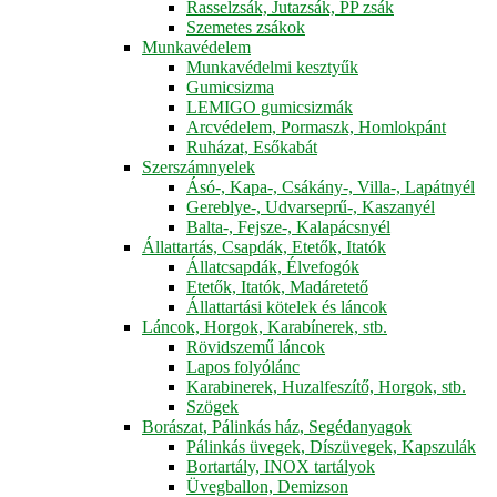
Rasselzsák, Jutazsák, PP zsák
Szemetes zsákok
Munkavédelem
Munkavédelmi kesztyűk
Gumicsizma
LEMIGO gumicsizmák
Arcvédelem, Pormaszk, Homlokpánt
Ruházat, Esőkabát
Szerszámnyelek
Ásó-, Kapa-, Csákány-, Villa-, Lapátnyél
Gereblye-, Udvarseprű-, Kaszanyél
Balta-, Fejsze-, Kalapácsnyél
Állattartás, Csapdák, Etetők, Itatók
Állatcsapdák, Élvefogók
Etetők, Itatók, Madáretető
Állattartási kötelek és láncok
Láncok, Horgok, Karabínerek, stb.
Rövidszemű láncok
Lapos folyólánc
Karabinerek, Huzalfeszítő, Horgok, stb.
Szögek
Borászat, Pálinkás ház, Segédanyagok
Pálinkás üvegek, Díszüvegek, Kapszulák
Bortartály, INOX tartályok
Üvegballon, Demizson