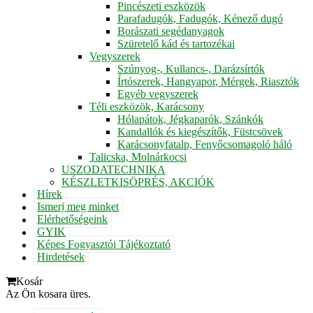
Pincészeti eszközök
Parafadugók, Fadugók, Kénező dugó
Borászati segédanyagok
Szüretelő kád és tartozékai
Vegyszerek
Szúnyog-, Kullancs-, Darázsírtók
Írtószerek, Hangyapor, Mérgek, Riasztók
Egyéb vegyszerek
Téli eszközök, Karácsony
Hólapátok, Jégkaparók, Szánkók
Kandallók és kiegészítők, Füstcsövek
Karácsonyfatalp, Fenyőcsomagoló háló
Talicska, Molnárkocsi
USZODATECHNIKA
KÉSZLETKISÖPRÉS, AKCIÓK
Hírek
Ismerj meg minket
Elérhetőségeink
GYIK
Képes Fogyasztói Tájékoztató
Hirdetések
Kosár
Az Ön kosara üres.