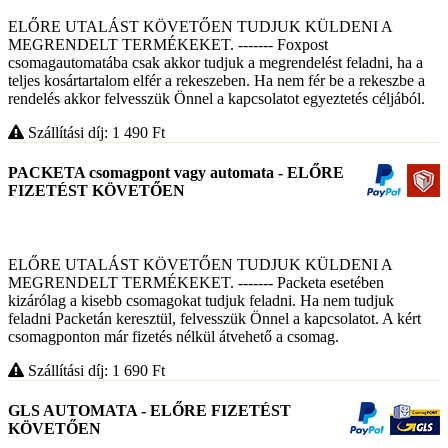
ELŐRE UTALÁST KÖVETŐEN TUDJUK KÜLDENI A
MEGRENDELT TERMÉKEKET. ------- Foxpost
csomagautomatába csak akkor tudjuk a megrendelést feladni, ha a
teljes kosártartalom elfér a rekeszeben. Ha nem fér be a rekeszbe a
rendelés akkor felvesszük Önnel a kapcsolatot egyeztetés céljából.
Szállítási díj: 1 490
Ft
PACKETA csomagpont vagy automata - ELŐRE
FIZETÉST KÖVETŐEN
ELŐRE UTALÁST KÖVETŐEN TUDJUK KÜLDENI A
MEGRENDELT TERMÉKEKET. ------- Packeta esetében
kizárólag a kisebb csomagokat tudjuk feladni. Ha nem tudjuk
feladni Packetán keresztül, felvesszük Önnel a kapcsolatot. A kért
csomagponton már fizetés nélkül átvehető a csomag.
Szállítási díj: 1 690
Ft
GLS AUTOMATA - ELŐRE FIZETÉST
KÖVETŐEN