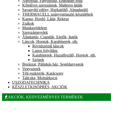
Agrofólia, Fátyolfólia, Építőipari fólia
Kőműves szerszámok, Malteros ládák
Savanyító edény, Hurkatöltő, Almadaráló
THERMACELL szúnyogriasztó készülékek
Kanna, Hordó, Láda, Rekesz
Zsákok
Munkavédelem
Szerszámnyelek
Állattartás, Csapdák, Etetők, Itatók
Láncok, Horgok, Karabínerek, stb.
Rövidszemű láncok
Lapos folyólánc
Karabinerek, Huzalfeszítő, Horgok, stb.
Szögek
Borászat, Pálinkás ház, Segédanyagok
Vegyszerek
Téli eszközök, Karácsony
Talicska, Molnárkocsi
USZODATECHNIKA
KÉSZLETKISÖPRÉS, AKCIÓK
AKCIÓK, KEDVEZMÉNYES TERMÉKEK