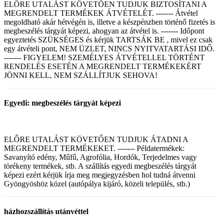
ELŐRE UTALÁST KÖVETŐEN TUDJUK BIZTOSÍTANI A
MEGRENDELT TERMÉKEK ÁTVÉTELÉT. ------- Átvétel
megoldható akár hétvégén is, illetve a készpénzben történő fizetés is
megbeszélés tárgyát képezi, ahogyan az átvétel is. ------- Időpont
egyeztetés SZÜKSÉGES és kérjük TARTSÁK BE , mivel ez csak
egy átvételi pont, NEM ÜZLET, NINCS NYITVATARTÁSI IDŐ.
------- FIGYELEM! SZEMÉLYES ÁTVÉTELLEL TÖRTÉNT
RENDELÉS ESETÉN A MEGRENDELT TERMÉKEKÉRT
JÖNNI KELL, NEM SZÁLLÍTJUK SEHOVA!
Egyedi: megbeszélés tárgyát képezi
ELŐRE UTALÁST KÖVETŐEN TUDJUK ÁTADNI A
MEGRENDELT TERMÉKEKET. ------- Példatermékek:
Savanyító edény, Műfű, Agrofólia, Hordók, Terjedelmes vagy
törékeny termékek, stb. A szállítás egyedi megbeszélés tárgyát
képezi ezért kérjük írja meg megjegyzésben hol tudná átvenni
Gyöngyöshöz közel (autópálya kijáró, közeli település, stb.)
házhozszállítás utánvéttel