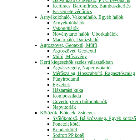
Galvanizált csirkeháló, PVC bevonat is
Kertirács, Baromfirács, Bambuszkerítés
Facsemete védőrács
Árnyékolóháló, Vakondháló, Egyéb hálók
Árnyékolóhálók
Vakondhálók
Növénytartó hálók, Uborkahálók
Madárháló, Darázsháló
Agroszövet, Geotextil, Műfű
Agroszövet, Geotextil
Műfű, Műsövény
Kerti kiegészítők széles választékban
Ágyásszegély, Napernyőtartó
Mérőszalag, Hosszabbító, Ragasztószalag
Fűnyíródamil
Egyebek
Háztartási kuka
Komposztláda
Covertop kerti bútortakarók
Napvitorlák
Kötözők, Kötelek, Zsinegek
Szőlőkötöző, Bálázózsineg, Egyéb kötöző
Fonatolt kötél
Kenderkötél
Sodrott PP kötél