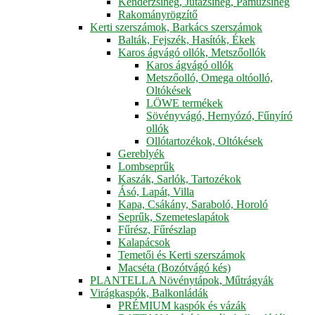
Kenderzsineg, Jutazsineg, Pamuzsineg
Rakományrögzítő
Kerti szerszámok, Barkács szerszámok
Balták, Fejszék, Hasítók, Ékek
Karos ágvágó ollók, Metszőollók
Karos ágvágó ollók
Metszőolló, Omega oltóolló,
Oltókések
LÖWE termékek
Sövényvágó, Hernyózó, Fűnyíró
ollók
Ollótartozékok, Oltókések
Gereblyék
Lombseprűk
Kaszák, Sarlók, Tartozékok
Ásó, Lapát, Villa
Kapa, Csákány, Saraboló, Horoló
Seprűk, Szemeteslapátok
Fűrész, Fűrészlap
Kalapácsok
Temetői és Kerti szerszámok
Macséta (Bozótvágó kés)
PLANTELLA Növénytápok, Műtrágyák
Virágkaspók, Balkonládák
PRÉMIUM kaspók és vázák