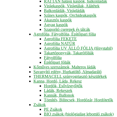
RATTAN hatású kaspók, balkonládák
Virágkaspók, Virágtálak, Alátétek
Balkonládák, Virágládák
Színes kaspók, Orchideakaspók
Akasztós kaspók
Agyag kaspók
Szaporító cserepek és tálcák
Agrofólia, Fátyolfólia, Építőipari fólia
Agrofólia FEKETE
Agrofólia NATÚR
Agrofólia UV ÁLLÓ FÓLIA (fénystabil)
Takartóponyvák, Takarófóliák
Fátyolfólia
Építőipari fóliák
Kőműves szerszámok, Malteros ládák
Savanyító edény, Hurkatöltő, Almadaráló
THERMACELL szúnyogriasztó készülékek
Kanna, Hordó, Láda, Rekesz
Hordók, Esővízgyűjtők
Ládák, Rekeszek
Kannák, Ballonok
Tömítés, Bilincsek, Hordózár, Hordótetők
Zsákok
PE Zsákok
BIO zsákok (biológiailag lebomló zsákok)