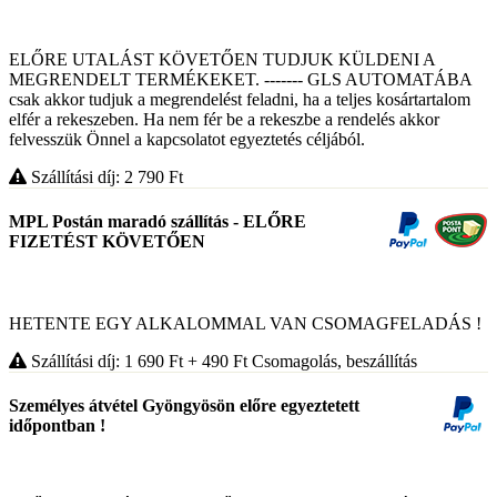
ELŐRE UTALÁST KÖVETŐEN TUDJUK KÜLDENI A
MEGRENDELT TERMÉKEKET. ------- GLS AUTOMATÁBA
csak akkor tudjuk a megrendelést feladni, ha a teljes kosártartalom
elfér a rekeszeben. Ha nem fér be a rekeszbe a rendelés akkor
felvesszük Önnel a kapcsolatot egyeztetés céljából.
Szállítási díj: 2 790
Ft
MPL Postán maradó szállítás - ELŐRE
FIZETÉST KÖVETŐEN
HETENTE EGY ALKALOMMAL VAN CSOMAGFELADÁS !
Szállítási díj: 1 690
Ft
+ 490
Ft
Csomagolás, beszállítás
Személyes átvétel Gyöngyösön előre egyeztetett
időpontban !