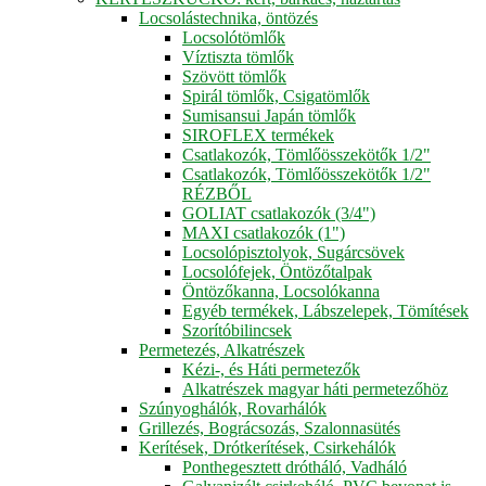
Locsolástechnika, öntözés
Locsolótömlők
Víztiszta tömlők
Szövött tömlők
Spirál tömlők, Csigatömlők
Sumisansui Japán tömlők
SIROFLEX termékek
Csatlakozók, Tömlőösszekötők 1/2"
Csatlakozók, Tömlőösszekötők 1/2"
RÉZBŐL
GOLIAT csatlakozók (3/4")
MAXI csatlakozók (1")
Locsolópisztolyok, Sugárcsövek
Locsolófejek, Öntözőtalpak
Öntözőkanna, Locsolókanna
Egyéb termékek, Lábszelepek, Tömítések
Szorítóbilincsek
Permetezés, Alkatrészek
Kézi-, és Háti permetezők
Alkatrészek magyar háti permetezőhöz
Szúnyoghálók, Rovarhálók
Grillezés, Bográcsozás, Szalonnasütés
Kerítések, Drótkerítések, Csirkehálók
Ponthegesztett drótháló, Vadháló