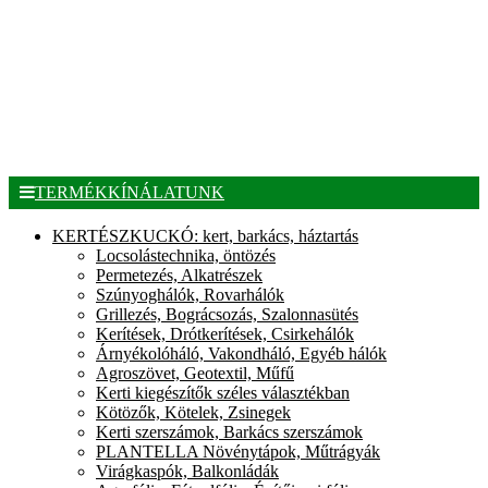
TERMÉKKÍNÁLATUNK
KERTÉSZKUCKÓ: kert, barkács, háztartás
Locsolástechnika, öntözés
Permetezés, Alkatrészek
Szúnyoghálók, Rovarhálók
Grillezés, Bográcsozás, Szalonnasütés
Kerítések, Drótkerítések, Csirkehálók
Árnyékolóháló, Vakondháló, Egyéb hálók
Agroszövet, Geotextil, Műfű
Kerti kiegészítők széles választékban
Kötözők, Kötelek, Zsinegek
Kerti szerszámok, Barkács szerszámok
PLANTELLA Növénytápok, Műtrágyák
Virágkaspók, Balkonládák