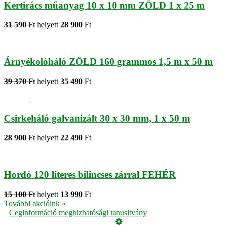
Kertirács műanyag 10 x 10 mm ZÖLD 1 x 25 m
31 590
Ft
helyett
28 900
Ft
Árnyékolóháló ZÖLD 160 grammos 1,5 m x 50 m
39 370
Ft
helyett
35 490
Ft
Csirkeháló galvanizált 30 x 30 mm, 1 x 50 m
28 900
Ft
helyett
22 490
Ft
Hordó 120 literes bilincses zárral FEHÉR
15 100
Ft
helyett
13 990
Ft
További akcióink »
Ceginformáció megbizhatósági tanusitvány