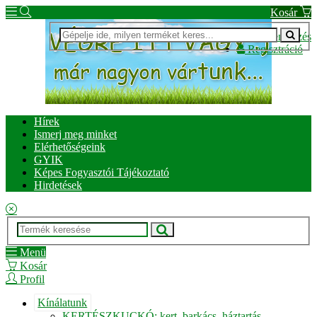
Kosár
Bejelentkezés
Regisztráció
Hírek
Ismerj meg minket
Elérhetőségeink
GYIK
Képes Fogyasztói Tájékoztató
Hirdetések
Menü
Kosár
Profil
Kínálatunk
KERTÉSZKUCKÓ: kert, barkács, háztartás