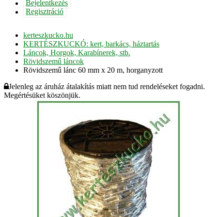
Bejelentkezés
Regisztráció
kerteszkucko.hu
KERTÉSZKUCKÓ: kert, barkács, háztartás
Láncok, Horgok, Karabínerek, stb.
Rövidszemű láncok
Rövidszemű lánc 60 mm x 20 m, horganyzott
Jelenleg az áruház átalakítás miatt nem tud rendeléseket fogadni.
Megértésüket köszönjük.