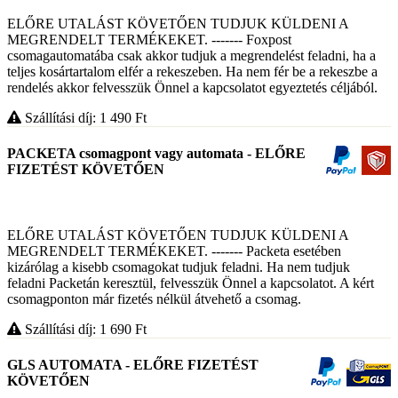
ELŐRE UTALÁST KÖVETŐEN TUDJUK KÜLDENI A
MEGRENDELT TERMÉKEKET. ------- Foxpost
csomagautomatába csak akkor tudjuk a megrendelést feladni, ha a
teljes kosártartalom elfér a rekeszeben. Ha nem fér be a rekeszbe a
rendelés akkor felvesszük Önnel a kapcsolatot egyeztetés céljából.
Szállítási díj: 1 490
Ft
PACKETA csomagpont vagy automata - ELŐRE
FIZETÉST KÖVETŐEN
ELŐRE UTALÁST KÖVETŐEN TUDJUK KÜLDENI A
MEGRENDELT TERMÉKEKET. ------- Packeta esetében
kizárólag a kisebb csomagokat tudjuk feladni. Ha nem tudjuk
feladni Packetán keresztül, felvesszük Önnel a kapcsolatot. A kért
csomagponton már fizetés nélkül átvehető a csomag.
Szállítási díj: 1 690
Ft
GLS AUTOMATA - ELŐRE FIZETÉST
KÖVETŐEN