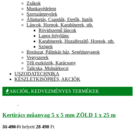
Zsákok
Munkavédelem
Szerszámnyelek
Állattartás, Csapdák, Etetők, Itatók
Láncok, Horgok, Karabínerek, stb.
Rövidszemű láncok
Lapos folyólánc
Karabinerek, Huzalfeszítő, Horgok, stb.
Szögek
Borászat, Pálinkás ház, Segédanyagok
Vegyszerek
Téli eszközök, Karácsony
Talicska, Molnárkocsi
USZODATECHNIKA
KÉSZLETKISÖPRÉS, AKCIÓK
AKCIÓK, KEDVEZMÉNYES TERMÉKEK
Kertirács műanyag 5 x 5 mm ZÖLD 1 x 25 m
31 490
Ft
helyett
28 490
Ft