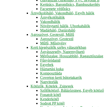
Galvanizált csirkeháló, PVC bevonat is
Kertirács, Baromfirács, Bambuszkerítés
Facsemete védőrács
Árnyékolóháló, Vakondháló, Egyéb hálók
Árnyékolóhálók
Vakondhálók
Növénytartó hálók, Uborkahálók
Madárháló, Darázsháló
Agroszövet, Geotextil, Műfű
Agroszövet, Geotextil
Műfű, Műsövény
Kerti kiegészítők széles választékban
Ágyásszegély, Napernyőtartó
Mérőszalag, Hosszabbító, Ragasztószalag
Fűnyíródamil
Egyebek
Háztartási kuka
Komposztláda
Covertop kerti bútortakarók
Napvitorlák
Kötözők, Kötelek, Zsinegek
Szőlőkötöző, Bálázózsineg, Egyéb kötöző
Fonatolt kötél
Kenderkötél
Sodrott PP kötél