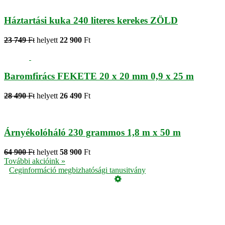
Háztartási kuka 240 literes kerekes ZÖLD
23 749
Ft
helyett
22 900
Ft
Baromfirács FEKETE 20 x 20 mm 0,9 x 25 m
28 490
Ft
helyett
26 490
Ft
Árnyékolóháló 230 grammos 1,8 m x 50 m
64 900
Ft
helyett
58 900
Ft
További akcióink »
Ceginformáció megbizhatósági tanusitvány
Üzemeltető
Online elállás
Teljes katalógus
Vásárlói értékelések
Adatvédelmi tájékoztató