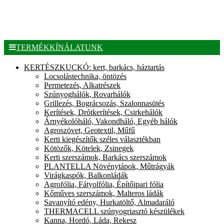
TERMÉKKÍNÁLATUNK
KERTÉSZKUCKÓ: kert, barkács, háztartás
Locsolástechnika, öntözés
Permetezés, Alkatrészek
Szúnyoghálók, Rovarhálók
Grillezés, Bográcsozás, Szalonnasütés
Kerítések, Drótkerítések, Csirkehálók
Árnyékolóháló, Vakondháló, Egyéb hálók
Agroszövet, Geotextil, Műfű
Kerti kiegészítők széles választékban
Kötözők, Kötelek, Zsinegek
Kerti szerszámok, Barkács szerszámok
PLANTELLA Növénytápok, Műtrágyák
Virágkaspók, Balkonládák
Agrofólia, Fátyolfólia, Építőipari fólia
Kőműves szerszámok, Malteros ládák
Savanyító edény, Hurkatöltő, Almadaráló
THERMACELL szúnyogriasztó készülékek
Kanna, Hordó, Láda, Rekesz