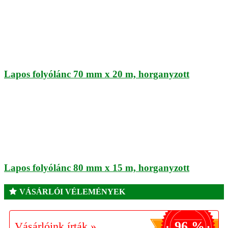
Lapos folyólánc 70 mm x 20 m, horganyzott
Lapos folyólánc 80 mm x 15 m, horganyzott
VÁSÁRLÓI VÉLEMÉNYEK
96 %
Vásárlóink írták »