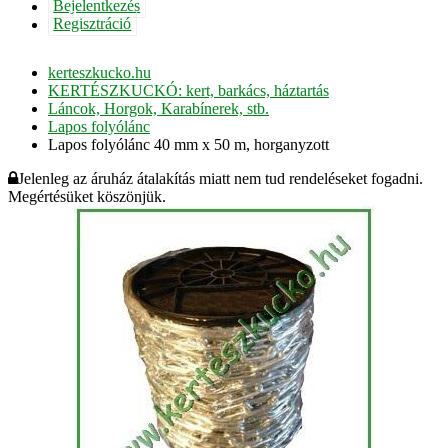
Bejelentkezés
Regisztráció
kerteszkucko.hu
KERTÉSZKUCKÓ: kert, barkács, háztartás
Láncok, Horgok, Karabínerek, stb.
Lapos folyólánc
Lapos folyólánc 40 mm x 50 m, horganyzott
Jelenleg az áruház átalakítás miatt nem tud rendeléseket fogadni.
Megértésüket köszönjük.