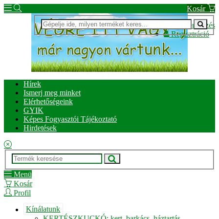
Kosár
Bejelentkezés
Regisztráció
Hírek
Ismerj meg minket
Elérhetőségeink
GYIK
Képes Fogyasztói Tájékoztató
Hirdetések
Menü
Kosár
Profil
Kínálatunk
KERTÉSZKUCKÓ: kert, barkács, háztartás