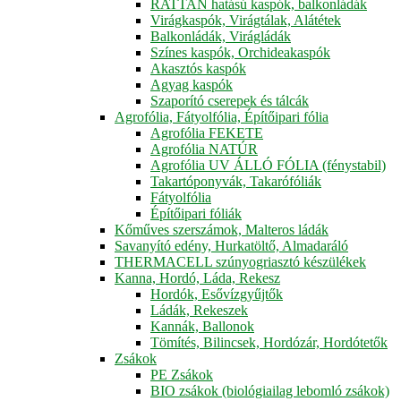
RATTAN hatású kaspók, balkonládák
Virágkaspók, Virágtálak, Alátétek
Balkonládák, Virágládák
Színes kaspók, Orchideakaspók
Akasztós kaspók
Agyag kaspók
Szaporító cserepek és tálcák
Agrofólia, Fátyolfólia, Építőipari fólia
Agrofólia FEKETE
Agrofólia NATÚR
Agrofólia UV ÁLLÓ FÓLIA (fénystabil)
Takartóponyvák, Takarófóliák
Fátyolfólia
Építőipari fóliák
Kőműves szerszámok, Malteros ládák
Savanyító edény, Hurkatöltő, Almadaráló
THERMACELL szúnyogriasztó készülékek
Kanna, Hordó, Láda, Rekesz
Hordók, Esővízgyűjtők
Ládák, Rekeszek
Kannák, Ballonok
Tömítés, Bilincsek, Hordózár, Hordótetők
Zsákok
PE Zsákok
BIO zsákok (biológiailag lebomló zsákok)