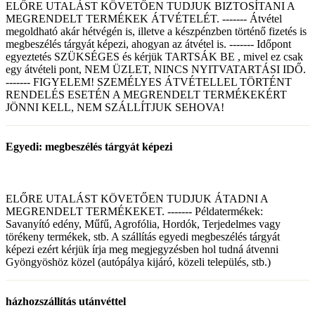
ELŐRE UTALÁST KÖVETŐEN TUDJUK BIZTOSÍTANI A
MEGRENDELT TERMÉKEK ÁTVÉTELÉT. ------- Átvétel
megoldható akár hétvégén is, illetve a készpénzben történő fizetés is
megbeszélés tárgyát képezi, ahogyan az átvétel is. ------- Időpont
egyeztetés SZÜKSÉGES és kérjük TARTSÁK BE , mivel ez csak
egy átvételi pont, NEM ÜZLET, NINCS NYITVATARTÁSI IDŐ.
------- FIGYELEM! SZEMÉLYES ÁTVÉTELLEL TÖRTÉNT
RENDELÉS ESETÉN A MEGRENDELT TERMÉKEKÉRT
JÖNNI KELL, NEM SZÁLLÍTJUK SEHOVA!
Egyedi: megbeszélés tárgyát képezi
ELŐRE UTALÁST KÖVETŐEN TUDJUK ÁTADNI A
MEGRENDELT TERMÉKEKET. ------- Példatermékek:
Savanyító edény, Műfű, Agrofólia, Hordók, Terjedelmes vagy
törékeny termékek, stb. A szállítás egyedi megbeszélés tárgyát
képezi ezért kérjük írja meg megjegyzésben hol tudná átvenni
Gyöngyöshöz közel (autópálya kijáró, közeli település, stb.)
házhozszállítás utánvéttel