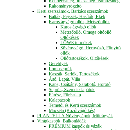
Kenderzsineg, Jutazsineg, Pamuzsineg
Rakományrögzítő
Kerti szerszámok, Barkács szerszámok
Balták, Fejszék, Hasítók, Ékek
Karos ágvágó ollók, Metszőollók
Karos ágvágó ollók
Metszőolló, Omega oltóolló,
Oltókések
LÖWE termékek
Sövényvágó, Hernyózó, Fűnyíró
ollók
Ollótartozékok, Oltókések
Gereblyék
Lombseprűk
Kaszák, Sarlók, Tartozékok
Ásó, Lapát, Villa
Kapa, Csákány, Saraboló, Horoló
Seprűk, Szemeteslapátok
Fűrész, Fűrészlap
Kalapácsok
Temetői és Kerti szerszámok
Macséta (Bozótvágó kés)
PLANTELLA Növénytápok, Műtrágyák
Virágkaspók, Balkonládák
PRÉMIUM kaspók és vázák