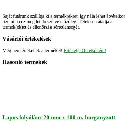
Saját futárunk szállítja ki a termék(ek)et, így nála lehet átvételkor
fizetni ha ez meg lett beszélve előzőleg. Tételesen átadja a
termék(ek)et és ellenőrzi a sértetlenségét.
Vásárlói értékelések
Még nem értékelték a terméket!
Értékelje Ön elsőként!
Hasonló termékek
Lapos folyólánc 20 mm x 100 m, horganyzott