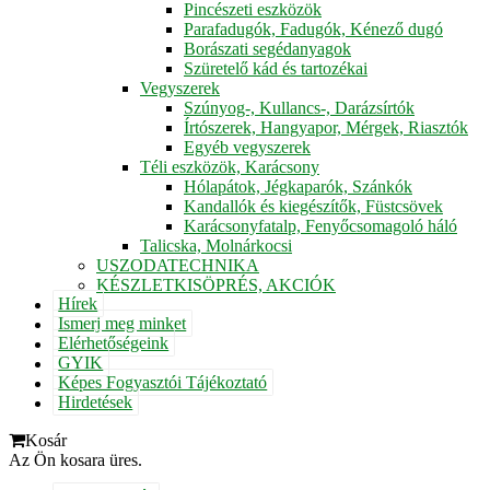
Pincészeti eszközök
Parafadugók, Fadugók, Kénező dugó
Borászati segédanyagok
Szüretelő kád és tartozékai
Vegyszerek
Szúnyog-, Kullancs-, Darázsírtók
Írtószerek, Hangyapor, Mérgek, Riasztók
Egyéb vegyszerek
Téli eszközök, Karácsony
Hólapátok, Jégkaparók, Szánkók
Kandallók és kiegészítők, Füstcsövek
Karácsonyfatalp, Fenyőcsomagoló háló
Talicska, Molnárkocsi
USZODATECHNIKA
KÉSZLETKISÖPRÉS, AKCIÓK
Hírek
Ismerj meg minket
Elérhetőségeink
GYIK
Képes Fogyasztói Tájékoztató
Hirdetések
Kosár
Az Ön kosara üres.