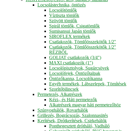
Locsolástechnika, öntözés
Locsolótömlők
Víztiszta tömlők
Szövött tömlők
Spirál tömlők, Csigatömlők
Sumisansui Japán tömlők
SIROFLEX termékek
Csatlakozók, Tömlőösszekötők 1/2"
Csatlakozók, Tömlőösszekötők 1/2"
RÉZBŐL
GOLIAT csatlakozók (3/4")
MAXI csatlakozók (1")
Locsolópisztolyok, Sugárcsövek
Locsolófejek, Öntözőtalpak
Öntözőkanna, Locsolókanna
Egyéb termékek, Lábszelepek, Tömítések
Szorítóbilincsek
Permetezés, Alkatrészek
Kézi-, és Háti permetezők
Alkatrészek magyar háti permetezőhöz
Szúnyoghálók, Rovarhálók
Grillezés, Bográcsozás, Szalonnasütés
Kerítések, Drótkerítések, Csirkehálók
Ponthegesztett drótháló, Vadháló