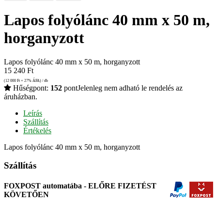
Lapos folyólánc 40 mm x 50 m,
horganyzott
Lapos folyólánc 40 mm x 50 m, horganyzott
15 240
Ft
(12 000
Ft
+ 27% ÁFA) / db
Hűségpont:
152
pont
Jelenleg nem adható le rendelés az
áruházban.
Leírás
Szállítás
Értékelés
Lapos folyólánc 40 mm x 50 m, horganyzott
Szállítás
FOXPOST automatába - ELŐRE FIZETÉST
KÖVETŐEN