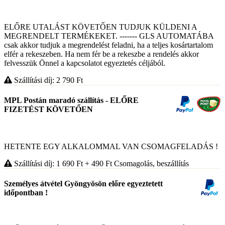
ELŐRE UTALÁST KÖVETŐEN TUDJUK KÜLDENI A
MEGRENDELT TERMÉKEKET. ------- GLS AUTOMATÁBA
csak akkor tudjuk a megrendelést feladni, ha a teljes kosártartalom
elfér a rekeszeben. Ha nem fér be a rekeszbe a rendelés akkor
felvesszük Önnel a kapcsolatot egyeztetés céljából.
Szállítási díj: 2 790
Ft
MPL Postán maradó szállítás - ELŐRE
FIZETÉST KÖVETŐEN
HETENTE EGY ALKALOMMAL VAN CSOMAGFELADÁS !
Szállítási díj: 1 690
Ft
+ 490
Ft
Csomagolás, beszállítás
Személyes átvétel Gyöngyösön előre egyeztetett
időpontban !