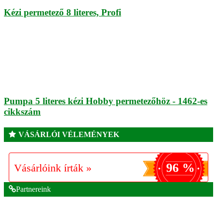
Kézi permetező 8 literes, Profi
Pumpa 5 literes kézi Hobby permetezőhöz - 1462-es
cikkszám
VÁSÁRLÓI VÉLEMÉNYEK
96 %
Vásárlóink írták »
Partnereink