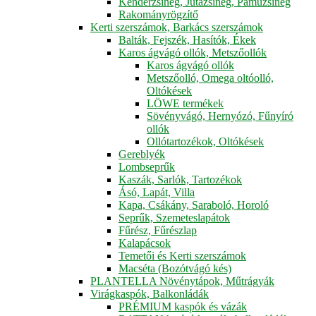
Kenderzsineg, Jutazsineg, Pamuzsineg
Rakományrögzítő
Kerti szerszámok, Barkács szerszámok
Balták, Fejszék, Hasítók, Ékek
Karos ágvágó ollók, Metszőollók
Karos ágvágó ollók
Metszőolló, Omega oltóolló,
Oltókések
LÖWE termékek
Sövényvágó, Hernyózó, Fűnyíró
ollók
Ollótartozékok, Oltókések
Gereblyék
Lombseprűk
Kaszák, Sarlók, Tartozékok
Ásó, Lapát, Villa
Kapa, Csákány, Saraboló, Horoló
Seprűk, Szemeteslapátok
Fűrész, Fűrészlap
Kalapácsok
Temetői és Kerti szerszámok
Macséta (Bozótvágó kés)
PLANTELLA Növénytápok, Műtrágyák
Virágkaspók, Balkonládák
PRÉMIUM kaspók és vázák