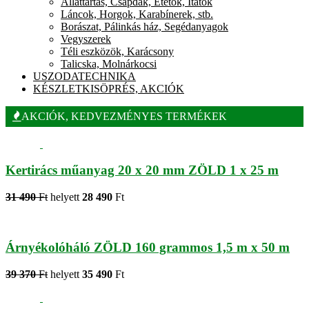
Állattartás, Csapdák, Etetők, Itatók
Láncok, Horgok, Karabínerek, stb.
Borászat, Pálinkás ház, Segédanyagok
Vegyszerek
Téli eszközök, Karácsony
Talicska, Molnárkocsi
USZODATECHNIKA
KÉSZLETKISÖPRÉS, AKCIÓK
AKCIÓK, KEDVEZMÉNYES TERMÉKEK
Kertirács műanyag 20 x 20 mm ZÖLD 1 x 25 m
31 490
Ft
helyett
28 490
Ft
Árnyékolóháló ZÖLD 160 grammos 1,5 m x 50 m
39 370
Ft
helyett
35 490
Ft