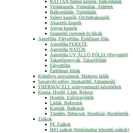
RATTAN hatású kaspók, balkonládák
Virágkaspók, Virágtálak, Alátétek
Balkonládák, Virágládák
Színes kaspók, Orchideakaspók
Akasztós kaspók
Agyag kaspók
Szaporító cserepek és tálcák
Agrofólia, Fátyolfólia, Építőipari fólia
Agrofólia FEKETE
Agrofólia NATÚR
Agrofólia UV ÁLLÓ FÓLIA (fénystabil)
Takartóponyvák, Takarófóliák
Fátyolfólia
Építőipari fóliák
Kőműves szerszámok, Malteros ládák
Savanyító edény, Hurkatöltő, Almadaráló
THERMACELL szúnyogriasztó készülékek
Kanna, Hordó, Láda, Rekesz
Hordók, Esővízgyűjtők
Ládák, Rekeszek
Kannák, Ballonok
Tömítés, Bilincsek, Hordózár, Hordótetők
Zsákok
PE Zsákok
BIO zsákok (biológiailag lebomló zsákok)