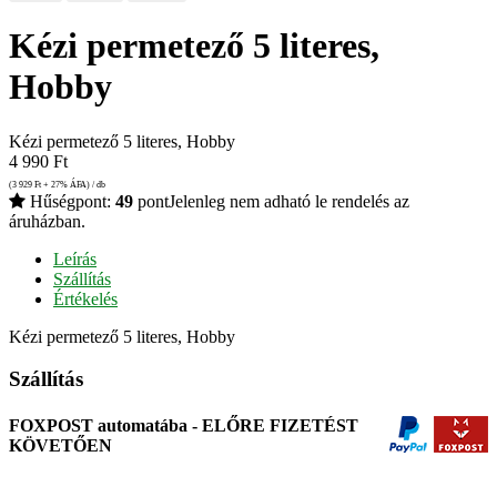
Kézi permetező 5 literes,
Hobby
Kézi permetező 5 literes, Hobby
4 990
Ft
(3 929
Ft
+ 27% ÁFA) / db
Hűségpont:
49
pont
Jelenleg nem adható le rendelés az
áruházban.
Leírás
Szállítás
Értékelés
Kézi permetező 5 literes, Hobby
Szállítás
FOXPOST automatába - ELŐRE FIZETÉST
KÖVETŐEN