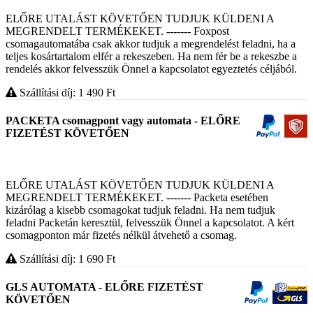
ELŐRE UTALÁST KÖVETŐEN TUDJUK KÜLDENI A
MEGRENDELT TERMÉKEKET. ------- Foxpost
csomagautomatába csak akkor tudjuk a megrendelést feladni, ha a
teljes kosártartalom elfér a rekeszeben. Ha nem fér be a rekeszbe a
rendelés akkor felvesszük Önnel a kapcsolatot egyeztetés céljából.
Szállítási díj: 1 490
Ft
PACKETA csomagpont vagy automata - ELŐRE
FIZETÉST KÖVETŐEN
ELŐRE UTALÁST KÖVETŐEN TUDJUK KÜLDENI A
MEGRENDELT TERMÉKEKET. ------- Packeta esetében
kizárólag a kisebb csomagokat tudjuk feladni. Ha nem tudjuk
feladni Packetán keresztül, felvesszük Önnel a kapcsolatot. A kért
csomagponton már fizetés nélkül átvehető a csomag.
Szállítási díj: 1 690
Ft
GLS AUTOMATA - ELŐRE FIZETÉST
KÖVETŐEN