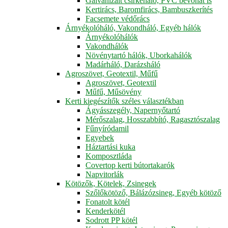
Galvanizált csirkeháló, PVC bevonat is
Kertirács, Baromfirács, Bambuszkerítés
Facsemete védőrács
Árnyékolóháló, Vakondháló, Egyéb hálók
Árnyékolóhálók
Vakondhálók
Növénytartó hálók, Uborkahálók
Madárháló, Darázsháló
Agroszövet, Geotextil, Műfű
Agroszövet, Geotextil
Műfű, Műsövény
Kerti kiegészítők széles választékban
Ágyásszegély, Napernyőtartó
Mérőszalag, Hosszabbító, Ragasztószalag
Fűnyíródamil
Egyebek
Háztartási kuka
Komposztláda
Covertop kerti bútortakarók
Napvitorlák
Kötözők, Kötelek, Zsinegek
Szőlőkötöző, Bálázózsineg, Egyéb kötöző
Fonatolt kötél
Kenderkötél
Sodrott PP kötél