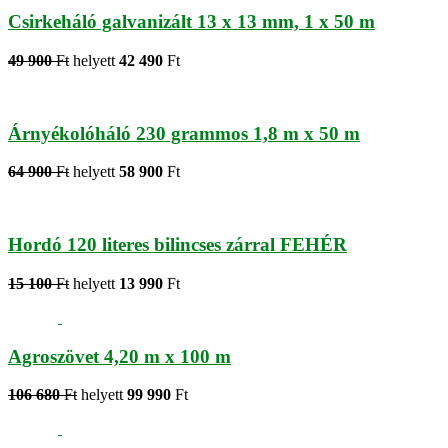
Csirkeháló galvanizált 13 x 13 mm, 1 x 50 m
49 900
Ft
helyett
42 490
Ft
Árnyékolóháló 230 grammos 1,8 m x 50 m
64 900
Ft
helyett
58 900
Ft
Hordó 120 literes bilincses zárral FEHÉR
15 100
Ft
helyett
13 990
Ft
Agroszövet 4,20 m x 100 m
106 680
Ft
helyett
99 990
Ft