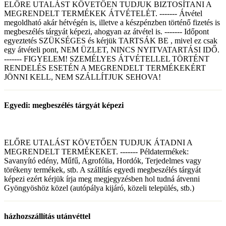
ELŐRE UTALÁST KÖVETŐEN TUDJUK BIZTOSÍTANI A
MEGRENDELT TERMÉKEK ÁTVÉTELÉT. ------- Átvétel
megoldható akár hétvégén is, illetve a készpénzben történő fizetés is
megbeszélés tárgyát képezi, ahogyan az átvétel is. ------- Időpont
egyeztetés SZÜKSÉGES és kérjük TARTSÁK BE , mivel ez csak
egy átvételi pont, NEM ÜZLET, NINCS NYITVATARTÁSI IDŐ.
------- FIGYELEM! SZEMÉLYES ÁTVÉTELLEL TÖRTÉNT
RENDELÉS ESETÉN A MEGRENDELT TERMÉKEKÉRT
JÖNNI KELL, NEM SZÁLLÍTJUK SEHOVA!
Egyedi: megbeszélés tárgyát képezi
ELŐRE UTALÁST KÖVETŐEN TUDJUK ÁTADNI A
MEGRENDELT TERMÉKEKET. ------- Példatermékek:
Savanyító edény, Műfű, Agrofólia, Hordók, Terjedelmes vagy
törékeny termékek, stb. A szállítás egyedi megbeszélés tárgyát
képezi ezért kérjük írja meg megjegyzésben hol tudná átvenni
Gyöngyöshöz közel (autópálya kijáró, közeli település, stb.)
házhozszállítás utánvéttel