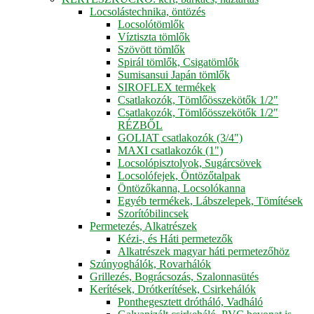
Locsolástechnika, öntözés
Locsolótömlők
Víztiszta tömlők
Szövött tömlők
Spirál tömlők, Csigatömlők
Sumisansui Japán tömlők
SIROFLEX termékek
Csatlakozók, Tömlőösszekötők 1/2"
Csatlakozók, Tömlőösszekötők 1/2"
RÉZBŐL
GOLIAT csatlakozók (3/4")
MAXI csatlakozók (1")
Locsolópisztolyok, Sugárcsövek
Locsolófejek, Öntözőtalpak
Öntözőkanna, Locsolókanna
Egyéb termékek, Lábszelepek, Tömítések
Szorítóbilincsek
Permetezés, Alkatrészek
Kézi-, és Háti permetezők
Alkatrészek magyar háti permetezőhöz
Szúnyoghálók, Rovarhálók
Grillezés, Bográcsozás, Szalonnasütés
Kerítések, Drótkerítések, Csirkehálók
Ponthegesztett drótháló, Vadháló