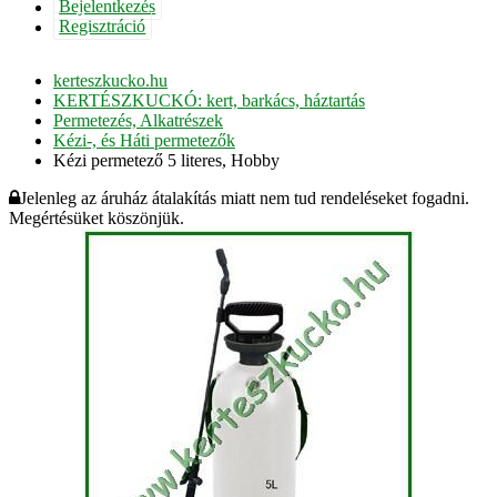
Bejelentkezés
Regisztráció
kerteszkucko.hu
KERTÉSZKUCKÓ: kert, barkács, háztartás
Permetezés, Alkatrészek
Kézi-, és Háti permetezők
Kézi permetező 5 literes, Hobby
Jelenleg az áruház átalakítás miatt nem tud rendeléseket fogadni.
Megértésüket köszönjük.