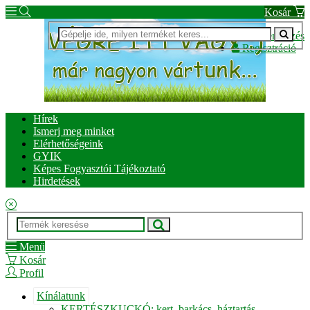
Kosár
Bejelentkezés
Regisztráció
Hírek
Ismerj meg minket
Elérhetőségeink
GYIK
Képes Fogyasztói Tájékoztató
Hirdetések
Menü
Kosár
Profil
Kínálatunk
KERTÉSZKUCKÓ: kert, barkács, háztartás