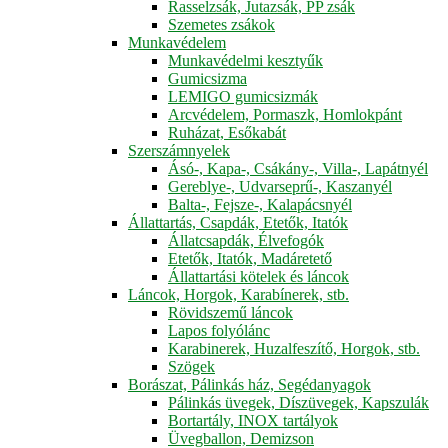
Rasselzsák, Jutazsák, PP zsák
Szemetes zsákok
Munkavédelem
Munkavédelmi kesztyűk
Gumicsizma
LEMIGO gumicsizmák
Arcvédelem, Pormaszk, Homlokpánt
Ruházat, Esőkabát
Szerszámnyelek
Ásó-, Kapa-, Csákány-, Villa-, Lapátnyél
Gereblye-, Udvarseprű-, Kaszanyél
Balta-, Fejsze-, Kalapácsnyél
Állattartás, Csapdák, Etetők, Itatók
Állatcsapdák, Élvefogók
Etetők, Itatók, Madáretető
Állattartási kötelek és láncok
Láncok, Horgok, Karabínerek, stb.
Rövidszemű láncok
Lapos folyólánc
Karabinerek, Huzalfeszítő, Horgok, stb.
Szögek
Borászat, Pálinkás ház, Segédanyagok
Pálinkás üvegek, Díszüvegek, Kapszulák
Bortartály, INOX tartályok
Üvegballon, Demizson