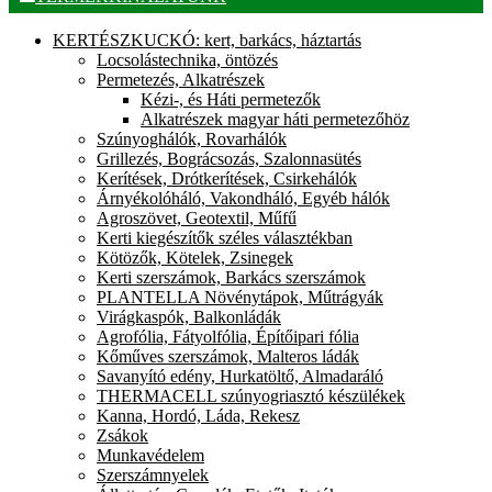
KERTÉSZKUCKÓ: kert, barkács, háztartás
Locsolástechnika, öntözés
Permetezés, Alkatrészek
Kézi-, és Háti permetezők
Alkatrészek magyar háti permetezőhöz
Szúnyoghálók, Rovarhálók
Grillezés, Bográcsozás, Szalonnasütés
Kerítések, Drótkerítések, Csirkehálók
Árnyékolóháló, Vakondháló, Egyéb hálók
Agroszövet, Geotextil, Műfű
Kerti kiegészítők széles választékban
Kötözők, Kötelek, Zsinegek
Kerti szerszámok, Barkács szerszámok
PLANTELLA Növénytápok, Műtrágyák
Virágkaspók, Balkonládák
Agrofólia, Fátyolfólia, Építőipari fólia
Kőműves szerszámok, Malteros ládák
Savanyító edény, Hurkatöltő, Almadaráló
THERMACELL szúnyogriasztó készülékek
Kanna, Hordó, Láda, Rekesz
Zsákok
Munkavédelem
Szerszámnyelek