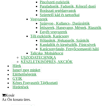
Pincészeti eszközök
Parafadugók, Fadugók, Kénező dugó
Borászati segédanyagok
Szüretelő kád és tartozékai
Vegyszerek
Szúnyog-, Kullancs-, Darázsírtók
Írtószerek, Hangyapor, Mérgek, Riasztók
Egyéb vegyszerek
Téli eszközök, Karácsony
Hólapátok, Jégkaparók, Szánkók
Kandallók és kiegészítők, Füstcsövek
Karácsonyfatalp, Fenyőcsomagoló háló
Talicska, Molnárkocsi
USZODATECHNIKA
KÉSZLETKISÖPRÉS, AKCIÓK
Hírek
Ismerj meg minket
Elérhetőségeink
GYIK
Képes Fogyasztói Tájékoztató
Hirdetések
Kosár
Az Ön kosara üres.