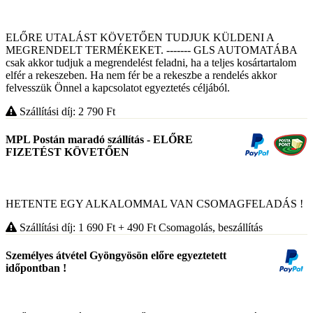
ELŐRE UTALÁST KÖVETŐEN TUDJUK KÜLDENI A
MEGRENDELT TERMÉKEKET. ------- GLS AUTOMATÁBA
csak akkor tudjuk a megrendelést feladni, ha a teljes kosártartalom
elfér a rekeszeben. Ha nem fér be a rekeszbe a rendelés akkor
felvesszük Önnel a kapcsolatot egyeztetés céljából.
Szállítási díj: 2 790
Ft
MPL Postán maradó szállítás - ELŐRE
FIZETÉST KÖVETŐEN
HETENTE EGY ALKALOMMAL VAN CSOMAGFELADÁS !
Szállítási díj: 1 690
Ft
+ 490
Ft
Csomagolás, beszállítás
Személyes átvétel Gyöngyösön előre egyeztetett
időpontban !