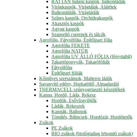
RATTAN hatású kaspók, balkonládák
Virágkaspók, Virágtálak, Alátétek
Balkonládák, Virágládák
Színes kaspók, Orchideakaspók
Akasztós kaspók
Agyag kaspók
Szaporító cserepek és tálcák
Agrofólia, Fátyolfólia, Építőipari fólia
Agrofólia FEKETE
Agrofólia NATÚR
Agrofólia UV ÁLLÓ FÓLIA (fénystabil)
Takartóponyvák, Takarófóliák
Fátyolfólia
Építőipari fóliák
Kőműves szerszámok, Malteros ládák
Savanyító edény, Hurkatöltő, Almadaráló
THERMACELL szúnyogriasztó készülékek
Kanna, Hordó, Láda, Rekesz
Hordók, Esővízgyűjtők
Ládák, Rekeszek
Kannák, Ballonok
Tömítés, Bilincsek, Hordózár, Hordótetők
Zsákok
PE Zsákok
BIO zsákok (biológiailag lebomló zsákok)