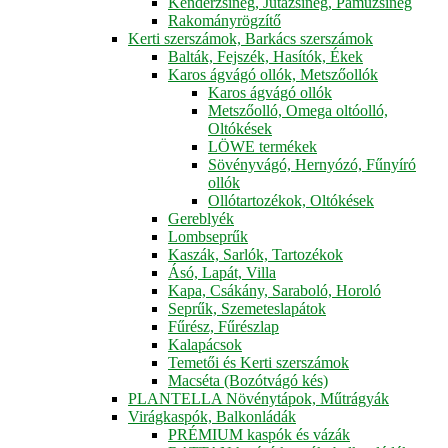
Kenderzsineg, Jutazsineg, Pamuzsineg
Rakományrögzítő
Kerti szerszámok, Barkács szerszámok
Balták, Fejszék, Hasítók, Ékek
Karos ágvágó ollók, Metszőollók
Karos ágvágó ollók
Metszőolló, Omega oltóolló,
Oltókések
LÖWE termékek
Sövényvágó, Hernyózó, Fűnyíró
ollók
Ollótartozékok, Oltókések
Gereblyék
Lombseprűk
Kaszák, Sarlók, Tartozékok
Ásó, Lapát, Villa
Kapa, Csákány, Saraboló, Horoló
Seprűk, Szemeteslapátok
Fűrész, Fűrészlap
Kalapácsok
Temetői és Kerti szerszámok
Macséta (Bozótvágó kés)
PLANTELLA Növénytápok, Műtrágyák
Virágkaspók, Balkonládák
PRÉMIUM kaspók és vázák