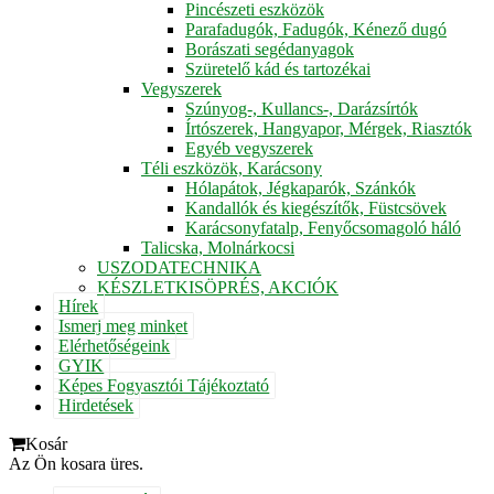
Pincészeti eszközök
Parafadugók, Fadugók, Kénező dugó
Borászati segédanyagok
Szüretelő kád és tartozékai
Vegyszerek
Szúnyog-, Kullancs-, Darázsírtók
Írtószerek, Hangyapor, Mérgek, Riasztók
Egyéb vegyszerek
Téli eszközök, Karácsony
Hólapátok, Jégkaparók, Szánkók
Kandallók és kiegészítők, Füstcsövek
Karácsonyfatalp, Fenyőcsomagoló háló
Talicska, Molnárkocsi
USZODATECHNIKA
KÉSZLETKISÖPRÉS, AKCIÓK
Hírek
Ismerj meg minket
Elérhetőségeink
GYIK
Képes Fogyasztói Tájékoztató
Hirdetések
Kosár
Az Ön kosara üres.