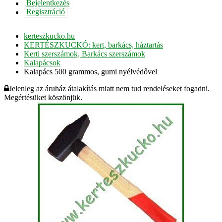
Bejelentkezés
Regisztráció
kerteszkucko.hu
KERTÉSZKUCKÓ: kert, barkács, háztartás
Kerti szerszámok, Barkács szerszámok
Kalapácsok
Kalapács 500 grammos, gumi nyélvédővel
Jelenleg az áruház átalakítás miatt nem tud rendeléseket fogadni.
Megértésüket köszönjük.