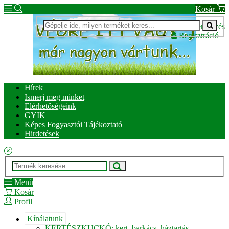
Kosár
Bejelentkezés
Regisztráció
Hírek
Ismerj meg minket
Elérhetőségeink
GYIK
Képes Fogyasztói Tájékoztató
Hirdetések
Menü
Kosár
Profil
Kínálatunk
KERTÉSZKUCKÓ: kert, barkács, háztartás