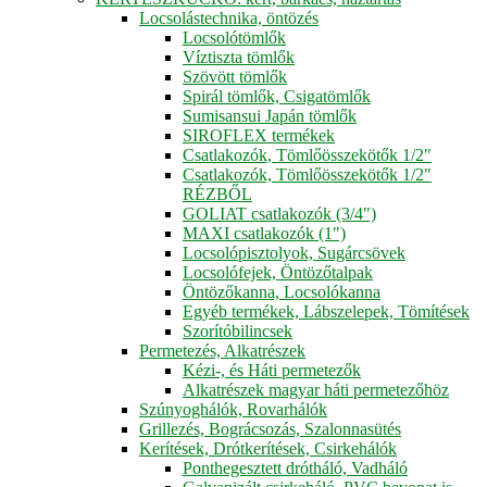
Locsolástechnika, öntözés
Locsolótömlők
Víztiszta tömlők
Szövött tömlők
Spirál tömlők, Csigatömlők
Sumisansui Japán tömlők
SIROFLEX termékek
Csatlakozók, Tömlőösszekötők 1/2"
Csatlakozók, Tömlőösszekötők 1/2"
RÉZBŐL
GOLIAT csatlakozók (3/4")
MAXI csatlakozók (1")
Locsolópisztolyok, Sugárcsövek
Locsolófejek, Öntözőtalpak
Öntözőkanna, Locsolókanna
Egyéb termékek, Lábszelepek, Tömítések
Szorítóbilincsek
Permetezés, Alkatrészek
Kézi-, és Háti permetezők
Alkatrészek magyar háti permetezőhöz
Szúnyoghálók, Rovarhálók
Grillezés, Bográcsozás, Szalonnasütés
Kerítések, Drótkerítések, Csirkehálók
Ponthegesztett drótháló, Vadháló