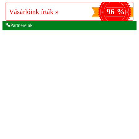
96 %
Vásárlóink írták »
Partnereink