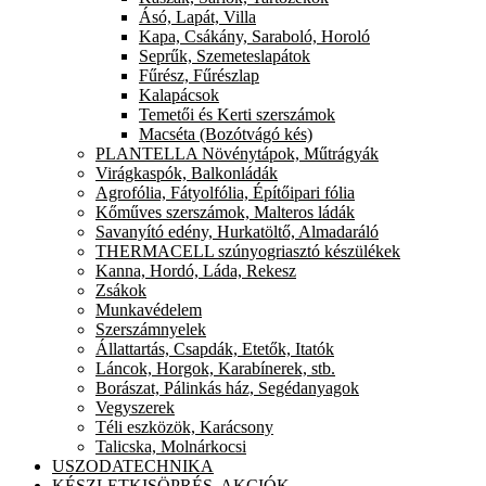
Ásó, Lapát, Villa
Kapa, Csákány, Saraboló, Horoló
Seprűk, Szemeteslapátok
Fűrész, Fűrészlap
Kalapácsok
Temetői és Kerti szerszámok
Macséta (Bozótvágó kés)
PLANTELLA Növénytápok, Műtrágyák
Virágkaspók, Balkonládák
Agrofólia, Fátyolfólia, Építőipari fólia
Kőműves szerszámok, Malteros ládák
Savanyító edény, Hurkatöltő, Almadaráló
THERMACELL szúnyogriasztó készülékek
Kanna, Hordó, Láda, Rekesz
Zsákok
Munkavédelem
Szerszámnyelek
Állattartás, Csapdák, Etetők, Itatók
Láncok, Horgok, Karabínerek, stb.
Borászat, Pálinkás ház, Segédanyagok
Vegyszerek
Téli eszközök, Karácsony
Talicska, Molnárkocsi
USZODATECHNIKA
KÉSZLETKISÖPRÉS, AKCIÓK