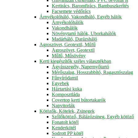
Galvanizált csirkeháló, PVC bevonat is
Kertirács, Baromfirács, Bambuszkerítés
Facsemete védőrács
Árnyékolóháló, Vakondháló, Egyéb hálók
Árnyékolóhálók
Vakondhálók
Növénytartó hálók, Uborkahálók
Madárháló, Darázsháló
Agroszövet, Geotextil, Műfű
Agroszövet, Geotextil
Műfű, Műsövény
Kerti kiegészítők széles választékban
Ágyásszegély, Napernyőtartó
Mérőszalag, Hosszabbító, Ragasztószalag
Fűnyíródamil
Egyebek
Háztartási kuka
Komposztláda
Covertop kerti bútortakarók
Napvitorlák
Kötözők, Kötelek, Zsinegek
Szőlőkötöző, Bálázózsineg, Egyéb kötöző
Fonatolt kötél
Kenderkötél
Sodrott PP kötél