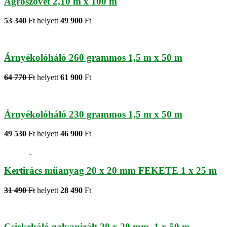
Agroszövet 2,10 m x 100 m
53 340
Ft
helyett
49 900
Ft
Árnyékolóháló 260 grammos 1,5 m x 50 m
64 770
Ft
helyett
61 900
Ft
Árnyékolóháló 230 grammos 1,5 m x 50 m
49 530
Ft
helyett
46 900
Ft
Kertirács műanyag 20 x 20 mm FEKETE 1 x 25 m
31 490
Ft
helyett
28 490
Ft
Csirkeháló galvanizált 20 x 20 mm, 1 x 50 m