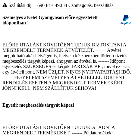
Szállítási díj: 1 690
Ft
+ 490
Ft
Csomagolás, beszállítás
Személyes átvétel Gyöngyösön előre egyeztetett
időpontban !
ELŐRE UTALÁST KÖVETŐEN TUDJUK BIZTOSÍTANI A
MEGRENDELT TERMÉKEK ÁTVÉTELÉT. ------- Átvétel
megoldható akár hétvégén is, illetve a készpénzben történő fizetés is
megbeszélés tárgyát képezi, ahogyan az átvétel is. ------- Időpont
egyeztetés SZÜKSÉGES és kérjük TARTSÁK BE , mivel ez csak
egy átvételi pont, NEM ÜZLET, NINCS NYITVATARTÁSI IDŐ.
------- FIGYELEM! SZEMÉLYES ÁTVÉTELLEL TÖRTÉNT
RENDELÉS ESETÉN A MEGRENDELT TERMÉKEKÉRT
JÖNNI KELL, NEM SZÁLLÍTJUK SEHOVA!
Egyedi: megbeszélés tárgyát képezi
ELŐRE UTALÁST KÖVETŐEN TUDJUK ÁTADNI A
MEGRENDELT TERMÉKEKET. ------- Példatermékek: