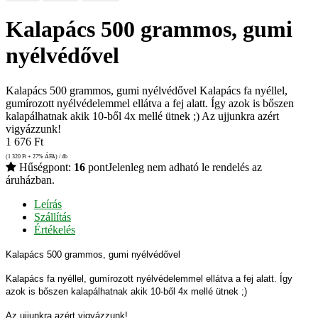
Kalapács 500 grammos, gumi
nyélvédővel
Kalapács 500 grammos, gumi nyélvédővel Kalapács fa nyéllel,
gumírozott nyélvédelemmel ellátva a fej alatt. Így azok is bőszen
kalapálhatnak akik 10-ből 4x mellé ütnek ;) Az ujjunkra azért
vigyázzunk!
1 676
Ft
(1 320
Ft
+ 27% ÁFA) / db
Hűségpont:
16
pont
Jelenleg nem adható le rendelés az
áruházban.
Leírás
Szállítás
Értékelés
Kalapács 500 grammos, gumi nyélvédővel
Kalapács fa nyéllel, gumírozott nyélvédelemmel ellátva a fej alatt. Így
azok is bőszen kalapálhatnak akik 10-ből 4x mellé ütnek ;)
Az ujjunkra azért vigyázzunk!