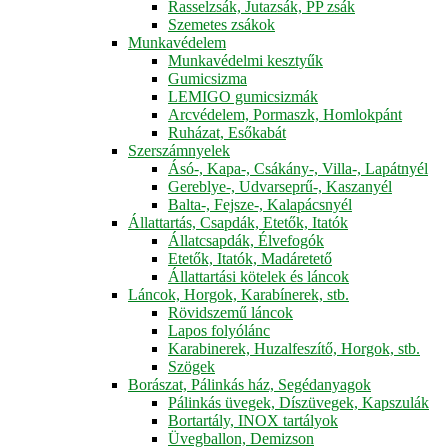
Rasselzsák, Jutazsák, PP zsák
Szemetes zsákok
Munkavédelem
Munkavédelmi kesztyűk
Gumicsizma
LEMIGO gumicsizmák
Arcvédelem, Pormaszk, Homlokpánt
Ruházat, Esőkabát
Szerszámnyelek
Ásó-, Kapa-, Csákány-, Villa-, Lapátnyél
Gereblye-, Udvarseprű-, Kaszanyél
Balta-, Fejsze-, Kalapácsnyél
Állattartás, Csapdák, Etetők, Itatók
Állatcsapdák, Élvefogók
Etetők, Itatók, Madáretető
Állattartási kötelek és láncok
Láncok, Horgok, Karabínerek, stb.
Rövidszemű láncok
Lapos folyólánc
Karabinerek, Huzalfeszítő, Horgok, stb.
Szögek
Borászat, Pálinkás ház, Segédanyagok
Pálinkás üvegek, Díszüvegek, Kapszulák
Bortartály, INOX tartályok
Üvegballon, Demizson