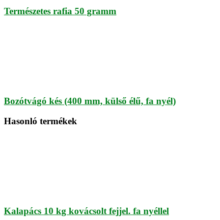
Természetes rafia 50 gramm
Bozótvágó kés (400 mm, külső élű, fa nyél)
Hasonló termékek
Kalapács 10 kg kovácsolt fejjel. fa nyéllel