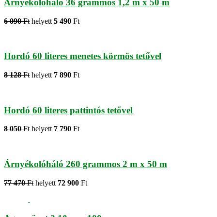
Árnyékolóháló 36 grammos 1,2 m x 50 m
6 090
Ft
helyett
5 490
Ft
Hordó 60 literes menetes körmös tetővel
8 128
Ft
helyett
7 890
Ft
Hordó 60 literes pattintós tetővel
8 050
Ft
helyett
7 790
Ft
Árnyékolóháló 260 grammos 2 m x 50 m
77 470
Ft
helyett
72 900
Ft