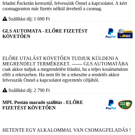
feladni Packetán keresztül, felvesszük Önnel a kapcsolatot. A kért
csomagponton már fizetés nélkül átvehető a csomag.
Szállítási díj: 1 690
Ft
GLS AUTOMATA - ELŐRE FIZETÉST
KÖVETŐEN
ELŐRE UTALÁST KÖVETŐEN TUDJUK KÜLDENI A
MEGRENDELT TERMÉKEKET. ------- GLS AUTOMATÁBA
csak akkor tudjuk a megrendelést feladni, ha a teljes kosártartalom
elfér a rekeszeben. Ha nem fér be a rekeszbe a rendelés akkor
felvesszük Önnel a kapcsolatot egyeztetés céljából.
Szállítási díj: 2 790
Ft
MPL Postán maradó szállítás - ELŐRE
FIZETÉST KÖVETŐEN
HETENTE EGY ALKALOMMAL VAN CSOMAGFELADÁS !