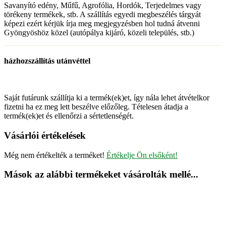
Savanyító edény, Műfű, Agrofólia, Hordók, Terjedelmes vagy
törékeny termékek, stb. A szállítás egyedi megbeszélés tárgyát
képezi ezért kérjük írja meg megjegyzésben hol tudná átvenni
Gyöngyöshöz közel (autópálya kijáró, közeli település, stb.)
házhozszállítás utánvéttel
Saját futárunk szállítja ki a termék(ek)et, így nála lehet átvételkor
fizetni ha ez meg lett beszélve előzőleg. Tételesen átadja a
termék(ek)et és ellenőrzi a sértetlenségét.
Vásárlói értékelések
Még nem értékelték a terméket!
Értékelje Ön elsőként!
Mások az alábbi termékeket vásárolták mellé...