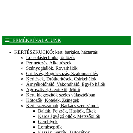
TERMÉKKÍNÁLATUNK
KERTÉSZKUCKÓ: kert, barkács, háztartás
Locsolástechnika, öntözés
Permetezés, Alkatrészek
Szúnyoghálók, Rovarhálók
Grillezés, Bográcsozás, Szalonnasütés
Kerítések, Drótkerítések, Csirkehálók
Árnyékolóháló, Vakondháló, Egyéb hálók
Agroszövet, Geotextil, Műfű
Kerti kiegészítők széles választékban
Kötözők, Kötelek, Zsinegek
Kerti szerszámok, Barkács szerszámok
Balták, Fejszék, Hasítók, Ékek
Karos ágvágó ollók, Metszőollók
Gereblyék
Lombseprűk
Kaszák, Sarlók, Tartozékok