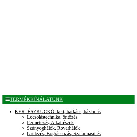
TERMÉKKÍNÁLATUNK
KERTÉSZKUCKÓ: kert, barkács, háztartás
Locsolástechnika, öntözés
Permetezés, Alkatrészek
Szúnyoghálók, Rovarhálók
Grillezés, Bográcsozás, Szalonnasütés