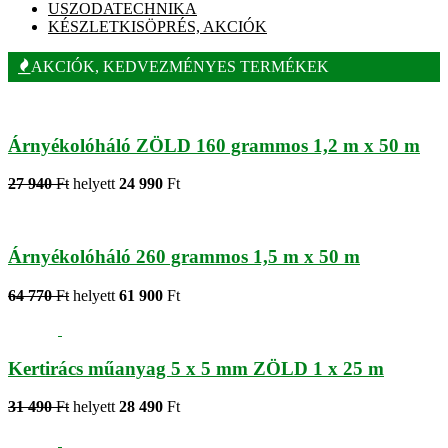
USZODATECHNIKA
KÉSZLETKISÖPRÉS, AKCIÓK
AKCIÓK, KEDVEZMÉNYES TERMÉKEK
Árnyékolóháló ZÖLD 160 grammos 1,2 m x 50 m
27 940
Ft
helyett
24 990
Ft
Árnyékolóháló 260 grammos 1,5 m x 50 m
64 770
Ft
helyett
61 900
Ft
Kertirács műanyag 5 x 5 mm ZÖLD 1 x 25 m
31 490
Ft
helyett
28 490
Ft