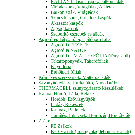
RATTAN hatású kaspók, balkonládák
Virágkaspók, Virágtálak, Alátétek
Balkonládák, Virágládák
Színes kaspók, Orchideakaspók
Akasztós kaspók
Agyag kaspók
Szaporító cserepek és tálcák
Agrofólia, Fátyolfólia, Építőipari fólia
Agrofólia FEKETE
Agrofólia NATÚR
Agrofólia UV ÁLLÓ FÓLIA (fénystabil)
Takartóponyvák, Takarófóliák
Fátyolfólia
Építőipari fóliák
Kőműves szerszámok, Malteros ládák
Savanyító edény, Hurkatöltő, Almadaráló
THERMACELL szúnyogriasztó készülékek
Kanna, Hordó, Láda, Rekesz
Hordók, Esővízgyűjtők
Ládák, Rekeszek
Kannák, Ballonok
Tömítés, Bilincsek, Hordózár, Hordótetők
Zsákok
PE Zsákok
BIO zsákok (biológiailag lebomló zsákok)