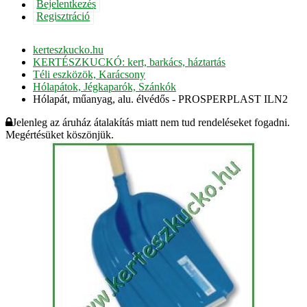
Bejelentkezés
Regisztráció
kerteszkucko.hu
KERTÉSZKUCKÓ: kert, barkács, háztartás
Téli eszközök, Karácsony
Hólapátok, Jégkaparók, Szánkók
Hólapát, műanyag, alu. élvédős - PROSPERPLAST ILN2
Jelenleg az áruház átalakítás miatt nem tud rendeléseket fogadni.
Megértésüket köszönjük.