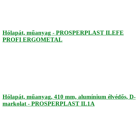
Hólapát, műanyag - PROSPERPLAST ILEFE
PROFI ERGOMETAL
Hólapát, műanyag, 410 mm, alumínium élvédős, D-
markolat - PROSPERPLAST IL1A