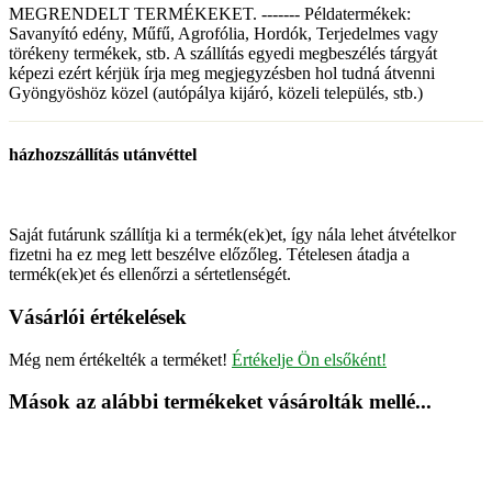
MEGRENDELT TERMÉKEKET. ------- Példatermékek:
Savanyító edény, Műfű, Agrofólia, Hordók, Terjedelmes vagy
törékeny termékek, stb. A szállítás egyedi megbeszélés tárgyát
képezi ezért kérjük írja meg megjegyzésben hol tudná átvenni
Gyöngyöshöz közel (autópálya kijáró, közeli település, stb.)
házhozszállítás utánvéttel
Saját futárunk szállítja ki a termék(ek)et, így nála lehet átvételkor
fizetni ha ez meg lett beszélve előzőleg. Tételesen átadja a
termék(ek)et és ellenőrzi a sértetlenségét.
Vásárlói értékelések
Még nem értékelték a terméket!
Értékelje Ön elsőként!
Mások az alábbi termékeket vásárolták mellé...