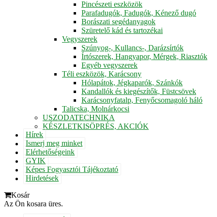
Pincészeti eszközök
Parafadugók, Fadugók, Kénező dugó
Borászati segédanyagok
Szüretelő kád és tartozékai
Vegyszerek
Szúnyog-, Kullancs-, Darázsírtók
Írtószerek, Hangyapor, Mérgek, Riasztók
Egyéb vegyszerek
Téli eszközök, Karácsony
Hólapátok, Jégkaparók, Szánkók
Kandallók és kiegészítők, Füstcsövek
Karácsonyfatalp, Fenyőcsomagoló háló
Talicska, Molnárkocsi
USZODATECHNIKA
KÉSZLETKISÖPRÉS, AKCIÓK
Hírek
Ismerj meg minket
Elérhetőségeink
GYIK
Képes Fogyasztói Tájékoztató
Hirdetések
Kosár
Az Ön kosara üres.