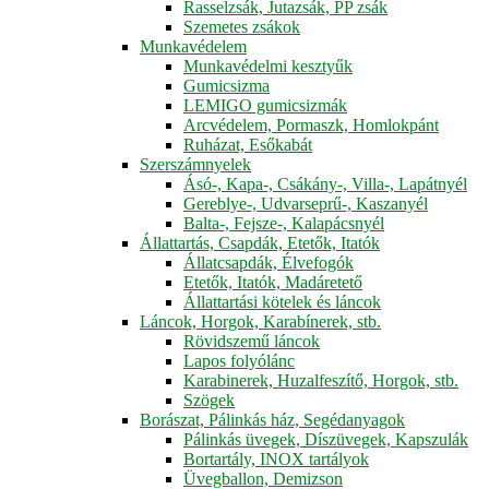
Rasselzsák, Jutazsák, PP zsák
Szemetes zsákok
Munkavédelem
Munkavédelmi kesztyűk
Gumicsizma
LEMIGO gumicsizmák
Arcvédelem, Pormaszk, Homlokpánt
Ruházat, Esőkabát
Szerszámnyelek
Ásó-, Kapa-, Csákány-, Villa-, Lapátnyél
Gereblye-, Udvarseprű-, Kaszanyél
Balta-, Fejsze-, Kalapácsnyél
Állattartás, Csapdák, Etetők, Itatók
Állatcsapdák, Élvefogók
Etetők, Itatók, Madáretető
Állattartási kötelek és láncok
Láncok, Horgok, Karabínerek, stb.
Rövidszemű láncok
Lapos folyólánc
Karabinerek, Huzalfeszítő, Horgok, stb.
Szögek
Borászat, Pálinkás ház, Segédanyagok
Pálinkás üvegek, Díszüvegek, Kapszulák
Bortartály, INOX tartályok
Üvegballon, Demizson