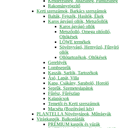
Kenderzsineg, Jutazsineg, Pamuzsineg
Rakományrögzítő
Kerti szerszámok, Barkács szerszámok
Balták, Fejszék, Hasítók, Ékek
Karos ágvágó ollók, Metszőollók
Karos ágvágó ollók
Metszőolló, Omega oltóolló,
Oltókések
LÖWE termékek
Sövényvágó, Hernyózó, Fűnyíró
ollók
Ollótartozékok, Oltókések
Gereblyék
Lombseprűk
Kaszák, Sarlók, Tartozékok
Ásó, Lapát, Villa
Kapa, Csákány, Saraboló, Horoló
Seprűk, Szemeteslapátok
Fűrész, Fűrészlap
Kalapácsok
Temetői és Kerti szerszámok
Macséta (Bozótvágó kés)
PLANTELLA Növénytápok, Műtrágyák
Virágkaspók, Balkonládák
PRÉMIUM kaspók és vázák