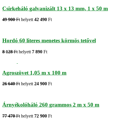
Csirkeháló galvanizált 13 x 13 mm, 1 x 50 m
49 900
Ft
helyett
42 490
Ft
Hordó 60 literes menetes körmös tetővel
8 128
Ft
helyett
7 890
Ft
Agroszövet 1,05 m x 100 m
26 640
Ft
helyett
24 900
Ft
Árnyékolóháló 260 grammos 2 m x 50 m
77 470
Ft
helyett
72 900
Ft