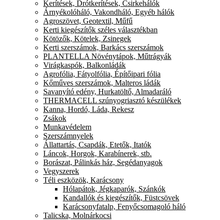
Kerítések, Drótkerítések, Csirkehálók
Árnyékolóháló, Vakondháló, Egyéb hálók
Agroszövet, Geotextil, Műfű
Kerti kiegészítők széles választékban
Kötözők, Kötelek, Zsinegek
Kerti szerszámok, Barkács szerszámok
PLANTELLA Növénytápok, Műtrágyák
Virágkaspók, Balkonládák
Agrofólia, Fátyolfólia, Építőipari fólia
Kőműves szerszámok, Malteros ládák
Savanyító edény, Hurkatöltő, Almadaráló
THERMACELL szúnyogriasztó készülékek
Kanna, Hordó, Láda, Rekesz
Zsákok
Munkavédelem
Szerszámnyelek
Állattartás, Csapdák, Etetők, Itatók
Láncok, Horgok, Karabínerek, stb.
Borászat, Pálinkás ház, Segédanyagok
Vegyszerek
Téli eszközök, Karácsony
Hólapátok, Jégkaparók, Szánkók
Kandallók és kiegészítők, Füstcsövek
Karácsonyfatalp, Fenyőcsomagoló háló
Talicska, Molnárkocsi