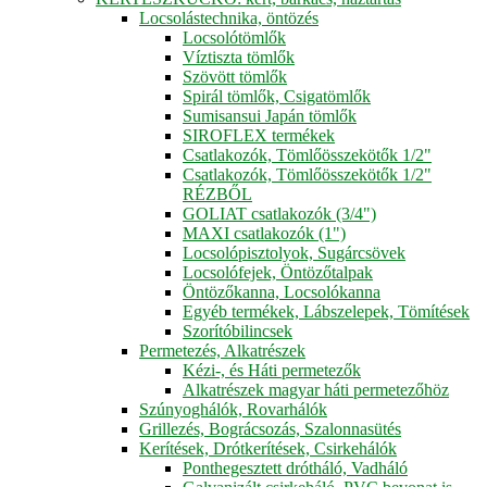
Locsolástechnika, öntözés
Locsolótömlők
Víztiszta tömlők
Szövött tömlők
Spirál tömlők, Csigatömlők
Sumisansui Japán tömlők
SIROFLEX termékek
Csatlakozók, Tömlőösszekötők 1/2"
Csatlakozók, Tömlőösszekötők 1/2"
RÉZBŐL
GOLIAT csatlakozók (3/4")
MAXI csatlakozók (1")
Locsolópisztolyok, Sugárcsövek
Locsolófejek, Öntözőtalpak
Öntözőkanna, Locsolókanna
Egyéb termékek, Lábszelepek, Tömítések
Szorítóbilincsek
Permetezés, Alkatrészek
Kézi-, és Háti permetezők
Alkatrészek magyar háti permetezőhöz
Szúnyoghálók, Rovarhálók
Grillezés, Bográcsozás, Szalonnasütés
Kerítések, Drótkerítések, Csirkehálók
Ponthegesztett drótháló, Vadháló