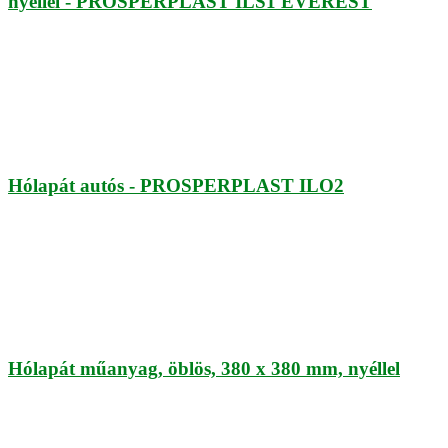
nyéllel - PROSPERPLAST ILS1 EVEREST
Hólapát autós - PROSPERPLAST ILO2
Hólapát műanyag, öblös, 380 x 380 mm, nyéllel