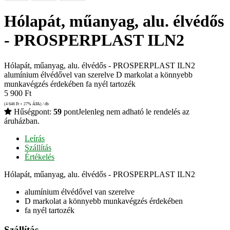
Hólapát, műanyag, alu. élvédős
- PROSPERPLAST ILN2
Hólapát, műanyag, alu. élvédős - PROSPERPLAST ILN2
alumínium élvédővel van szerelve D markolat a könnyebb
munkavégzés érdekében fa nyél tartozék
5 900
Ft
(4 646
Ft
+ 27% ÁFA) / db
Hűségpont:
59
pont
Jelenleg nem adható le rendelés az
áruházban.
Leírás
Szállítás
Értékelés
Hólapát, műanyag, alu. élvédős - PROSPERPLAST ILN2
alumínium élvédővel van szerelve
D markolat a könnyebb munkavégzés érdekében
fa nyél tartozék
Szállítás