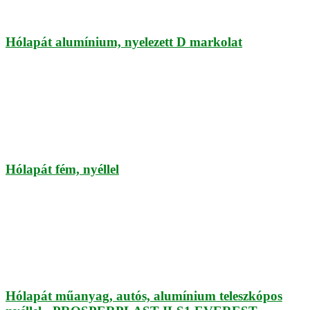
Hólapát alumínium, nyelezett D markolat
Hólapát fém, nyéllel
Hólapát műanyag, autós, alumínium teleszkópos