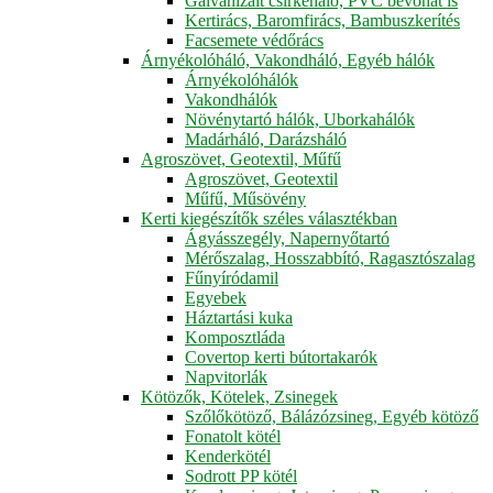
Galvanizált csirkeháló, PVC bevonat is
Kertirács, Baromfirács, Bambuszkerítés
Facsemete védőrács
Árnyékolóháló, Vakondháló, Egyéb hálók
Árnyékolóhálók
Vakondhálók
Növénytartó hálók, Uborkahálók
Madárháló, Darázsháló
Agroszövet, Geotextil, Műfű
Agroszövet, Geotextil
Műfű, Műsövény
Kerti kiegészítők széles választékban
Ágyásszegély, Napernyőtartó
Mérőszalag, Hosszabbító, Ragasztószalag
Fűnyíródamil
Egyebek
Háztartási kuka
Komposztláda
Covertop kerti bútortakarók
Napvitorlák
Kötözők, Kötelek, Zsinegek
Szőlőkötöző, Bálázózsineg, Egyéb kötöző
Fonatolt kötél
Kenderkötél
Sodrott PP kötél