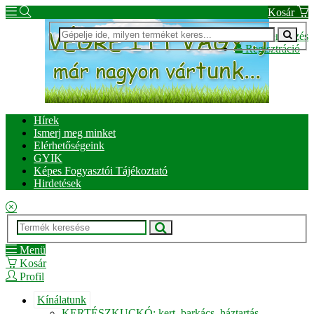
Kosár
Bejelentkezés
Regisztráció
Hírek
Ismerj meg minket
Elérhetőségeink
GYIK
Képes Fogyasztói Tájékoztató
Hirdetések
Menü
Kosár
Profil
Kínálatunk
KERTÉSZKUCKÓ: kert, barkács, háztartás