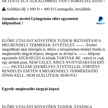
HETENTE EGY ALKALOMMAL VAN CSOMAGFELADÁS !
Szállítási díj: 1 690
Ft
+ 490
Ft
Csomagolás, beszállítás
Személyes átvétel Gyöngyösön előre egyeztetett
időpontban !
ELŐRE UTALÁST KÖVETŐEN TUDJUK BIZTOSÍTANI A
MEGRENDELT TERMÉKEK ÁTVÉTELÉT. ------- Átvétel
megoldható akár hétvégén is, illetve a készpénzben történő fizetés is
megbeszélés tárgyát képezi, ahogyan az átvétel is. ------- Időpont
egyeztetés SZÜKSÉGES és kérjük TARTSÁK BE , mivel ez csak
egy átvételi pont, NEM ÜZLET, NINCS NYITVATARTÁSI IDŐ.
------- FIGYELEM! SZEMÉLYES ÁTVÉTELLEL TÖRTÉNT
RENDELÉS ESETÉN A MEGRENDELT TERMÉKEKÉRT
JÖNNI KELL, NEM SZÁLLÍTJUK SEHOVA!
Egyedi: megbeszélés tárgyát képezi
ELŐRE UTALÁST KÖVETŐEN TUDJUK ÁTADNI A