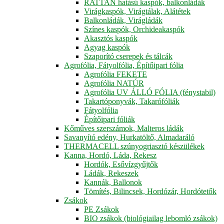
RATTAN hatású kaspók, balkonládák
Virágkaspók, Virágtálak, Alátétek
Balkonládák, Virágládák
Színes kaspók, Orchideakaspók
Akasztós kaspók
Agyag kaspók
Szaporító cserepek és tálcák
Agrofólia, Fátyolfólia, Építőipari fólia
Agrofólia FEKETE
Agrofólia NATÚR
Agrofólia UV ÁLLÓ FÓLIA (fénystabil)
Takartóponyvák, Takarófóliák
Fátyolfólia
Építőipari fóliák
Kőműves szerszámok, Malteros ládák
Savanyító edény, Hurkatöltő, Almadaráló
THERMACELL szúnyogriasztó készülékek
Kanna, Hordó, Láda, Rekesz
Hordók, Esővízgyűjtők
Ládák, Rekeszek
Kannák, Ballonok
Tömítés, Bilincsek, Hordózár, Hordótetők
Zsákok
PE Zsákok
BIO zsákok (biológiailag lebomló zsákok)