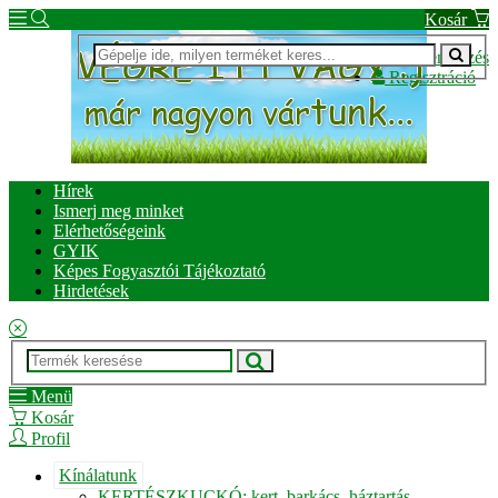
Kosár
Bejelentkezés
Regisztráció
Hírek
Ismerj meg minket
Elérhetőségeink
GYIK
Képes Fogyasztói Tájékoztató
Hirdetések
Menü
Kosár
Profil
Kínálatunk
KERTÉSZKUCKÓ: kert, barkács, háztartás