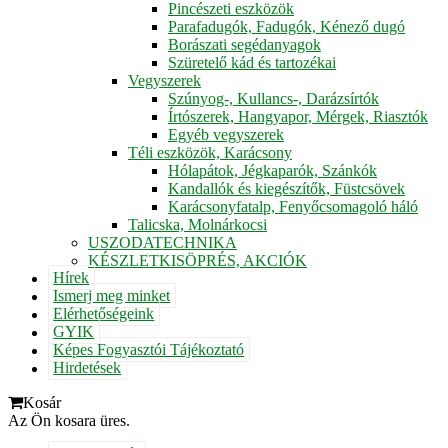
Pincészeti eszközök
Parafadugók, Fadugók, Kénező dugó
Borászati segédanyagok
Szüretelő kád és tartozékai
Vegyszerek
Szúnyog-, Kullancs-, Darázsírtók
Írtószerek, Hangyapor, Mérgek, Riasztók
Egyéb vegyszerek
Téli eszközök, Karácsony
Hólapátok, Jégkaparók, Szánkók
Kandallók és kiegészítők, Füstcsövek
Karácsonyfatalp, Fenyőcsomagoló háló
Talicska, Molnárkocsi
USZODATECHNIKA
KÉSZLETKISÖPRÉS, AKCIÓK
Hírek
Ismerj meg minket
Elérhetőségeink
GYIK
Képes Fogyasztói Tájékoztató
Hirdetések
Kosár
Az Ön kosara üres.