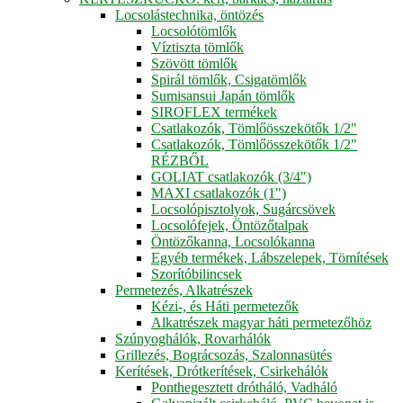
Locsolástechnika, öntözés
Locsolótömlők
Víztiszta tömlők
Szövött tömlők
Spirál tömlők, Csigatömlők
Sumisansui Japán tömlők
SIROFLEX termékek
Csatlakozók, Tömlőösszekötők 1/2"
Csatlakozók, Tömlőösszekötők 1/2"
RÉZBŐL
GOLIAT csatlakozók (3/4")
MAXI csatlakozók (1")
Locsolópisztolyok, Sugárcsövek
Locsolófejek, Öntözőtalpak
Öntözőkanna, Locsolókanna
Egyéb termékek, Lábszelepek, Tömítések
Szorítóbilincsek
Permetezés, Alkatrészek
Kézi-, és Háti permetezők
Alkatrészek magyar háti permetezőhöz
Szúnyoghálók, Rovarhálók
Grillezés, Bográcsozás, Szalonnasütés
Kerítések, Drótkerítések, Csirkehálók
Ponthegesztett drótháló, Vadháló