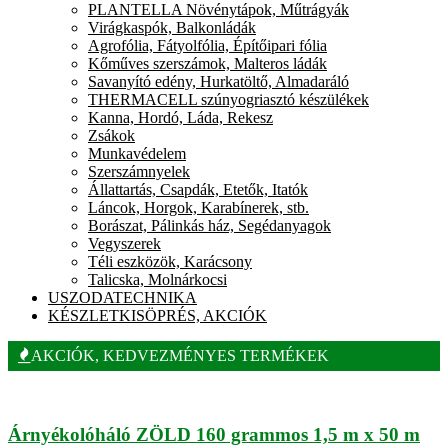
PLANTELLA Növénytápok, Műtrágyák
Virágkaspók, Balkonládák
Agrofólia, Fátyolfólia, Építőipari fólia
Kőműves szerszámok, Malteros ládák
Savanyító edény, Hurkatöltő, Almadaráló
THERMACELL szúnyogriasztó készülékek
Kanna, Hordó, Láda, Rekesz
Zsákok
Munkavédelem
Szerszámnyelek
Állattartás, Csapdák, Etetők, Itatók
Láncok, Horgok, Karabínerek, stb.
Borászat, Pálinkás ház, Segédanyagok
Vegyszerek
Téli eszközök, Karácsony
Talicska, Molnárkocsi
USZODATECHNIKA
KÉSZLETKISÖPRÉS, AKCIÓK
AKCIÓK, KEDVEZMÉNYES TERMÉKEK
Árnyékolóháló ZÖLD 160 grammos 1,5 m x 50 m