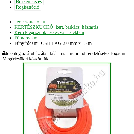
Bejelentkezés
Regisztráció
kerteszkucko.hu
KERTÉSZKUCKÓ: kert, barkács, háztartás
Kerti kiegészítők széles választékban
Fűnyíródamil
Fűnyíródamil CSILLAG 2,0 mm x 15 m
Jelenleg az áruház átalakítás miatt nem tud rendeléseket fogadni.
Megértésüket köszönjük.