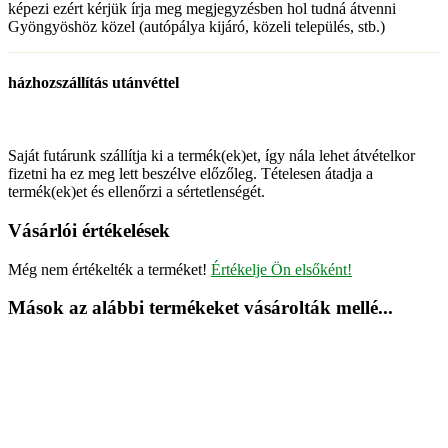
képezi ezért kérjük írja meg megjegyzésben hol tudná átvenni
Gyöngyöshöz közel (autópálya kijáró, közeli település, stb.)
házhozszállítás utánvéttel
Saját futárunk szállítja ki a termék(ek)et, így nála lehet átvételkor
fizetni ha ez meg lett beszélve előzőleg. Tételesen átadja a
termék(ek)et és ellenőrzi a sértetlenségét.
Vásárlói értékelések
Még nem értékelték a terméket!
Értékelje Ön elsőként!
Mások az alábbi termékeket vásárolták mellé...