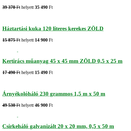
39 370
Ft
helyett
35 490
Ft
Háztartási kuka 120 literes kerekes ZÖLD
15 875
Ft
helyett
14 900
Ft
Kertirács műanyag 45 x 45 mm ZÖLD 0,5 x 25 m
17 490
Ft
helyett
15 490
Ft
Árnyékolóháló 230 grammos 1,5 m x 50 m
49 530
Ft
helyett
46 900
Ft
Csirkeháló galvanizált 20 x 20 mm, 0,5 x 50 m