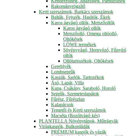
Kenderzsineg, Jutazsineg, Pamuzsineg
Rakományrögzítő
Kerti szerszámok, Barkács szerszámok
Balták, Fejszék, Hasítók, Ékek
Karos ágvágó ollók, Metszőollók
Karos ágvágó ollók
Metszőolló, Omega oltóolló,
Oltókések
LÖWE termékek
Sövényvágó, Hernyózó, Fűnyíró
ollók
Ollótartozékok, Oltókések
Gereblyék
Lombseprűk
Kaszák, Sarlók, Tartozékok
Ásó, Lapát, Villa
Kapa, Csákány, Saraboló, Horoló
Seprűk, Szemeteslapátok
Fűrész, Fűrészlap
Kalapácsok
Temetői és Kerti szerszámok
Macséta (Bozótvágó kés)
PLANTELLA Növénytápok, Műtrágyák
Virágkaspók, Balkonládák
PRÉMIUM kaspók és vázák