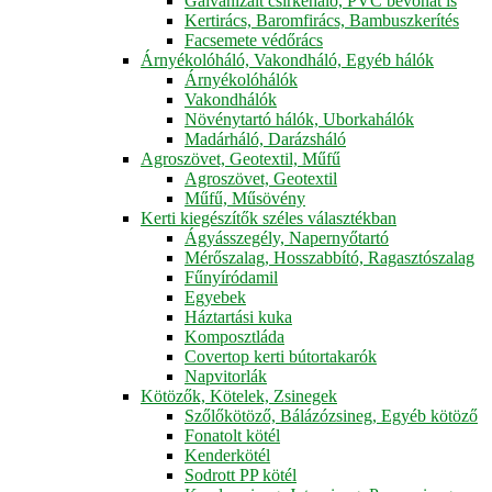
Galvanizált csirkeháló, PVC bevonat is
Kertirács, Baromfirács, Bambuszkerítés
Facsemete védőrács
Árnyékolóháló, Vakondháló, Egyéb hálók
Árnyékolóhálók
Vakondhálók
Növénytartó hálók, Uborkahálók
Madárháló, Darázsháló
Agroszövet, Geotextil, Műfű
Agroszövet, Geotextil
Műfű, Műsövény
Kerti kiegészítők széles választékban
Ágyásszegély, Napernyőtartó
Mérőszalag, Hosszabbító, Ragasztószalag
Fűnyíródamil
Egyebek
Háztartási kuka
Komposztláda
Covertop kerti bútortakarók
Napvitorlák
Kötözők, Kötelek, Zsinegek
Szőlőkötöző, Bálázózsineg, Egyéb kötöző
Fonatolt kötél
Kenderkötél
Sodrott PP kötél