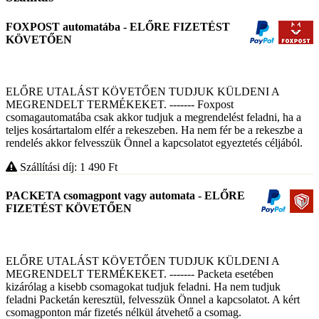
FOXPOST automatába - ELŐRE FIZETÉST
KÖVETŐEN
ELŐRE UTALÁST KÖVETŐEN TUDJUK KÜLDENI A
MEGRENDELT TERMÉKEKET. ------- Foxpost
csomagautomatába csak akkor tudjuk a megrendelést feladni, ha a
teljes kosártartalom elfér a rekeszeben. Ha nem fér be a rekeszbe a
rendelés akkor felvesszük Önnel a kapcsolatot egyeztetés céljából.
Szállítási díj: 1 490
Ft
PACKETA csomagpont vagy automata - ELŐRE
FIZETÉST KÖVETŐEN
ELŐRE UTALÁST KÖVETŐEN TUDJUK KÜLDENI A
MEGRENDELT TERMÉKEKET. ------- Packeta esetében
kizárólag a kisebb csomagokat tudjuk feladni. Ha nem tudjuk
feladni Packetán keresztül, felvesszük Önnel a kapcsolatot. A kért
csomagponton már fizetés nélkül átvehető a csomag.