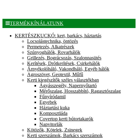
TERMÉKKÍNÁLATUNK
KERTÉSZKUCKÓ: kert, barkács, háztartás
Locsolástechnika, öntözés
Permetezés, Alkatrészek
Szúnyoghálók, Rovarhálók
Grillezés, Bográcsozás, Szalonnasütés
Kerítések, Drótkerítések, Csirkehálók
Árnyékolóháló, Vakondháló, Egyéb hálók
Agroszövet, Geotextil, Műfű
Kerti kiegészítők széles választékban
Ágyásszegély, Napernyőtartó
Mérőszalag, Hosszabbító, Ragasztószalag
Fűnyíródamil
Egyebek
Háztartási kuka
Komposztláda
Covertop kerti bútortakarók
Napvitorlák
Kötözők, Kötelek, Zsinegek
Kerti szerszámok, Barkács szerszámok