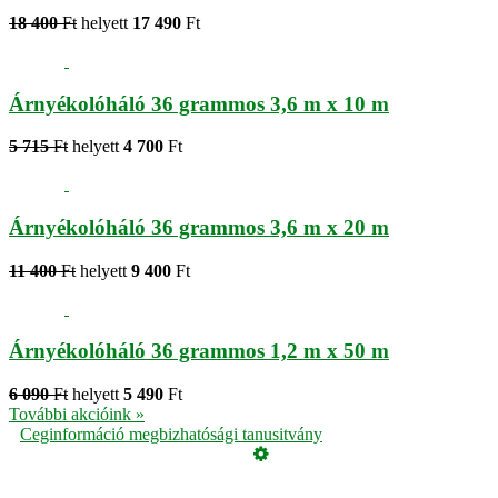
18 400
Ft
helyett
17 490
Ft
Árnyékolóháló 36 grammos 3,6 m x 10 m
5 715
Ft
helyett
4 700
Ft
Árnyékolóháló 36 grammos 3,6 m x 20 m
11 400
Ft
helyett
9 400
Ft
Árnyékolóháló 36 grammos 1,2 m x 50 m
6 090
Ft
helyett
5 490
Ft
További akcióink »
Ceginformáció megbizhatósági tanusitvány
Üzemeltető
Online elállás