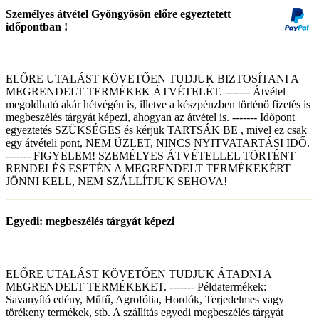
Személyes átvétel Gyöngyösön előre egyeztetett
időpontban !
ELŐRE UTALÁST KÖVETŐEN TUDJUK BIZTOSÍTANI A
MEGRENDELT TERMÉKEK ÁTVÉTELÉT. ------- Átvétel
megoldható akár hétvégén is, illetve a készpénzben történő fizetés is
megbeszélés tárgyát képezi, ahogyan az átvétel is. ------- Időpont
egyeztetés SZÜKSÉGES és kérjük TARTSÁK BE , mivel ez csak
egy átvételi pont, NEM ÜZLET, NINCS NYITVATARTÁSI IDŐ.
------- FIGYELEM! SZEMÉLYES ÁTVÉTELLEL TÖRTÉNT
RENDELÉS ESETÉN A MEGRENDELT TERMÉKEKÉRT
JÖNNI KELL, NEM SZÁLLÍTJUK SEHOVA!
Egyedi: megbeszélés tárgyát képezi
ELŐRE UTALÁST KÖVETŐEN TUDJUK ÁTADNI A
MEGRENDELT TERMÉKEKET. ------- Példatermékek:
Savanyító edény, Műfű, Agrofólia, Hordók, Terjedelmes vagy
törékeny termékek, stb. A szállítás egyedi megbeszélés tárgyát