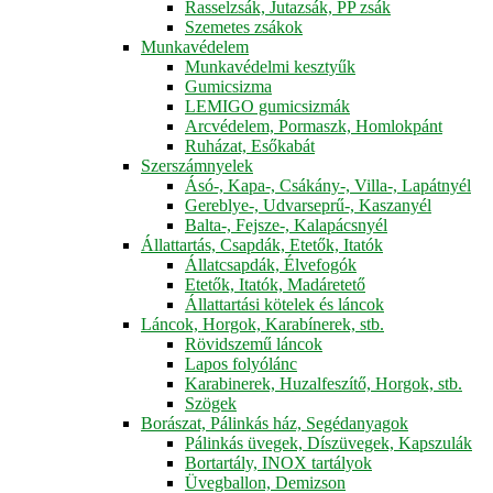
Rasselzsák, Jutazsák, PP zsák
Szemetes zsákok
Munkavédelem
Munkavédelmi kesztyűk
Gumicsizma
LEMIGO gumicsizmák
Arcvédelem, Pormaszk, Homlokpánt
Ruházat, Esőkabát
Szerszámnyelek
Ásó-, Kapa-, Csákány-, Villa-, Lapátnyél
Gereblye-, Udvarseprű-, Kaszanyél
Balta-, Fejsze-, Kalapácsnyél
Állattartás, Csapdák, Etetők, Itatók
Állatcsapdák, Élvefogók
Etetők, Itatók, Madáretető
Állattartási kötelek és láncok
Láncok, Horgok, Karabínerek, stb.
Rövidszemű láncok
Lapos folyólánc
Karabinerek, Huzalfeszítő, Horgok, stb.
Szögek
Borászat, Pálinkás ház, Segédanyagok
Pálinkás üvegek, Díszüvegek, Kapszulák
Bortartály, INOX tartályok
Üvegballon, Demizson