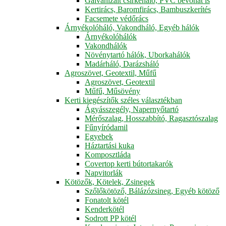
Galvanizált csirkeháló, PVC bevonat is
Kertirács, Baromfirács, Bambuszkerítés
Facsemete védőrács
Árnyékolóháló, Vakondháló, Egyéb hálók
Árnyékolóhálók
Vakondhálók
Növénytartó hálók, Uborkahálók
Madárháló, Darázsháló
Agroszövet, Geotextil, Műfű
Agroszövet, Geotextil
Műfű, Műsövény
Kerti kiegészítők széles választékban
Ágyásszegély, Napernyőtartó
Mérőszalag, Hosszabbító, Ragasztószalag
Fűnyíródamil
Egyebek
Háztartási kuka
Komposztláda
Covertop kerti bútortakarók
Napvitorlák
Kötözők, Kötelek, Zsinegek
Szőlőkötöző, Bálázózsineg, Egyéb kötöző
Fonatolt kötél
Kenderkötél
Sodrott PP kötél