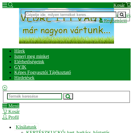
Kosár
Bejelentkezés
Regisztráció
Hírek
Ismerj meg minket
Elérhetőségeink
GYIK
Képes Fogyasztói Tájékoztató
Hirdetések
Menü
Kosár
Profil
Kínálatunk
KERTÉSZKUCKÓ: kert, barkács, háztartás