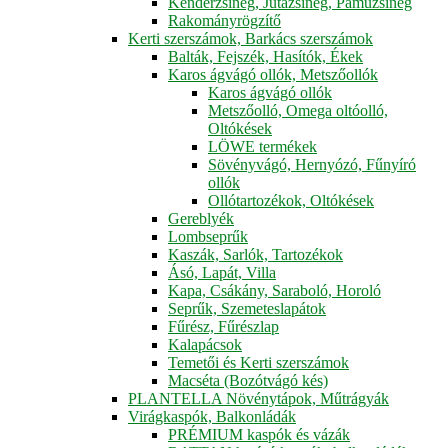
Kenderzsineg, Jutazsineg, Pamuzsineg
Rakományrögzítő
Kerti szerszámok, Barkács szerszámok
Balták, Fejszék, Hasítók, Ékek
Karos ágvágó ollók, Metszőollók
Karos ágvágó ollók
Metszőolló, Omega oltóolló,
Oltókések
LÖWE termékek
Sövényvágó, Hernyózó, Fűnyíró
ollók
Ollótartozékok, Oltókések
Gereblyék
Lombseprűk
Kaszák, Sarlók, Tartozékok
Ásó, Lapát, Villa
Kapa, Csákány, Saraboló, Horoló
Seprűk, Szemeteslapátok
Fűrész, Fűrészlap
Kalapácsok
Temetői és Kerti szerszámok
Macséta (Bozótvágó kés)
PLANTELLA Növénytápok, Műtrágyák
Virágkaspók, Balkonládák
PRÉMIUM kaspók és vázák