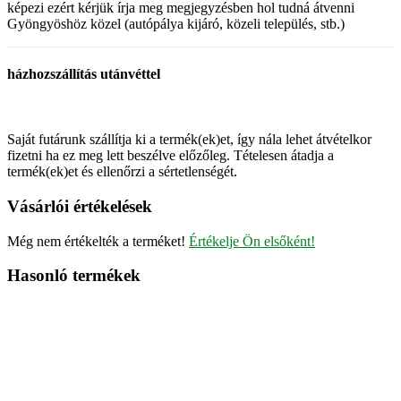
képezi ezért kérjük írja meg megjegyzésben hol tudná átvenni
Gyöngyöshöz közel (autópálya kijáró, közeli település, stb.)
házhozszállítás utánvéttel
Saját futárunk szállítja ki a termék(ek)et, így nála lehet átvételkor
fizetni ha ez meg lett beszélve előzőleg. Tételesen átadja a
termék(ek)et és ellenőrzi a sértetlenségét.
Vásárlói értékelések
Még nem értékelték a terméket!
Értékelje Ön elsőként!
Hasonló termékek