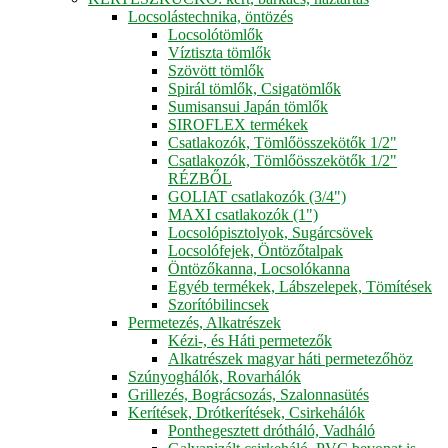
Locsolástechnika, öntözés
Locsolótömlők
Víztiszta tömlők
Szövött tömlők
Spirál tömlők, Csigatömlők
Sumisansui Japán tömlők
SIROFLEX termékek
Csatlakozók, Tömlőösszekötők 1/2"
Csatlakozók, Tömlőösszekötők 1/2"
RÉZBŐL
GOLIAT csatlakozók (3/4")
MAXI csatlakozók (1")
Locsolópisztolyok, Sugárcsövek
Locsolófejek, Öntözőtalpak
Öntözőkanna, Locsolókanna
Egyéb termékek, Lábszelepek, Tömítések
Szorítóbilincsek
Permetezés, Alkatrészek
Kézi-, és Háti permetezők
Alkatrészek magyar háti permetezőhöz
Szúnyoghálók, Rovarhálók
Grillezés, Bográcsozás, Szalonnasütés
Kerítések, Drótkerítések, Csirkehálók
Ponthegesztett drótháló, Vadháló