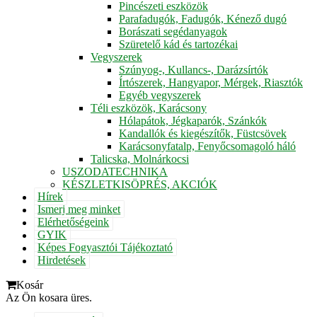
Pincészeti eszközök
Parafadugók, Fadugók, Kénező dugó
Borászati segédanyagok
Szüretelő kád és tartozékai
Vegyszerek
Szúnyog-, Kullancs-, Darázsírtók
Írtószerek, Hangyapor, Mérgek, Riasztók
Egyéb vegyszerek
Téli eszközök, Karácsony
Hólapátok, Jégkaparók, Szánkók
Kandallók és kiegészítők, Füstcsövek
Karácsonyfatalp, Fenyőcsomagoló háló
Talicska, Molnárkocsi
USZODATECHNIKA
KÉSZLETKISÖPRÉS, AKCIÓK
Hírek
Ismerj meg minket
Elérhetőségeink
GYIK
Képes Fogyasztói Tájékoztató
Hirdetések
Kosár
Az Ön kosara üres.