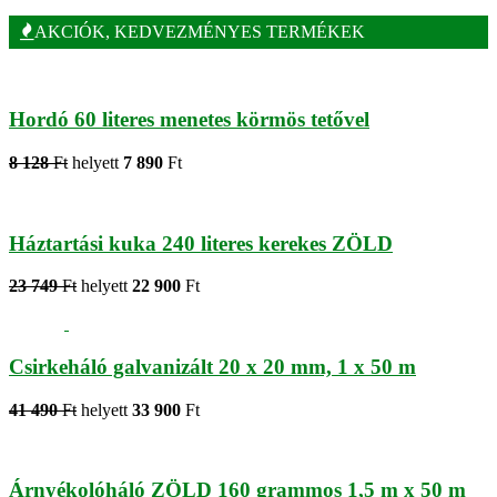
AKCIÓK, KEDVEZMÉNYES TERMÉKEK
Hordó 60 literes menetes körmös tetővel
8 128
Ft
helyett
7 890
Ft
Háztartási kuka 240 literes kerekes ZÖLD
23 749
Ft
helyett
22 900
Ft
Csirkeháló galvanizált 20 x 20 mm, 1 x 50 m
41 490
Ft
helyett
33 900
Ft
Árnyékolóháló ZÖLD 160 grammos 1,5 m x 50 m