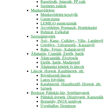
Rasselzsák, Jutazsák, PP zsák
Szemetes zsákok
Munkavédelem
Munkavédelmi kesztyűk
Gumicsizma
LEMIGO gumicsizmák
Arcvédelem, Pormaszk, Homlokpánt
Ruházat, Esőkabát
Szerszámnyelek
Ásó-, Kapa-, Csákány-, Villa-, Lapátnyél
Gereblye-, Udvarseprű-, Kaszanyél
Balta-, Fejsze-, Kalapácsnyél
Állattartás, Csapdák, Etetők, Itatók
Állatcsapdák, Élvefogók
Etetők, Itatók, Madáretető
Állattartási kötelek és láncok
Láncok, Horgok, Karabínerek, stb.
Rövidszemű láncok
Lapos folyólánc
Karabinerek, Huzalfeszítő, Horgok, stb.
Szögek
Borászat, Pálinkás ház, Segédanyagok
Pálinkás üvegek, Díszüvegek, Kapszulák
Bortartály, INOX tartályok
Üvegballon, Demizson