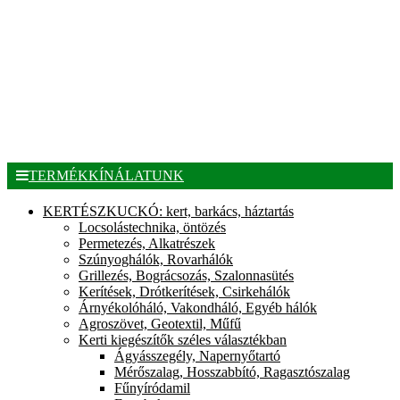
TERMÉKKÍNÁLATUNK
KERTÉSZKUCKÓ: kert, barkács, háztartás
Locsolástechnika, öntözés
Permetezés, Alkatrészek
Szúnyoghálók, Rovarhálók
Grillezés, Bográcsozás, Szalonnasütés
Kerítések, Drótkerítések, Csirkehálók
Árnyékolóháló, Vakondháló, Egyéb hálók
Agroszövet, Geotextil, Műfű
Kerti kiegészítők széles választékban
Ágyásszegély, Napernyőtartó
Mérőszalag, Hosszabbító, Ragasztószalag
Fűnyíródamil