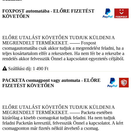
FOXPOST automatába - ELŐRE FIZETÉST
KÖVETŐEN
ELŐRE UTALÁST KÖVETŐEN TUDJUK KÜLDENI A
MEGRENDELT TERMÉKEKET. ------- Foxpost
csomagautomatába csak akkor tudjuk a megrendelést feladni, ha a
teljes kosártartalom elfér a rekeszeben. Ha nem fér be a rekeszbe a
rendelés akkor felvesszük Önnel a kapcsolatot egyeztetés céljából.
Szállítási díj: 1 490
Ft
PACKETA csomagpont vagy automata - ELŐRE
FIZETÉST KÖVETŐEN
ELŐRE UTALÁST KÖVETŐEN TUDJUK KÜLDENI A
MEGRENDELT TERMÉKEKET. ------- Packeta esetében
kizárólag a kisebb csomagokat tudjuk feladni. Ha nem tudjuk
feladni Packetán keresztül, felvesszük Önnel a kapcsolatot. A kért
csomagponton már fizetés nélkül átvehető a csomag.