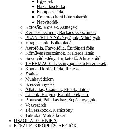
Egyebek
Háztartási kuka
Komposztláda
Covertop kerti bútortakarók
Napvitorlák
Kötözők, Kötelek, Zsinegek
Kerti szerszámok, Barkács szerszámok
PLANTELLA Növénytápok, Műtrágyák
Virágkaspók, Balkonládák
Agrofólia, Fátyolfólia, Építőipari fólia
Kőműves szerszámok, Malteros ládák
Savanyító edény, Hurkatöltő, Almadaráló
THERMACELL szúnyogriasztó készülékek
Kanna, Hordó, Láda, Rekesz
Zsákok
Munkavédelem
Szerszámnyelek
Állattartás, Csapdák, Etetők, Itatók
Láncok, Horgok, Karabínerek, stb.
Borászat, Pálinkás ház, Segédanyagok
Vegyszerek
Téli eszközök, Karácsony
Talicska, Molnárkocsi
USZODATECHNIKA
KÉSZLETKISÖPRÉS, AKCIÓK