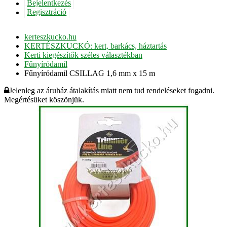
Bejelentkezés
Regisztráció
kerteszkucko.hu
KERTÉSZKUCKÓ: kert, barkács, háztartás
Kerti kiegészítők széles választékban
Fűnyíródamil
Fűnyíródamil CSILLAG 1,6 mm x 15 m
Jelenleg az áruház átalakítás miatt nem tud rendeléseket fogadni.
Megértésüket köszönjük.