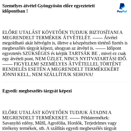
Személyes átvétel Gyöngyösön előre egyeztetett
időpontban !
ELŐRE UTALÁST KÖVETŐEN TUDJUK BIZTOSÍTANI A
MEGRENDELT TERMÉKEK ÁTVÉTELÉT. ------- Átvétel
megoldható akár hétvégén is, illetve a készpénzben történő fizetés is
megbeszélés tárgyát képezi, ahogyan az átvétel is. ------- Időpont
egyeztetés SZÜKSÉGES és kérjük TARTSÁK BE , mivel ez csak
egy átvételi pont, NEM ÜZLET, NINCS NYITVATARTÁSI IDŐ.
------- FIGYELEM! SZEMÉLYES ÁTVÉTELLEL TÖRTÉNT
RENDELÉS ESETÉN A MEGRENDELT TERMÉKEKÉRT
JÖNNI KELL, NEM SZÁLLÍTJUK SEHOVA!
Egyedi: megbeszélés tárgyát képezi
ELŐRE UTALÁST KÖVETŐEN TUDJUK ÁTADNI A
MEGRENDELT TERMÉKEKET. ------- Példatermékek:
Savanyító edény, Műfű, Agrofólia, Hordók, Terjedelmes vagy
törékeny termékek, stb. A szállítás egyedi megbeszélés tárgyát