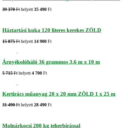
39 370
Ft
helyett
35 490
Ft
Háztartási kuka 120 literes kerekes ZÖLD
15 875
Ft
helyett
14 900
Ft
Árnyékolóháló 36 grammos 3,6 m x 10 m
5 715
Ft
helyett
4 700
Ft
Kertirács műanyag 20 x 20 mm ZÖLD 1 x 25 m
31 490
Ft
helyett
28 490
Ft
Molnárkocsi 200 kg teherbírással