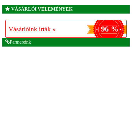
VÁSÁRLÓI VÉLEMÉNYEK
96 %
Vásárlóink írták »
Partnereink