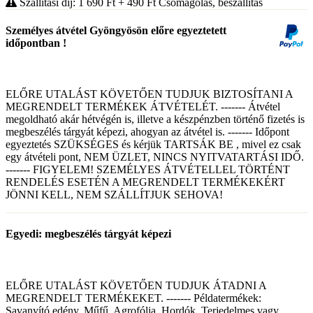
Szállítási díj: 1 690
Ft
+ 490
Ft
Csomagolás, beszállítás
Személyes átvétel Gyöngyösön előre egyeztetett
időpontban !
ELŐRE UTALÁST KÖVETŐEN TUDJUK BIZTOSÍTANI A
MEGRENDELT TERMÉKEK ÁTVÉTELÉT. ------- Átvétel
megoldható akár hétvégén is, illetve a készpénzben történő fizetés is
megbeszélés tárgyát képezi, ahogyan az átvétel is. ------- Időpont
egyeztetés SZÜKSÉGES és kérjük TARTSÁK BE , mivel ez csak
egy átvételi pont, NEM ÜZLET, NINCS NYITVATARTÁSI IDŐ.
------- FIGYELEM! SZEMÉLYES ÁTVÉTELLEL TÖRTÉNT
RENDELÉS ESETÉN A MEGRENDELT TERMÉKEKÉRT
JÖNNI KELL, NEM SZÁLLÍTJUK SEHOVA!
Egyedi: megbeszélés tárgyát képezi
ELŐRE UTALÁST KÖVETŐEN TUDJUK ÁTADNI A
MEGRENDELT TERMÉKEKET. ------- Példatermékek:
Savanyító edény, Műfű, Agrofólia, Hordók, Terjedelmes vagy