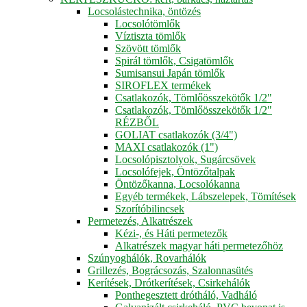
Locsolástechnika, öntözés
Locsolótömlők
Víztiszta tömlők
Szövött tömlők
Spirál tömlők, Csigatömlők
Sumisansui Japán tömlők
SIROFLEX termékek
Csatlakozók, Tömlőösszekötők 1/2"
Csatlakozók, Tömlőösszekötők 1/2"
RÉZBŐL
GOLIAT csatlakozók (3/4")
MAXI csatlakozók (1")
Locsolópisztolyok, Sugárcsövek
Locsolófejek, Öntözőtalpak
Öntözőkanna, Locsolókanna
Egyéb termékek, Lábszelepek, Tömítések
Szorítóbilincsek
Permetezés, Alkatrészek
Kézi-, és Háti permetezők
Alkatrészek magyar háti permetezőhöz
Szúnyoghálók, Rovarhálók
Grillezés, Bográcsozás, Szalonnasütés
Kerítések, Drótkerítések, Csirkehálók
Ponthegesztett drótháló, Vadháló