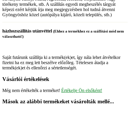
törékeny termékek, stb. A szállítás egyedi megbeszélés tárgyát
képezi ezért kérjük írja meg megjegyzésben hol tudná átvenni
Gyöngyöshöz közel (autópálya kijáró, közeli település, stb.)
házhozszállítás utánvéttel
(Ehhez a termékhez ez a szállítási mód nem
választható!)
Saját futárunk szállítja ki a termék(ek)et, így nála lehet átvételkor
fizetni ha ez meg lett beszélve előzőleg. Tételesen átadja a
termék(ek)et és ellenőrzi a sértetlenségét.
Vásárlói értékelések
Még nem értékelték a terméket!
Értékelje Ön elsőként!
Mások az alábbi termékeket vásárolták mellé...