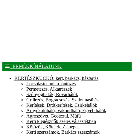
TERMÉKKÍNÁLATUNK
KERTÉSZKUCKÓ: kert, barkács, háztartás
Locsolástechnika, öntözés
Permetezés, Alkatrészek
Szúnyoghálók, Rovarhálók
Grillezés, Bográcsozás, Szalonnasütés
Kerítések, Drótkerítések, Csirkehálók
Árnyékolóháló, Vakondháló, Egyéb hálók
Agroszövet, Geotextil, Műfű
Kerti kiegészítők széles választékban
Kötözők, Kötelek, Zsinegek
Kerti szerszámok, Barkács szerszámok