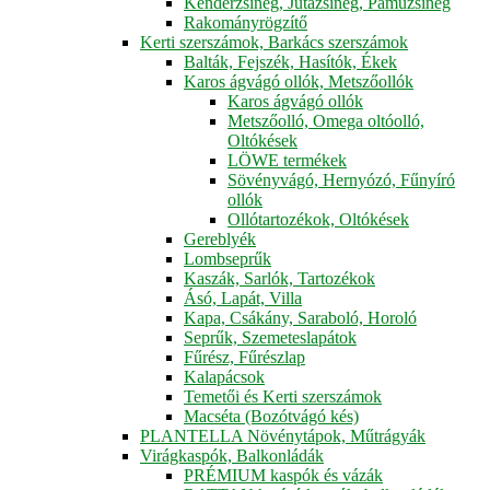
Kenderzsineg, Jutazsineg, Pamuzsineg
Rakományrögzítő
Kerti szerszámok, Barkács szerszámok
Balták, Fejszék, Hasítók, Ékek
Karos ágvágó ollók, Metszőollók
Karos ágvágó ollók
Metszőolló, Omega oltóolló,
Oltókések
LÖWE termékek
Sövényvágó, Hernyózó, Fűnyíró
ollók
Ollótartozékok, Oltókések
Gereblyék
Lombseprűk
Kaszák, Sarlók, Tartozékok
Ásó, Lapát, Villa
Kapa, Csákány, Saraboló, Horoló
Seprűk, Szemeteslapátok
Fűrész, Fűrészlap
Kalapácsok
Temetői és Kerti szerszámok
Macséta (Bozótvágó kés)
PLANTELLA Növénytápok, Műtrágyák
Virágkaspók, Balkonládák
PRÉMIUM kaspók és vázák