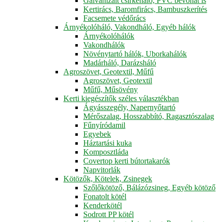
Galvanizált csirkeháló, PVC bevonat is
Kertirács, Baromfirács, Bambuszkerítés
Facsemete védőrács
Árnyékolóháló, Vakondháló, Egyéb hálók
Árnyékolóhálók
Vakondhálók
Növénytartó hálók, Uborkahálók
Madárháló, Darázsháló
Agroszövet, Geotextil, Műfű
Agroszövet, Geotextil
Műfű, Műsövény
Kerti kiegészítők széles választékban
Ágyásszegély, Napernyőtartó
Mérőszalag, Hosszabbító, Ragasztószalag
Fűnyíródamil
Egyebek
Háztartási kuka
Komposztláda
Covertop kerti bútortakarók
Napvitorlák
Kötözők, Kötelek, Zsinegek
Szőlőkötöző, Bálázózsineg, Egyéb kötöző
Fonatolt kötél
Kenderkötél
Sodrott PP kötél