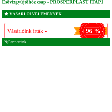
Esővízgyűjtőhöz csap - PROSPERPLAST ITAP1
VÁSÁRLÓI VÉLEMÉNYEK
96 %
Vásárlóink írták »
Partnereink