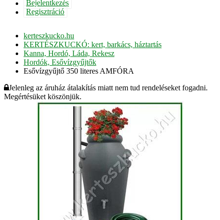
Bejelentkezés
Regisztráció
kerteszkucko.hu
KERTÉSZKUCKÓ: kert, barkács, háztartás
Kanna, Hordó, Láda, Rekesz
Hordók, Esővízgyűjtők
Esővízgyűjtő 350 literes AMFÓRA
Jelenleg az áruház átalakítás miatt nem tud rendeléseket fogadni.
Megértésüket köszönjük.