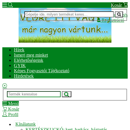
Kosár
Bejelentkezés
Regisztráció
Hírek
Ismerj meg minket
Elérhetőségeink
GYIK
Képes Fogyasztói Tájékoztató
Hirdetések
Menü
Kosár
Profil
Kínálatunk
KERTÉSZKUCKÓ: kert, barkács, háztartás