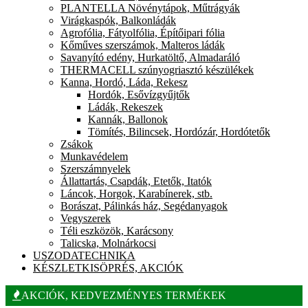
PLANTELLA Növénytápok, Műtrágyák
Virágkaspók, Balkonládák
Agrofólia, Fátyolfólia, Építőipari fólia
Kőműves szerszámok, Malteros ládák
Savanyító edény, Hurkatöltő, Almadaráló
THERMACELL szúnyogriasztó készülékek
Kanna, Hordó, Láda, Rekesz
Hordók, Esővízgyűjtők
Ládák, Rekeszek
Kannák, Ballonok
Tömítés, Bilincsek, Hordózár, Hordótetők
Zsákok
Munkavédelem
Szerszámnyelek
Állattartás, Csapdák, Etetők, Itatók
Láncok, Horgok, Karabínerek, stb.
Borászat, Pálinkás ház, Segédanyagok
Vegyszerek
Téli eszközök, Karácsony
Talicska, Molnárkocsi
USZODATECHNIKA
KÉSZLETKISÖPRÉS, AKCIÓK
AKCIÓK, KEDVEZMÉNYES TERMÉKEK