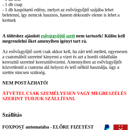
- 1 db csap
- 1 db kaspótartó edény, melyet az esővízgyűjtő szájába lehet
beletenni, így nemcsk hasznos, hanem dekoratív eleme is lehet a
kertnek
A töltéshez ajánlott
esővízgyűjtő szett
nem tartozék! Külön kell
megrendelni őket amenyiben igényt tart rá.
Az esővízgyűjtő szett csak akkor kell, ha zárt tető mellett, egyenesen
a csatornából szeretné kinyerni a vizet és azt a hordó oldalfalán
keresztül szeretné keresztülvezetni. Amennyiben az esővízgyűjtőt
közvetlenül a csatorna alá helyezi és tető nélkül használja, úgy a
szettre nincsen szükség.
NEM POSTÁZHATÓ!
ÁTVÉTEL CSAK SZEMÉLYESEN VAGY MEGBESZÉLÉS
SZERINT TUDJUK SZÁLLÍTANI.
Szállítás
FOXPOST automatába - ELŐRE FIZETÉST