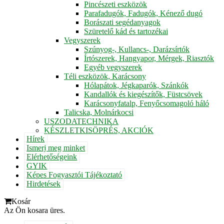
Pincészeti eszközök
Parafadugók, Fadugók, Kénező dugó
Borászati segédanyagok
Szüretelő kád és tartozékai
Vegyszerek
Szúnyog-, Kullancs-, Darázsírtók
Írtószerek, Hangyapor, Mérgek, Riasztók
Egyéb vegyszerek
Téli eszközök, Karácsony
Hólapátok, Jégkaparók, Szánkók
Kandallók és kiegészítők, Füstcsövek
Karácsonyfatalp, Fenyőcsomagoló háló
Talicska, Molnárkocsi
USZODATECHNIKA
KÉSZLETKISÖPRÉS, AKCIÓK
Hírek
Ismerj meg minket
Elérhetőségeink
GYIK
Képes Fogyasztói Tájékoztató
Hirdetések
Kosár
Az Ön kosara üres.