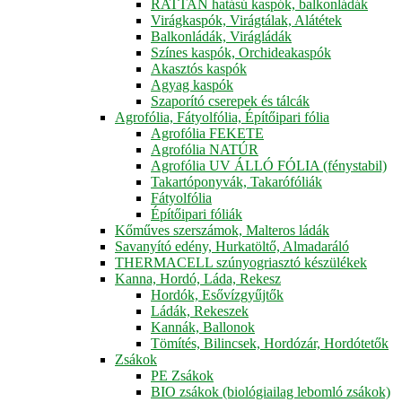
RATTAN hatású kaspók, balkonládák
Virágkaspók, Virágtálak, Alátétek
Balkonládák, Virágládák
Színes kaspók, Orchideakaspók
Akasztós kaspók
Agyag kaspók
Szaporító cserepek és tálcák
Agrofólia, Fátyolfólia, Építőipari fólia
Agrofólia FEKETE
Agrofólia NATÚR
Agrofólia UV ÁLLÓ FÓLIA (fénystabil)
Takartóponyvák, Takarófóliák
Fátyolfólia
Építőipari fóliák
Kőműves szerszámok, Malteros ládák
Savanyító edény, Hurkatöltő, Almadaráló
THERMACELL szúnyogriasztó készülékek
Kanna, Hordó, Láda, Rekesz
Hordók, Esővízgyűjtők
Ládák, Rekeszek
Kannák, Ballonok
Tömítés, Bilincsek, Hordózár, Hordótetők
Zsákok
PE Zsákok
BIO zsákok (biológiailag lebomló zsákok)