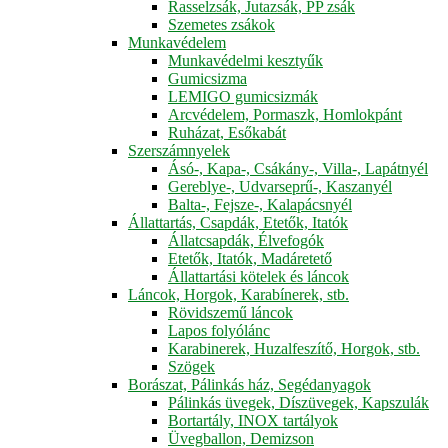
Rasselzsák, Jutazsák, PP zsák
Szemetes zsákok
Munkavédelem
Munkavédelmi kesztyűk
Gumicsizma
LEMIGO gumicsizmák
Arcvédelem, Pormaszk, Homlokpánt
Ruházat, Esőkabát
Szerszámnyelek
Ásó-, Kapa-, Csákány-, Villa-, Lapátnyél
Gereblye-, Udvarseprű-, Kaszanyél
Balta-, Fejsze-, Kalapácsnyél
Állattartás, Csapdák, Etetők, Itatók
Állatcsapdák, Élvefogók
Etetők, Itatók, Madáretető
Állattartási kötelek és láncok
Láncok, Horgok, Karabínerek, stb.
Rövidszemű láncok
Lapos folyólánc
Karabinerek, Huzalfeszítő, Horgok, stb.
Szögek
Borászat, Pálinkás ház, Segédanyagok
Pálinkás üvegek, Díszüvegek, Kapszulák
Bortartály, INOX tartályok
Üvegballon, Demizson