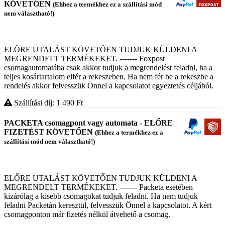
KÖVETŐEN
(Ehhez a termékhez ez a szállítási mód
nem választható!)
ELŐRE UTALÁST KÖVETŐEN TUDJUK KÜLDENI A
MEGRENDELT TERMÉKEKET. ------- Foxpost
csomagautomatába csak akkor tudjuk a megrendelést feladni, ha a
teljes kosártartalom elfér a rekeszeben. Ha nem fér be a rekeszbe a
rendelés akkor felvesszük Önnel a kapcsolatot egyeztetés céljából.
Szállítási díj: 1 490
Ft
PACKETA csomagpont vagy automata - ELŐRE
FIZETÉST KÖVETŐEN
(Ehhez a termékhez ez a
szállítási mód nem választható!)
ELŐRE UTALÁST KÖVETŐEN TUDJUK KÜLDENI A
MEGRENDELT TERMÉKEKET. ------- Packeta esetében
kizárólag a kisebb csomagokat tudjuk feladni. Ha nem tudjuk
feladni Packetán keresztül, felvesszük Önnel a kapcsolatot. A kért
csomagponton már fizetés nélkül átvehető a csomag.