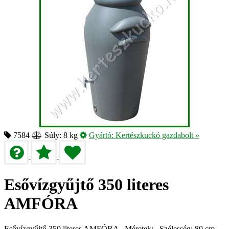
7584
Súly: 8 kg
Gyártó:
Kertészkuckó gazdabolt
»
Esővízgyűjtő 350 literes
AMFÓRA
Esővízgyűjtő 350 literes AMFÓRA Méretek: Szélesség: 80 cm