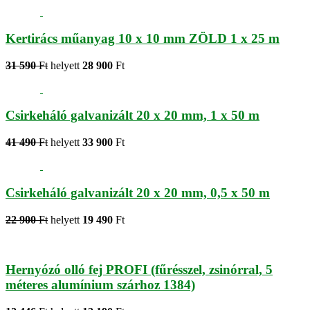
Kertirács műanyag 10 x 10 mm ZÖLD 1 x 25 m
31 590
Ft
helyett
28 900
Ft
Csirkeháló galvanizált 20 x 20 mm, 1 x 50 m
41 490
Ft
helyett
33 900
Ft
Csirkeháló galvanizált 20 x 20 mm, 0,5 x 50 m
22 900
Ft
helyett
19 490
Ft
Hernyózó olló fej PROFI (fűrésszel, zsinórral, 5
méteres alumínium szárhoz 1384)