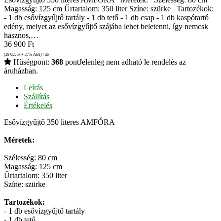
Magasság: 125 cm Űrtartalom: 350 liter Színe: szürke Tartozékok:
- 1 db esővízgyűjtő tartály - 1 db tető - 1 db csap - 1 db kaspótartó
edény, melyet az esővízgyűjtő szájába lehet beletenni, így nemcsk
hasznos,…
36 900
Ft
(29 055
Ft
+ 27% ÁFA) / db
Hűségpont:
368
pont
Jelenleg nem adható le rendelés az
áruházban.
Leírás
Szállítás
Értékelés
Esővízgyűjtő 350 literes AMFÓRA
Méretek:
Szélesség: 80 cm
Magasság: 125 cm
Űrtartalom: 350 liter
Színe: szürke
Tartozékok:
- 1 db esővízgyűjtő tartály
- 1 db tető