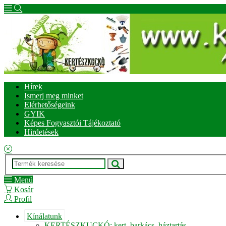
Hírek
Ismerj meg minket
Elérhetőségeink
GYIK
Képes Fogyasztói Tájékoztató
Hirdetések
Menü
Kosár
Profil
Kínálatunk
KERTÉSZKUCKÓ: kert, barkács, háztartás