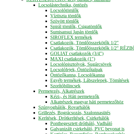
Locsolástechnika, öntözés
Locsolótömlők
Víztiszta tömlők
Szövött tömlők
Spirál tömlők, Csigatömlők
Sumisansui Japán tömlők
SIROFLEX termékek
Csatlakozók, Tömlőösszekötők 1/2"
Csatlakozók, Tömlőösszekötők 1/2" RÉZ
GOLIAT csatlakozók (3/4")
MAXI csatlakozók (1")
Locsolópisztolyok, Sugárcsövek
Locsolófejek, Öntözőtalpak
Öntözőkanna, Locsolókanna
Egyéb termékek, Lábszelepek, Tömítések
Szorítóbilincsek
Permetezés, Alkatrészek
Kézi-, és Háti permetezők
Alkatrészek magyar háti permetezőhöz
Szúnyoghálók, Rovarhálók
Grillezés, Bográcsozás, Szalonnasütés
Kerítések, Drótkerítések, Csirkehálók
Ponthegesztett drótháló, Vadháló
Galvanizált csirkeháló, PVC bevonat is