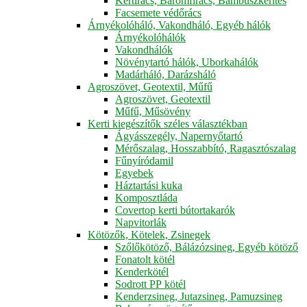
Kertirács, Baromfirács, Bambuszkerítés
Facsemete védőrács
Árnyékolóháló, Vakondháló, Egyéb hálók
Árnyékolóhálók
Vakondhálók
Növénytartó hálók, Uborkahálók
Madárháló, Darázsháló
Agroszövet, Geotextil, Műfű
Agroszövet, Geotextil
Műfű, Műsövény
Kerti kiegészítők széles választékban
Ágyásszegély, Napernyőtartó
Mérőszalag, Hosszabbító, Ragasztószalag
Fűnyíródamil
Egyebek
Háztartási kuka
Komposztláda
Covertop kerti bútortakarók
Napvitorlák
Kötözők, Kötelek, Zsinegek
Szőlőkötöző, Bálázózsineg, Egyéb kötöző
Fonatolt kötél
Kenderkötél
Sodrott PP kötél
Kenderzsineg, Jutazsineg, Pamuzsineg