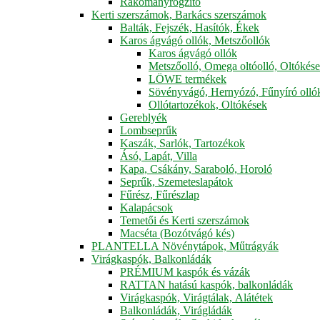
Rakományrögzítő
Kerti szerszámok, Barkács szerszámok
Balták, Fejszék, Hasítók, Ékek
Karos ágvágó ollók, Metszőollók
Karos ágvágó ollók
Metszőolló, Omega oltóolló, Oltókés
LÖWE termékek
Sövényvágó, Hernyózó, Fűnyíró olló
Ollótartozékok, Oltókések
Gereblyék
Lombseprűk
Kaszák, Sarlók, Tartozékok
Ásó, Lapát, Villa
Kapa, Csákány, Saraboló, Horoló
Seprűk, Szemeteslapátok
Fűrész, Fűrészlap
Kalapácsok
Temetői és Kerti szerszámok
Macséta (Bozótvágó kés)
PLANTELLA Növénytápok, Műtrágyák
Virágkaspók, Balkonládák
PRÉMIUM kaspók és vázák
RATTAN hatású kaspók, balkonládák
Virágkaspók, Virágtálak, Alátétek
Balkonládák, Virágládák