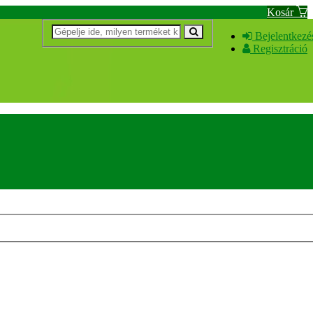
Kosár
Bejelentkezé
Regisztráció