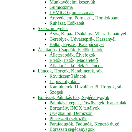
Munkavédelmi kesztyűk
Gumicsizma
LEMIGO gumicsizmák
Arcvédelem, Pormaszk, Homlokpánt
Ruházat, Esőkabát
Szerszámnyelek
Ásó-, Kapa-, Csákány-, Villa-, Lapátnyél
Gereblye-, Udvarseprű-, Kaszanyél
Balta-, Fejsze-, Kalapácsnyél
Állattartás, Csapdák, Etetők, Itatók
Állatcsapdák, Élvefogók
Etetők, Itatók, Madáretető
Állattartási kötelek és láncok
Láncok, Horgok, Karabínerek, stb.
Rövidszemű láncok
Lapos folyólánc
Karabinerek, Huzalfeszítő, Horgok, stb.
Szögek
Borászat, Pálinkás ház, Segédanyagok
Pálinkás üvegek, Díszüvegek, Kapszulák
Bortartály, INOX tartályok
Üvegballon, Demizson
Pincészeti eszközök
Parafadugók, Fadugók, Kénező dugó
Borászati segédanyagok