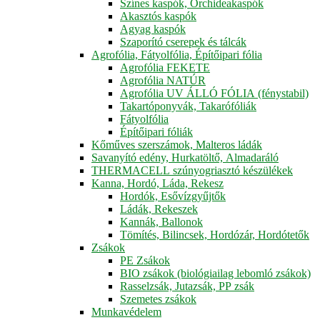
Színes kaspók, Orchideakaspók
Akasztós kaspók
Agyag kaspók
Szaporító cserepek és tálcák
Agrofólia, Fátyolfólia, Építőipari fólia
Agrofólia FEKETE
Agrofólia NATÚR
Agrofólia UV ÁLLÓ FÓLIA (fénystabil)
Takartóponyvák, Takarófóliák
Fátyolfólia
Építőipari fóliák
Kőműves szerszámok, Malteros ládák
Savanyító edény, Hurkatöltő, Almadaráló
THERMACELL szúnyogriasztó készülékek
Kanna, Hordó, Láda, Rekesz
Hordók, Esővízgyűjtők
Ládák, Rekeszek
Kannák, Ballonok
Tömítés, Bilincsek, Hordózár, Hordótetők
Zsákok
PE Zsákok
BIO zsákok (biológiailag lebomló zsákok)
Rasselzsák, Jutazsák, PP zsák
Szemetes zsákok
Munkavédelem