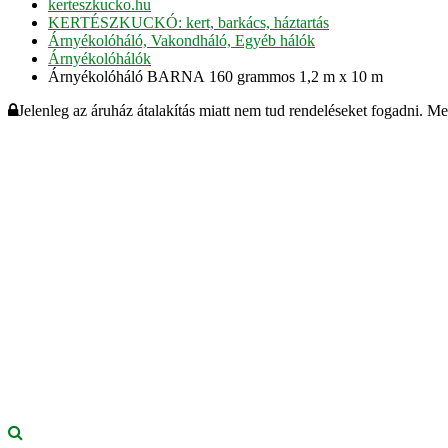
kerteszkucko.hu
KERTÉSZKUCKÓ: kert, barkács, háztartás
Árnyékolóháló, Vakondháló, Egyéb hálók
Árnyékolóhálók
Árnyékolóháló BARNA 160 grammos 1,2 m x 10 m
Jelenleg az áruház átalakítás miatt nem tud rendeléseket fogadni. M