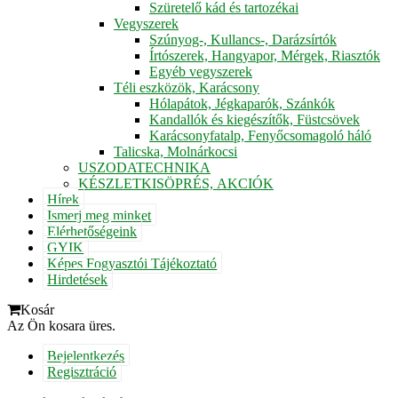
Szüretelő kád és tartozékai
Vegyszerek
Szúnyog-, Kullancs-, Darázsírtók
Írtószerek, Hangyapor, Mérgek, Riasztók
Egyéb vegyszerek
Téli eszközök, Karácsony
Hólapátok, Jégkaparók, Szánkók
Kandallók és kiegészítők, Füstcsövek
Karácsonyfatalp, Fenyőcsomagoló háló
Talicska, Molnárkocsi
USZODATECHNIKA
KÉSZLETKISÖPRÉS, AKCIÓK
Hírek
Ismerj meg minket
Elérhetőségeink
GYIK
Képes Fogyasztói Tájékoztató
Hirdetések
Kosár
Az Ön kosara üres.
Bejelentkezés
Regisztráció