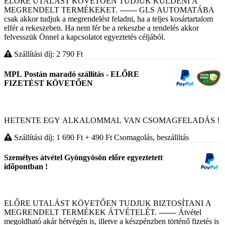
ELŐRE UTALÁST KÖVETŐEN TUDJUK KÜLDENI A
MEGRENDELT TERMÉKEKET. ------- GLS AUTOMATÁBA
csak akkor tudjuk a megrendelést feladni, ha a teljes kosártartalom
elfér a rekeszeben. Ha nem fér be a rekeszbe a rendelés akkor
felvesszük Önnel a kapcsolatot egyeztetés céljából.
Szállítási díj: 2 790
Ft
MPL Postán maradó szállítás - ELŐRE
FIZETÉST KÖVETŐEN
HETENTE EGY ALKALOMMAL VAN CSOMAGFELADÁS !
Szállítási díj: 1 690
Ft
+ 490
Ft
Csomagolás, beszállítás
Személyes átvétel Gyöngyösön előre egyeztetett
időpontban !
ELŐRE UTALÁST KÖVETŐEN TUDJUK BIZTOSÍTANI A
MEGRENDELT TERMÉKEK ÁTVÉTELÉT. ------- Átvétel
megoldható akár hétvégén is, illetve a készpénzben történő fizetés is