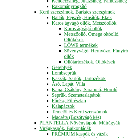
Kenderzsineg, Jutazsineg, Pamuzsineg
Rakományrögzítő
Kerti szerszámok, Barkács szerszámok
Balták, Fejszék, Hasítók, Ékek
Karos ágvágó ollók, Metszőollók
Karos ágvágó ollók
Metszőolló, Omega oltóolló,
Oltókések
LÖWE termékek
Sövényvágó, Hernyózó, Fűnyíró
ollók
Ollótartozékok, Oltókések
Gereblyék
Lombseprűk
Kaszák, Sarlók, Tartozékok
Ásó, Lapát, Villa
Kapa, Csákány, Saraboló, Horoló
Seprűk, Szemeteslapátok
Fűrész, Fűrészlap
Kalapácsok
Temetői és Kerti szerszámok
Macséta (Bozótvágó kés)
PLANTELLA Növénytápok, Műtrágyák
Virágkaspók, Balkonládák
PRÉMIUM kaspók és vázák