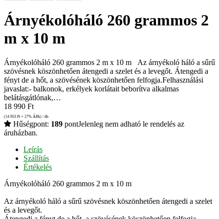
Árnyékolóháló 260 grammos 2
m x 10 m
Árnyékolóháló 260 grammos 2 m x 10 m Az árnyékoló háló a sűrű
szövésnek köszönhetően átengedi a szelet és a levegőt. Átengedi a
fényt de a hőt, a szövésének köszönhetően felfogja.Felhasználási
javaslat:- balkonok, erkélyek korlátait beborítva alkalmas
belátásgátlónak,…
18 990
Ft
(14 953
Ft
+ 27% ÁFA) / db
Hűségpont:
189
pont
Jelenleg nem adható le rendelés az
áruházban.
Leírás
Szállítás
Értékelés
Árnyékolóháló 260 grammos 2 m x 10 m
Az árnyékoló háló a sűrű szövésnek köszönhetően átengedi a szelet
és a levegőt.
Átengedi a fényt de a hőt, a szövésének köszönhetően felfogja.