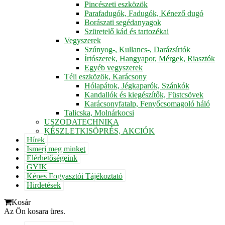
Pincészeti eszközök
Parafadugók, Fadugók, Kénező dugó
Borászati segédanyagok
Szüretelő kád és tartozékai
Vegyszerek
Szúnyog-, Kullancs-, Darázsírtók
Írtószerek, Hangyapor, Mérgek, Riasztók
Egyéb vegyszerek
Téli eszközök, Karácsony
Hólapátok, Jégkaparók, Szánkók
Kandallók és kiegészítők, Füstcsövek
Karácsonyfatalp, Fenyőcsomagoló háló
Talicska, Molnárkocsi
USZODATECHNIKA
KÉSZLETKISÖPRÉS, AKCIÓK
Hírek
Ismerj meg minket
Elérhetőségeink
GYIK
Képes Fogyasztói Tájékoztató
Hirdetések
Kosár
Az Ön kosara üres.