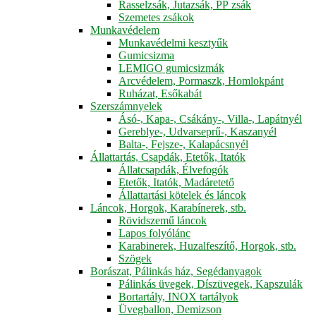
Rasselzsák, Jutazsák, PP zsák
Szemetes zsákok
Munkavédelem
Munkavédelmi kesztyűk
Gumicsizma
LEMIGO gumicsizmák
Arcvédelem, Pormaszk, Homlokpánt
Ruházat, Esőkabát
Szerszámnyelek
Ásó-, Kapa-, Csákány-, Villa-, Lapátnyél
Gereblye-, Udvarseprű-, Kaszanyél
Balta-, Fejsze-, Kalapácsnyél
Állattartás, Csapdák, Etetők, Itatók
Állatcsapdák, Élvefogók
Etetők, Itatók, Madáretető
Állattartási kötelek és láncok
Láncok, Horgok, Karabínerek, stb.
Rövidszemű láncok
Lapos folyólánc
Karabinerek, Huzalfeszítő, Horgok, stb.
Szögek
Borászat, Pálinkás ház, Segédanyagok
Pálinkás üvegek, Díszüvegek, Kapszulák
Bortartály, INOX tartályok
Üvegballon, Demizson