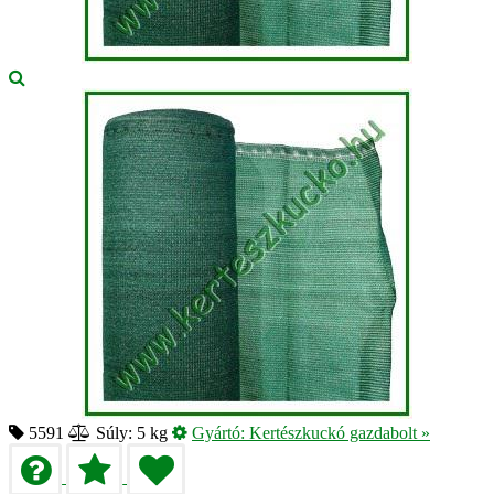
5591
Súly: 5 kg
Gyártó:
Kertészkuckó gazdabolt
»