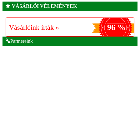
VÁSÁRLÓI VÉLEMÉNYEK
96 %
Vásárlóink írták »
Partnereink