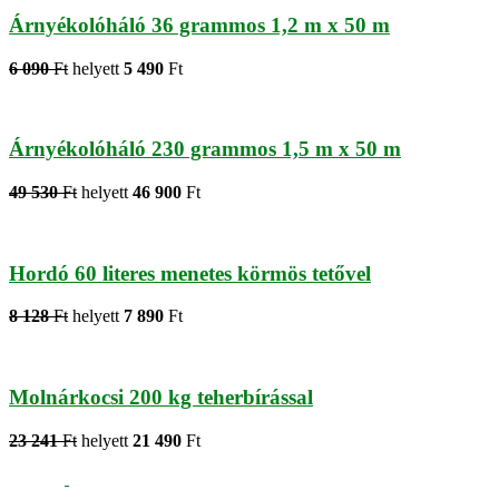
Árnyékolóháló 36 grammos 1,2 m x 50 m
6 090
Ft
helyett
5 490
Ft
Árnyékolóháló 230 grammos 1,5 m x 50 m
49 530
Ft
helyett
46 900
Ft
Hordó 60 literes menetes körmös tetővel
8 128
Ft
helyett
7 890
Ft
Molnárkocsi 200 kg teherbírással
23 241
Ft
helyett
21 490
Ft