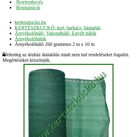
Bejelentkezés
Regisztráció
kerteszkucko.hu
KERTÉSZKUCKÓ: kert, barkács, háztartás
Árnyékolóháló, Vakondháló, Egyéb hálók
Árnyékolóhálók
Árnyékolóháló 260 grammos 2 m x 10 m
Jelenleg az áruház átalakítás miatt nem tud rendeléseket fogadni.
Megértésüket köszönjük.