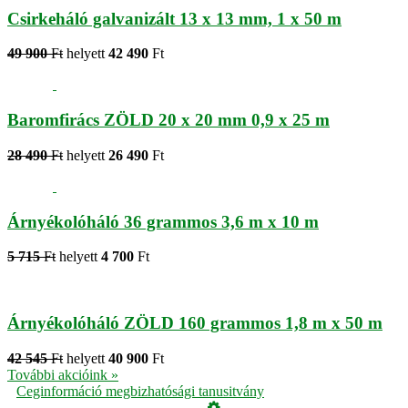
Csirkeháló galvanizált 13 x 13 mm, 1 x 50 m
49 900
Ft
helyett
42 490
Ft
Baromfirács ZÖLD 20 x 20 mm 0,9 x 25 m
28 490
Ft
helyett
26 490
Ft
Árnyékolóháló 36 grammos 3,6 m x 10 m
5 715
Ft
helyett
4 700
Ft
Árnyékolóháló ZÖLD 160 grammos 1,8 m x 50 m
42 545
Ft
helyett
40 900
Ft
További akcióink »
Ceginformáció megbizhatósági tanusitvány