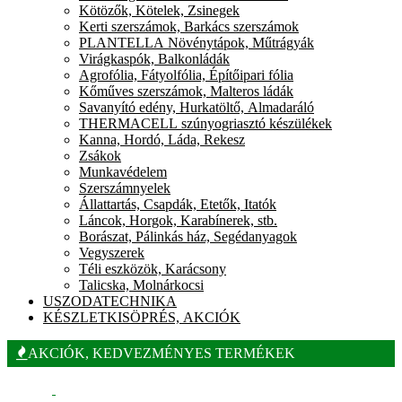
Kötözők, Kötelek, Zsinegek
Kerti szerszámok, Barkács szerszámok
PLANTELLA Növénytápok, Műtrágyák
Virágkaspók, Balkonládák
Agrofólia, Fátyolfólia, Építőipari fólia
Kőműves szerszámok, Malteros ládák
Savanyító edény, Hurkatöltő, Almadaráló
THERMACELL szúnyogriasztó készülékek
Kanna, Hordó, Láda, Rekesz
Zsákok
Munkavédelem
Szerszámnyelek
Állattartás, Csapdák, Etetők, Itatók
Láncok, Horgok, Karabínerek, stb.
Borászat, Pálinkás ház, Segédanyagok
Vegyszerek
Téli eszközök, Karácsony
Talicska, Molnárkocsi
USZODATECHNIKA
KÉSZLETKISÖPRÉS, AKCIÓK
AKCIÓK, KEDVEZMÉNYES TERMÉKEK