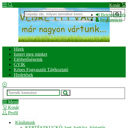
Kosár
Bejelentkezés
Regisztráció
Hírek
Ismerj meg minket
Elérhetőségeink
GYIK
Képes Fogyasztói Tájékoztató
Hirdetések
Menü
Kosár
Profil
Kínálatunk
KERTÉSZKUCKÓ: kert, barkács, háztartás