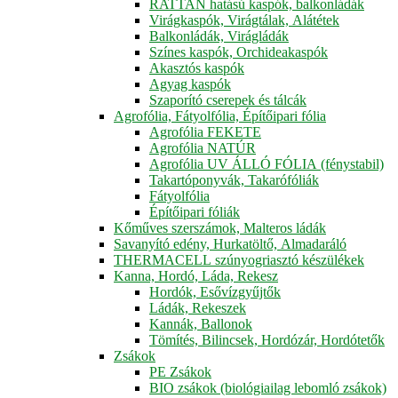
RATTAN hatású kaspók, balkonládák
Virágkaspók, Virágtálak, Alátétek
Balkonládák, Virágládák
Színes kaspók, Orchideakaspók
Akasztós kaspók
Agyag kaspók
Szaporító cserepek és tálcák
Agrofólia, Fátyolfólia, Építőipari fólia
Agrofólia FEKETE
Agrofólia NATÚR
Agrofólia UV ÁLLÓ FÓLIA (fénystabil)
Takartóponyvák, Takarófóliák
Fátyolfólia
Építőipari fóliák
Kőműves szerszámok, Malteros ládák
Savanyító edény, Hurkatöltő, Almadaráló
THERMACELL szúnyogriasztó készülékek
Kanna, Hordó, Láda, Rekesz
Hordók, Esővízgyűjtők
Ládák, Rekeszek
Kannák, Ballonok
Tömítés, Bilincsek, Hordózár, Hordótetők
Zsákok
PE Zsákok
BIO zsákok (biológiailag lebomló zsákok)