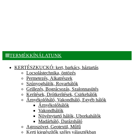
TERMÉKKÍNÁLATUNK
KERTÉSZKUCKÓ: kert, barkács, háztartás
Locsolástechnika, öntözés
Permetezés, Alkatrészek
Szúnyoghálók, Rovarhálók
Grillezés, Bográcsozás, Szalonnasütés
Kerítések, Drótkerítések, Csirkehálók
Árnyékolóháló, Vakondháló, Egyéb hálók
Árnyékolóhálók
Vakondhálók
Növénytartó hálók, Uborkahálók
Madárháló, Darázsháló
Agroszövet, Geotextil, Műfű
Kerti kiegészítők széles választékban