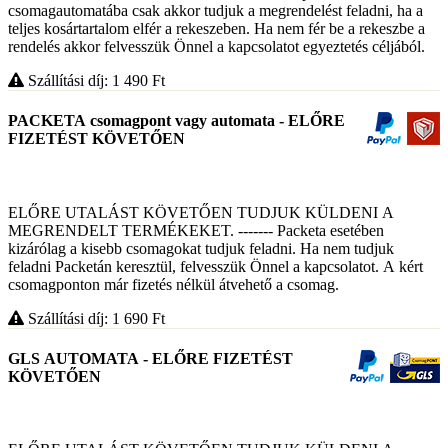
csomagautomatába csak akkor tudjuk a megrendelést feladni, ha a
teljes kosártartalom elfér a rekeszeben. Ha nem fér be a rekeszbe a
rendelés akkor felvesszük Önnel a kapcsolatot egyeztetés céljából.
Szállítási díj: 1 490
Ft
PACKETA csomagpont vagy automata - ELŐRE
FIZETÉST KÖVETŐEN
ELŐRE UTALÁST KÖVETŐEN TUDJUK KÜLDENI A
MEGRENDELT TERMÉKEKET. ------- Packeta esetében
kizárólag a kisebb csomagokat tudjuk feladni. Ha nem tudjuk
feladni Packetán keresztül, felvesszük Önnel a kapcsolatot. A kért
csomagponton már fizetés nélkül átvehető a csomag.
Szállítási díj: 1 690
Ft
GLS AUTOMATA - ELŐRE FIZETÉST
KÖVETŐEN