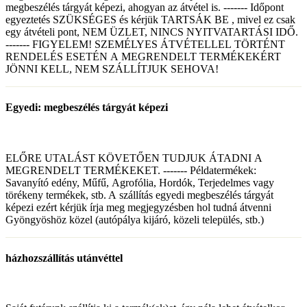
megbeszélés tárgyát képezi, ahogyan az átvétel is. ------- Időpont
egyeztetés SZÜKSÉGES és kérjük TARTSÁK BE , mivel ez csak
egy átvételi pont, NEM ÜZLET, NINCS NYITVATARTÁSI IDŐ.
------- FIGYELEM! SZEMÉLYES ÁTVÉTELLEL TÖRTÉNT
RENDELÉS ESETÉN A MEGRENDELT TERMÉKEKÉRT
JÖNNI KELL, NEM SZÁLLÍTJUK SEHOVA!
Egyedi: megbeszélés tárgyát képezi
ELŐRE UTALÁST KÖVETŐEN TUDJUK ÁTADNI A
MEGRENDELT TERMÉKEKET. ------- Példatermékek:
Savanyító edény, Műfű, Agrofólia, Hordók, Terjedelmes vagy
törékeny termékek, stb. A szállítás egyedi megbeszélés tárgyát
képezi ezért kérjük írja meg megjegyzésben hol tudná átvenni
Gyöngyöshöz közel (autópálya kijáró, közeli település, stb.)
házhozszállítás utánvéttel