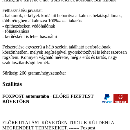
Felhasználási javaslat:
- balkonok, erkélyek korlátait beborítva alkalmas belátásgátlónak,
több rétegben alkalmzva 100%-os a takarás.
- építhezéseken védőhálónak
- fóliatakarásra
- kerítésként is lehet használni
Felszerelése egyszerű a háló szélein található perforációnak
köszönhetően, melyek segítségével gyorskötözővel is lehet szorosan
rögzíteni. Könnyen vágható méretre, mégis erős és tartós, nagy
szakítószilárdságú termék.
Sűrűség: 260 gramm/négyzetméter
Szállítás
FOXPOST automatába - ELŐRE FIZETÉST
KÖVETŐEN
ELŐRE UTALÁST KÖVETŐEN TUDJUK KÜLDENI A
MEGRENDELT TERMÉKEKET. ------- Foxpost