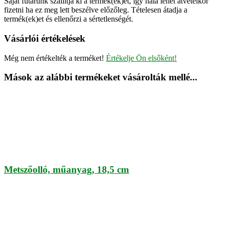
Saját futárunk szállítja ki a termék(ek)et, így nála lehet átvételkor
fizetni ha ez meg lett beszélve előzőleg. Tételesen átadja a
termék(ek)et és ellenőrzi a sértetlenségét.
Vásárlói értékelések
Még nem értékelték a terméket!
Értékelje Ön elsőként!
Mások az alábbi termékeket vásárolták mellé...
Metszőolló, műanyag, 18,5 cm