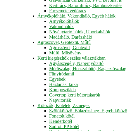
Galvanizált csirkeháló, PVC bevonat is
Kertirács, Baromfirács, Bambuszkerítés
Facsemete védőrács
Árnyékolóháló, Vakondháló, Egyéb hálók
Árnyékolóhálók
Vakondhálók
Növénytartó hálók, Uborkahálók
Madárháló, Darázsháló
Agroszövet, Geotextil, Műfű
Agroszövet, Geotextil
Műfű, Műsövény
Kerti kiegészítők széles választékban
Ágyásszegély, Napernyőtartó
Mérőszalag, Hosszabbító, Ragasztószalag
Fűnyíródamil
Egyebek
Háztartási kuka
Komposztláda
Covertop kerti bútortakarók
Napvitorlák
Kötözők, Kötelek, Zsinegek
Szőlőkötöző, Bálázózsineg, Egyéb kötöző
Fonatolt kötél
Kenderkötél
Sodrott PP kötél