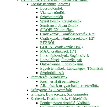
Locsolástechnika, öntözés
Locsolótömlők
Víztiszta tömlők
Szövött tömlők
Spirál tömlők, Csigatömlők
Sumisansui Japán tömlők
SIROFLEX termékek
Csatlakozók, Tömlőösszekötők 1/2"
Csatlakozók, Tömlőösszekötők 1/2"
RÉZBŐL
GOLIAT csatlakozók (3/4")
MAXI csatlakozók (1")
Locsolópisztolyok, Sugárcsövek
Locsolófejek, Öntözőtalpak
Öntözőkanna, Locsolókanna
Egyéb termékek, Lábszelepek, Tömítések
Szorítóbilincsek
Permetezés, Alkatrészek
Kézi-, és Háti permetezők
Alkatrészek magyar háti permetezőhöz
Szúnyoghálók, Rovarhálók
Grillezés, Bográcsozás, Szalonnasütés
Kerítések, Drótkerítések, Csirkehálók
Ponthegesztett drótháló, Vadháló