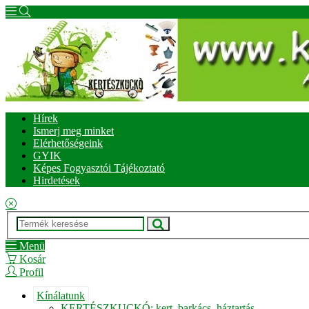
Hírek
Ismerj meg minket
Elérhetőségeink
GYIK
Képes Fogyasztói Tájékoztató
Hirdetések
Menü
Kosár
Profil
Kínálatunk
KERTÉSZKUCKÓ: kert, barkács, háztartás