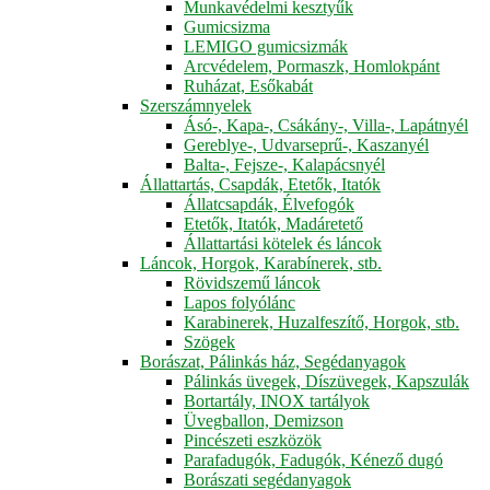
Munkavédelmi kesztyűk
Gumicsizma
LEMIGO gumicsizmák
Arcvédelem, Pormaszk, Homlokpánt
Ruházat, Esőkabát
Szerszámnyelek
Ásó-, Kapa-, Csákány-, Villa-, Lapátnyél
Gereblye-, Udvarseprű-, Kaszanyél
Balta-, Fejsze-, Kalapácsnyél
Állattartás, Csapdák, Etetők, Itatók
Állatcsapdák, Élvefogók
Etetők, Itatók, Madáretető
Állattartási kötelek és láncok
Láncok, Horgok, Karabínerek, stb.
Rövidszemű láncok
Lapos folyólánc
Karabinerek, Huzalfeszítő, Horgok, stb.
Szögek
Borászat, Pálinkás ház, Segédanyagok
Pálinkás üvegek, Díszüvegek, Kapszulák
Bortartály, INOX tartályok
Üvegballon, Demizson
Pincészeti eszközök
Parafadugók, Fadugók, Kénező dugó
Borászati segédanyagok