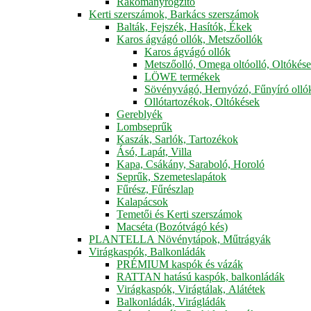
Rakományrögzítő
Kerti szerszámok, Barkács szerszámok
Balták, Fejszék, Hasítók, Ékek
Karos ágvágó ollók, Metszőollók
Karos ágvágó ollók
Metszőolló, Omega oltóolló, Oltókés
LÖWE termékek
Sövényvágó, Hernyózó, Fűnyíró olló
Ollótartozékok, Oltókések
Gereblyék
Lombseprűk
Kaszák, Sarlók, Tartozékok
Ásó, Lapát, Villa
Kapa, Csákány, Saraboló, Horoló
Seprűk, Szemeteslapátok
Fűrész, Fűrészlap
Kalapácsok
Temetői és Kerti szerszámok
Macséta (Bozótvágó kés)
PLANTELLA Növénytápok, Műtrágyák
Virágkaspók, Balkonládák
PRÉMIUM kaspók és vázák
RATTAN hatású kaspók, balkonládák
Virágkaspók, Virágtálak, Alátétek
Balkonládák, Virágládák