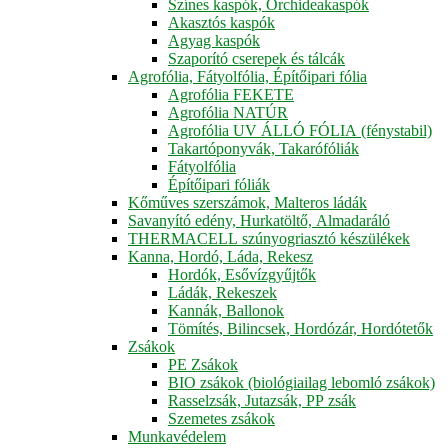
Színes kaspók, Orchideakaspók
Akasztós kaspók
Agyag kaspók
Szaporító cserepek és tálcák
Agrofólia, Fátyolfólia, Építőipari fólia
Agrofólia FEKETE
Agrofólia NATÚR
Agrofólia UV ÁLLÓ FÓLIA (fénystabil)
Takartóponyvák, Takarófóliák
Fátyolfólia
Építőipari fóliák
Kőműves szerszámok, Malteros ládák
Savanyító edény, Hurkatöltő, Almadaráló
THERMACELL szúnyogriasztó készülékek
Kanna, Hordó, Láda, Rekesz
Hordók, Esővízgyűjtők
Ládák, Rekeszek
Kannák, Ballonok
Tömítés, Bilincsek, Hordózár, Hordótetők
Zsákok
PE Zsákok
BIO zsákok (biológiailag lebomló zsákok)
Rasselzsák, Jutazsák, PP zsák
Szemetes zsákok
Munkavédelem