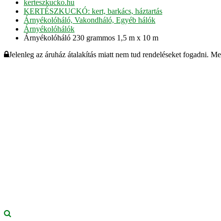
kerteszkucko.hu
KERTÉSZKUCKÓ: kert, barkács, háztartás
Árnyékolóháló, Vakondháló, Egyéb hálók
Árnyékolóhálók
Árnyékolóháló 230 grammos 1,5 m x 10 m
Jelenleg az áruház átalakítás miatt nem tud rendeléseket fogadni. M