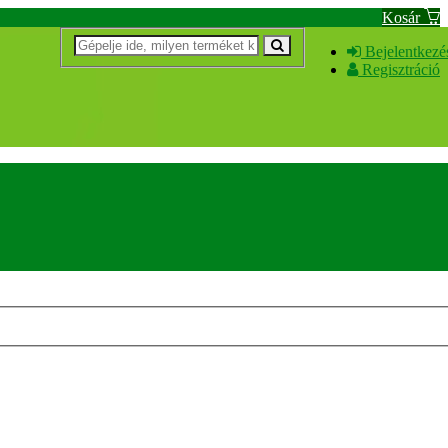
Kosár
Bejelentkezé
Regisztráció