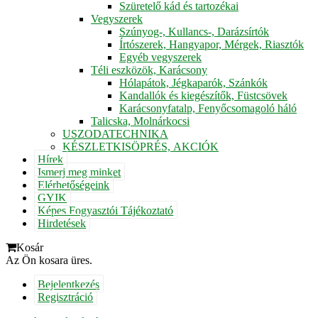
Szüretelő kád és tartozékai
Vegyszerek
Szúnyog-, Kullancs-, Darázsírtók
Írtószerek, Hangyapor, Mérgek, Riasztók
Egyéb vegyszerek
Téli eszközök, Karácsony
Hólapátok, Jégkaparók, Szánkók
Kandallók és kiegészítők, Füstcsövek
Karácsonyfatalp, Fenyőcsomagoló háló
Talicska, Molnárkocsi
USZODATECHNIKA
KÉSZLETKISÖPRÉS, AKCIÓK
Hírek
Ismerj meg minket
Elérhetőségeink
GYIK
Képes Fogyasztói Tájékoztató
Hirdetések
Kosár
Az Ön kosara üres.
Bejelentkezés
Regisztráció