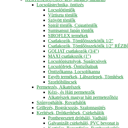
Locsolástechnika, öntözés
Locsolótömlők
Víztiszta tömlők
Szövött tömlők
Spirál tömlők, Csigatömlők
Sumisansui Japán tömlők
SIROFLEX termékek
Csatlakozók, Tömlőösszekötők 1/2"
Csatlakozók, Tömlőösszekötők 1/2" RÉZ
GOLIAT csatlakozók (3/4")
MAXI csatlakozók (1")
Locsolópisztolyok, Sugárcsövek
Locsolófejek, Öntözőtalpak
Öntözőkanna, Locsolókanna
Egyéb termékek, Lábszelepek, Tömítések
Szorítóbilincsek
Permetezés, Alkatrészek
Kézi-, és Háti permetezők
Alkatrészek magyar háti permetezőhöz
Szúnyoghálók, Rovarhálók
Grillezés, Bográcsozás, Szalonnasütés
Kerítések, Drótkerítések, Csirkehálók
Ponthegesztett drótháló, Vadháló
Galvanizált csirkeháló, PVC bevonat is