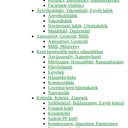
Kertirács, Baromfirács, Bambuszkerítés
Facsemete védőrács
Árnyékolóháló, Vakondháló, Egyéb hálók
Árnyékolóhálók
Vakondhálók
Növénytartó hálók, Uborkahálók
Madárháló, Darázsháló
Agroszövet, Geotextil, Műfű
Agroszövet, Geotextil
Műfű, Műsövény
Kerti kiegészítők széles választékban
Ágyásszegély, Napernyőtartó
Mérőszalag, Hosszabbító, Ragasztószalag
Fűnyíródamil
Egyebek
Háztartási kuka
Komposztláda
Covertop kerti bútortakarók
Napvitorlák
Kötözők, Kötelek, Zsinegek
Szőlőkötöző, Bálázózsineg, Egyéb kötöző
Fonatolt kötél
Kenderkötél
Sodrott PP kötél
Kenderzsineg, Jutazsineg, Pamuzsineg