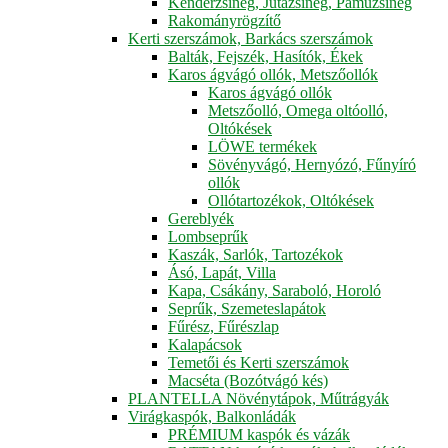
Kenderzsineg, Jutazsineg, Pamuzsineg
Rakományrögzítő
Kerti szerszámok, Barkács szerszámok
Balták, Fejszék, Hasítók, Ékek
Karos ágvágó ollók, Metszőollók
Karos ágvágó ollók
Metszőolló, Omega oltóolló,
Oltókések
LÖWE termékek
Sövényvágó, Hernyózó, Fűnyíró
ollók
Ollótartozékok, Oltókések
Gereblyék
Lombseprűk
Kaszák, Sarlók, Tartozékok
Ásó, Lapát, Villa
Kapa, Csákány, Saraboló, Horoló
Seprűk, Szemeteslapátok
Fűrész, Fűrészlap
Kalapácsok
Temetői és Kerti szerszámok
Macséta (Bozótvágó kés)
PLANTELLA Növénytápok, Műtrágyák
Virágkaspók, Balkonládák
PRÉMIUM kaspók és vázák