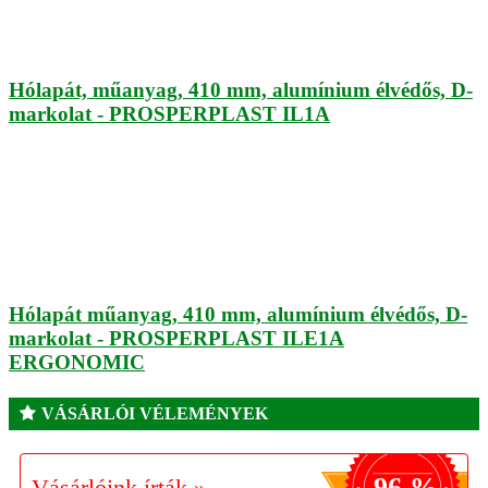
Hólapát, műanyag, 410 mm, alumínium élvédős, D-
markolat - PROSPERPLAST IL1A
Hólapát műanyag, 410 mm, alumínium élvédős, D-
markolat - PROSPERPLAST ILE1A
ERGONOMIC
VÁSÁRLÓI VÉLEMÉNYEK
96 %
Vásárlóink írták »