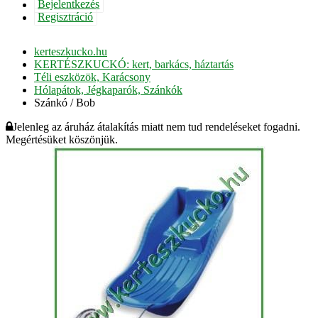
Bejelentkezés
Regisztráció
kerteszkucko.hu
KERTÉSZKUCKÓ: kert, barkács, háztartás
Téli eszközök, Karácsony
Hólapátok, Jégkaparók, Szánkók
Szánkó / Bob
Jelenleg az áruház átalakítás miatt nem tud rendeléseket fogadni.
Megértésüket köszönjük.