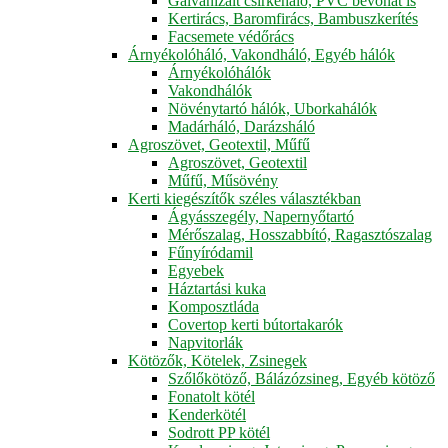
Galvanizált csirkeháló, PVC bevonat is
Kertirács, Baromfirács, Bambuszkerítés
Facsemete védőrács
Árnyékolóháló, Vakondháló, Egyéb hálók
Árnyékolóhálók
Vakondhálók
Növénytartó hálók, Uborkahálók
Madárháló, Darázsháló
Agroszövet, Geotextil, Műfű
Agroszövet, Geotextil
Műfű, Műsövény
Kerti kiegészítők széles választékban
Ágyásszegély, Napernyőtartó
Mérőszalag, Hosszabbító, Ragasztószalag
Fűnyíródamil
Egyebek
Háztartási kuka
Komposztláda
Covertop kerti bútortakarók
Napvitorlák
Kötözők, Kötelek, Zsinegek
Szőlőkötöző, Bálázózsineg, Egyéb kötöző
Fonatolt kötél
Kenderkötél
Sodrott PP kötél