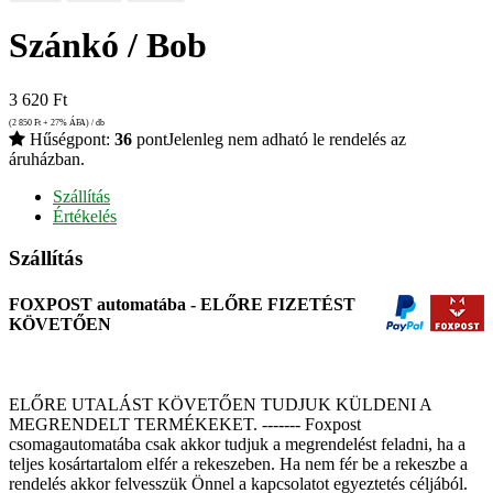
Szánkó / Bob
3 620
Ft
(2 850
Ft
+ 27% ÁFA) / db
Hűségpont:
36
pont
Jelenleg nem adható le rendelés az
áruházban.
Szállítás
Értékelés
Szállítás
FOXPOST automatába - ELŐRE FIZETÉST
KÖVETŐEN
ELŐRE UTALÁST KÖVETŐEN TUDJUK KÜLDENI A
MEGRENDELT TERMÉKEKET. ------- Foxpost
csomagautomatába csak akkor tudjuk a megrendelést feladni, ha a
teljes kosártartalom elfér a rekeszeben. Ha nem fér be a rekeszbe a
rendelés akkor felvesszük Önnel a kapcsolatot egyeztetés céljából.