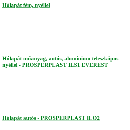
Hólapát fém, nyéllel
Hólapát műanyag, autós, alumínium teleszkópos
nyéllel - PROSPERPLAST ILS1 EVEREST
Hólapát autós - PROSPERPLAST ILO2