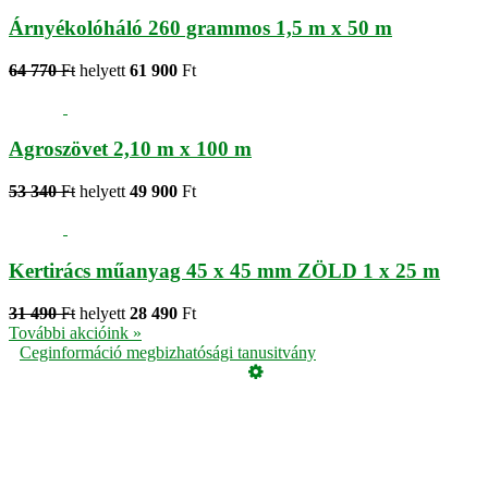
Árnyékolóháló 260 grammos 1,5 m x 50 m
64 770
Ft
helyett
61 900
Ft
Agroszövet 2,10 m x 100 m
53 340
Ft
helyett
49 900
Ft
Kertirács műanyag 45 x 45 mm ZÖLD 1 x 25 m
31 490
Ft
helyett
28 490
Ft
További akcióink »
Ceginformáció megbizhatósági tanusitvány
Üzemeltető
Online elállás
Teljes katalógus
Vásárlói értékelések
Adatvédelmi tájékoztató
Garancia