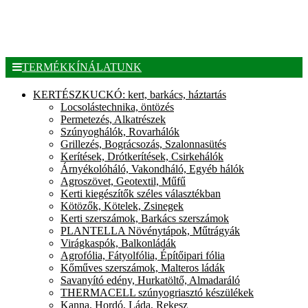
TERMÉKKÍNÁLATUNK
KERTÉSZKUCKÓ: kert, barkács, háztartás
Locsolástechnika, öntözés
Permetezés, Alkatrészek
Szúnyoghálók, Rovarhálók
Grillezés, Bográcsozás, Szalonnasütés
Kerítések, Drótkerítések, Csirkehálók
Árnyékolóháló, Vakondháló, Egyéb hálók
Agroszövet, Geotextil, Műfű
Kerti kiegészítők széles választékban
Kötözők, Kötelek, Zsinegek
Kerti szerszámok, Barkács szerszámok
PLANTELLA Növénytápok, Műtrágyák
Virágkaspók, Balkonládák
Agrofólia, Fátyolfólia, Építőipari fólia
Kőműves szerszámok, Malteros ládák
Savanyító edény, Hurkatöltő, Almadaráló
THERMACELL szúnyogriasztó készülékek
Kanna, Hordó, Láda, Rekesz