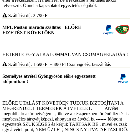
elfér a rekeszeben. Ha nem fér be a rekeszbe a rendelés akkor
felvesszük Önnel a kapcsolatot egyeztetés céljából.
Szállítási díj: 2 790
Ft
MPL Postán maradó szállítás - ELŐRE
FIZETÉST KÖVETŐEN
HETENTE EGY ALKALOMMAL VAN CSOMAGFELADÁS !
Szállítási díj: 1 690
Ft
+ 490
Ft
Csomagolás, beszállítás
Személyes átvétel Gyöngyösön előre egyeztetett
időpontban !
ELŐRE UTALÁST KÖVETŐEN TUDJUK BIZTOSÍTANI A
MEGRENDELT TERMÉKEK ÁTVÉTELÉT. ------- Átvétel
megoldható akár hétvégén is, illetve a készpénzben történő fizetés is
megbeszélés tárgyát képezi, ahogyan az átvétel is. ------- Időpont
egyeztetés SZÜKSÉGES és kérjük TARTSÁK BE , mivel ez csak
egy átvételi pont, NEM ÜZLET, NINCS NYITVATARTÁSI IDŐ.