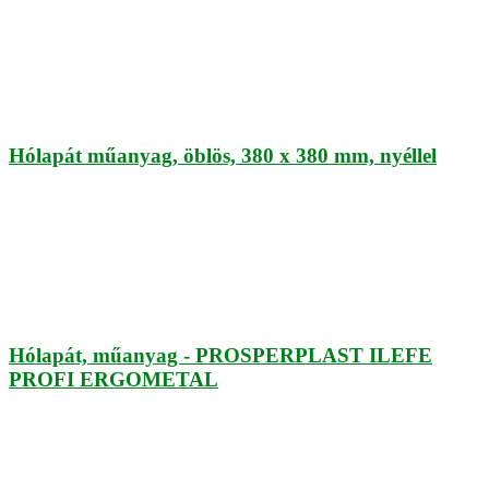
Hólapát műanyag, öblös, 380 x 380 mm, nyéllel
Hólapát, műanyag - PROSPERPLAST ILEFE
PROFI ERGOMETAL