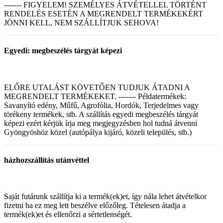
------- FIGYELEM! SZEMÉLYES ÁTVÉTELLEL TÖRTÉNT
RENDELÉS ESETÉN A MEGRENDELT TERMÉKEKÉRT
JÖNNI KELL, NEM SZÁLLÍTJUK SEHOVA!
Egyedi: megbeszélés tárgyát képezi
ELŐRE UTALÁST KÖVETŐEN TUDJUK ÁTADNI A
MEGRENDELT TERMÉKEKET. ------- Példatermékek:
Savanyító edény, Műfű, Agrofólia, Hordók, Terjedelmes vagy
törékeny termékek, stb. A szállítás egyedi megbeszélés tárgyát
képezi ezért kérjük írja meg megjegyzésben hol tudná átvenni
Gyöngyöshöz közel (autópálya kijáró, közeli település, stb.)
házhozszállítás utánvéttel
Saját futárunk szállítja ki a termék(ek)et, így nála lehet átvételkor
fizetni ha ez meg lett beszélve előzőleg. Tételesen átadja a
termék(ek)et és ellenőrzi a sértetlenségét.