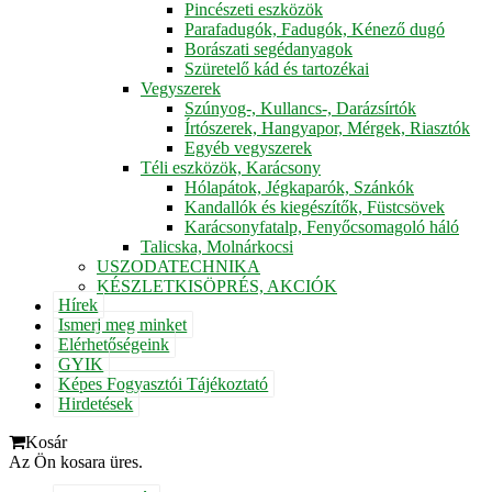
Pincészeti eszközök
Parafadugók, Fadugók, Kénező dugó
Borászati segédanyagok
Szüretelő kád és tartozékai
Vegyszerek
Szúnyog-, Kullancs-, Darázsírtók
Írtószerek, Hangyapor, Mérgek, Riasztók
Egyéb vegyszerek
Téli eszközök, Karácsony
Hólapátok, Jégkaparók, Szánkók
Kandallók és kiegészítők, Füstcsövek
Karácsonyfatalp, Fenyőcsomagoló háló
Talicska, Molnárkocsi
USZODATECHNIKA
KÉSZLETKISÖPRÉS, AKCIÓK
Hírek
Ismerj meg minket
Elérhetőségeink
GYIK
Képes Fogyasztói Tájékoztató
Hirdetések
Kosár
Az Ön kosara üres.