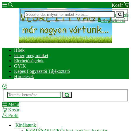
Kosár
Bejelentkezés
Regisztráció
Hírek
Ismerj meg minket
Elérhetőségeink
GYIK
Képes Fogyasztói Tájékoztató
Hirdetések
Menü
Kosár
Profil
Kínálatunk
KERTÉSZKUCKÓ: kert, barkács, háztartás