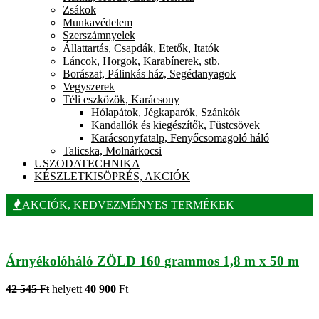
Zsákok
Munkavédelem
Szerszámnyelek
Állattartás, Csapdák, Etetők, Itatók
Láncok, Horgok, Karabínerek, stb.
Borászat, Pálinkás ház, Segédanyagok
Vegyszerek
Téli eszközök, Karácsony
Hólapátok, Jégkaparók, Szánkók
Kandallók és kiegészítők, Füstcsövek
Karácsonyfatalp, Fenyőcsomagoló háló
Talicska, Molnárkocsi
USZODATECHNIKA
KÉSZLETKISÖPRÉS, AKCIÓK
AKCIÓK, KEDVEZMÉNYES TERMÉKEK
Árnyékolóháló ZÖLD 160 grammos 1,8 m x 50 m
42 545
Ft
helyett
40 900
Ft