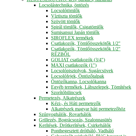
Locsolástechnika, öntözés
Locsolótömlők
Víztiszta tömlők
Szövött tömlők
Spirál tömlők, Csigatömlők
Sumisansui Japán tömlők
SIROFLEX termékek
Csatlakozók, Tömlőösszekötők 1/2"
Csatlakozók, Tömlőösszekötők 1/2"
RÉZBŐL
GOLIAT csatlakozók (3/4")
MAXI csatlakozók (1")
Locsolópisztolyok, Sugárcsövek
Locsolófejek, Öntözőtalpak
Öntözőkanna, Locsolókanna
Egyéb termékek, Lábszelepek, Tömítések
Szorítóbilincsek
Permetezés, Alkatrészek
Kézi-, és Háti permetezők
Alkatrészek magyar háti permetezőhöz
Szúnyoghálók, Rovarhálók
Grillezés, Bográcsozás, Szalonnasütés
Kerítések, Drótkerítések, Csirkehálók
Ponthegesztett drótháló, Vadháló