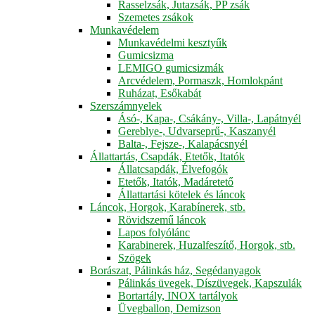
Rasselzsák, Jutazsák, PP zsák
Szemetes zsákok
Munkavédelem
Munkavédelmi kesztyűk
Gumicsizma
LEMIGO gumicsizmák
Arcvédelem, Pormaszk, Homlokpánt
Ruházat, Esőkabát
Szerszámnyelek
Ásó-, Kapa-, Csákány-, Villa-, Lapátnyél
Gereblye-, Udvarseprű-, Kaszanyél
Balta-, Fejsze-, Kalapácsnyél
Állattartás, Csapdák, Etetők, Itatók
Állatcsapdák, Élvefogók
Etetők, Itatók, Madáretető
Állattartási kötelek és láncok
Láncok, Horgok, Karabínerek, stb.
Rövidszemű láncok
Lapos folyólánc
Karabinerek, Huzalfeszítő, Horgok, stb.
Szögek
Borászat, Pálinkás ház, Segédanyagok
Pálinkás üvegek, Díszüvegek, Kapszulák
Bortartály, INOX tartályok
Üvegballon, Demizson