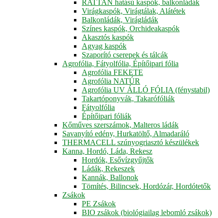
RATTAN hatású kaspók, balkonládák
Virágkaspók, Virágtálak, Alátétek
Balkonládák, Virágládák
Színes kaspók, Orchideakaspók
Akasztós kaspók
Agyag kaspók
Szaporító cserepek és tálcák
Agrofólia, Fátyolfólia, Építőipari fólia
Agrofólia FEKETE
Agrofólia NATÚR
Agrofólia UV ÁLLÓ FÓLIA (fénystabil)
Takartóponyvák, Takarófóliák
Fátyolfólia
Építőipari fóliák
Kőműves szerszámok, Malteros ládák
Savanyító edény, Hurkatöltő, Almadaráló
THERMACELL szúnyogriasztó készülékek
Kanna, Hordó, Láda, Rekesz
Hordók, Esővízgyűjtők
Ládák, Rekeszek
Kannák, Ballonok
Tömítés, Bilincsek, Hordózár, Hordótetők
Zsákok
PE Zsákok
BIO zsákok (biológiailag lebomló zsákok)