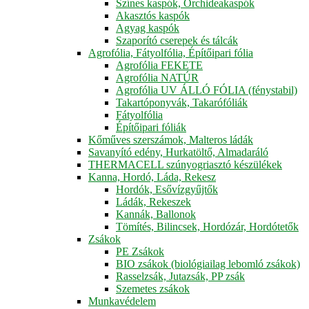
Színes kaspók, Orchideakaspók
Akasztós kaspók
Agyag kaspók
Szaporító cserepek és tálcák
Agrofólia, Fátyolfólia, Építőipari fólia
Agrofólia FEKETE
Agrofólia NATÚR
Agrofólia UV ÁLLÓ FÓLIA (fénystabil)
Takartóponyvák, Takarófóliák
Fátyolfólia
Építőipari fóliák
Kőműves szerszámok, Malteros ládák
Savanyító edény, Hurkatöltő, Almadaráló
THERMACELL szúnyogriasztó készülékek
Kanna, Hordó, Láda, Rekesz
Hordók, Esővízgyűjtők
Ládák, Rekeszek
Kannák, Ballonok
Tömítés, Bilincsek, Hordózár, Hordótetők
Zsákok
PE Zsákok
BIO zsákok (biológiailag lebomló zsákok)
Rasselzsák, Jutazsák, PP zsák
Szemetes zsákok
Munkavédelem