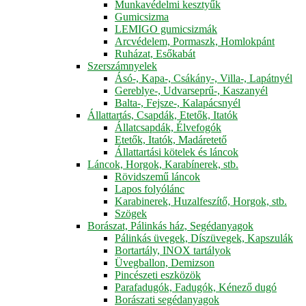
Munkavédelmi kesztyűk
Gumicsizma
LEMIGO gumicsizmák
Arcvédelem, Pormaszk, Homlokpánt
Ruházat, Esőkabát
Szerszámnyelek
Ásó-, Kapa-, Csákány-, Villa-, Lapátnyél
Gereblye-, Udvarseprű-, Kaszanyél
Balta-, Fejsze-, Kalapácsnyél
Állattartás, Csapdák, Etetők, Itatók
Állatcsapdák, Élvefogók
Etetők, Itatók, Madáretető
Állattartási kötelek és láncok
Láncok, Horgok, Karabínerek, stb.
Rövidszemű láncok
Lapos folyólánc
Karabinerek, Huzalfeszítő, Horgok, stb.
Szögek
Borászat, Pálinkás ház, Segédanyagok
Pálinkás üvegek, Díszüvegek, Kapszulák
Bortartály, INOX tartályok
Üvegballon, Demizson
Pincészeti eszközök
Parafadugók, Fadugók, Kénező dugó
Borászati segédanyagok