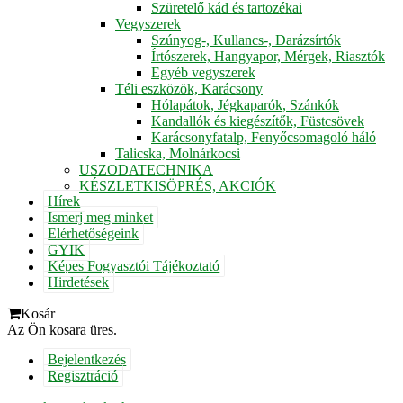
Szüretelő kád és tartozékai
Vegyszerek
Szúnyog-, Kullancs-, Darázsírtók
Írtószerek, Hangyapor, Mérgek, Riasztók
Egyéb vegyszerek
Téli eszközök, Karácsony
Hólapátok, Jégkaparók, Szánkók
Kandallók és kiegészítők, Füstcsövek
Karácsonyfatalp, Fenyőcsomagoló háló
Talicska, Molnárkocsi
USZODATECHNIKA
KÉSZLETKISÖPRÉS, AKCIÓK
Hírek
Ismerj meg minket
Elérhetőségeink
GYIK
Képes Fogyasztói Tájékoztató
Hirdetések
Kosár
Az Ön kosara üres.
Bejelentkezés
Regisztráció