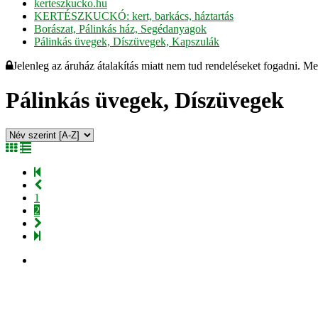
kerteszkucko.hu
KERTÉSZKUCKÓ: kert, barkács, háztartás
Borászat, Pálinkás ház, Segédanyagok
Pálinkás üvegek, Díszüvegek, Kapszulák
Jelenleg az áruház átalakítás miatt nem tud rendeléseket fogadni. M
Pálinkás üvegek, Díszüvegek
1
2