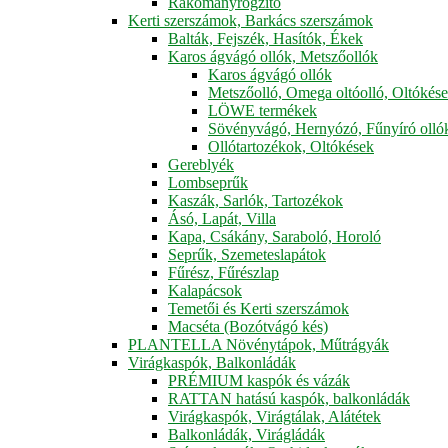
Rakományrögzítő
Kerti szerszámok, Barkács szerszámok
Balták, Fejszék, Hasítók, Ékek
Karos ágvágó ollók, Metszőollók
Karos ágvágó ollók
Metszőolló, Omega oltóolló, Oltókés
LÖWE termékek
Sövényvágó, Hernyózó, Fűnyíró olló
Ollótartozékok, Oltókések
Gereblyék
Lombseprűk
Kaszák, Sarlók, Tartozékok
Ásó, Lapát, Villa
Kapa, Csákány, Saraboló, Horoló
Seprűk, Szemeteslapátok
Fűrész, Fűrészlap
Kalapácsok
Temetői és Kerti szerszámok
Macséta (Bozótvágó kés)
PLANTELLA Növénytápok, Műtrágyák
Virágkaspók, Balkonládák
PRÉMIUM kaspók és vázák
RATTAN hatású kaspók, balkonládák
Virágkaspók, Virágtálak, Alátétek
Balkonládák, Virágládák