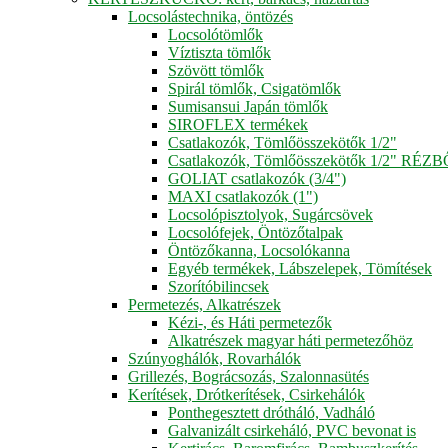
Locsolástechnika, öntözés
Locsolótömlők
Víztiszta tömlők
Szövött tömlők
Spirál tömlők, Csigatömlők
Sumisansui Japán tömlők
SIROFLEX termékek
Csatlakozók, Tömlőösszekötők 1/2"
Csatlakozók, Tömlőösszekötők 1/2" RÉZ
GOLIAT csatlakozók (3/4")
MAXI csatlakozók (1")
Locsolópisztolyok, Sugárcsövek
Locsolófejek, Öntözőtalpak
Öntözőkanna, Locsolókanna
Egyéb termékek, Lábszelepek, Tömítések
Szorítóbilincsek
Permetezés, Alkatrészek
Kézi-, és Háti permetezők
Alkatrészek magyar háti permetezőhöz
Szúnyoghálók, Rovarhálók
Grillezés, Bográcsozás, Szalonnasütés
Kerítések, Drótkerítések, Csirkehálók
Ponthegesztett drótháló, Vadháló
Galvanizált csirkeháló, PVC bevonat is