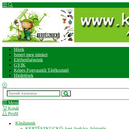
Hírek
Ismerj meg minket
Elérhetőségeink
GYIK
Képes Fogyasztói Tájékoztató
Hirdetések
Menü
Kosár
Profil
Kínálatunk
KERTÉSZKUCKÓ: kert, barkács, háztartás