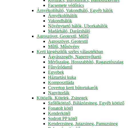
Kertirács, Baromfirács, Bambuszkerítés
Facsemete védőrács
Árnyékolóháló, Vakondháló, Egyéb hálók
Árnyékolóhálók
Vakondhálók
Növénytartó hálók, Uborkahálók
Madárháló, Darázsháló
Agroszövet, Geotextil, Műfű
Agroszövet, Geotextil
Műfű, Műsövény
Kerti kiegészítők széles választékban
Ágyásszegély, Napernyőtartó
Mérőszalag, Hosszabbító, Ragasztószalag
Fűnyíródamil
Egyebek
Háztartási kuka
Komposztláda
Covertop kerti bútortakarók
Napvitorlák
Kötözők, Kötelek, Zsinegek
Szőlőkötöző, Bálázózsineg, Egyéb kötöző
Fonatolt kötél
Kenderkötél
Sodrott PP kötél
Kenderzsineg, Jutazsineg, Pamuzsineg