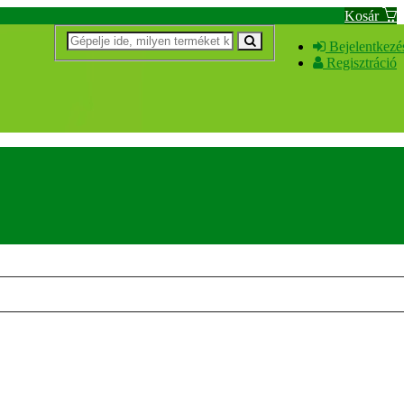
Kosár
Bejelentkezé
Regisztráció