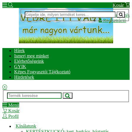
Kosár
Bejelentkezés
Regisztráció
Hírek
Ismerj meg minket
Elérhetőségeink
GYIK
Képes Fogyasztói Tájékoztató
Hirdetések
Menü
Kosár
Profil
Kínálatunk
KERTÉSZKUCKÓ: kert, barkács, háztartás