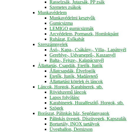
Rasselzsák, Jutazsák, PP zsák
Szemetes zsákok
Munkavédelem
Munkavédelmi kesztyűk
Gumicsizma
LEMIGO gumicsizmák
Arcvédelem, Pormaszk, Homlokpánt
Ruházat, Esőkabát
Szerszámnyelek
Ásó-, Kapa-, Csákány-, Villa-, Lapátnyél
Gereblye-, Udvarseprű-, Kaszanyél
Balta-, Fejsze-, Kalapácsnyél
Állattartás, Csapdák, Etetők, Itatók
Állatcsapdák, Élvefogók
Etetők, Itatók, Madáretető
Állattartási kötelek és láncok
Láncok, Horgok, Karabínerek, stb.
Rövidszemű láncok
Lapos folyólánc
Karabinerek, Huzalfeszítő, Horgok, stb.
Szögek
Borászat, Pálinkás ház, Segédanyagok
Pálinkás üvegek, Díszüvegek, Kapszulák
Bortartály, INOX tartályok
Üvegballon, Demizson