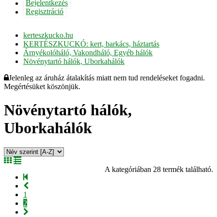
Bejelentkezés
Regisztráció
kerteszkucko.hu
KERTÉSZKUCKÓ: kert, barkács, háztartás
Árnyékolóháló, Vakondháló, Egyéb hálók
Növénytartó hálók, Uborkahálók
Jelenleg az áruház átalakítás miatt nem tud rendeléseket fogadni.
Megértésüket köszönjük.
Növénytartó hálók,
Uborkahálók
A kategóriában 28 termék található.
1
2