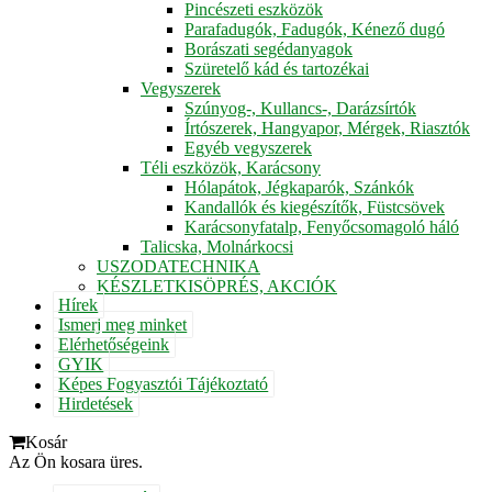
Pincészeti eszközök
Parafadugók, Fadugók, Kénező dugó
Borászati segédanyagok
Szüretelő kád és tartozékai
Vegyszerek
Szúnyog-, Kullancs-, Darázsírtók
Írtószerek, Hangyapor, Mérgek, Riasztók
Egyéb vegyszerek
Téli eszközök, Karácsony
Hólapátok, Jégkaparók, Szánkók
Kandallók és kiegészítők, Füstcsövek
Karácsonyfatalp, Fenyőcsomagoló háló
Talicska, Molnárkocsi
USZODATECHNIKA
KÉSZLETKISÖPRÉS, AKCIÓK
Hírek
Ismerj meg minket
Elérhetőségeink
GYIK
Képes Fogyasztói Tájékoztató
Hirdetések
Kosár
Az Ön kosara üres.