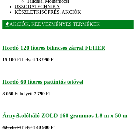
Talicska, Molnárkocsi
USZODATECHNIKA
KÉSZLETKISÖPRÉS, AKCIÓK
AKCIÓK, KEDVEZMÉNYES TERMÉKEK
Hordó 120 literes bilincses zárral FEHÉR
15 100
Ft
helyett
13 990
Ft
Hordó 60 literes pattintós tetővel
8 050
Ft
helyett
7 790
Ft
Árnyékolóháló ZÖLD 160 grammos 1,8 m x 50 m
42 545
Ft
helyett
40 900
Ft