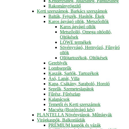
Kenderzsineg, Jutazsineg, Pamuzsineg
Rakományrögzítő
Kerti szerszámok, Barkács szerszámok
Balták, Fejszék, Hasítók, Ékek
Karos ágvágó ollók, Metszőollók
Karos ágvágó ollók
Metszőolló, Omega oltóolló,
Oltókések
LÖWE termékek
Sövényvágó, Hernyózó, Fűnyíró
ollók
Ollótartozékok, Oltókések
Gereblyék
Lombseprűk
Kaszák, Sarlók, Tartozékok
Ásó, Lapát, Villa
Kapa, Csákány, Saraboló, Horoló
Seprűk, Szemeteslapátok
Fűrész, Fűrészlap
Kalapácsok
Temetői és Kerti szerszámok
Macséta (Bozótvágó kés)
PLANTELLA Növénytápok, Műtrágyák
Virágkaspók, Balkonládák
PRÉMIUM kaspók és vázák