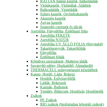
RATTAN hatású kaspók, balkonládák
Virágkaspók, Virágtálak, Alátétek
Balkonládák, Virágládák
Színes kaspók, Orchideakaspók
Akasztós kaspók
Agyag kaspók
Szaporító cserepek és tálcák
Agrofólia, Fátyolfólia, Építőipari fólia
Agrofólia FEKETE
Agrofólia NATÚR
Agrofólia UV ÁLLÓ FÓLIA (fénystabil)
Takartóponyvák, Takarófóliák
Fátyolfólia
Építőipari fóliák
Kőműves szerszámok, Malteros ládák
Savanyító edény, Hurkatöltő, Almadaráló
THERMACELL szúnyogriasztó készülékek
Kanna, Hordó, Láda, Rekesz
Hordók, Esővízgyűjtők
Ládák, Rekeszek
Kannák, Ballonok
Tömítés, Bilincsek, Hordózár, Hordótetők
Zsákok
PE Zsákok
BIO zsákok (biológiailag lebomló zsákok)