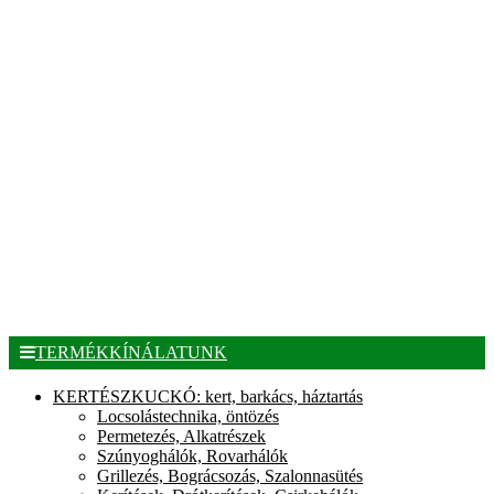
TERMÉKKÍNÁLATUNK
KERTÉSZKUCKÓ: kert, barkács, háztartás
Locsolástechnika, öntözés
Permetezés, Alkatrészek
Szúnyoghálók, Rovarhálók
Grillezés, Bográcsozás, Szalonnasütés