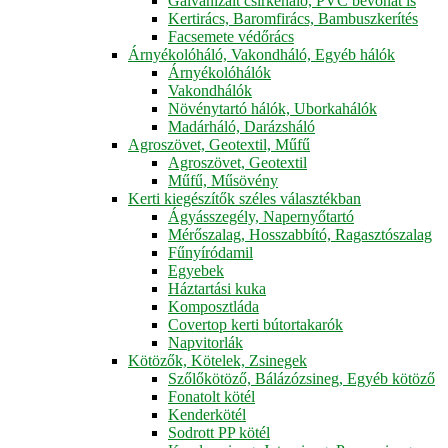
Galvanizált csirkeháló, PVC bevonat is
Kertirács, Baromfirács, Bambuszkerítés
Facsemete védőrács
Árnyékolóháló, Vakondháló, Egyéb hálók
Árnyékolóhálók
Vakondhálók
Növénytartó hálók, Uborkahálók
Madárháló, Darázsháló
Agroszövet, Geotextil, Műfű
Agroszövet, Geotextil
Műfű, Műsövény
Kerti kiegészítők széles választékban
Ágyásszegély, Napernyőtartó
Mérőszalag, Hosszabbító, Ragasztószalag
Fűnyíródamil
Egyebek
Háztartási kuka
Komposztláda
Covertop kerti bútortakarók
Napvitorlák
Kötözők, Kötelek, Zsinegek
Szőlőkötöző, Bálázózsineg, Egyéb kötöző
Fonatolt kötél
Kenderkötél
Sodrott PP kötél