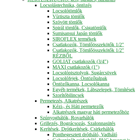
Locsolástechnika, öntözés
Locsolótömlők
Víztiszta tömlők
Szövött tömlők
Spirál tömlők, Csigatömlők
Sumisansui Japán tömlők
SIROFLEX termékek
Csatlakozók, Tömlőösszekötők 1/2"
Csatlakozók, Tömlőösszekötők 1/2"
RÉZBŐL
GOLIAT csatlakozók (3/4")
MAXI csatlakozók (1")
Locsolópisztolyok, Sugárcsövek
Locsolófejek, Öntözőtalpak
Öntözőkanna, Locsolókanna
Egyéb termékek, Lábszelepek, Tömítések
Szorítóbilincsek
Permetezés, Alkatrészek
Kézi-, és Háti permetezők
Alkatrészek magyar háti permetezőhöz
Szúnyoghálók, Rovarhálók
Grillezés, Bográcsozás, Szalonnasütés
Kerítések, Drótkerítések, Csirkehálók
Ponthegesztett drótháló, Vadháló