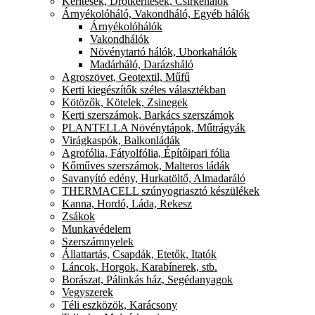
Kerítések, Drótkerítések, Csirkehálók
Árnyékolóháló, Vakondháló, Egyéb hálók
Árnyékolóhálók
Vakondhálók
Növénytartó hálók, Uborkahálók
Madárháló, Darázsháló
Agroszövet, Geotextil, Műfű
Kerti kiegészítők széles választékban
Kötözők, Kötelek, Zsinegek
Kerti szerszámok, Barkács szerszámok
PLANTELLA Növénytápok, Műtrágyák
Virágkaspók, Balkonládák
Agrofólia, Fátyolfólia, Építőipari fólia
Kőműves szerszámok, Malteros ládák
Savanyító edény, Hurkatöltő, Almadaráló
THERMACELL szúnyogriasztó készülékek
Kanna, Hordó, Láda, Rekesz
Zsákok
Munkavédelem
Szerszámnyelek
Állattartás, Csapdák, Etetők, Itatók
Láncok, Horgok, Karabínerek, stb.
Borászat, Pálinkás ház, Segédanyagok
Vegyszerek
Téli eszközök, Karácsony