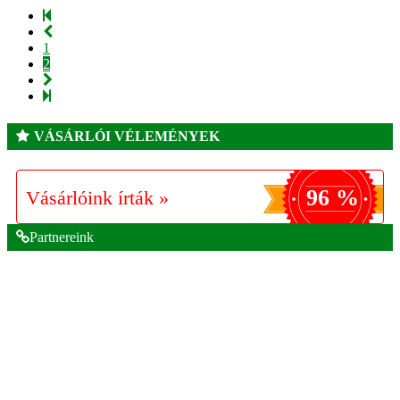
1
2
VÁSÁRLÓI VÉLEMÉNYEK
96 %
Vásárlóink írták »
Partnereink