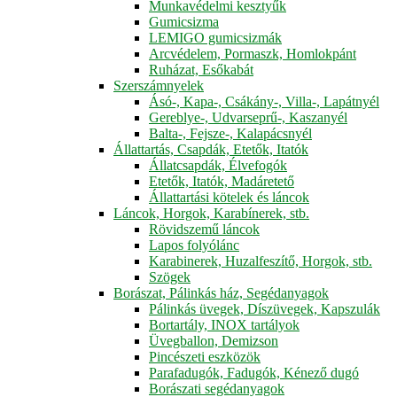
Munkavédelmi kesztyűk
Gumicsizma
LEMIGO gumicsizmák
Arcvédelem, Pormaszk, Homlokpánt
Ruházat, Esőkabát
Szerszámnyelek
Ásó-, Kapa-, Csákány-, Villa-, Lapátnyél
Gereblye-, Udvarseprű-, Kaszanyél
Balta-, Fejsze-, Kalapácsnyél
Állattartás, Csapdák, Etetők, Itatók
Állatcsapdák, Élvefogók
Etetők, Itatók, Madáretető
Állattartási kötelek és láncok
Láncok, Horgok, Karabínerek, stb.
Rövidszemű láncok
Lapos folyólánc
Karabinerek, Huzalfeszítő, Horgok, stb.
Szögek
Borászat, Pálinkás ház, Segédanyagok
Pálinkás üvegek, Díszüvegek, Kapszulák
Bortartály, INOX tartályok
Üvegballon, Demizson
Pincészeti eszközök
Parafadugók, Fadugók, Kénező dugó
Borászati segédanyagok