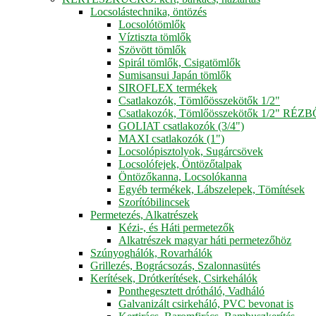
Locsolástechnika, öntözés
Locsolótömlők
Víztiszta tömlők
Szövött tömlők
Spirál tömlők, Csigatömlők
Sumisansui Japán tömlők
SIROFLEX termékek
Csatlakozók, Tömlőösszekötők 1/2"
Csatlakozók, Tömlőösszekötők 1/2" RÉZ
GOLIAT csatlakozók (3/4")
MAXI csatlakozók (1")
Locsolópisztolyok, Sugárcsövek
Locsolófejek, Öntözőtalpak
Öntözőkanna, Locsolókanna
Egyéb termékek, Lábszelepek, Tömítések
Szorítóbilincsek
Permetezés, Alkatrészek
Kézi-, és Háti permetezők
Alkatrészek magyar háti permetezőhöz
Szúnyoghálók, Rovarhálók
Grillezés, Bográcsozás, Szalonnasütés
Kerítések, Drótkerítések, Csirkehálók
Ponthegesztett drótháló, Vadháló
Galvanizált csirkeháló, PVC bevonat is