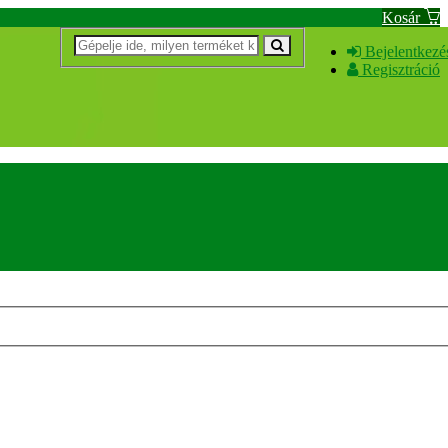
Kosár
Bejelentkezé
Regisztráció