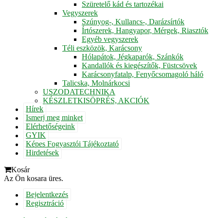
Szüretelő kád és tartozékai
Vegyszerek
Szúnyog-, Kullancs-, Darázsírtók
Írtószerek, Hangyapor, Mérgek, Riasztók
Egyéb vegyszerek
Téli eszközök, Karácsony
Hólapátok, Jégkaparók, Szánkók
Kandallók és kiegészítők, Füstcsövek
Karácsonyfatalp, Fenyőcsomagoló háló
Talicska, Molnárkocsi
USZODATECHNIKA
KÉSZLETKISÖPRÉS, AKCIÓK
Hírek
Ismerj meg minket
Elérhetőségeink
GYIK
Képes Fogyasztói Tájékoztató
Hirdetések
Kosár
Az Ön kosara üres.
Bejelentkezés
Regisztráció