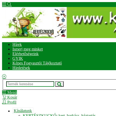
Hírek
Ismerj meg minket
Elérhetőségeink
GYIK
Képes Fogyasztói Tájékoztató
Hirdetések
Menü
Kosár
Profil
Kínálatunk
KERTÉSZKUCKÓ: kert, barkács, háztartás