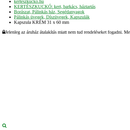
kerteszkucko.hu
KERTÉSZKUCKÓ: kert, barkács, háztartás
Borászat, Pálinkás ház, Segédanyagok
Pálinkás üvegek, Díszüvegek, Kapszulák
Kapszula KRÉM 31 x 60 mm
Jelenleg az áruház átalakítás miatt nem tud rendeléseket fogadni. M