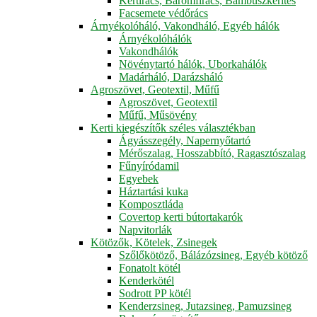
Kertirács, Baromfirács, Bambuszkerítés
Facsemete védőrács
Árnyékolóháló, Vakondháló, Egyéb hálók
Árnyékolóhálók
Vakondhálók
Növénytartó hálók, Uborkahálók
Madárháló, Darázsháló
Agroszövet, Geotextil, Műfű
Agroszövet, Geotextil
Műfű, Műsövény
Kerti kiegészítők széles választékban
Ágyásszegély, Napernyőtartó
Mérőszalag, Hosszabbító, Ragasztószalag
Fűnyíródamil
Egyebek
Háztartási kuka
Komposztláda
Covertop kerti bútortakarók
Napvitorlák
Kötözők, Kötelek, Zsinegek
Szőlőkötöző, Bálázózsineg, Egyéb kötöző
Fonatolt kötél
Kenderkötél
Sodrott PP kötél
Kenderzsineg, Jutazsineg, Pamuzsineg