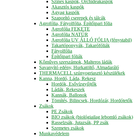
Színes kaspók, Orchideakaspók
Akasztós kaspók
Agyag kaspók
Szaporító cserepek és tálcák
Agrofólia, Fátyolfólia, Építőipari fólia
Agrofólia FEKETE
Agrofólia NATÚR
Agrofólia UV ÁLLÓ FÓLIA (fénystabil)
Takartóponyvák, Takarófóliák
Fátyolfólia
Építőipari fóliák
Kőműves szerszámok, Malteros ládák
Savanyító edény, Hurkatöltő, Almadaráló
THERMACELL szúnyogriasztó készülékek
Kanna, Hordó, Láda, Rekesz
Hordók, Esővízgyűjtők
Ládák, Rekeszek
Kannák, Ballonok
Tömítés, Bilincsek, Hordózár, Hordótetők
Zsákok
PE Zsákok
BIO zsákok (biológiailag lebomló zsákok)
Rasselzsák, Jutazsák, PP zsák
Szemetes zsákok
Munkavédelem