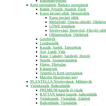
Rakományrögzítő
Kerti szerszámok, Barkács szerszámok
Balták, Fejszék, Hasítók, Ékek
Karos ágvágó ollók, Metszőollók
Karos ágvágó ollók
Metszőolló, Omega oltóolló, Oltókés
LÖWE termékek
Sövényvágó, Hernyózó, Fűnyíró olló
Ollótartozékok, Oltókések
Gereblyék
Lombseprűk
Kaszák, Sarlók, Tartozékok
Ásó, Lapát, Villa
Kapa, Csákány, Saraboló, Horoló
Seprűk, Szemeteslapátok
Fűrész, Fűrészlap
Kalapácsok
Temetői és Kerti szerszámok
Macséta (Bozótvágó kés)
PLANTELLA Növénytápok, Műtrágyák
Virágkaspók, Balkonládák
PRÉMIUM kaspók és vázák
RATTAN hatású kaspók, balkonládák
Virágkaspók, Virágtálak, Alátétek
Balkonládák, Virágládák