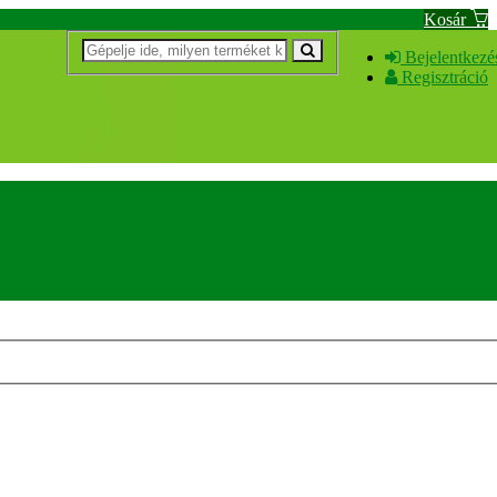
Kosár
Bejelentkezé
Regisztráció