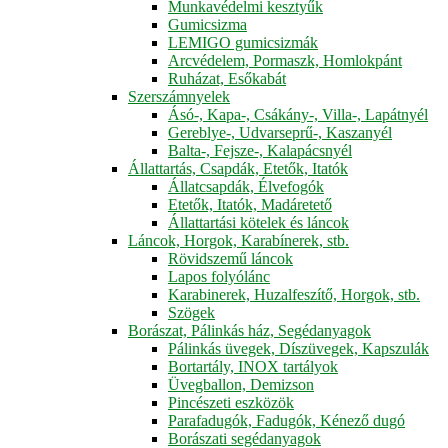
Munkavédelmi kesztyűk
Gumicsizma
LEMIGO gumicsizmák
Arcvédelem, Pormaszk, Homlokpánt
Ruházat, Esőkabát
Szerszámnyelek
Ásó-, Kapa-, Csákány-, Villa-, Lapátnyél
Gereblye-, Udvarseprű-, Kaszanyél
Balta-, Fejsze-, Kalapácsnyél
Állattartás, Csapdák, Etetők, Itatók
Állatcsapdák, Élvefogók
Etetők, Itatók, Madáretető
Állattartási kötelek és láncok
Láncok, Horgok, Karabínerek, stb.
Rövidszemű láncok
Lapos folyólánc
Karabinerek, Huzalfeszítő, Horgok, stb.
Szögek
Borászat, Pálinkás ház, Segédanyagok
Pálinkás üvegek, Díszüvegek, Kapszulák
Bortartály, INOX tartályok
Üvegballon, Demizson
Pincészeti eszközök
Parafadugók, Fadugók, Kénező dugó
Borászati segédanyagok