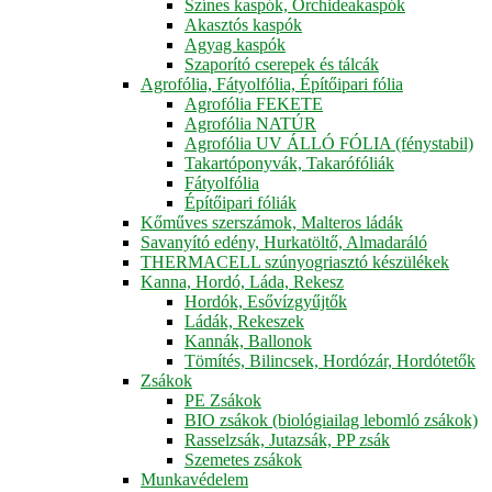
Színes kaspók, Orchideakaspók
Akasztós kaspók
Agyag kaspók
Szaporító cserepek és tálcák
Agrofólia, Fátyolfólia, Építőipari fólia
Agrofólia FEKETE
Agrofólia NATÚR
Agrofólia UV ÁLLÓ FÓLIA (fénystabil)
Takartóponyvák, Takarófóliák
Fátyolfólia
Építőipari fóliák
Kőműves szerszámok, Malteros ládák
Savanyító edény, Hurkatöltő, Almadaráló
THERMACELL szúnyogriasztó készülékek
Kanna, Hordó, Láda, Rekesz
Hordók, Esővízgyűjtők
Ládák, Rekeszek
Kannák, Ballonok
Tömítés, Bilincsek, Hordózár, Hordótetők
Zsákok
PE Zsákok
BIO zsákok (biológiailag lebomló zsákok)
Rasselzsák, Jutazsák, PP zsák
Szemetes zsákok
Munkavédelem