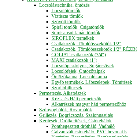
Locsolástechnika, öntözés
Locsolótömlők
Víztiszta tömlők
Szövött tömlők
Spirál tömlők, Csigatömlők
Sumisansui Japán tömlők
SIROFLEX termékek
Csatlakozók, Tömlőösszekötők 1/2"
Csatlakozók, Tömlőösszekötők 1/2" RÉZ
GOLIAT csatlakozók (3/4")
MAXI csatlakozók (1")
Locsolópisztolyok, Sugárcsövek
Locsolófejek, Öntözőtalpak
Öntözőkanna, Locsolókanna
Egyéb termékek, Lábszelepek, Tömítések
Szorítóbilincsek
Permetezés, Alkatrészek
Kézi-, és Háti permetezők
Alkatrészek magyar háti permetezőhöz
Szúnyoghálók, Rovarhálók
Grillezés, Bográcsozás, Szalonnasütés
Kerítések, Drótkerítések, Csirkehálók
Ponthegesztett drótháló, Vadháló
Galvanizált csirkeháló, PVC bevonat is