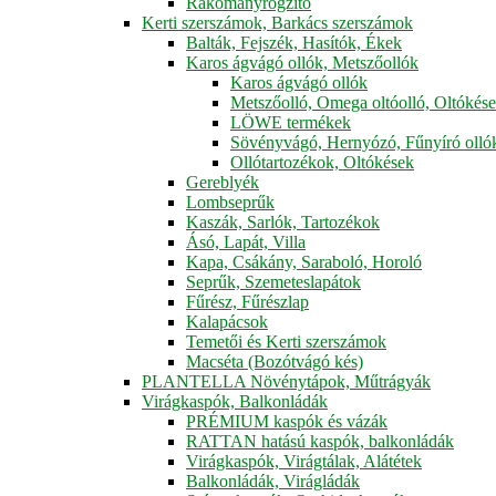
Rakományrögzítő
Kerti szerszámok, Barkács szerszámok
Balták, Fejszék, Hasítók, Ékek
Karos ágvágó ollók, Metszőollók
Karos ágvágó ollók
Metszőolló, Omega oltóolló, Oltókés
LÖWE termékek
Sövényvágó, Hernyózó, Fűnyíró olló
Ollótartozékok, Oltókések
Gereblyék
Lombseprűk
Kaszák, Sarlók, Tartozékok
Ásó, Lapát, Villa
Kapa, Csákány, Saraboló, Horoló
Seprűk, Szemeteslapátok
Fűrész, Fűrészlap
Kalapácsok
Temetői és Kerti szerszámok
Macséta (Bozótvágó kés)
PLANTELLA Növénytápok, Műtrágyák
Virágkaspók, Balkonládák
PRÉMIUM kaspók és vázák
RATTAN hatású kaspók, balkonládák
Virágkaspók, Virágtálak, Alátétek
Balkonládák, Virágládák