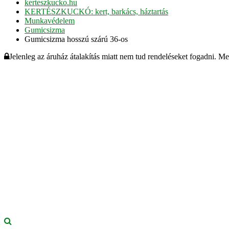
kerteszkucko.hu
KERTÉSZKUCKÓ: kert, barkács, háztartás
Munkavédelem
Gumicsizma
Gumicsizma hosszú szárú 36-os
Jelenleg az áruház átalakítás miatt nem tud rendeléseket fogadni. M