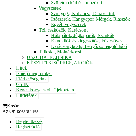
Szüretelő kád és tartozékai
Vegyszerek
Szúnyog-, Kullancs-, Darázsírtók
Írtószerek, Hangyapor, Mérgek, Riasztók
Egyéb vegyszerek
Téli eszközök, Karácsony
Hólapátok, Jégkaparók, Szánkók
Kandallók és kiegészítők, Füstcsövek
Karácsonyfatalp, Fenyőcsomagoló háló
Talicska, Molnárkocsi
USZODATECHNIKA
KÉSZLETKISÖPRÉS, AKCIÓK
Hírek
Ismerj meg minket
Elérhetőségeink
GYIK
Képes Fogyasztói Tájékoztató
Hirdetések
Kosár
Az Ön kosara üres.
Bejelentkezés
Regisztráció