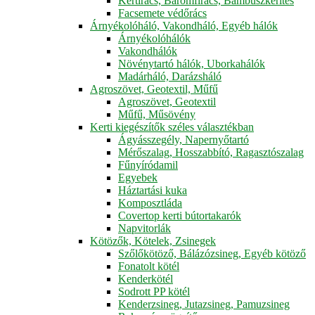
Kertirács, Baromfirács, Bambuszkerítés
Facsemete védőrács
Árnyékolóháló, Vakondháló, Egyéb hálók
Árnyékolóhálók
Vakondhálók
Növénytartó hálók, Uborkahálók
Madárháló, Darázsháló
Agroszövet, Geotextil, Műfű
Agroszövet, Geotextil
Műfű, Műsövény
Kerti kiegészítők széles választékban
Ágyásszegély, Napernyőtartó
Mérőszalag, Hosszabbító, Ragasztószalag
Fűnyíródamil
Egyebek
Háztartási kuka
Komposztláda
Covertop kerti bútortakarók
Napvitorlák
Kötözők, Kötelek, Zsinegek
Szőlőkötöző, Bálázózsineg, Egyéb kötöző
Fonatolt kötél
Kenderkötél
Sodrott PP kötél
Kenderzsineg, Jutazsineg, Pamuzsineg