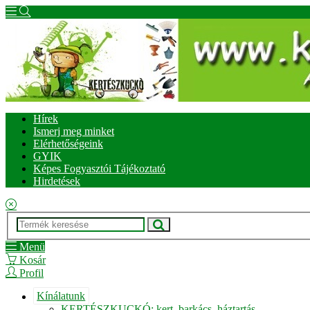
Hírek
Ismerj meg minket
Elérhetőségeink
GYIK
Képes Fogyasztói Tájékoztató
Hirdetések
Menü
Kosár
Profil
Kínálatunk
KERTÉSZKUCKÓ: kert, barkács, háztartás