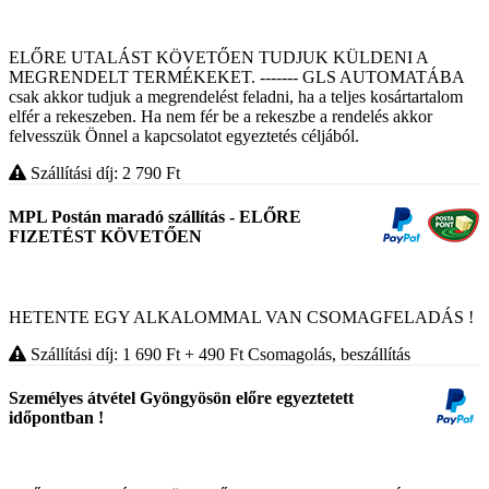
ELŐRE UTALÁST KÖVETŐEN TUDJUK KÜLDENI A
MEGRENDELT TERMÉKEKET. ------- GLS AUTOMATÁBA
csak akkor tudjuk a megrendelést feladni, ha a teljes kosártartalom
elfér a rekeszeben. Ha nem fér be a rekeszbe a rendelés akkor
felvesszük Önnel a kapcsolatot egyeztetés céljából.
Szállítási díj: 2 790
Ft
MPL Postán maradó szállítás - ELŐRE
FIZETÉST KÖVETŐEN
HETENTE EGY ALKALOMMAL VAN CSOMAGFELADÁS !
Szállítási díj: 1 690
Ft
+ 490
Ft
Csomagolás, beszállítás
Személyes átvétel Gyöngyösön előre egyeztetett
időpontban !