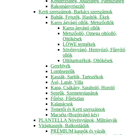
Kenderzsineg, Jutazsineg, Pamuzsineg
Rakományrögzítő
Kerti szerszámok, Barkács szerszámok
Balták, Fejszék, Hasítók, Ékek
Karos ágvágó ollók, Metszőollók
Karos ágvágó ollók
Metszőolló, Omega oltóolló,
Oltókések
LÖWE termékek
Sövényvágó, Hernyózó, Fűnyíró
ollók
Ollótartozékok, Oltókések
Gereblyék
Lombseprűk
Kaszák, Sarlók, Tartozékok
Ásó, Lapát, Villa
Kapa, Csákány, Saraboló, Horoló
Seprűk, Szemeteslapátok
Fűrész, Fűrészlap
Kalapácsok
Temetői és Kerti szerszámok
Macséta (Bozótvágó kés)
PLANTELLA Növénytápok, Műtrágyák
Virágkaspók, Balkonládák
PRÉMIUM kaspók és vázák