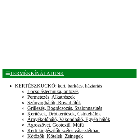
TERMÉKKÍNÁLATUNK
KERTÉSZKUCKÓ: kert, barkács, háztartás
Locsolástechnika, öntözés
Permetezés, Alkatrészek
Szúnyoghálók, Rovarhálók
Grillezés, Bográcsozás, Szalonnasütés
Kerítések, Drótkerítések, Csirkehálók
Árnyékolóháló, Vakondháló, Egyéb hálók
Agroszövet, Geotextil, Műfű
Kerti kiegészítők széles választékban
Kötözők, Kötelek, Zsinegek