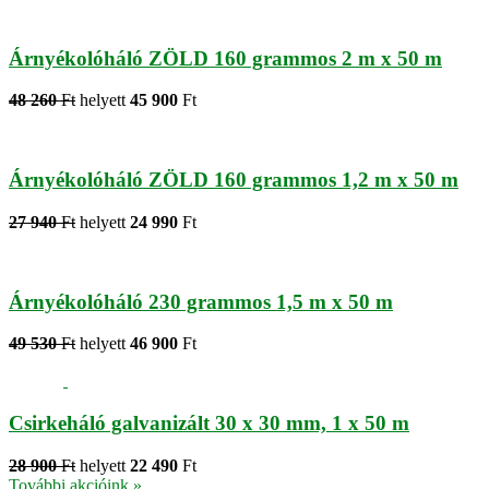
Árnyékolóháló ZÖLD 160 grammos 2 m x 50 m
48 260
Ft
helyett
45 900
Ft
Árnyékolóháló ZÖLD 160 grammos 1,2 m x 50 m
27 940
Ft
helyett
24 990
Ft
Árnyékolóháló 230 grammos 1,5 m x 50 m
49 530
Ft
helyett
46 900
Ft
Csirkeháló galvanizált 30 x 30 mm, 1 x 50 m
28 900
Ft
helyett
22 490
Ft
További akcióink »