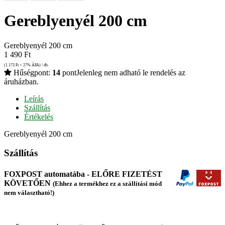
Gereblyenyél 200 cm
Gereblyenyél 200 cm
1 490
Ft
(1 173
Ft
+ 27% ÁFA) / db
Hűségpont:
14
pont
Jelenleg nem adható le rendelés az
áruházban.
Leírás
Szállítás
Értékelés
Gereblyenyél 200 cm
Szállítás
FOXPOST automatába - ELŐRE FIZETÉST
KÖVETŐEN
(Ehhez a termékhez ez a szállítási mód
nem választható!)