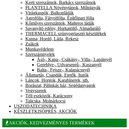
Kerti szerszámok, Barkács szerszámok
PLANTELLA Növénytápok, Műtrágyák
Virágkaspók, Balkonládák
Agrofólia, Fátyolfólia, Építőipari fólia
Kőműves szerszámok, Malteros ládák
Savanyító edény, Hurkatöltő, Almadaráló
THERMACELL szúnyogriasztó készülékek
Kanna, Hordó, Láda, Rekesz
Zsákok
Munkavédelem
Szerszámnyelek
Ásó-, Kapa-, Csákány-, Villa-, Lapátnyél
Gereblye-, Udvarseprű-, Kaszanyél
Balta-, Fejsze-, Kalapácsnyél
Állattartás, Csapdák, Etetők, Itatók
Láncok, Horgok, Karabínerek, stb.
Borászat, Pálinkás ház, Segédanyagok
Vegyszerek
Téli eszközök, Karácsony
Talicska, Molnárkocsi
USZODATECHNIKA
KÉSZLETKISÖPRÉS, AKCIÓK
AKCIÓK, KEDVEZMÉNYES TERMÉKEK