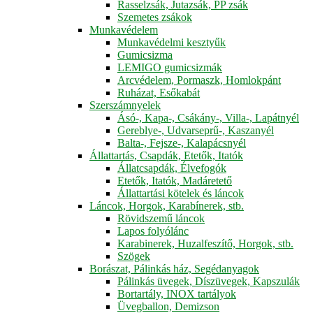
Rasselzsák, Jutazsák, PP zsák
Szemetes zsákok
Munkavédelem
Munkavédelmi kesztyűk
Gumicsizma
LEMIGO gumicsizmák
Arcvédelem, Pormaszk, Homlokpánt
Ruházat, Esőkabát
Szerszámnyelek
Ásó-, Kapa-, Csákány-, Villa-, Lapátnyél
Gereblye-, Udvarseprű-, Kaszanyél
Balta-, Fejsze-, Kalapácsnyél
Állattartás, Csapdák, Etetők, Itatók
Állatcsapdák, Élvefogók
Etetők, Itatók, Madáretető
Állattartási kötelek és láncok
Láncok, Horgok, Karabínerek, stb.
Rövidszemű láncok
Lapos folyólánc
Karabinerek, Huzalfeszítő, Horgok, stb.
Szögek
Borászat, Pálinkás ház, Segédanyagok
Pálinkás üvegek, Díszüvegek, Kapszulák
Bortartály, INOX tartályok
Üvegballon, Demizson