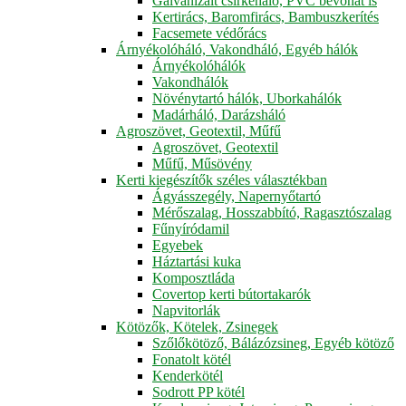
Galvanizált csirkeháló, PVC bevonat is
Kertirács, Baromfirács, Bambuszkerítés
Facsemete védőrács
Árnyékolóháló, Vakondháló, Egyéb hálók
Árnyékolóhálók
Vakondhálók
Növénytartó hálók, Uborkahálók
Madárháló, Darázsháló
Agroszövet, Geotextil, Műfű
Agroszövet, Geotextil
Műfű, Műsövény
Kerti kiegészítők széles választékban
Ágyásszegély, Napernyőtartó
Mérőszalag, Hosszabbító, Ragasztószalag
Fűnyíródamil
Egyebek
Háztartási kuka
Komposztláda
Covertop kerti bútortakarók
Napvitorlák
Kötözők, Kötelek, Zsinegek
Szőlőkötöző, Bálázózsineg, Egyéb kötöző
Fonatolt kötél
Kenderkötél
Sodrott PP kötél