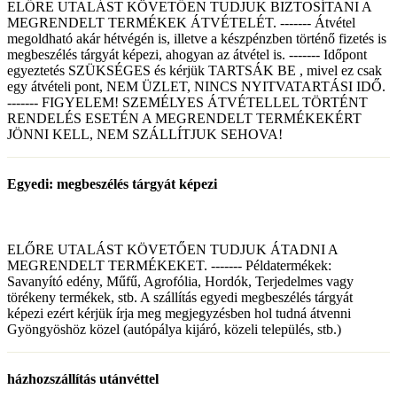
ELŐRE UTALÁST KÖVETŐEN TUDJUK BIZTOSÍTANI A
MEGRENDELT TERMÉKEK ÁTVÉTELÉT. ------- Átvétel
megoldható akár hétvégén is, illetve a készpénzben történő fizetés is
megbeszélés tárgyát képezi, ahogyan az átvétel is. ------- Időpont
egyeztetés SZÜKSÉGES és kérjük TARTSÁK BE , mivel ez csak
egy átvételi pont, NEM ÜZLET, NINCS NYITVATARTÁSI IDŐ.
------- FIGYELEM! SZEMÉLYES ÁTVÉTELLEL TÖRTÉNT
RENDELÉS ESETÉN A MEGRENDELT TERMÉKEKÉRT
JÖNNI KELL, NEM SZÁLLÍTJUK SEHOVA!
Egyedi: megbeszélés tárgyát képezi
ELŐRE UTALÁST KÖVETŐEN TUDJUK ÁTADNI A
MEGRENDELT TERMÉKEKET. ------- Példatermékek:
Savanyító edény, Műfű, Agrofólia, Hordók, Terjedelmes vagy
törékeny termékek, stb. A szállítás egyedi megbeszélés tárgyát
képezi ezért kérjük írja meg megjegyzésben hol tudná átvenni
Gyöngyöshöz közel (autópálya kijáró, közeli település, stb.)
házhozszállítás utánvéttel