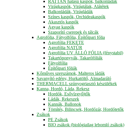
RATTAN hatású kaspók, balkonládák
Virágkaspók, Virágtálak, Alátétek
Balkonládák, Virágládák
Színes kaspók, Orchideakaspók
Akasztós kaspók
Agyag kaspók
Szaporító cserepek és tálcák
Agrofólia, Fátyolfólia, Építőipari fólia
Agrofólia FEKETE
Agrofólia NATÚR
Agrofólia UV ÁLLÓ FÓLIA (fénystabil)
Takartóponyvák, Takarófóliák
Fátyolfólia
Építőipari fóliák
Kőműves szerszámok, Malteros ládák
Savanyító edény, Hurkatöltő, Almadaráló
THERMACELL szúnyogriasztó készülékek
Kanna, Hordó, Láda, Rekesz
Hordók, Esővízgyűjtők
Ládák, Rekeszek
Kannák, Ballonok
Tömítés, Bilincsek, Hordózár, Hordótetők
Zsákok
PE Zsákok
BIO zsákok (biológiailag lebomló zsákok)