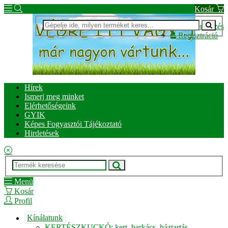
Kosár
Bejelentkezés
Regisztráció
Hírek
Ismerj meg minket
Elérhetőségeink
GYIK
Képes Fogyasztói Tájékoztató
Hirdetések
Menü
Kosár
Profil
Kínálatunk
KERTÉSZKUCKÓ: kert, barkács, háztartás