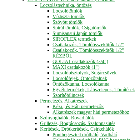
Locsolástechnika, öntözés
Locsolótömlők
Víztiszta tömlők
Szövött tömlők
Spirál tömlők, Csigatömlők
Sumisansui Japán tömlők
SIROFLEX termékek
Csatlakozók, Tömlőösszekötők 1/2"
Csatlakozók, Tömlőösszekötők 1/2"
RÉZBŐL
GOLIAT csatlakozók (3/4")
MAXI csatlakozók (1")
Locsolópisztolyok, Sugárcsövek
Locsolófejek, Öntözőtalpak
Öntözőkanna, Locsolókanna
Egyéb termékek, Lábszelepek, Tömítések
Szorítóbilincsek
Permetezés, Alkatrészek
Kézi-, és Háti permetezők
Alkatrészek magyar háti permetezőhöz
Szúnyoghálók, Rovarhálók
Grillezés, Bográcsozás, Szalonnasütés
Kerítések, Drótkerítések, Csirkehálók
Ponthegesztett drótháló, Vadháló