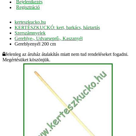
Bejelentkezés
Regisztráció
kerteszkucko.hu
KERTÉSZKUCKÓ: kert, barkács, háztartás
Szerszámnyelek
Gereblye-, Udvarseprű-, Kaszanyél
Gereblyenyél 200 cm
Jelenleg az áruház átalakítás miatt nem tud rendeléseket fogadni.
Megértésüket köszönjük.